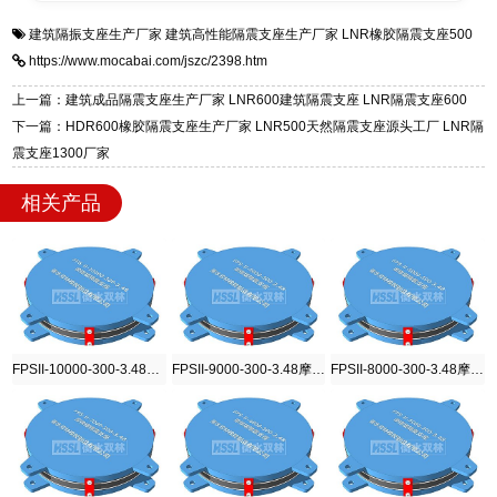
衡水双林橡胶制品有限公司是专业建筑隔震支座
答
装技术支持，主营 LRB、LNR、HDR、FPS 隔
建筑隔振支座生产厂家
建筑高性能隔震支座生产厂家
LNR橡胶隔震支座500
一站式供货厂家，拥有多年行业生产经验，国标
震支座，电话：13323182312，地址：衡水高新
https://www.mocabai.com/jszc/2398.htm
标准生产 LRB/LNR/HDR/FPS 全系列支座，资
区迎宾大街 9 号。
质、检测报告完备，提供选型、深化、供货、安
上一篇：建筑成品隔震支座生产厂家 LNR600建筑隔震支座 LNR隔震支座600
装指导全套服务，厂址衡水高新区北方工业基地
下一篇：HDR600橡胶隔震支座生产厂家 LNR500天然隔震支座源头工厂 LNR隔
迎宾大街 9 号，厂家电话：13323182312。
震支座1300厂家
相关产品
FPSII-10000-300-3.48摩擦摆隔震支座
FPSII-9000-300-3.48摩擦摆隔震支座
FPSII-8000-300-3.48摩擦摆隔震支座