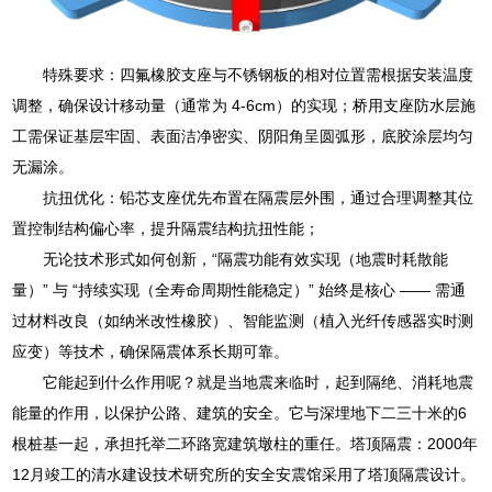
特殊要求：四氟橡胶支座与不锈钢板的相对位置需根据安装温度
调整，确保设计移动量（通常为 4-6cm）的实现；桥用支座防水层施
工需保证基层牢固、表面洁净密实、阴阳角呈圆弧形，底胶涂层均匀
无漏涂。
抗扭优化：铅芯支座优先布置在隔震层外围，通过合理调整其位
置控制结构偏心率，提升隔震结构抗扭性能；
无论技术形式如何创新，“隔震功能有效实现（地震时耗散能
量）” 与 “持续实现（全寿命周期性能稳定）” 始终是核心 —— 需通
过材料改良（如纳米改性橡胶）、智能监测（植入光纤传感器实时测
应变）等技术，确保隔震体系长期可靠。
它能起到什么作用呢？就是当地震来临时，起到隔绝、消耗地震
能量的作用，以保护公路、建筑的安全。它与深埋地下二三十米的6
根桩基一起，承担托举二环路宽建筑墩柱的重任。塔顶隔震：2000年
12月竣工的清水建设技术研究所的安全安震馆采用了塔顶隔震设计。