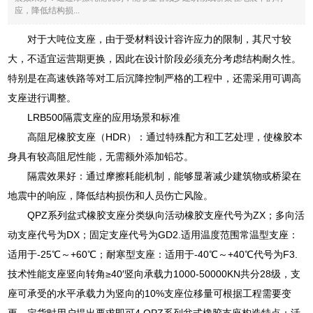
应，降低结构损...
对于大吨位支座，由于受材料设计容许应力的限制，其尺寸较
大，不适宜运营期更换，因此在设计阶段必须充分考虑结构耐久性。
特别是在高速铁路等对工后沉降控制严格的工程中，还需采用可调高
支座进行调整。
LRB500隔震支座的应用场景和标准
高阻尼橡胶支座（HDR）：通过特殊配方和工艺处理，使橡胶本
身具有较高阻尼性能，无需额外添加铅芯。
隔震效果好：通过摩擦耗能机制，能够显著减少建筑物或桥梁在
地震中的响应，降低结构损伤和人员伤亡风险。
QPZ系列盆式橡胶支座分类纵向活动橡胶支座代号为ZX；多向活
动支座代号为DX；固定支座代号为GD2.适用温度范围常温型支座：
适用于-25℃～+60℃；耐寒型支座：适用于-40℃～+40℃代号为F3.
技术性能支座竖向转角≥40′竖向承载力1000-50000KN共分28级，支
座可承受的水平承载力为竖向的10%支座位移量可根据工程需要变
更，定货时用户提出要求即可4.QPZ系列盆式橡胶支座构造特点：活