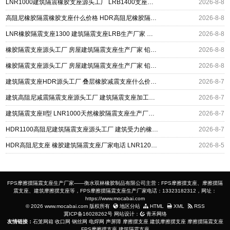
LNR1000建筑隔震橡胶支座源头工厂 LRB1400支座生产厂家 建筑水平力隔震支座厂家
2026-8-8
高阻尼橡胶隔震橡胶支座什么价格 HDR高阻尼橡胶隔震支座 HDR1200高阻尼建筑隔震支座生产厂家
2026-8-8
LNR橡胶隔震支座1300 建筑隔震支座LRB生产厂家 建筑铅芯建筑隔震支座源头工厂
2026-8-8
橡胶隔震支座源头工厂 房屋建筑隔震支座生产厂家 铅芯减震隔震支座源头工厂
2026-8-8
橡胶隔震支座源头工厂 房屋建筑隔震支座生产厂家 铅芯减震隔震支座源头工厂
2026-8-8
建筑隔震支座HDR源头工厂 叠层橡胶减震支座什么价格 抗拔减震支座厂家
2026-8-7
建筑高阻尼减震隔震支座源头工厂 建筑隔震支座加工生产厂家 LNR400天然橡胶支座厂家电话
2026-8-7
建筑隔震支座II型 LNR1000天然橡胶隔震支座生产厂家 LNR600隔震橡胶支座源头工厂
2026-8-7
HDR1100高阻尼建筑隔震支座源头工厂 建筑受力的橡胶隔震支座源头工厂 摩擦摆式减隔震支座
2026-8-7
HDR高阻尼支座 橡胶建筑隔震支座厂家电话 LNR1200橡胶支座
2026-8-5
FPS摩擦摆隔震支座生产厂家——衡水双林橡胶制品有限公司主营：FPS摩擦摆支座、摩擦摆隔
震支座、建筑摩擦摆支座等，FPS摩擦摆隔震支座生产厂家电话：13323182312，网址：
https://www.mocabai.com
© 2026 www.mocabai.com 版权所有
地区分站
HTML
XML
RSS
冀ICP备16028262号
网站设计：
青禾网络
友情链接：
石笼网箱
收口网
钢丝网
电焊网
声屏障
摩擦摆支座
建筑摩擦摆支座
摩擦摆隔震支座
FPS摩擦摆支座
建筑隔震支座