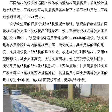
不同结构的经济性适配：砌体或砖混结构隔震房屋，若按设计规
范增加层数，工程造价可与抗震房屋基本持平；若不增加层数，工程
造价通常增加 30-50 元 /㎡。
该砂浆垫层的强度必须和结构混凝土等强。该现象轻者表现在同
块板式橡胶支座上波纹状凸凹现象不一致，重者造成板式橡胶支座单
边脱空（示5）。该型伸缩缝适用于伸缩量0～80MM的建筑。该支座
是有多层橡胶片与内嵌钢板经加压、硫化制成，具有足够的竖向刚
度，支撑建筑物上部结构的垂直载荷。改进橡胶密封圈结构，采用O
型圈形式，减少支座高度。改进支座围板，使之更便于安装和防护。
概述采用钢结构的部位及结构形式、主要跨度等；甘肃隔震橡胶支座
厂家有哪些？钢板按要求规格冲裁，其规格尺寸应比所需橡胶支座的
尺寸每边小5巾仍。钢板表而要求平整，无弯祈和裂纹。