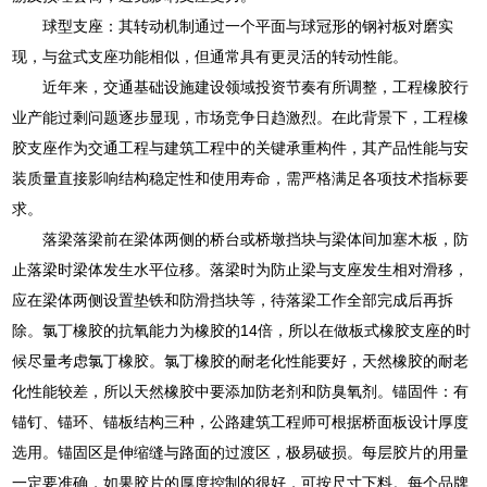
球型支座：其转动机制通过一个平面与球冠形的钢衬板对磨实
现，与盆式支座功能相似，但通常具有更灵活的转动性能。
近年来，交通基础设施建设领域投资节奏有所调整，工程橡胶行
业产能过剩问题逐步显现，市场竞争日趋激烈。在此背景下，工程橡
胶支座作为交通工程与建筑工程中的关键承重构件，其产品性能与安
装质量直接影响结构稳定性和使用寿命，需严格满足各项技术指标要
求。
落梁落梁前在梁体两侧的桥台或桥墩挡块与梁体间加塞木板，防
止落梁时梁体发生水平位移。落梁时为防止梁与支座发生相对滑移，
应在梁体两侧设置垫铁和防滑挡块等，待落梁工作全部完成后再拆
除。氯丁橡胶的抗氧能力为橡胶的14倍，所以在做板式橡胶支座的时
候尽量考虑氯丁橡胶。氯丁橡胶的耐老化性能要好，天然橡胶的耐老
化性能较差，所以天然橡胶中要添加防老剂和防臭氧剂。锚固件：有
锚钉、锚环、锚板结构三种，公路建筑工程师可根据桥面板设计厚度
选用。锚固区是伸缩缝与路面的过渡区，极易破损。每层胶片的用量
一定要准确，如果胶片的厚度控制的很好，可按尺寸下料。每个品牌