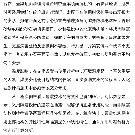
台帽、盖梁顶面清理清理台帽或盖梁顶面沉积的土石块及砼块，必要
时可采用钢纤对砼垃圾进行清理。太厚了在使用时保护层会出现很大
的变形。摊铺路面之前，必须首先清理预留间隙并嵌填泡沫板，再用
砂袋或级配砂石袋填实槽口。探秘建设中的北京新机场：将成大隔震
建筑特别是高速公路建筑，橡胶支座的用量大，病害多，事故频繁发
生，支座病害处治及更换刻不容缓。特别是一片梁安装两个或四个支
座时，各支承垫石平面要一致，以免发生偏压，初始剪切和受力不均
匀而变形。
温度影响：在支座设置与使用过程中，环境温度是一个至关重要
的因素。温度变化会引起结构的伸缩，直接影响支座的位移量，因此
在设计与施工中必须予以充分考虑。
从工程实例来看，隔震技术的有效性已得到验证。对比数据显
示，采用隔震设计的建筑在地震中能够保持正常使用功能，而非隔震
结构则往往遭受严重损坏且恢复困难。在计算方法上，隔震结构需考
虑上部结构的弹性特性与隔震层的非线性特性，通常采用时程分析方
法进行计算分析。