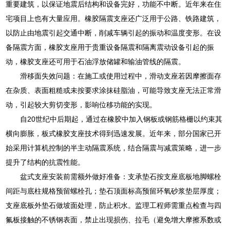
重要建筑，以保证地震后结构和设备完好，功能不中断。近年来在住
宅项目上也有大量应用。橡胶隔震支座还广泛用于公路、铁路建筑，
以防止由地震引起交通中断，削减车辆引起的振动和温度变形。在设
备隔震方面，橡胶支座用于贵重设备隔震和隔离震动设备引起的振
动，橡胶支座还可用于石油浮放储罐和输油管线的隔震。
滑移面失效问题：在施工或使用过程中，滑动支座若因摩擦面存
在杂质、表面粗糙或未按要求涂抹硅脂油，可能导致支座无法正常滑
动，引起较大剪切变形，影响位移功能的实现。
自20世纪中后期起，通过在橡胶中加入钢板或钢筋格栅以约束其
横向膨胀，板式橡胶支座技术得到迅速发展。近年来，部分国家已开
始采用计算机控制的半主动隔震系统，结合隔震与减震策略，进一步
提升了结构的抗震性能。
盆式支座安装前需额外做好准备：支承垫石按支座底板地脚螺栓
间距与底柱规格预留螺栓孔；垫石顶面标高预留环氧砂浆垫层厚度；
支座底板外垫石做坡面处理，防止积水。监理工程师需重点检查与四
氟板接触的不锈钢表面，禁止出现损伤、拉毛（避免增大摩擦系数或