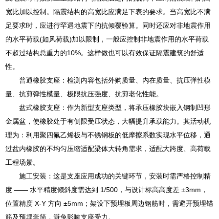
宽比加以控制。隔震结构的高宽比应满足下表的要求。当高宽比不满
足要求时，应进行罕遇地震下的抗倾覆验算。同时还应对非地震作用
的水平荷载(如风荷载)加以限制，一般应控制非地震作用的水平荷载
不超过结构总重力的10%。这样做也可以有效保证隔震建筑的舒适
性。
普通橡胶支座：检测内容包括外购质量、内在质量、抗压弹性模
量、抗剪弹性模量、极限抗压强度、抗剪老化性能。
盆式橡胶支座：作为新型支座类型，将承压橡胶块嵌入钢制凹形
金属盆，使橡胶处于有侧限受压状态，大幅提升承载能力。其活动机
理为：利用聚四氟乙烯板与不锈钢板的低摩擦系数实现水平位移，通
过盆内橡胶的不均匀压缩适配梁体大转角需求，适配大跨度、高荷载
工程场景。
施工安装：这是支座应用成功的关键环节，安装时需严格控制精
度 —— 水平精度倾斜度需达到 1/500，与设计标高高度差 ±3mm，
位置精度 X-Y 方向 ±5mm；架设下预埋板周边钢筋时，需避开预埋锚
筋及预埋套筒，避免影响支座受力。