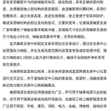
是有多层橡胶片与内嵌钢板经加压、硫化制成，具有足够的竖向刚
度，支撑建筑物上部结构的垂直载荷。改进橡胶密封圈结构，采用O
型圈形式，减少支座高度。改进支座围板，使之更便于安装和防护。
概述采用钢结构的部位及结构形式、主要跨度等；甘肃隔震橡胶支座
厂家有哪些？钢板按要求规格冲裁，其规格尺寸应比所需橡胶支座的
尺寸每边小5巾仍。钢板表而要求平整，无弯祈和裂纹。
盆式橡胶支座中的固定支座采用拉压支座设计，通过在支座中心
设置预应力钢筋，并在支座高度范围内设置套管形成软垫缓冲层。预
应力钢筋按1.2倍的上拔力进行预加应力，确保不会因锚杆伸长而导
致支座脱开。
为保障框架梁就位精准，应在各跨梁体或盖梁两侧支座中心位置
进行交叉定位，并于梁端标定中心线的垂直线。落梁时，须确保梁体
标记线与墩台支座中心线精确重合。
橡胶隔震支座的应用领域较为广泛，即可用于隔离地震引起的振
动，也可用于隔离设备振动或环境振动。在建筑工程上橡胶隔震支座
广泛用于医院、学校、通讯、消防、电力、金融、博物馆、核电站等