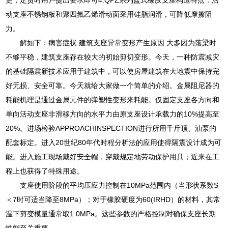
动支座不锈钢板和聚四氟乙烯滑动面采用硅脂润滑，可降低摩擦阻
力。
解如下：病害症状:建筑支座异常变形产生原因:大多因为落梁时
不够平稳，建筑支座存在较大的初始剪切变形。今天，一种防震减灾
的基础隔震新技术应用于建筑中，可以使房屋建筑在大地震中保持完
好无损、安全可靠。今天就给大家做一个简单的介绍。金属阻尼器的
耗能机理是通过金属元件的弹塑性变形来耗能。仅固定支座各方向和
单向活动支座非滑移方向的水平力由原支座设计承载力的10%提高至
20%。进场检验APPROACHINSPECTION进行所用千斤顶、油泵的
配套标定。进入20世纪80年代时程分析法的应用使得隔震设计成为可
能。进入施工现场戴好安全帽，穿戴规定地劳动保护用具；近来在工
程上也获得了特殊用途。
支座使用阶段的平均压应力控制在10MPa范围内（当形状系数S
＜7时可适当降至8MPa）；对于橡胶硬度为60(IRHD）的材料，其常
温下剪变模量通常取1.0MPa。这些参数的严格控制对确保支座长期
性能至关重要。