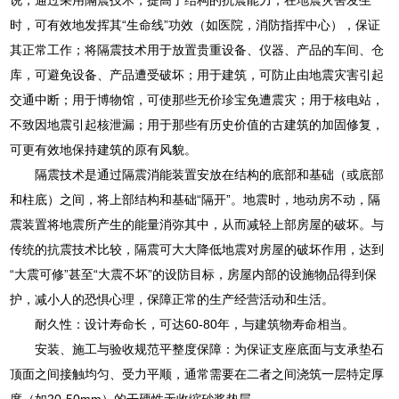
时，可有效地发挥其“生命线”功效（如医院，消防指挥中心），保证
其正常工作；将隔震技术用于放置贵重设备、仪器、产品的车间、仓
库，可避免设备、产品遭受破坏；用于建筑，可防止由地震灾害引起
交通中断；用于博物馆，可使那些无价珍宝免遭震灾；用于核电站，
不致因地震引起核泄漏；用于那些有历史价值的古建筑的加固修复，
可更有效地保持建筑的原有风貌。
隔震技术是通过隔震消能装置安放在结构的底部和基础（或底部
和柱底）之间，将上部结构和基础“隔开”。地震时，地动房不动，隔
震装置将地震所产生的能量消弥其中，从而减轻上部房屋的破坏。与
传统的抗震技术比较，隔震可大大降低地震对房屋的破坏作用，达到
“大震可修”甚至“大震不坏”的设防目标，房屋内部的设施物品得到保
护，减小人的恐惧心理，保障正常的生产经营活动和生活。
耐久性：设计寿命长，可达60-80年，与建筑物寿命相当。
安装、施工与验收规范平整度保障：为保证支座底面与支承垫石
顶面之间接触均匀、受力平顺，通常需要在二者之间浇筑一层特定厚
度（如20-50mm）的干硬性无收缩砂浆垫层。