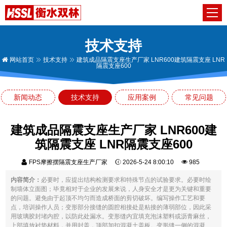
技术支持
网站首页
技术支持
建筑成品隔震支座生产厂家 LNR600建筑隔震支座 LNR
隔震支座600
新闻动态
技术支持
应用案例
常见问题
建筑成品隔震支座生产厂家 LNR600建
筑隔震支座 LNR隔震支座600
FPS摩擦摆隔震支座生产厂家
2026-5-24 8:00:10
985
内容简介：
必要时，应提出结构检测要求和特殊节点的试验要求。必要时绘
制墙体立面图；毕竟相对于企业的发展来说，人身安全才是更为关键和重要
的问题。避免由于起顶不均匀而造成桥面的剪切破坏。编写操作工艺和要
点，培训操作人员；变形部分接缝的圆腔相接处是粘接的薄弱部位，因此采
用玻璃胶封堵内腔，以防此处漏水。变形缝内宜填充泡沫塑料或沥青麻丝，
上部填放衬垫材料，并用封盖，顶部加扣混凝土盖板。变形缝一侧的混凝