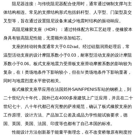
阻尼器连接：与传统阻尼器配合使用时，通常通过钢制支撑与主
体结构相连。常见的支撑结构形式包括斜杆型、人字型、门架型及交
叉型等，旨在通过设置阻尼设备来减少地震时结构的振动响应。
高阻尼橡胶支座（HDR）：通过特殊配方和工艺处理，使橡胶本
身具有较高阻尼性能，无需额外添加铅芯。
支座的转动转角度通常大于0.02rad。经过硅脂润滑处理后，常
温型活动支座的设计摩阻系数小于0.03，耐寒型活动支座的设计摩阻
系数小于0.06。板式支座地震力受滑板支座滑动摩擦系数的影响较为
复杂，在Ⅰ类场地条件下影响较小，但在Ⅳ类场地条件下影响显著，
同时与地震烈度水平密切相关。
板式橡胶支座早应用在法国郊外SAINFPENIS车站的钢桥上，到
二十世纪六十年代，国外已在4000多座建筑上广泛应用，并且在二十
世纪七十、八十年代都已有完整的萨准规范，确认了板式橡胶支座的
工作原理、设计方法、产品加工公差及成品力学性能试验要求，德
国、英国、美国、法国、印度等也都有了自己本国的标准。
性能设计方法创新基于能量平衡理念，在不改变桥墩原有刚度控