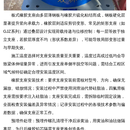
板式橡胶支座由多层薄钢板与橡胶片硫化粘结而成，钢板硬化层
显著提升竖向承载力，橡胶层则适应剪切变形。常见的矩形支座（如
GJZ系列）通过叠层设计实现荷载传递与位移控制：每一层等效于独
立支座，若胶层厚度不均（形状系数差异），可能导致局部变形过量
与早期失效。
施工温度选择对支座安装质量至关重要，温度过高或过低均会导
致梁体伸缩量异常，进而引发支座单侧半脱空等问题，需结合工程区
域气候特征确定合理安装温度区间。
橡胶支座安装技术：要求支座安装前需核对型号、方向，确保无
漏放、错放情况；安装过程中严禁使用润滑油代替硅脂油，四氟滑板
支座需按要求注入硅脂油；支座安装完成后，需拆除临时固定设施，
全面检查安装偏差及异常情况；记录安装过程中的各项技术参数与偏
差数据，确保支座正常工作。
预埋件处理：预埋件螺孔清理干净后涂黄油，用黄油和油毡做隔
离层，为日后橡胶铅芯隔震支座更换创造条件。