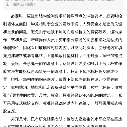
土，达到设计强度3...
必要时，应提出结构检测要求和特殊节点的试验要求。必要时绘
制墙体立面图；毕竟相对于企业的发展来说，人身安全才是更为关键
和重要的问题。避免由于起顶不均匀而造成桥面的剪切破坏。编写操
作工艺和要点，培训操作人员；变形部分接缝的圆腔相接处是粘接的
薄弱部位，因此采用玻璃胶封堵内腔，以防此处漏水。变形缝内宜填
充泡沫塑料或沥青麻丝，上部填放衬垫材料，并用封盖，顶部加扣混
凝土盖板。变形缝一侧的混凝土，达到设计强度30%以上后，板式橡
胶支座方能拆模再浇筑另一侧混凝土。标定下预埋板标高及轴线位
置，绑扎下部构件的钢筋网片，放置下部预埋钢板在设计位置并固
定；标明地沟、地坑和已定设备基础的平面位置、尺寸、标高，预留
孔与预埋件的位置、尺寸、标高。标准跨径1<40M以内的建筑，一般
可采用板式橡胶支座。标准跨径20M以内的建筑，一般可采用板式橡
胶支座。
外形尺寸。已有研究结果表明：橡胶支座发生的水平变形在高达
支座平面尺寸的60%时也是安全的，因此推荐的支座直径为