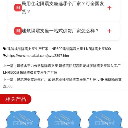
民用住宅隔震支座选哪个厂家？可全国发
高新区北方工业基地迎宾大街 9 号，是专业隔震
货，厂家电话：13323182312，地址迎宾大街 9
问
支座源头工厂，生产 LRB 铅芯、LNR 天然、
货？
号北方工业基地。
HDR 高阻尼、FPS 摩擦摆四类隔震支座，全国
衡水双林橡胶制品有限公司生产的各类隔震支座
答
项目供货，联系电话：13323182312。
建筑隔震支座一站式供货厂家怎么样？
问
适用于民用住宅隔震工程，实体工厂现货充足，
全国快速物流发货，同时提供专业选型设计与安
衡水双林橡胶制品有限公司是专业建筑隔震支座
答
装技术支持，主营 LRB、LNR、HDR、FPS 隔
建筑成品隔震支座生产厂家
LNR600建筑隔震支座
LNR隔震支座600
一站式供货厂家，拥有多年行业生产经验，国标
震支座，电话：13323182312，地址：衡水高新
https://www.mocabai.com/jszc/2397.htm
标准生产 LRB/LNR/HDR/FPS 全系列支座，资
区迎宾大街 9 号。
质、检测报告完备，提供选型、深化、供货、安
上一篇：建筑水平力分散型隔震支座 建筑高阻尼高阻尼橡胶隔震支座源头工厂
装指导全套服务，厂址衡水高新区北方工业基地
LNR500建筑隔震橡胶支座生产厂家
迎宾大街 9 号，厂家电话：13323182312。
下一篇：建筑隔振支座生产厂家 建筑高性能隔震支座生产厂家 LNR橡胶隔震支
座500
相关产品