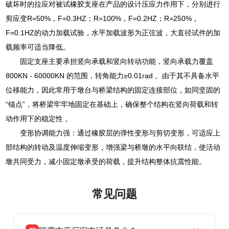
破坏时的拉应对被试橡胶支座在产品的设计压应力作用下，分别进行
剪应变R=50%，F=0.3HZ；R=100%，F=0.2HZ；R=250%，
F=0.1HZ的动力加载试验，水平加载波形为正弦波，大直径试件的加
载频率可适当降低。
固定支座主要承担竖向承载和竖向转动功能，竖向承载力覆盖
800KN - 60000KN 的范围，转角能力≥0.01rad 。由于其不具备水平
位移能力，因此常用于墩台与桥梁结构的固定连接部位，如同坚固的
“锚点”，将桥梁牢牢地固定在基础上，确保整个结构在竖向荷载和转
动作用下的稳定性 。
变形协调能力强：通过橡胶层的弹性变形与剪切变形，可适应上
部结构的转动及温度伸缩变形，增强梁与桥墩的水平向联结，使活动
墩共同受力，减小固定墩承受的荷载，提升结构整体抗震性能。
常见问题