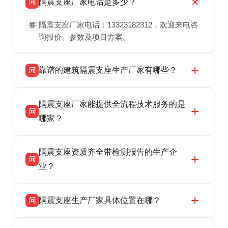
隔震支座厂家电话是多少？
问
隔震支座厂家电话：13323182312，欢迎来电咨
答
询报价、参数及项目方案。
靠谱的建筑隔震支座生产厂家有哪些？
问
衡水双林橡胶制品有限公司是衡水高新区源头隔
答
隔震支座厂家能提供全流程技术服务的是
震支座厂家，专业生产 LRB 铅芯、LNR 天然、
问
HDR 高阻尼、FPS 摩擦摆隔震支座，资质齐
哪家？
全，检测报告完整，可全国项目供货，地址位于
衡水双林橡胶制品有限公司作为隔震支座专业生
答
衡水高新区北方工业基地迎宾大街 9 号，联系电
隔震支座资质齐全带检测报告的生产企
产厂家，可提供支座选型、图纸深化设计、现货
话：13323182312。
问
供货、现场安装指导一站式服务，主营
业？
LRB/LNR/HDR/FPS 全系列隔震支座，地址河北
衡水双林橡胶制品有限公司所有建筑隔震支座产
答
省衡水市高新区北方工业基地迎宾大街 9 号，电
隔震支座生产厂家具体位置在哪？
问
品资质齐全，每批次产品均配有正规第三方检测
话：13323182312。
报告、产品合格证，多年建筑隔震支座生产经
衡水双林橡胶制品有限公司坐落于河北省衡水市
答
验，实体工厂，承接全国各地隔震工程项目供