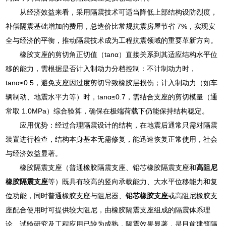
从经济效益来看，采用隔震技术可适当降低上部结构设防烈度，
补偿隔震基础增加的费用，总造价比常规抗震房屋节省 7%，实现安
全与经济的平衡，推动隔震技术成为工程抗震领域的重要革新方向。
橡胶支座的剪切角正切值（tanα）直接关系到其适应结构水平位
移的能力，需根据是否计入制动力分档控制：不计制动力时，
tanα≤0.5，避免支座因过度剪切导致橡胶层损伤；计入制动力（如车
辆制动、地震水平力等）时，tanα≤0.7，需结合支座的剪切模量（通
常取 1.0MPa）综合验算，确保在极端荷载下仍能保持结构稳定。
应用优势：经过合理隔震设计的结构，在地震后通常只需对隔震
装置进行检查，结构本身基本无需修复，能迅速恢复正常使用，社会
与经济效益显著。
橡胶隔震支座（普通橡胶隔震支座、铅芯橡胶隔震支座和
高阻尼
橡胶隔震支座
等）既具有较高的竖向承载能力、大水平位移能力和复
位功能，同时普通橡胶支座与阻尼器、
铅芯橡胶支座
或高阻尼橡胶支
座配合使用时可提供较大阻尼，由橡胶隔震支座组成的隔震体系理
论、试验研究及工程应用已较为成熟，隔震效果显著，是目前建筑隔