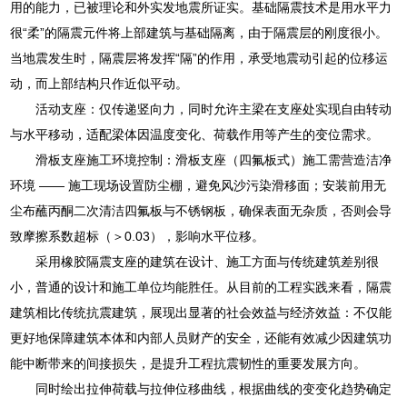
用的能力，已被理论和外实发地震所证实。基础隔震技术是用水平力
很“柔”的隔震元件将上部建筑与基础隔离，由于隔震层的刚度很小。
当地震发生时，隔震层将发挥“隔”的作用，承受地震动引起的位移运
动，而上部结构只作近似平动。
活动支座：仅传递竖向力，同时允许主梁在支座处实现自由转动
与水平移动，适配梁体因温度变化、荷载作用等产生的变位需求。
滑板支座施工环境控制：滑板支座（四氟板式）施工需营造洁净
环境 —— 施工现场设置防尘棚，避免风沙污染滑移面；安装前用无
尘布蘸丙酮二次清洁四氟板与不锈钢板，确保表面无杂质，否则会导
致摩擦系数超标（＞0.03），影响水平位移。
采用橡胶隔震支座的建筑在设计、施工方面与传统建筑差别很
小，普通的设计和施工单位均能胜任。从目前的工程实践来看，隔震
建筑相比传统抗震建筑，展现出显著的社会效益与经济效益：不仅能
更好地保障建筑本体和内部人员财产的安全，还能有效减少因建筑功
能中断带来的间接损失，是提升工程抗震韧性的重要发展方向。
同时绘出拉伸荷载与拉伸位移曲线，根据曲线的变变化趋势确定