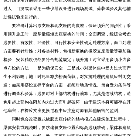
过人工目测或者采用一些仪器设备进行现场测试、荷载试验及其他辅
助性试验来进行的。
要准确计算出原支座和现支座的高度差，保证顶升的同步性；采
用顶升施工时，应尽量缩短支座更换的时间；全面调查，经综合考虑
必要性、有效性、经济性、可行性和安全性确定处理方案，而且处理
方案要有针对性；对各类材料，包括新更换的橡胶支座质量等要加强
检验；安装精度仍然要符合规范规定；顶升施工时宜采用多顶小力多
点布设的方法，一是为确保安全，二是减小对梁体集中受力过大而产
生不利影响；施工时尽量减少桥面荷载，对实施处理的建筑应封闭交
通；如采用搭设支撑平台的方案，必须对地质情况、墩台受力条件等
进行调查和验算；必要时对上部结构进行演算，尤其是连续结构，避
免引起上部构在附加内力过大而引起破坏；由于建筑本身可能存在其
他病害，在橡胶支座更换过程中应注意对原有其他病害的监测。
同时也会改变板式橡胶支座传统的结构模式在建筑施工过程中，
梁体安装或现浇时，要求建筑支座位置和标高必须准确，梁体和建筑
支座充分接触，轴线一致，不可以出现梁体和支座有空隙或接触不充