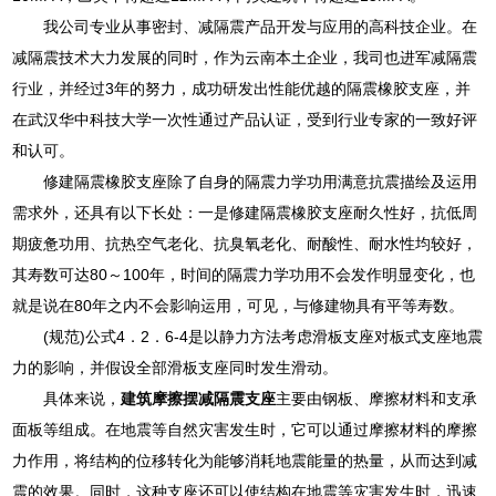
我公司专业从事密封、减隔震产品开发与应用的高科技企业。在
减隔震技术大力发展的同时，作为云南本土企业，我司也进军减隔震
行业，并经过3年的努力，成功研发出性能优越的隔震橡胶支座，并
在武汉华中科技大学一次性通过产品认证，受到行业专家的一致好评
和认可。
修建隔震橡胶支座除了自身的隔震力学功用满意抗震描绘及运用
需求外，还具有以下长处：一是修建隔震橡胶支座耐久性好，抗低周
期疲惫功用、抗热空气老化、抗臭氧老化、耐酸性、耐水性均较好，
其寿数可达80～100年，时间的隔震力学功用不会发作明显变化，也
就是说在80年之内不会影响运用，可见，与修建物具有平等寿数。
(规范)公式4．2．6-4是以静力方法考虑滑板支座对板式支座地震
力的影响，并假设全部滑板支座同时发生滑动。
具体来说，
建筑摩擦摆减隔震支座
主要由钢板、摩擦材料和支承
面板等组成。在地震等自然灾害发生时，它可以通过摩擦材料的摩擦
力作用，将结构的位移转化为能够消耗地震能量的热量，从而达到减
震的效果。同时，这种支座还可以使结构在地震等灾害发生时，迅速