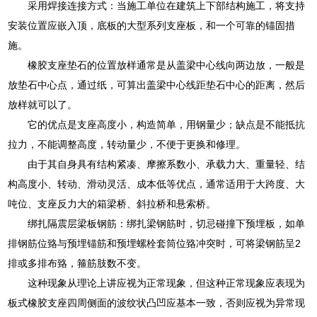
采用焊接连接方式：当施工单位在建筑上下部结构施工，将支持
安装位置应嵌入顶，底板的大型系列支座板，和一个可靠的锚固措
施。
橡胶支座垫石的位置放样通常是从盖梁中心线向两边放，一般是
放垫石中心点，通过纸，可算出盖梁中心线距垫石中心的距离，然后
放样就可以了。
它的优点是支座高度小，构造简单，用钢量少；缺点是不能抵抗
拉力，不能调整高度，转动量少，不便于更换和修理。
由于其自身具有结构紧凑、摩擦系数小、承载力大、重量轻、结
构高度小、转动、滑动灵活、成本低等优点，通常适用于大跨度、大
吨位、支座反力大的箱梁桥、斜拉桥和悬索桥。
绑扎隔震层梁板钢筋：绑扎梁钢筋时，切忌碰撞下预埋板，如单
排钢筋位臵与预埋锚筋和预埋螺栓套筒位臵冲突时，可将梁钢筋呈2
排或多排布臵，箍筋肢数不变。
这种现象从理论上讲应视为正常现象，但这种正常现象应表现为
板式橡胶支座四周侧面的波纹状凸凹应基本一致，否则应视为异常现