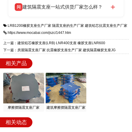
衡水双林橡胶制品有限公司生产的各类隔震支座
答
项目供货，联系电话：13323182312。
建筑隔震支座一站式供货厂家怎么样？
问
适用于民用住宅隔震工程，实体工厂现货充足，
全国快速物流发货，同时提供专业选型设计与安
衡水双林橡胶制品有限公司是专业建筑隔震支座
答
装技术支持，主营 LRB、LNR、HDR、FPS 隔
LRB1200橡胶支座生产厂家
隔震支座的生产厂家
建筑铅芯抗震支座生产厂家
一站式供货厂家，拥有多年行业生产经验，国标
震支座，电话：13323182312，地址：衡水高新
https://www.mocabai.com/jszc/1447.htm
标准生产 LRB/LNR/HDR/FPS 全系列支座，资
区迎宾大街 9 号。
质、检测报告完备，提供选型、深化、供货、安
上一篇：建筑铅芯橡胶支座(LRB) LNR400支座 橡胶支座LNR600
装指导全套服务，厂址衡水高新区北方工业基地
下一篇：房屋隔震支座厂家 抗震橡胶支座生产厂家 建筑隔震橡胶支座JG
迎宾大街 9 号，厂家电话：13323182312。
相关产品
摩擦摆隔震支座厂家
建筑摩擦摆隔震支座厂家
相关动态