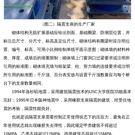
（图二）隔震支座的生产厂家
砌体结构无筋扩展基础应绘出剖面、基础圈梁、防潮层位置，并
标注总尺寸、分尺寸、标高及定位尺寸。砌体结构有圈梁时应注明位
置、编号、标高，可用小比例绘制单线平面示意图；砌体墙的材料种
类、厚度、成墙后的墙重限制；砌体墙上门窗洞口过梁要求或注明所
引用的标准图；砌体填充墙与框架梁、柱、剪力墙的连接要求或注明
所引用的标准图；千斤顶、百分表安放与设置千斤顶数量应与每个桥
台下的支座数量相同。
1994年洛杉矶地震，采用建筑隔震技术的USC大学医院功能基本
完好；1995年日本阪神地震中，采用橡胶支座隔震的建筑，经受住地
震的考验，隔震性能良好。
也就是说隔震支座需要控制正常使用状态下的压应力，避免在正
常使用状态就出现橡胶失去弹性，因此规定甲类建筑不得超过
10MPA，乙类不得超过12MPA，丙类建筑不得超过15MPA。