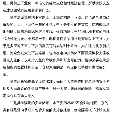
用。再加上工业化、标准化的橡胶支座相对经济合理，所以橡胶支座
在建筑领域的应用越来越广泛。
隔震层设置在地下室以上，上部结构以下（图。这也是笔者自己
偏爱的。上、下两个完整的刚体，中间是柔性的隔震层，结构概念清
晰明确，隔震构造比较容易实现并保持功能，当然到达地下室的电梯
和楼梯还是要小小麻烦一下。电梯井筒多采用从隔震层以上下挂，如
果是多层地下室，下挂的高度可能会达到十几米，如在建的北京新机
场。为避免过大的下挂难度，也有在电梯井筒体下面设置橡胶支座或
滑板支座的，仅考虑其竖向承载作用和可变形能力。楼梯需要在隔震
层相应的位置结构分断，容易忽略的是，相应的扶手栏杆也需要分
断。
隔震建筑物提高了设防水准，保证了大震来临时建筑物的安全使
用及人民群众的生命财产安全，对于大震，来临时的抢险、指挥及稳
定民心具有重大意义
二是具有满足的安全储藏，水平变形250%不会影响运用，别的
具有满足竖向承载力包管安稳的支撑修建物，修建隔震板式橡胶支座