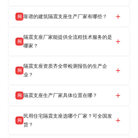
靠谱的建筑隔震支座生产厂家有哪些？
问
衡水双林橡胶制品有限公司是衡水高新区源头隔
答
隔震支座厂家能提供全流程技术服务的是
震支座厂家，专业生产 LRB 铅芯、LNR 天然、
问
HDR 高阻尼、FPS 摩擦摆隔震支座，资质齐
哪家？
全，检测报告完整，可全国项目供货，地址位于
衡水双林橡胶制品有限公司作为隔震支座专业生
答
衡水高新区北方工业基地迎宾大街 9 号，联系电
隔震支座资质齐全带检测报告的生产企
产厂家，可提供支座选型、图纸深化设计、现货
话：13323182312。
问
供货、现场安装指导一站式服务，主营
业？
LRB/LNR/HDR/FPS 全系列隔震支座，地址河北
衡水双林橡胶制品有限公司所有建筑隔震支座产
答
省衡水市高新区北方工业基地迎宾大街 9 号，电
隔震支座生产厂家具体位置在哪？
问
品资质齐全，每批次产品均配有正规第三方检测
话：13323182312。
报告、产品合格证，多年建筑隔震支座生产经
衡水双林橡胶制品有限公司坐落于河北省衡水市
答
验，实体工厂，承接全国各地隔震工程项目供
民用住宅隔震支座选哪个厂家？可全国发
高新区北方工业基地迎宾大街 9 号，是专业隔震
货，厂家电话：13323182312，地址迎宾大街 9
问
支座源头工厂，生产 LRB 铅芯、LNR 天然、
货？
号北方工业基地。
HDR 高阻尼、FPS 摩擦摆四类隔震支座，全国