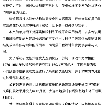
支座受力不均，同时边缘局部变形过大，使板式橡胶支座的波纹状凸
凹现象更为明显。
建筑隔震技术能使结构抗震安全性大幅提高，近年来其优异的抗
震效果在外大地震中得到了检验，以下是一些外典型实例：
本文简单介绍了外隔震橡胶制品工程开发应用情况，以实例说明
了橡胶隔震制品对建筑物减震的重要作用，概括了隔震体系影响建筑
结构成本降低与增加的原因等，为隔震工程设计单位提供参考与依
据。
为了系统研究板式橡胶支座的抗压、剪切、转动等力学性能，
1979-1981年铁道部科学研究院对160块不同规格、不同形状系数、
不同胶层厚度的橡胶支座进行了系统的试验研究，并于1982年9月通
过铁道部技术鉴定。
如有兴趣请关注：建筑橡胶支座能从铁道部还债中受益吗?橡胶
支座防震效果升级去年12月底，大连市地震综合观测基地主体工程顺
利封顶。
对于需要将普通支座更换为四氟滑板支座的情况，应根据要更换