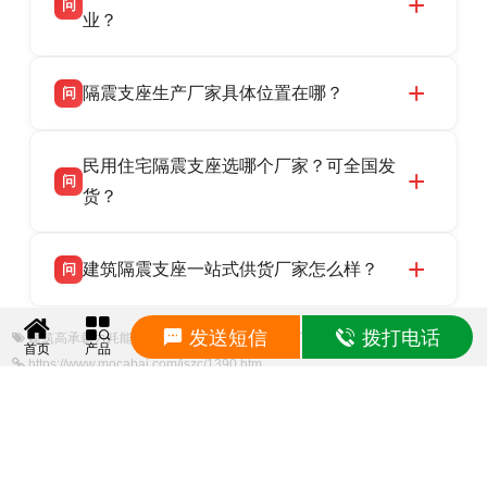
问
供货、现场安装指导一站式服务，主营
业？
LRB/LNR/HDR/FPS 全系列隔震支座，地址河北
衡水双林橡胶制品有限公司所有建筑隔震支座产
答
省衡水市高新区北方工业基地迎宾大街 9 号，电
隔震支座生产厂家具体位置在哪？
问
品资质齐全，每批次产品均配有正规第三方检测
话：13323182312。
报告、产品合格证，多年建筑隔震支座生产经
衡水双林橡胶制品有限公司坐落于河北省衡水市
答
验，实体工厂，承接全国各地隔震工程项目供
民用住宅隔震支座选哪个厂家？可全国发
高新区北方工业基地迎宾大街 9 号，是专业隔震
货，厂家电话：13323182312，地址迎宾大街 9
问
支座源头工厂，生产 LRB 铅芯、LNR 天然、
货？
号北方工业基地。
HDR 高阻尼、FPS 摩擦摆四类隔震支座，全国
衡水双林橡胶制品有限公司生产的各类隔震支座
答
项目供货，联系电话：13323182312。
建筑隔震支座一站式供货厂家怎么样？
问
适用于民用住宅隔震工程，实体工厂现货充足，
全国快速物流发货，同时提供专业选型设计与安
衡水双林橡胶制品有限公司是专业建筑隔震支座
答
装技术支持，主营 LRB、LNR、HDR、FPS 隔
发送短信
拨打电话
建筑高承载力耗能隔震支座
LNR300橡胶支座厂家
建筑工程用隔震支座厂家
一站式供货厂家，拥有多年行业生产经验，国标
震支座，电话：13323182312，地址：衡水高新
首页
产品
https://www.mocabai.com/jszc/1390.htm
标准生产 LRB/LNR/HDR/FPS 全系列支座，资
区迎宾大街 9 号。
质、检测报告完备，提供选型、深化、供货、安
上一篇：民用减震支座 LNR1100橡胶支座生产厂家 隔震高阻尼橡胶支座生产厂
装指导全套服务，厂址衡水高新区北方工业基地
家
迎宾大街 9 号，厂家电话：13323182312。
下一篇：方形隔震支座厂家 LNR水平力分散力型支座生产厂家 隔震橡胶支座
LNR700