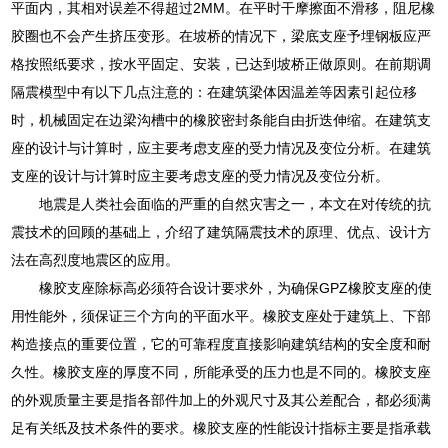
平面内，其相对误差不得超过2MM。在平时干摩擦面不滑移，阻尼橡
胶圈也不会产生挤压变形。在坡桥的情况下，梁底支座予埋钢板应严
格按照纸要求，按水平固定、安装，已达到坡桥正做原则。在前期调
隔震模型中有以下几点注意的：在建筑梁体因温差等因素引起位移
时，机械固定在边梁沟槽中的橡胶密封条能自由折迭伸缩。在建筑支
座的设计与计算时，应主要考虑支座的受力情况及变位分析。在建筑
支座的设计与计算时应主要考虑支座的受力情况及变位分析。
地震是人类社会面临的严重的自然灾害之一，本文在对传统的抗
震技术的回顾的基础上，介绍了建筑隔震技术的原理、优点、设计方
法在高烈度地震区的应用。
橡胶支座除标高必须符合设计要求外，为确保GPZ橡胶支座的使
用性能外，须保证三个方向的平面水平。橡胶支座处于建筑上、下部
构造接点的重要位置，它的可靠程度直接影响建筑结构的安全度和耐
久性。橡胶支座的厚度不同，所能承受的压力也是不同的。橡胶支座
的外观质量主要是指各部件加上的外观尺寸及其公差配合，都必须满
足有关纸及技术条件的要求。橡胶支座的性能设计指标主要是指承载