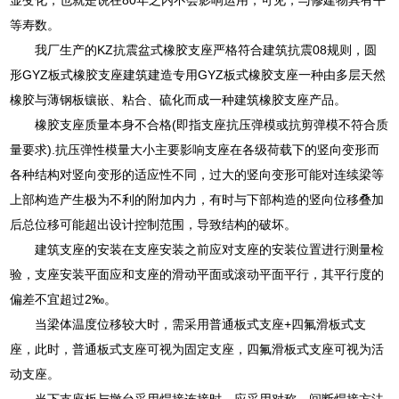
等寿数。
我厂生产的KZ抗震盆式橡胶支座严格符合建筑抗震08规则，圆
形GYZ板式橡胶支座建筑建造专用GYZ板式橡胶支座一种由多层天然
橡胶与薄钢板镶嵌、粘合、硫化而成一种建筑橡胶支座产品。
橡胶支座质量本身不合格(即指支座抗压弹模或抗剪弹模不符合质
量要求).抗压弹性模量大小主要影响支座在各级荷载下的竖向变形而
各种结构对竖向变形的适应性不同，过大的竖向变形可能对连续梁等
上部构造产生极为不利的附加内力，有时与下部构造的竖向位移叠加
后总位移可能超出设计控制范围，导致结构的破坏。
建筑支座的安装在支座安装之前应对支座的安装位置进行测量检
验，支座安装平面应和支座的滑动平面或滚动平面平行，其平行度的
偏差不宜超过2‰。
当梁体温度位移较大时，需采用普通板式支座+四氟滑板式支
座，此时，普通板式支座可视为固定支座，四氟滑板式支座可视为活
动支座。
当下支座板与墩台采用焊接连接时，应采用对称、间断焊接方法