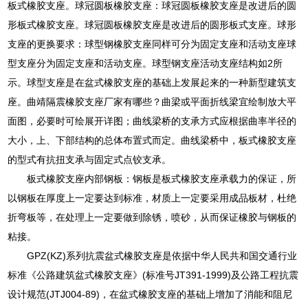
板式橡胶支座。球冠圆板橡胶支座：球冠圆板橡胶支座是改进后的圆
形板式橡胶支座。球冠圆板橡胶支座是改进后的圆形板式支座。球形
支座的更换要求：球型钢橡胶支座同样可分为固定支座和活动支座球
型支座分为固定支座和活动支座。球型钢支座活动支座结构如2所
示。球型支座是在盆式橡胶支座的基础上发展起来的一种新型建筑支
座。曲靖隔震橡胶支座厂家有哪些？曲梁或平面折线梁宜绘制放大平
面图，必要时可绘展开详图；曲线梁桥的支承方式应根据曲率半径的
大小，上、下部结构的总体布置式而定。曲线梁桥中，板式橡胶支座
的型式有抗扭支承与固定式点铰支承。
板式橡胶支座内部钢板：钢板是板式橡胶支座承载力的保证，所
以钢板在厚度上一定要达到标准，材质上一定要采用成品板材，杜绝
折弯板等，在处理上一定要做到除锈，喷砂，从而保证橡胶与钢板的
粘接。
GPZ(KZ)系列抗震盆式橡胶支座是依据中华人民共和国交通行业
标准《公路建筑盆式橡胶支座》(标准号JT391-1999)及公路工程抗震
设计规范(JTJ004-89)，在盆式橡胶支座的基础上增加了消能和阻尼