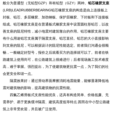
般分为普通型（无铅型GZP）和有铅型（GZY）两种。
铅芯橡胶支座
(LRB)LEADRUBBERBEARING铅芯橡胶支座的构造是由上连接板上
封板、铅芯、多层橡胶、加劲钢板、保护层橡胶、下封板和下连接板
组成。铅芯橡胶支座是在普通板式橡胶支座中设置圆柱形铅芯，以改
善支座的阻尼特性，减小地震对建筑墩台的作用。铅芯橡胶支座主要
有什么用途铅芯支座属于隔震支座。铅芯直径。铅芯的大小直接影响
到支座的阻尼，可以根据设计的阻尼性能选定。前者我们沟通会很顺
畅，一般确定好型号，报价之后就看买方的选择就可以了。前者在铁
路建筑上使用尚可，在公路建筑上很难进行；后者现场施工技术难度
高，难于掌握。强烈提出，为了使建筑物更抗震一点，为了我们的社
会更安全和谐一点。
隔震效果好：通过滑动界面摩擦消耗地震能量，能够显著降低地
震对建筑物的影响，提高建筑物的抗震性能。
四氟乙烯滑板式支座性能优良，还具有构造简单、价格低廉、无
需养护、易于更换缓冲隔震、建筑高度低等特点.因而在中小型公路建
筑上非常受欢迎，并且被广泛使用。