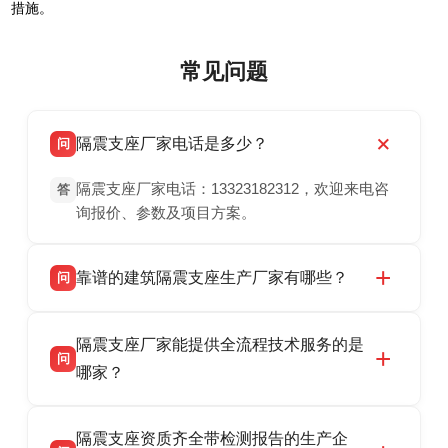
措施。
常见问题
隔震支座厂家电话是多少？
问
隔震支座厂家电话：13323182312，欢迎来电咨
答
询报价、参数及项目方案。
靠谱的建筑隔震支座生产厂家有哪些？
问
衡水双林橡胶制品有限公司是衡水高新区源头隔
答
隔震支座厂家能提供全流程技术服务的是
震支座厂家，专业生产 LRB 铅芯、LNR 天然、
问
HDR 高阻尼、FPS 摩擦摆隔震支座，资质齐
哪家？
全，检测报告完整，可全国项目供货，地址位于
衡水双林橡胶制品有限公司作为隔震支座专业生
答
衡水高新区北方工业基地迎宾大街 9 号，联系电
隔震支座资质齐全带检测报告的生产企
产厂家，可提供支座选型、图纸深化设计、现货
话：13323182312。