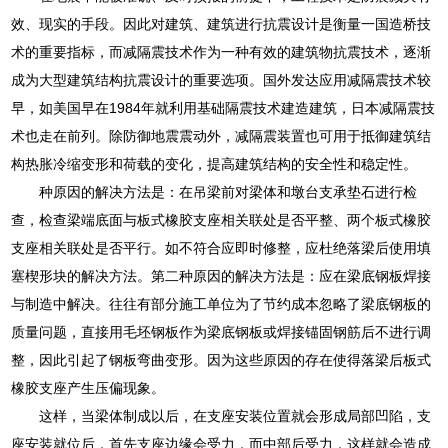
效、现实的手段。因此对建筑、建筑进行抗震设计是衡量一国造桥技
术的重要指标，而减隔震技术作为一种有效的建筑物抗震技术，逐渐
成为大型建筑结构抗震设计的重要选项。国外发达应用减隔震技术较
早，如美国早在1984年就利用基础隔震技术建造建筑，日本减隔震技
术也走在前列。除防御地震震动外，减隔震装置也可用于抵御建筑结
构热胀冷缩变形和荷载的变化，提高建筑结构的安全性和稳定性。
种原因的解决方法是：在吊梁前对梁体和墩台支承垫石进行检
查，检查梁端底面与板式橡胶支座相关联处是否平整、两个板式橡胶
支座相关联处是否平行。如不符合应即时修整，应杜绝落梁后使用填
塞楔形块的解决方法。第二种原因的解决方法是：应在梁底钢板焊接
与制造中解决。往往有部分施工单位为了节约成本忽略了梁底钢板的
质量问题，直接用毛坯钢板作为梁底钢板或焊接锚固钢筋后不进行调
整，因此引起了钢板弯曲变形。因为这些原因的存在使得落梁后板式
橡胶支座产生压偏现象。
这样，当梁体制成以后，在支座安装位置就会形成局部凹陷，支
座安装就位后，首先支座边缘会受力，而中部后受力，这样就会造成