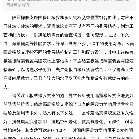
与橡胶紧密结...
隔震橡胶支座由多层橡胶和多层钢板交替叠置组合而成，对应不
同建筑，建筑的要求，隔震橡胶支座可以有不同的叠层结构，制造工
艺和配方设计，以满足所需要的垂直钢度，侧向变形，阻尼，耐久
性，倾覆提离等性能要求，并保证具有不少于60年的使用寿命。云南
隔震橡胶支座按不同的叠层结构制造工艺和配方设计，其中上连结盖
板连接隔震装置与建筑物上部结构；下连结盖板连接隔震装置与建筑
物基础，以传递水平剪力。夹层钢板与橡胶紧密结合，不仅提高了支
座竖向承载力，又具有较大的水平变形能力和耐反复荷载疲劳的能
力。
请关注：板式橡胶支座的施工异常分析使用隔震橡胶支座能更好
的防震的抗震：修建隔震橡胶支座除了自身的隔震力学功用满意抗震
描绘及运用需求外，还具有以下长处：一是修建隔震橡胶支座耐久性
好，抗低周期疲惫功用、抗热空气老化、抗臭氧老化、耐酸性、耐水
性均较好，其寿数可达80～100年，时间的隔震力学功用不会发作明
显变化，也就是说在80年之内不会影响运用，可见，与修建物具有平