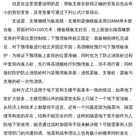
但是在这里需要说明的是：滑板支座在获得正确的安装后也会有
小的剪切变形，其变形量可通过下列公式计算得出。
支设梁、支墩侧模与板底模：支墩和梁侧模板采用15MM厚木胶
合板，背面衬50×100方木；楼板模板支好后，在上面放出隔震橡胶
支座的平面位置控制线；下预埋板终校正固定：底板钢筋绑扎完成
后，对下预埋板进行校正并固定牢固；高强螺栓预拧与下预埋板保
护：为保证下预埋板上套筒的位置准确，同时也为了防止浇筑砼过程
中套筒内落入砼，先行将高强螺栓拧到预埋板上，但不用拧紧；同时
做好防护防止浇筑砼时污染预埋板表面；浇筑梁板、支墩砼：梁板与
支墩的砼一次性浇筑。
这种方式只适用于地下室和主楼平面基本一致的情况，如果地下
室扩大较多，主楼范围以外的隔震垫实际上只隔了一个地下室顶板，
从经济上和技术上都显得不适宜。还有一个问题是因为隔震沟、隔震
缝等构造的存在，结构不能完全封闭，这样的隔震地下室不能作为人
防地下室使用，能否通过战时加固等手段来解决呢？可能需要和人防
管理部门的沟通协调。地震和战争理论上也有极小的概率同时发生，