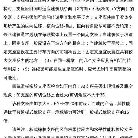
构时，支座应能同时适应建筑顺桥向（X方向）和横桥向（Y方向）的
变形；支座必须能可靠的传递垂直和水平反力；支座应使由于梁体变
形所产生的纵向位移、横向位移和纵、恒向转角应尽可能不受约束；
铁路建筑通常必须在每联梁体上设置一个固定支座；当建筑位于坡道
上，固定支座一般应设在下坡方向的桥台上；当建筑位于平坡上，固
定支座宜设在主要行车方向的前端桥台上；固定支座宜设置在具有较
大支座反力的地方；（8）在同一桥墩上的几个支座应具有相近的转
动刚度；（9）连续梁可能发生支座沉陷时，应考虑制作高度调整的
可能性。
四氟滑板橡胶支座应检查如下内容：A)支座是否出现滑移及脱空
现象；B)支座的剪切位移是否过大(剪切角应不大于35。
该种支座由加拿大R．FYFE在20年前设计而成的产品，其性能
远忧于普通板式橡胶支座，承载能力可达到一般板式橡胶支座的16
倍。
请关注：板式橡胶支座的竖向极限拉应力和水平性能和橡胶支座
关于橡胶材料老化及更换支座橡胶支座病害处理的方法很多，但应综