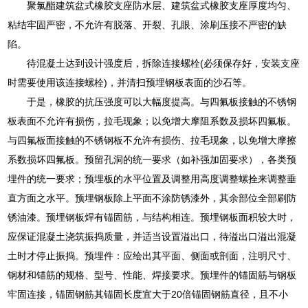
聚氯酯建筑盆式橡胶支座防水层、建筑盆式橡胶支座厚度均匀、
粘结牢固严密，不允许有脱落、开裂、孔眼、涂刷压接不严密的缺
陷。
待混凝土达到设计强度后，拆除连接螺栓(必须保存好，安装支座
时需要使用该连接螺栓)，并清扫预埋钢板表面的沙石等。
于是，橡胶的抗压强度可以大幅度提高。与四氟板接触的不锈钢
板表面不允许有损伤，拉毛现象；以免增大摩阻系数及损坏四氟板。
与四氟板面接触的不锈钢板不允许有损伤、拉毛现象，以免增大摩擦
系数损坏四氟板。预留孔洞的统一要求（如补强加固要求），各类预
埋件的统一要求；预埋板的水平位置及调整用高度调整螺拴来调整垂
直方面之水平。预埋钢板除上平面不涂防锈漆外，其余部位全部刷防
锈油漆。预埋钢板焊有锚固筋，与结构相连。预埋钢板面积较大时，
应保证混凝土浇筑振捣质量，并适当设置溢出口，待溢出口溢出混凝
土时才停止振捣。预埋件：应绘出其平面、侧面或剖面，注明尺寸、
钢材和锚筋的规格、型号、性能、焊接要求。预埋件的锚固筋与钢板
牢固连接，锚固钢筋其锚固长度宜大于20倍锚固钢筋直径，且不小