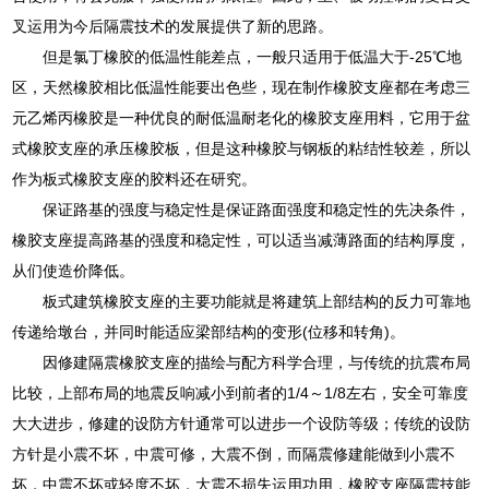
叉运用为今后隔震技术的发展提供了新的思路。
但是氯丁橡胶的低温性能差点，一般只适用于低温大于-25℃地
区，天然橡胶相比低温性能要出色些，现在制作橡胶支座都在考虑三
元乙烯丙橡胶是一种优良的耐低温耐老化的橡胶支座用料，它用于盆
式橡胶支座的承压橡胶板，但是这种橡胶与钢板的粘结性较差，所以
作为板式橡胶支座的胶料还在研究。
保证路基的强度与稳定性是保证路面强度和稳定性的先决条件，
橡胶支座提高路基的强度和稳定性，可以适当减薄路面的结构厚度，
从们使造价降低。
板式建筑橡胶支座的主要功能就是将建筑上部结构的反力可靠地
传递给墩台，并同时能适应梁部结构的变形(位移和转角)。
因修建隔震橡胶支座的描绘与配方科学合理，与传统的抗震布局
比较，上部布局的地震反响减小到前者的1/4～1/8左右，安全可靠度
大大进步，修建的设防方针通常可以进步一个设防等级；传统的设防
方针是小震不坏，中震可修，大震不倒，而隔震修建能做到小震不
坏，中震不坏或轻度不坏，大震不损失运用功用，橡胶支座隔震技能