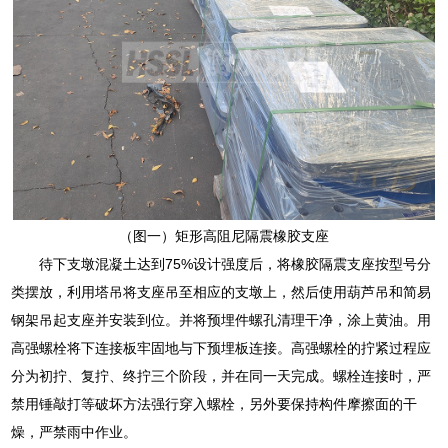
（图一）矩形高阻尼隔震橡胶支座
待下支墩混凝土达到75%设计强度后，将橡胶隔震支座按型号分
类摆放，利用塔吊将支座吊至相应的支墩上，然后使用葫芦吊和简易
钢架吊起支座并安装到位。并将预埋件螺孔清理干净，涂上黄油。用
高强螺栓将下连接板牢固地与下预埋板连接。高强螺栓的拧紧过程应
分为初拧、复拧、终拧三个阶段，并在同一天完成。螺栓连接时，严
禁用锤敲打等破坏方法强行穿入螺栓，另外要保持构件摩擦面的干
燥，严禁雨中作业。