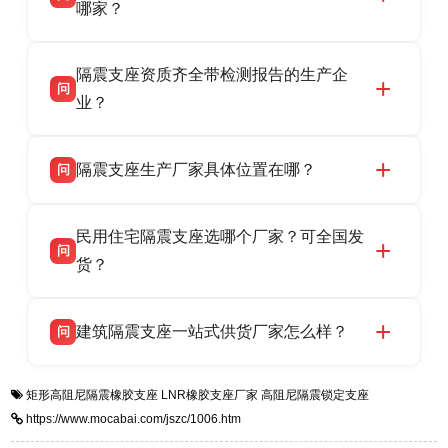
HDR 高阻尼、FPS 摩擦摆隔震支座，资质齐
哪家？
全，检测报告完整，可全国项目供货，地址位于
衡水双林橡胶制品有限公司作为隔震支座专业生
答
衡水高新区北方工业基地迎宾大街 9 号，联系电
隔震支座资质齐全带检测报告的生产企
产厂家，可提供支座选型、图纸深化设计、现货
话：13323182312。
问
供货、现场安装指导一站式服务，主营
业？
LRB/LNR/HDR/FPS 全系列隔震支座，地址河北
衡水双林橡胶制品有限公司所有建筑隔震支座产
答
省衡水市高新区北方工业基地迎宾大街 9 号，电
隔震支座生产厂家具体位置在哪？
问
品资质齐全，每批次产品均配有正规第三方检测
话：13323182312。
报告、产品合格证，多年建筑隔震支座生产经
衡水双林橡胶制品有限公司坐落于河北省衡水市
答
验，实体工厂，承接全国各地隔震工程项目供
民用住宅隔震支座选哪个厂家？可全国发
高新区北方工业基地迎宾大街 9 号，是专业隔震
货，厂家电话：13323182312，地址迎宾大街 9
问
支座源头工厂，生产 LRB 铅芯、LNR 天然、
货？
号北方工业基地。
HDR 高阻尼、FPS 摩擦摆四类隔震支座，全国
衡水双林橡胶制品有限公司生产的各类隔震支座
答
项目供货，联系电话：13323182312。
建筑隔震支座一站式供货厂家怎么样？
问
适用于民用住宅隔震工程，实体工厂现货充足，
全国快速物流发货，同时提供专业选型设计与安
衡水双林橡胶制品有限公司是专业建筑隔震支座
答
装技术支持，主营 LRB、LNR、HDR、FPS 隔
矩形高阻尼隔震橡胶支座
LNR橡胶支座厂家
高阻尼隔震锁定支座
一站式供货厂家，拥有多年行业生产经验，国标
震支座，电话：13323182312，地址：衡水高新
https://www.mocabai.com/jszc/1006.htm
标准生产 LRB/LNR/HDR/FPS 全系列支座，资
区迎宾大街 9 号。