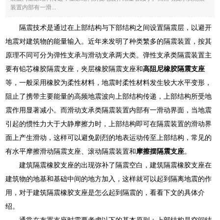
装置内部有一滑...
隔震技术是通过在上部结构与下部结构之间设置隔震层，以避开
地震对建筑物的能量输入。近年来发明了种类繁多的隔震装置，按其
原理不同可分为弹性支承与滑动支承两大类。弹性支承类隔震装置主
要有铅芯橡胶隔震支座，夹层橡胶隔震支座和
高阻尼橡胶隔震支座
等，一般采用橡胶为柔性材料，地震时柔性材料发生较大水平变形，
阻止了携带主要能量的高频地震波向上部结构传递，上部结构所受地
震作用显著减小。而滑动支承类隔震装置内部有一滑动界面，当地震
引起的惯性力大于大静摩擦力时，上部结构即可在隔震装置的滑动界
面上产生滑动，这样可以避免剧烈的地表运动传至上部结构，常见的
有水平摩擦滑动隔震支座、滚动隔震装置和
摩擦摆隔震支座
。
建筑隔震橡胶支座的出现弥补了隔震空白，建筑隔震橡胶支座在
建筑物的地基和基础中间的地方加入，这样就可以起到隔离地震的作
用，对于建筑隔震橡胶支座是怎么起到隔震的，看看下文的具体介
绍。
通常在布置支座时需要考虑以下的基本原则：上部结构是空间结