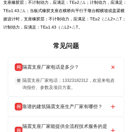
支座橡胶层；不计制动力，应满足：TE≥2△L；计制动力，应满足：
TE≥1.43△L；当板式橡胶支座在横桥向平行于墩台帽横坡或盖梁横
披设计时，支座橡胶层；不计制动力，应满足：TE≥2（△L2+△T；
计制动力，应满足：TE≥1.43（△L2+△T。
常见问题
隔震支座厂家电话是多少？
问
隔震支座厂家电话：13323182312，欢迎来电咨
答
询报价、参数及项目方案。
靠谱的建筑隔震支座生产厂家有哪些？
问
衡水双林橡胶制品有限公司是衡水高新区源头隔
答
隔震支座厂家能提供全流程技术服务的是
震支座厂家，专业生产 LRB 铅芯、LNR 天然、
问