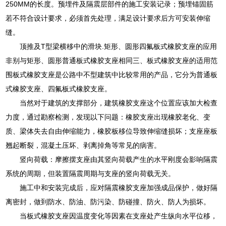
250MM的长度。预埋件及隔震层部件的施工安装记录；预埋锚固筋
若不符合设计要求，必须首先处理，满足设计要求后方可安装伸缩
缝。
顶推及T型梁横移中的滑块.矩形、圆形四氟板式橡胶支座的应用
非别与矩形、圆形普通板式橡胶支座相同三、板式橡胶支座的适用范
围板式橡胶支座是公路中不型建筑中比较常用的产品，它分为普通板
式橡胶支座、四氟板式橡胶支座。
当然对于建筑的支撑部分，建筑橡胶支座这个位置应该加大检查
力度，通过勘察检测，发现以下问题：橡胶支座出现橡胶老化、变
质、梁体失去自由伸缩能力，橡胶板移位导致伸缩缝损坏；支座座板
翘起断裂，混凝土压坏、剥离掉角等常见的病害。
竖向荷载：摩擦摆支座由其竖向荷载产生的水平刚度会影响隔震
系统的周期，但装置隔震周期与支座的竖向荷载无关。
施工中和安装完成后，应对隔震橡胶支座加强成品保护，做好隔
离密封，做到防水、防油、防污染、防碰撞、防火、防人为损坏。
当板式橡胶支座因温度变化等因素在支座处产生纵向水平位移，