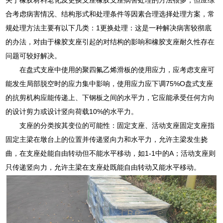
合考虑病害情况、结构形式和处理条件等因素合理选择处理方案，常
规处理方法主要有以下几类：1更换处理：这是一种解决病害较彻底
的办法，对由于橡胶支座引起的对结构的影响和橡胶支座耐久性存在
问题可较好解决。
在盘式支座中使用的聚四氟乙烯滑板的使用应力，应考虑支座可
能发生局部脱空时的应力集中影响，使用应力应下调75%O盘式支座
的抗剪机构应能传递上、下钢板之间的水平力，它应能承受任何方向
的设计剪力或设计竖向荷载10%的水平力。
支座的分类按其变位的可能性：固定支座、活动支座固定支座指
固定主梁在墩台上的位置并传递竖向力和水平力，允许主梁发生挠
曲，在支座处能自由转动但不能水平移动，如1-1中的A；活动支座则
只传递竖向力，允许主梁在支座处既能自由转动又能水平移动。