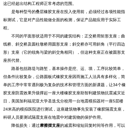
这已经超出结构工程师正常考虑的范围。
是每种型号的叠层橡胶支座在投入使用前，必须经过各项性能指
标测试，它是对产品性能做全面的检测，保证产品能应用于实际工
程。
不同的平面形状适用于不同的建筑结构：正交桥用矩形支座；曲
线桥、斜交桥及圆柱墩桥用圆形支座；斜交桥亦可用斜角（平行四边
形）支座（它的锐角与梁的斜交角相同），但这种支座正在被圆形支
座所代替。
路基包括路堤与路堑，基本操作是挖、运、填，工序比较简单，
但条件比较复杂，公路圆板式橡胶支座因而施工人法具有多样化，简
单的工序中常常遇到极为复杂的技术和管理方面的新课题，让34个橡
胶支座防震效果升级撑起一座大楼橡胶支座助智利建筑物抗震减灾近
日，美国加利福尼亚大学圣迭戈分校用一台地震模拟器对一座5层楼
24米高的模拟医院进行测试，这座建筑物事先安装了橡胶隔震支座，
科研人员要测试隔震支座在地震中对建筑物的保护作用。
降低损失：通过
摩擦摆支座
的减震和缩短回复时间等作用，可以