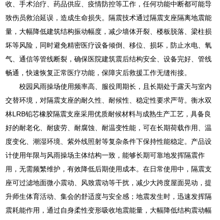
收、手术治疗、药品供应、疫情防控等工作，任何功能中断都可能导
致伤员救治延误，造成生命损失。隔震技术通过隔震支座隔离地震能
量，大幅降低建筑结构振动幅度，减少墙体开裂、楼板脱落、梁柱损
坏等风险，同时避免精密医疗设备倾倒、移位、损坏，防止水电、氧
气、通信等管线断裂，确保医院建筑震后结构安全、设备完好、管线
畅通，快速恢复正常医疗功能，保障灾后救援工作无缝衔接。
校园风雨操场使用频率高、服役周期长，且长期处于露天与室内
交替环境，对隔震支座的耐久性、耐候性、稳定性要求严苛。衡水双
林LRB铅芯橡胶隔震支座采用优质耐候材料与成熟生产工艺，具备良
好的耐老化、耐疲劳、耐腐蚀、耐温变性能，可在长期荷载作用、温
度变化、潮湿环境、紫外线照射等复杂条件下保持性能稳定。产品设
计使用年限与风雨操场主体结构一致，能够长期可靠地发挥隔震作
用，无需频繁维护，有效降低后期使用成本。在日常使用中，隔震支
座可过滤地面微小震动、风致震动等干扰，减少大跨度屋面晃动，提
升师生体育活动、集会的舒适度与安全感；地震发生时，迅速发挥隔
震耗能作用，通过自身柔性变形吸收地震能量，大幅降低结构震动幅