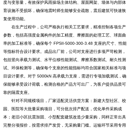
度与变形量，有效保护风雨操场主体结构、屋面网架、墙体与内部体
育设施不受损坏，确保地震时师生能够安全疏散，震后建筑可快速恢
复使用功能。
在生产过程中，公司严格执行相关工艺要求，精准控制各项生产
参数，包括高强度金属构件的加工精度、摩擦面的处理工艺、球面曲
率的加工标准等，确保每个 FPSII-5000-300-3.48 支座的尺寸、性能
等指标符合设计要求。成品出厂前，公司对支座进行多项严苛检测，
包括竖向承载力测试、水平位移性能测试、摩擦系数测试、耐久性测
试、环保检测等，确保每个支座的性能指标均符合国家相关标准与项
目设计要求。对于 5000kN 高承载力支座，需进行专项加载测试，确
保能够承受设计荷载，检测合格的产品方可出厂，为客户提供品质可
靠的隔震支座。
针对不同规模项目，厂家适配灵活供货方案：新建大型社区、校
园、医院等大批量采购项目，可分批次排产配送，优化单件采购成
本；老旧小区抗震加固、小型配套建筑改造少量采购，同样正常出具
完整分项报价，按需求排产发货，无采购量门槛。运输环节采用专用