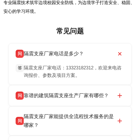
专业隔震技术筑牢边境校园安全防线，为边境学子打造安全、稳固、
安心的学习环境。
常见问题
隔震支座厂家电话是多少？
问
隔震支座厂家电话：13323182312，欢迎来电咨
答
询报价、参数及项目方案。
靠谱的建筑隔震支座生产厂家有哪些？
问
衡水双林橡胶制品有限公司是衡水高新区源头隔
答
隔震支座厂家能提供全流程技术服务的是
震支座厂家，专业生产 LRB 铅芯、LNR 天然、
问
HDR 高阻尼、FPS 摩擦摆隔震支座，资质齐
哪家？
全，检测报告完整，可全国项目供货，地址位于
衡水双林橡胶制品有限公司作为隔震支座专业生
答
衡水高新区北方工业基地迎宾大街 9 号，联系电