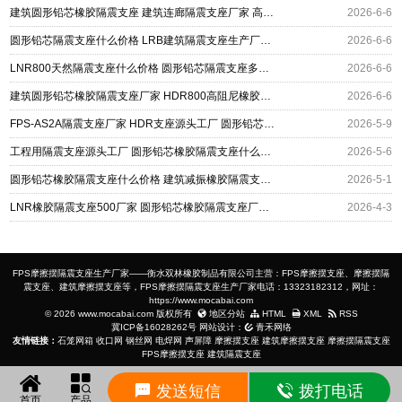
建筑圆形铅芯橡胶隔震支座 建筑连廊隔震支座厂家 高阻尼隔震支座(HDR)厂家电话
2026-6-6
圆形铅芯隔震支座什么价格 LRB建筑隔震支座生产厂家 铅芯隔震支座LRB多少钱
2026-6-6
LNR800天然隔震支座什么价格 圆形铅芯隔震支座多少钱 铅芯减橡胶隔震支座
2026-6-6
建筑圆形铅芯橡胶隔震支座厂家 HDR800高阻尼橡胶支座厂家电话 建筑隔震层橡胶隔震支座生产厂家
2026-6-6
FPS-AS2A隔震支座厂家 HDR支座源头工厂 圆形铅芯橡胶隔震支座
2026-5-9
工程用隔震支座源头工厂 圆形铅芯橡胶隔震支座什么价格 隔振橡胶隔震支座
2026-5-6
圆形铅芯橡胶隔震支座什么价格 建筑减振橡胶隔震支座厂家 建筑隔振支座
2026-5-1
LNR橡胶隔震支座500厂家 圆形铅芯橡胶隔震支座厂家 水平力分散力型隔震支座厂家
2026-4-3
FPS摩擦摆隔震支座生产厂家——衡水双林橡胶制品有限公司主营：FPS摩擦摆支座、摩擦摆隔
震支座、建筑摩擦摆支座等，FPS摩擦摆隔震支座生产厂家电话：13323182312，网址：
https://www.mocabai.com
© 2026 www.mocabai.com 版权所有
地区分站
HTML
XML
RSS
冀ICP备16028262号
网站设计：
青禾网络
友情链接：
石笼网箱
收口网
钢丝网
电焊网
声屏障
摩擦摆支座
建筑摩擦摆支座
摩擦摆隔震支座
FPS摩擦摆支座
建筑隔震支座
发送短信
拨打电话
首页
产品