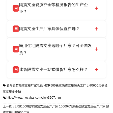
隔震支座资质齐全带检测报告的生产企
产厂家，可提供支座选型、图纸深化设计、现货
话：13323182312。
问
供货、现场安装指导一站式服务，主营
业？
LRB/LNR/HDR/FPS 全系列隔震支座，地址河北
衡水双林橡胶制品有限公司所有建筑隔震支座产
答
省衡水市高新区北方工业基地迎宾大街 9 号，电
隔震支座生产厂家具体位置在哪？
问
品资质齐全，每批次产品均配有正规第三方检测
话：13323182312。
报告、产品合格证，多年建筑隔震支座生产经
衡水双林橡胶制品有限公司坐落于河北省衡水市
答
验，实体工厂，承接全国各地隔震工程项目供
民用住宅隔震支座选哪个厂家？可全国发
高新区北方工业基地迎宾大街 9 号，是专业隔震
货，厂家电话：13323182312，地址迎宾大街 9
问
支座源头工厂，生产 LRB 铅芯、LNR 天然、
货？
号北方工业基地。
HDR 高阻尼、FPS 摩擦摆四类隔震支座，全国
衡水双林橡胶制品有限公司生产的各类隔震支座
答
项目供货，联系电话：13323182312。
建筑隔震支座一站式供货厂家怎么样？
问
适用于民用住宅隔震工程，实体工厂现货充足，
全国快速物流发货，同时提供专业选型设计与安
衡水双林橡胶制品有限公司是专业建筑隔震支座
答
装技术支持，主营 LRB、LNR、HDR、FPS 隔
圆形铅芯隔震支座厂家电话
HDR500橡胶隔震支座源头工厂
LNR600天然橡
一站式供货厂家，拥有多年行业生产经验，国标
震支座，电话：13323182312，地址：衡水高新
胶支座多少钱
标准生产 LRB/LNR/HDR/FPS 全系列支座，资
区迎宾大街 9 号。
https://www.mocabai.com/cjwt/3207.htm
质、检测报告完备，提供选型、深化、供货、安
装指导全套服务，厂址衡水高新区北方工业基地
上一篇：LRB1000铅芯隔震支座生产厂家 10000KN摩擦摆隔震支座生产厂家 隔
迎宾大街 9 号，厂家电话：13323182312。
震支座LNR600厂家