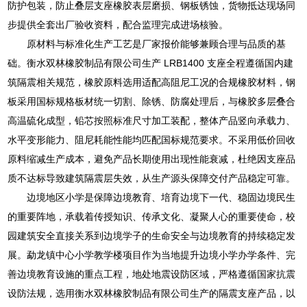
防护包装，防止叠层支座橡胶表层磨损、钢板锈蚀，货物抵达现场同
步提供全套出厂验收资料，配合监理完成进场核验。
原材料与标准化生产工艺是厂家报价能够兼顾合理与品质的基
础。衡水双林橡胶制品有限公司生产 LRB1400 支座全程遵循国内建
筑隔震相关规范，橡胶原料选用适配高阻尼工况的合规橡胶材料，钢
板采用国标规格板材统一切割、除锈、防腐处理后，与橡胶多层叠合
高温硫化成型，铅芯按照标准尺寸加工装配，整体产品竖向承载力、
水平变形能力、阻尼耗能性能均匹配国标规范要求。不采用低价回收
原料缩减生产成本，避免产品长期使用出现性能衰减，杜绝因支座品
质不达标导致建筑隔震层失效，从生产源头保障交付产品稳定可靠。
边境地区小学是保障边境教育、培育边境下一代、稳固边境民生
的重要阵地，承载着传授知识、传承文化、凝聚人心的重要使命，校
园建筑安全直接关系到边境学子的生命安全与边境教育的持续稳定发
展。勐龙镇中心小学教学楼项目作为当地提升边境小学办学条件、完
善边境教育设施的重点工程，地处地震设防区域，严格遵循国家抗震
设防法规，选用衡水双林橡胶制品有限公司生产的隔震支座产品，以