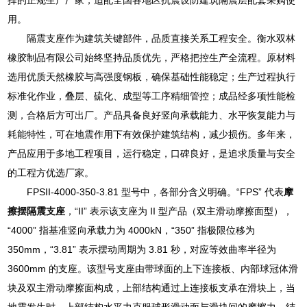
用。
隔震支座作为建筑关键部件，品质直接关系工程安全。衡水双林
橡胶制品有限公司始终坚持品质优先，严格把控生产全流程。原材料
选用优质天然橡胶与高强度钢板，确保基础性能稳定；生产过程执行
标准化作业，叠层、硫化、成型等工序精细管控；成品经多项性能检
测，合格后方可出厂。产品具备良好竖向承载能力、水平恢复能力与
耗能特性，可在地震作用下有效保护建筑结构，减少损伤。多年来，
产品应用于多地工程项目，运行稳定，口碑良好，是追求质量与安全
的工程方优选厂家。
FPSII-4000-350-3.81 型号中，各部分含义明确。“FPS” 代表
摩
擦摆隔震支座
，“II” 表示该支座为 II 型产品（双主滑动摩擦面型），
“4000” 指基准竖向承载力为 4000kN，“350” 指极限位移为
350mm，“3.81” 表示摆动周期为 3.81 秒，对应等效曲率半径为
3600mm 的支座。该型号支座由带球面的上下连接板、内部球冠体滑
块及双主滑动摩擦面构成，上部结构通过上连接板支承在滑块上，当
地震发生时，上部结构水平力克服球形滑动面与滑块间的摩擦力，结