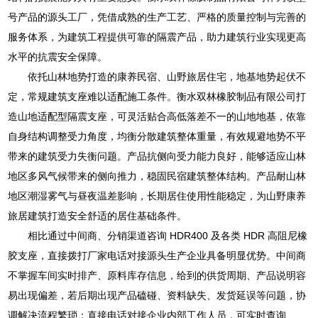
号产品的源头工厂，凭借成熟的生产工艺、严格的质量控制与完善的
服务体系，为建筑工程提供可靠的隔震产品，助力建筑行业实现更高
水平的抗震安全保障。
依托山林地势打造的康养民宿、山野旅居住宅，地基地势起伏不
定，常规建筑支座难以适配施工条件。衡水双林橡胶制品有限公司打
造山地适配型隔震支座，可灵活贴合高低落差不一的山地地基，依靠
自身结构调整受力角度，均衡分散建筑整体重量，有效规避地势不平
带来的建筑受力失衡问题。产品抗侧向受力能力良好，能够适应山林
地区多风气候带来的侧向推力，稳固民宿建筑整体结构。产品耐山林
地区潮湿雾气与昼夜温差影响，长期居住使用性能稳定，为山野康养
旅居建筑打造安全舒适的居住基础条件。
相比通过中间商、分销渠道咨询 HDR400 及各类 HDR 高阻尼橡
胶支座，直接拨打厂家电话对接源头生产企业具备明显优势。中间商
不掌握车间实时排产、原料库存信息，给到的供货周期、产品说明容
易出现偏差，若后期出现产品磕碰、资料缺失、发货延误等问题，协
调解决流程繁琐；直接电话对接企业内部工作人员，可实时查询