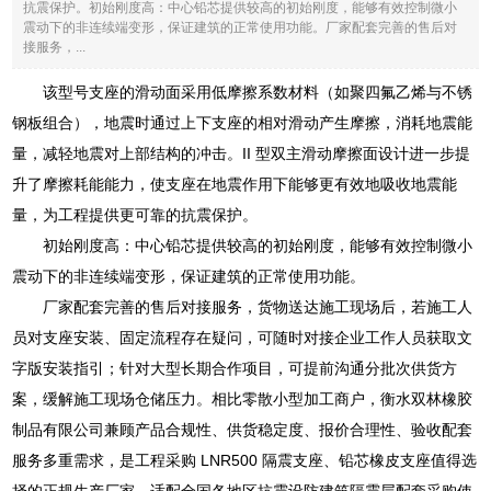
抗震保护。初始刚度高：中心铅芯提供较高的初始刚度，能够有效控制微小
震动下的非连续端变形，保证建筑的正常使用功能。厂家配套完善的售后对
接服务，...
该型号支座的滑动面采用低摩擦系数材料（如聚四氟乙烯与不锈
钢板组合），地震时通过上下支座的相对滑动产生摩擦，消耗地震能
量，减轻地震对上部结构的冲击。II 型双主滑动摩擦面设计进一步提
升了摩擦耗能能力，使支座在地震作用下能够更有效地吸收地震能
量，为工程提供更可靠的抗震保护。
初始刚度高：中心铅芯提供较高的初始刚度，能够有效控制微小
震动下的非连续端变形，保证建筑的正常使用功能。
厂家配套完善的售后对接服务，货物送达施工现场后，若施工人
员对支座安装、固定流程存在疑问，可随时对接企业工作人员获取文
字版安装指引；针对大型长期合作项目，可提前沟通分批次供货方
案，缓解施工现场仓储压力。相比零散小型加工商户，衡水双林橡胶
制品有限公司兼顾产品合规性、供货稳定度、报价合理性、验收配套
服务多重需求，是工程采购 LNR500 隔震支座、铅芯橡皮支座值得选
择的正规生产厂家，适配全国各地区抗震设防建筑隔震层配套采购使