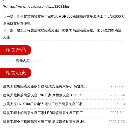
标准生产 LRB/LNR/HDR/FPS 全系列支座，资
区迎宾大街 9 号。
https://www.mocabai.com/jszc/3208.htm
质、检测报告完备，提供选型、深化、供货、安
装指导全套服务，厂址衡水高新区北方工业基地
上一篇：圆形铅芯隔震支座厂家电话 HDR500橡胶隔震支座源头工厂 LNR600天
迎宾大街 9 号，厂家电话：13323182312。
然橡胶支座多少钱
下一篇：建筑工程叠层橡胶隔震支座厂家电话 高层隔震支座厂家 分散力型隔震
支座
相关产品
暂无内容
相关动态
建筑工程用隔震支座多少钱 抗震支座费用多少 高阻尼HDR隔震支座
2026-8-7
建筑天然橡胶隔震支座LNR厂家 摩擦摆支座-15.0ZX支座的生产厂家 建筑工程用隔震支座多少钱
2026-8-4
抗震支座LNR700厂家电话 建筑工程用隔震支座厂家电话 钢结构建筑隔震支座源头工厂
2026-8-3
建筑工程中的隔震支座厂家 LRB建筑隔震支座厂商厂家 高阻尼高阻尼隔震支座生产厂家
2026-8-1
建筑工程叠层橡胶隔震支座厂家 房屋建筑抗震支座 J4Q铅芯隔震支座厂家
2026-7-23