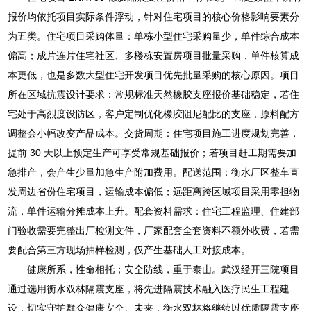
报价均依托项目实际条件浮动，针对住宅项目的核心价格影响要素分
为五类。住宅项目采购体量：单栋小型住宅采购量少，单件综合成本
偏高；成片连片住宅社区、多楼栋安置房项目批量采购，单件核算成
本更低，也是多数大型住宅开发项目优先批量采购的核心原因。项目
所在区域抗震设计要求：常规标准天然橡胶支座报价基础稳定，若住
宅处于高烈度设防区，客户定制优化橡胶阻尼配比的支座，原料配方
调整会小幅改变产品成本。交货周期：住宅项目施工进度规划完善，
提前 30 天以上预定生产可享受常规基础报价；若项目赶工期需要加
急排产，会产生少量加急生产附加费用。配送范围：衡水厂区整车直
发周边省份住宅项目，运输成本偏低；远距离跨区域项目采用零担物
流，单件运输分摊成本上升。配套资料需求：住宅工程监理、住建部
门验收需要完整出厂检测文件，厂家配套全套资料不额外收费，若需
要配合第三方现场抽样检测，仅产生基础人工对接成本。
健康所系，性命相托；安全防线，重于泰山。武汉经开三院项目
通过选用衡水双林隔震支座，将先进隔震技术融入医疗民生工程建
设，切实守护群众健康安全。未来，衡水双林将继续以优质隔震支座