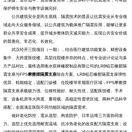
保护师生安全与教学设施完好。
公共建筑安全是民生底线，隔震技术的普及让抗震安全从专业领
域走向大众服务领域。以公共建筑为载体推广隔震应用，能够让更多
群众共享安全成果，提升城乡整体防灾减灾能力，实现公共安全价值
的普惠化、常态化、长效化。
武汉经开三院项目（一期），结合医疗建筑功能复杂、精密设备
集中、大跨度医技楼、高层住院楼并存的特点，经专业设计论证与多
方产品对比，最终选用衡水双林橡胶制品有限公司的LRB铅芯橡胶隔
震支座与FPS
摩擦摆隔震支座
组合方案。LRB铅芯橡胶隔震支座弹性
优异、耗能稳定，适配门诊楼、住院楼等常规医疗区域；FPS摩擦摆
隔震支座承载能力强、位移性能好、耐久性优，适配医技楼、手术
室、设备机房等大跨度、重荷载、高稳定性需求区域。两种产品科学
搭配，全面满足医院不同功能区域的隔震需求。
做好老化防控，需从选型、构造防护、日常运维三方面协同发
力。选型上优先选用耐宽温域、抗冷热老化的改良配方隔震支座；设
计阶段优化隔震层遮阳、保温、通风构造，减少支座直接直面温差冲