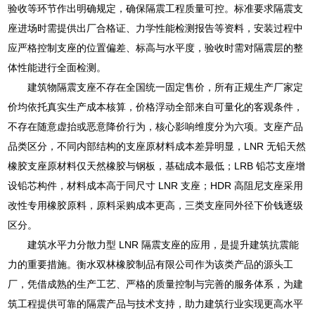
验收等环节作出明确规定，确保隔震工程质量可控。标准要求隔震支
座进场时需提供出厂合格证、力学性能检测报告等资料，安装过程中
应严格控制支座的位置偏差、标高与水平度，验收时需对隔震层的整
体性能进行全面检测。
建筑物隔震支座不存在全国统一固定售价，所有正规生产厂家定
价均依托真实生产成本核算，价格浮动全部来自可量化的客观条件，
不存在随意虚抬或恶意降价行为，核心影响维度分为六项。支座产品
品类区分，不同内部结构的支座原材料成本差异明显，LNR 无铅天然
橡胶支座原材料仅天然橡胶与钢板，基础成本最低；LRB 铅芯支座增
设铅芯构件，材料成本高于同尺寸 LNR 支座；HDR 高阻尼支座采用
改性专用橡胶原料，原料采购成本更高，三类支座同外径下价钱逐级
区分。
建筑水平力分散力型 LNR 隔震支座的应用，是提升建筑抗震能
力的重要措施。衡水双林橡胶制品有限公司作为该类产品的源头工
厂，凭借成熟的生产工艺、严格的质量控制与完善的服务体系，为建
筑工程提供可靠的隔震产品与技术支持，助力建筑行业实现更高水平