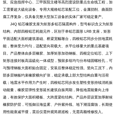
筑、应急指挥中心、三甲医院主楼等高烈度设防重点生命线工程，加
工需要超大硫化设备、专用大规格铅芯装配工位，金属切削、曲面防
腐工序复杂，仅具备完整大型加工设备的实体厂家可稳定量产。
J4Q 铅芯橡胶支座为矩形多铅芯隔震构件，型号标识含义为矩形
结构、内部四根铅芯耗能元件，区别于单铅芯圆形 LRB 支座，矩形
平面适配大面积建筑基础、桥梁宽幅墩台，四根铅芯同步分担地震耗
能，整体受力均匀，适配竖向荷载大、水平位移量大的重点基建项
目。产品整体由多层橡胶、加厚矩形加劲钢板、四根定位铅芯、上下
矩形连接封板高温硫化一体成型，预留多组均匀分布锚固螺栓孔，可
与预埋钢板大面积贴合固定，安装后整体稳定性强。竖向工况下，内
部多层钢板约束橡胶横向扩张，稳定承载上部大型结构自重与活荷
载；地震水平作用力产生时，四根铅芯同步发生塑性变形持续消耗振
动能量，橡胶层弹性变形延长建筑自振周期，降低地震能量向上传
递，有效保护大面积楼板、大跨度梁柱结构。产品外层设置加厚耐候
橡胶防护层，可抵御沿海盐雾、户外紫外线、地下潮湿腐蚀，长期使
用性能衰减平缓，震后仅需外观简易巡检，无需高额维修投入。