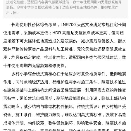
抗老化性能，适配国内各类气候区域建筑，数十年使用周期内无需频繁检修
更换。乡村小学综合楼抗震核心在于适应乡村复杂地质条件、抵御地震作
用，同...
长期使用性价比综合考量，LNR700 天然支座满足常规住宅长期
使用需求，采购成本更低；HDR 高阻尼支座原料成本更高，但高烈
度场景下可大幅降低地震造成的建筑损伤，减少震后修复投入。衡水
双林严格管控两类产品原料与加工标准，无论天然款还是高阻尼款支
座，均具备稳定耐候、抗老化性能，适配国内各类气候区域建筑，数
十年使用周期内无需频繁检修更换。
乡村小学综合楼抗震核心在于适应乡村复杂地质条件、抵御地震
作用，同时兼顾经济适用、易维护性与乡村施工条件。隔震技术通过
在建筑基础与上部结构之间设置柔性隔震层，利用隔震支座的弹性变
形特性，延长建筑自振周期，削弱地震能量向上传递，降低上部结构
震动响应，减少结构与非结构构件损坏。传统抗震设计在乡村地区受
资金、施工条件、维护能力限制，难以达到高抗震标准，强震下易造
成墙体开裂、构件脱落、教学设施损坏，影响教学安全。隔震技术施
工便捷、造价适中、震后修复简单，契合乡村小学抗震需求，可有效