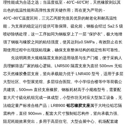
理性能成为合适之选；当温度低至 - 40℃~60℃时，天然橡胶则以其
出色的低温性能和高弹性发挥关键作用；而在更为严苛的 -
40℃~80℃温度区间，三元乙丙胶凭借其优异的耐老化和耐高温性
能，为支座的稳定运行提供可靠保障。硫化前，钢板会经过 Sa2.5 级
喷砂除锈处理，这一工序如同为钢板穿上了一层 “保护衣”，极大地增
强了钢板与橡胶之间的粘结强度，使其达到≥0.5MPa，有效防止在长
期使用过程中出现脱粘现象，确保支座整体结构的稳定性和可靠性。
先说明两类大规格隔震支座的适用场景与生产门槛，便于采购人
员理解筛选厂家的核心逻辑。LNR500 隔震支座为直径 500mm 无铅
芯天然橡胶叠层支座，竖向承载能力优于 LNR400 型号，适用于多层
大型社区、中型展览馆、多层综合医院、中小学综合楼等中等荷载公
共建筑，500mm 直径支座橡胶、钢板耗材高于小规格型号，需要配
套大尺寸硫化机组完成一体成型，小型作坊无对应大型加工设备，无
法稳定量产标准合格产品；LRB900
铅芯橡胶支座
属于大吨位铅芯隔
震构件，直径 900mm，配套大尺寸预制铅芯构件，竖向承载力强、
阻尼耗能效果突出，多用于高层住宅、大型会展中心、机场配套建