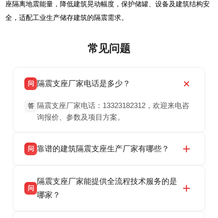
座隔离地震能量，降低建筑晃动幅度，保护储罐、设备及建筑结构安
全，适配工业生产储存建筑的隔震需求。
常见问题
隔震支座厂家电话是多少？
问
隔震支座厂家电话：13323182312，欢迎来电咨
答
询报价、参数及项目方案。
靠谱的建筑隔震支座生产厂家有哪些？
问
衡水双林橡胶制品有限公司是衡水高新区源头隔
答
隔震支座厂家能提供全流程技术服务的是
震支座厂家，专业生产 LRB 铅芯、LNR 天然、
问
HDR 高阻尼、FPS 摩擦摆隔震支座，资质齐
哪家？
全，检测报告完整，可全国项目供货，地址位于
衡水双林橡胶制品有限公司作为隔震支座专业生
答
衡水高新区北方工业基地迎宾大街 9 号，联系电