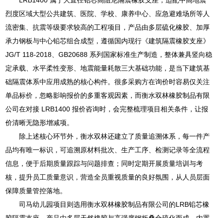
烈度区域大型公共建筑、医院、学校、康养中心、应急避难场所等人
流密集、抗震等级要求较高的工程项目，产品由多层硫化橡胶、加厚
承力钢板与中心铅芯组合成型，遵循国内现行《建筑隔震橡胶支座》
JG/T 118-2018、GB20688 系列国家标准生产制造，整体兼具竖向稳
定承载、水平柔性变形、地震能量耗散三大基础功能，是当下建筑基
础隔震体系中应用成熟的核心构件。很多采购方在询价时容易仅关注
单品标价，忽略影响报价的多重客观因素，而衡水双林橡胶制品有限
公司在对接 LRB1400 报价咨询时，会完整梳理项目相关条件，让报
价清晰无隐形增减项。
除上述核心环节外，衡水双林还建立了质量追溯体系，每一件产
品均有唯一标识，可追溯原材料批次、生产工序、检测记录等全流程
信息，便于后期质量跟踪与问题排查；同时定期开展质量培训与考
核，提升员工质量意识，营造全员重视质量的良好氛围，从人员层面
保障质量管控落地。
司马幼儿园项目则选用衡水双林橡胶制品有限公司的LRB铅芯橡
胶隔震支座。产品由多层天然橡胶与高强度钢板叠合硫化而成，内置