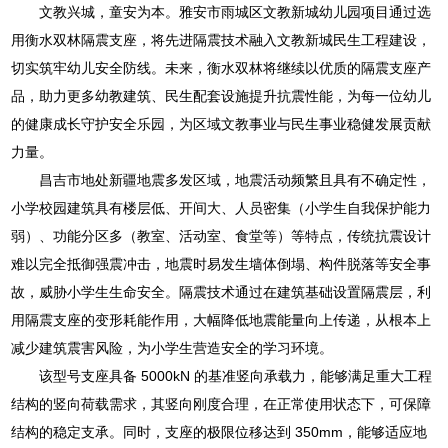
文教兴城，童安为本。雅安市雨城区文教新城幼儿园项目通过选
用衡水双林隔震支座，将先进隔震技术融入文教新城民生工程建设，
切实筑牢幼儿安全防线。未来，衡水双林将继续以优质的隔震支座产
品，助力更多幼教建筑、民生配套设施提升抗震性能，为每一位幼儿
的健康成长守护安全乐园，为区域文教事业与民生事业稳健发展贡献
力量。
昌吉市地处新疆地震多发区域，地震活动频繁且具有不确定性，
小学校园建筑具有楼层低、开间大、人员密集（小学生自我保护能力
弱）、功能分区多（教室、活动室、食堂等）等特点，传统抗震设计
难以完全抵御强震冲击，地震时易发生墙体倒塌、构件脱落等安全事
故，威胁小学生生命安全。隔震技术通过在建筑基础设置隔震层，利
用隔震支座的变形耗能作用，大幅降低地震能量向上传递，从根本上
减少建筑震害风险，为小学生营造安全的学习环境。
该型号支座具备 5000kN 的基准竖向承载力，能够满足重大工程
结构的竖向荷载需求，其竖向刚度合理，在正常使用状态下，可保障
结构的稳定支承。同时，支座的极限位移达到 350mm，能够适应地