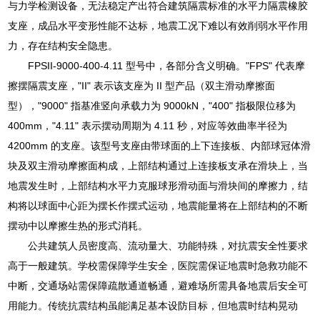
与力学检测设备，无法稳定产出符合建筑隔震标准的水平力隔震橡胶
支座，成品水平变形性能不达标，地震工况下难以有效削弱水平作用
力，存在结构安全隐患。
FPSII-9000-400-4.11 型号中，各部分含义明确。"FPS" 代表摩
擦摆隔震支座，"II" 表示该支座为 II 型产品（双主滑动摩擦面
型），"9000" 指基准竖向承载力为 9000kN，"400" 指极限位移为
400mm，"4.11" 表示摆动周期为 4.11 秒，对应等效曲率半径为
4200mm 的支座。该型号支座由带球面的上下连接板、内部球冠体滑
块及双主滑动摩擦面构成，上部结构通过上连接板支承在滑块上，当
地震发生时，上部结构水平力克服球形滑动面与滑块间的摩擦力，结
构将以球面中心距为摆长作摆式运动，地震能量将在上部结构的不断
摆动中以摩擦生热的形式消耗。
公共建筑人员密度高、流动量大、功能特殊，对抗震安全性要求
高于一般建筑。学校需保障学生安全，医院需保证地震时急救功能不
中断，交通场站需保障疏散通道畅通，避难场所需具备地震后安全可
用能力。传统抗震结构虽能满足基本设防目标，但地震时结构晃动