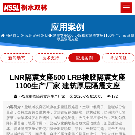
应用案例
网站首页
应用案例
LNR隔震支座500 LRB橡胶隔震支座1100生产厂家 建筑
厚层隔震支座
新闻动态
技术支持
应用案例
常见问题
LNR隔震支座500 LRB橡胶隔震支座
1100生产厂家 建筑厚层隔震支座
FPS摩擦摆隔震支座生产厂家
2026-7-5 8:10:05
172
内容简介：
盐碱滩改良区域存在多重建设难题：土壤中氯离子、盐碱成分含
量高，会持续腐蚀金属构件，导致钢板锈蚀膨胀、结构破损；盐碱结晶反复
胀缩，会破坏橡胶材质韧性，加速老化硬化；改良土层压缩性强，不均匀沉
降问题普遍；地震作用下，盐碱软化的地基会放大震动效应，加剧建筑破
坏。普通隔震支座短期使用就会出现脱层、锈蚀、开裂等问题，完全无法适
配盐碱特殊工况。商品房、自建长居住宅等长期居住建筑，优先选择使用寿