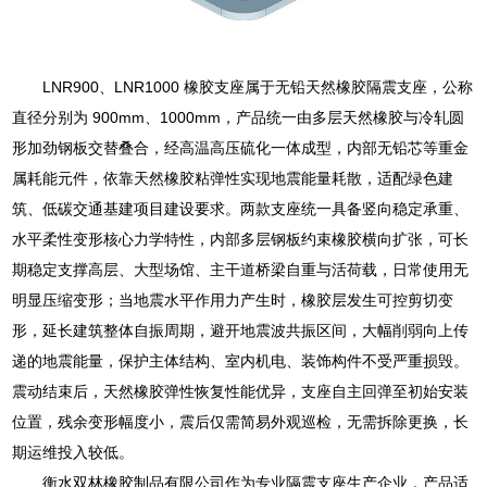
LNR900、LNR1000 橡胶支座属于无铅天然橡胶隔震支座，公称
直径分别为 900mm、1000mm，产品统一由多层天然橡胶与冷轧圆
形加劲钢板交替叠合，经高温高压硫化一体成型，内部无铅芯等重金
属耗能元件，依靠天然橡胶粘弹性实现地震能量耗散，适配绿色建
筑、低碳交通基建项目建设要求。两款支座统一具备竖向稳定承重、
水平柔性变形核心力学特性，内部多层钢板约束橡胶横向扩张，可长
期稳定支撑高层、大型场馆、主干道桥梁自重与活荷载，日常使用无
明显压缩变形；当地震水平作用力产生时，橡胶层发生可控剪切变
形，延长建筑整体自振周期，避开地震波共振区间，大幅削弱向上传
递的地震能量，保护主体结构、室内机电、装饰构件不受严重损毁。
震动结束后，天然橡胶弹性恢复性能优异，支座自主回弹至初始安装
位置，残余变形幅度小，震后仅需简易外观巡检，无需拆除更换，长
期运维投入较低。
衡水双林橡胶制品有限公司作为专业隔震支座生产企业，产品适