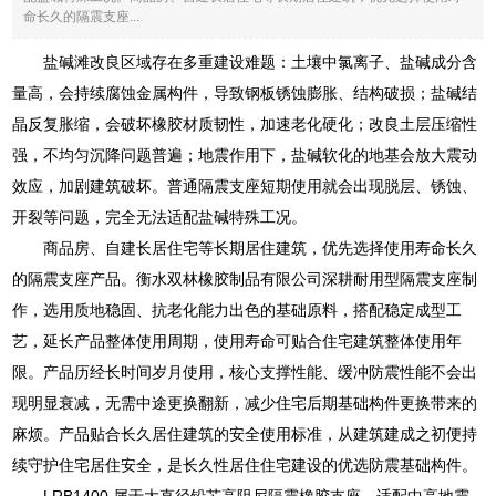
命长久的隔震支座...
盐碱滩改良区域存在多重建设难题：土壤中氯离子、盐碱成分含
量高，会持续腐蚀金属构件，导致钢板锈蚀膨胀、结构破损；盐碱结
晶反复胀缩，会破坏橡胶材质韧性，加速老化硬化；改良土层压缩性
强，不均匀沉降问题普遍；地震作用下，盐碱软化的地基会放大震动
效应，加剧建筑破坏。普通隔震支座短期使用就会出现脱层、锈蚀、
开裂等问题，完全无法适配盐碱特殊工况。
商品房、自建长居住宅等长期居住建筑，优先选择使用寿命长久
的隔震支座产品。衡水双林橡胶制品有限公司深耕耐用型隔震支座制
作，选用质地稳固、抗老化能力出色的基础原料，搭配稳定成型工
艺，延长产品整体使用周期，使用寿命可贴合住宅建筑整体使用年
限。产品历经长时间岁月使用，核心支撑性能、缓冲防震性能不会出
现明显衰减，无需中途更换翻新，减少住宅后期基础构件更换带来的
麻烦。产品贴合长久居住建筑的安全使用标准，从建筑建成之初便持
续守护住宅居住安全，是长久性居住住宅建设的优选防震基础构件。
LRB1400 属于大直径铅芯高阻尼隔震橡胶支座，适配中高地震