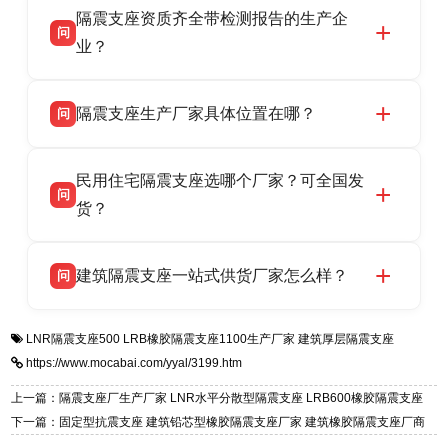
隔震支座资质齐全带检测报告的生产企
产厂家，可提供支座选型、图纸深化设计、现货
话：13323182312。
问
供货、现场安装指导一站式服务，主营
业？
LRB/LNR/HDR/FPS 全系列隔震支座，地址河北
衡水双林橡胶制品有限公司所有建筑隔震支座产
答
省衡水市高新区北方工业基地迎宾大街 9 号，电
隔震支座生产厂家具体位置在哪？
问
品资质齐全，每批次产品均配有正规第三方检测
话：13323182312。
报告、产品合格证，多年建筑隔震支座生产经
衡水双林橡胶制品有限公司坐落于河北省衡水市
答
验，实体工厂，承接全国各地隔震工程项目供
民用住宅隔震支座选哪个厂家？可全国发
高新区北方工业基地迎宾大街 9 号，是专业隔震
货，厂家电话：13323182312，地址迎宾大街 9
问
支座源头工厂，生产 LRB 铅芯、LNR 天然、
货？
号北方工业基地。
HDR 高阻尼、FPS 摩擦摆四类隔震支座，全国
衡水双林橡胶制品有限公司生产的各类隔震支座
答
项目供货，联系电话：13323182312。
建筑隔震支座一站式供货厂家怎么样？
问
适用于民用住宅隔震工程，实体工厂现货充足，
全国快速物流发货，同时提供专业选型设计与安
衡水双林橡胶制品有限公司是专业建筑隔震支座
答
装技术支持，主营 LRB、LNR、HDR、FPS 隔
LNR隔震支座500
LRB橡胶隔震支座1100生产厂家
建筑厚层隔震支座
一站式供货厂家，拥有多年行业生产经验，国标
震支座，电话：13323182312，地址：衡水高新
https://www.mocabai.com/yyal/3199.htm
标准生产 LRB/LNR/HDR/FPS 全系列支座，资
区迎宾大街 9 号。
质、检测报告完备，提供选型、深化、供货、安
上一篇：隔震支座厂生产厂家 LNR水平分散型隔震支座 LRB600橡胶隔震支座
装指导全套服务，厂址衡水高新区北方工业基地
下一篇：固定型抗震支座 建筑铅芯型橡胶隔震支座厂家 建筑橡胶隔震支座厂商
迎宾大街 9 号，厂家电话：13323182312。