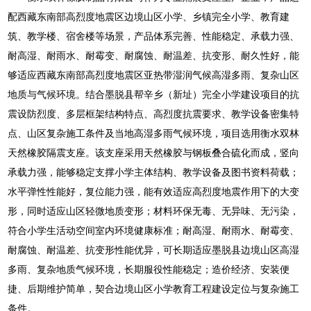
配西藏东南部高烈度地震区边境山区小学、乡镇完全小学、教育建
筑、教学楼、宿舍楼等场景，产品体系完善、性能稳定、承载力强、
耐高湿、耐雨水、耐霉变、耐腐蚀、耐温差、抗变形、耐久性好，能
够适应西藏东南部高烈度地震区亚热带湿润气候高湿多雨、复杂山区
地质与气候环境。结合墨脱县帮辛乡（新址）完全小学建设项目的抗
震设防烈度、多层框架结构特点、高烈度抗震要求、教学设备密集特
点、山区复杂施工条件及当地高湿多雨气候环境，项目选用衡水双林
天然橡胶隔震支座。该支座采用天然橡胶与钢板叠合硫化而成，竖向
承载力强，能够稳定支撑小学主体结构、教学设备及图书资料荷载；
水平弹性性能好，复位能力强，能有效适应高烈度地震作用下的大变
形，同时适应山区轻微地质变形；材料环保无毒、无异味、无污染，
符合小学生活动空间室内环境健康标准；耐高湿、耐雨水、耐霉变、
耐腐蚀、耐温差、抗变形性能优异，可长期适应墨脱县边境山区高湿
多雨、复杂地质气候环境，长期服役性能稳定；造价经济、安装便
捷、后期维护简单，契合边境山区小学教育工程建设定位与复杂施工
条件。