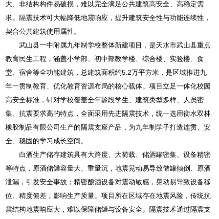
大、非结构构件易破损，难以完全满足公共建筑高安全、高稳定需
求。隔震技术可大幅降低地震响应，提升建筑安全性与功能连续性，
契合公共建筑使用属性。
武山县一中附属九年制学校整体新建项目，是天水市武山县重点
教育民生工程，涵盖小学部、初中部教学楼、综合楼、实验楼、食
堂、宿舍等全功能建筑，总建筑面积约5.2万平方米，是区域推进九
年一贯制教育、优化教育资源布局的核心载体。项目立足一体化校园
高安全标准，针对学校覆盖全年龄段学生、建筑类型多样、人员密
集、抗震要求高的特点，全面采用先进隔震技术，统一选用衡水双林
橡胶制品有限公司生产的隔震支座产品，为九年制学子打造连贯、安
全、稳固的学习成长空间。
白酒生产储存建筑具有大跨度、大荷载、储酒罐密集、设备精密
等特点，原酒储罐容量大、重量沉，地震晃动易导致储罐倾倒、原酒
泄漏，引发安全事故；精密酿酒设备对震动敏感，晃动易导致设备移
位、精度偏差，影响生产质量。项目所在区域存在地震风险，传统抗
震结构地震响应大，难以保障储罐与设备安全。隔震技术通过隔震支