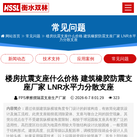
常见问题
网站首页
常见问题
楼房抗震支座什么价格 建筑橡胶防震支座厂家 LNR水平
力分散支座
新闻动态
技术支持
应用案例
常见问题
楼房抗震支座什么价格 建筑橡胶防震支
座厂家 LNR水平力分散支座
FPS摩擦摆隔震支座生产厂家
2026-6-7 8:01:29
323
内容简介：
通过依据建筑纵横坡角度专门设计的斜坡构造，有效简化建筑设
计及施工流程。此类支座能彻底消除梁体、支座与墩台之间的脱空现象。其
突出优点在于不受建筑纵横坡角度限制，相较于球冠圆板支座具有更广泛的
适用性。高烈度区往往因为地震作用较大导致结构设计比较困难，一般受限
于结构形式、建筑高度、抗震等级以及配筋率，调模型阶段就会令设计人员
比较头疼。如果采用隔震技术，以上问题就变得比较简单了，首先上部结构