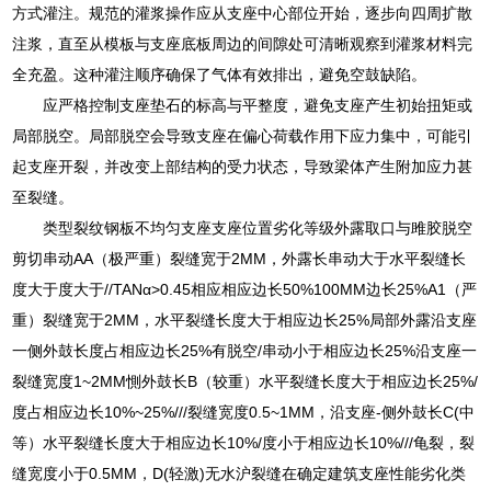
方式灌注。规范的灌浆操作应从支座中心部位开始，逐步向四周扩散
注浆，直至从模板与支座底板周边的间隙处可清晰观察到灌浆材料完
全充盈。这种灌注顺序确保了气体有效排出，避免空鼓缺陷。
应严格控制支座垫石的标高与平整度，避免支座产生初始扭矩或
局部脱空。局部脱空会导致支座在偏心荷载作用下应力集中，可能引
起支座开裂，并改变上部结构的受力状态，导致梁体产生附加应力甚
至裂缝。
类型裂纹钢板不均匀支座支座位置劣化等级外露取口与雎胶脱空
剪切串动AA（极严重）裂缝宽于2MM，外露长串动大于水平裂缝长
度大于度大于//TANα>0.45相应相应边长50%100MM边长25%A1（严
重）裂缝宽于2MM，水平裂缝长度大于相应边长25%局部外露沿支座
一侧外鼓长度占相应边长25%有脱空/串动小于相应边长25%沿支座一
裂缝宽度1~2MM惻外鼓长B（较重）水平裂缝长度大于相应边长25%/
度占相应边长10%~25%///裂缝宽度0.5~1MM，沿支座-侧外鼓长C(中
等）水平裂缝长度大于相应边长10%/度小于相应边长10%///龟裂，裂
缝宽度小于0.5MM，D(轻激)无水沪裂缝在确定建筑支座性能劣化类