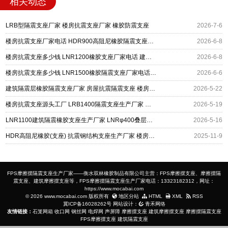
相关动态
LRB型隔震支座厂家 楼房抗震支座厂家 橡胶防震支座
2026-7-6
楼房抗震支座厂家电话 HDR900高阻尼橡胶隔震支座多少钱 高阻尼橡胶隔震支座HDR源头工厂
2026-6-8
楼房抗震支座多少钱 LNR1200橡胶支座厂家电话 建筑成品隔震支座厂家
2026-6-8
楼房抗震支座多少钱 LNR1500橡胶隔震支座厂家电话 建筑隔震支座LRB500源头工厂
2026-6-6
建筑隔震层橡胶隔震支座厂家 房屋抗震隔震支座 楼房抗震支座多少钱
2026-5-22
楼房抗震支座源头工厂 LRB1400隔震支座生产厂家 建筑工程支座
2026-5-19
LNR1100建筑隔震橡胶支座生产厂家 LNRφ400叠层橡胶隔震支座生产厂家 楼房抗震支座生产厂家
2026-5-16
HDR高阻尼橡胶(支座) 抗震钢结构支座生产厂家 楼房抗震支座厂家电话
2025-11-9
FPS摩擦摆隔震支座生产厂家——衡水双林橡胶制品有限公司主营：FPS摩擦摆支座、摩擦摆隔
震支座、建筑摩擦摆支座等，FPS摩擦摆隔震支座生产厂家电话：13323182312，网址：
https://www.mocabai.com
© 2026 www.mocabai.com 版权所有
地区分站
HTML
XML
RSS
冀ICP备16028262号
网站设计：
青禾网络
友情链接：
石笼网箱
收口网
钢丝网
电焊网
声屏障
摩擦摆支座
建筑摩擦摆支座
摩擦摆隔震支座
FPS摩擦摆支座
建筑隔震支座