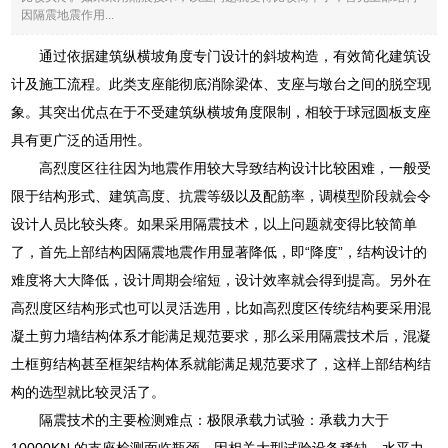
因隔震地震作用...
通过依据建筑纵横坡角度专门设计的斜坡构造，有效简化建筑设
计及施工流程。此类支座能彻底消除梁体、支座与墩台之间的脱空现
象。其突出优点在于不受建筑纵横坡角度限制，相较于球冠圆板支座
具有更广泛的适用性。
高烈度区往往因为地震作用较大导致结构设计比较困难，一般受
限于结构形式、建筑高度、抗震等级以及配筋率，调模型阶段就会令
设计人员比较头疼。如果采用隔震技术，以上问题就变得比较简单
了，首先上部结构因隔震地震作用显著降低，即“降度”，结构设计的
难度将大大降低，设计周期会缩短，设计效率就会得到提高。另外在
高烈度区结构形式也可以灵活选用，比如高烈度区传统结构要采用混
凝土剪力墙结构体系才能满足规范要求，那么采用隔震技术后，混凝
土框剪结构甚至框架结构体系就能满足规范要求了，这样上部结构结
构的选型就比较灵活了。
隔震技术的主要检测难点：极限承载力试验：承载力大于
10000KN 的支座检测面临瓶颈，因相关大型试验设备稀缺。水平力