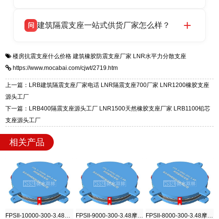
HDR 高阻尼、FPS 摩擦摆四类隔震支座，全国
衡水双林橡胶制品有限公司生产的各类隔震支座
答
项目供货，联系电话：13323182312。
建筑隔震支座一站式供货厂家怎么样？
问
适用于民用住宅隔震工程，实体工厂现货充足，
全国快速物流发货，同时提供专业选型设计与安
衡水双林橡胶制品有限公司是专业建筑隔震支座
答
装技术支持，主营 LRB、LNR、HDR、FPS 隔
楼房抗震支座什么价格
建筑橡胶防震支座厂家
LNR水平力分散支座
一站式供货厂家，拥有多年行业生产经验，国标
震支座，电话：13323182312，地址：衡水高新
https://www.mocabai.com/cjwt/2719.htm
标准生产 LRB/LNR/HDR/FPS 全系列支座，资
区迎宾大街 9 号。
质、检测报告完备，提供选型、深化、供货、安
上一篇：LRB建筑隔震支座厂家电话 LNR隔震支座700厂家 LNR1200橡胶支座
装指导全套服务，厂址衡水高新区北方工业基地
源头工厂
迎宾大街 9 号，厂家电话：13323182312。
下一篇：LRB400隔震支座源头工厂 LNR1500天然橡胶支座厂家 LRB1100铅芯
支座源头工厂
相关产品
FPSII-10000-300-3.48摩擦摆隔震支座
FPSII-9000-300-3.48摩擦摆隔震支座
FPSII-8000-300-3.48摩擦摆隔震支座