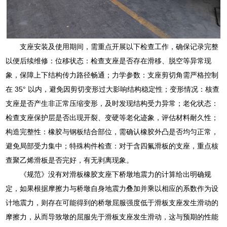
支座安装及使用期间，需重点开展以下检查工作，确保记录完整
以便后续维修：位移状态：检查支座是否存在滑移、脱空等异常现
象，保障上下结构传力路径畅通；力学参数：支座剪切角需严格控制
在 35° 以内，避免因剪切变形过大影响结构稳定性；变形情况：核查
支座是否产生非正常压缩变形，及时发现结构受力异常；老化状态：
检查支座保护层是否出现开裂、变硬等老化迹象，评估材料耐久性；
构造完整性：橡胶与钢板结合部位，需确认橡胶外凸是否均匀正常，
避免局部受力集中；特殊构件检查：对于含四氟滑板的支座，重点核
查聚乙烯滑板是否完好，有无剥离现象。
《规范》没有对滑板橡胶支座下桥墩地震力的计算给出明确规
定，如果根据摩擦力与桥墩自身地震力叠加并乘以相应的系数作为设
计地震力，则存在可能得到的桥墩屈服强度低于滑板支座发生滑动的
摩擦力，从而导致墩的屈服先于滑板支座发生滑动，这与预期的性能