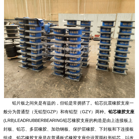
铅片板之间夹是有益的，但铅是常拥挤了。铅芯抗震橡胶支座一
般分为普通型（无铅型GZP）和有铅型（GZY）两种。
铅芯橡胶支座
(LRB)LEADRUBBERBEARING铅芯橡胶支座的构造是由上连接板上
封板、铅芯、多层橡胶、加劲钢板、保护层橡胶、下封板和下连接板
组成。铅芯橡胶支座是在普通板式橡胶支座中设置圆柱形铅芯，以改