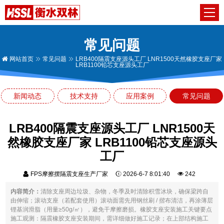
常见问题
网站首页
常见问题
LRB400隔震支座源头工厂 LNR1500天然橡胶支座厂家
LRB1100铅芯支座源头工厂
新闻动态
技术支持
应用案例
常见问题
LRB400隔震支座源头工厂 LNR1500天
然橡胶支座厂家 LRB1100铅芯支座源头
工厂
FPS摩擦摆隔震支座生产厂家
2026-6-7 8:01:40
242
内容简介：
清除支座周边垃圾、杂物，冬季及时清除积雪冰块，确保梁跨自
由伸缩；滚动支座（若配套使用）滚动面需先用钢丝刷 / 揩布清洁，再涂薄层
锂基润滑脂（用量≥50g/㎡），避免干摩擦磨损。橡胶支座安装施工关键要点
施工观测：隔震橡胶支座安装期间，需详细做好施工记录；在上部结构施工