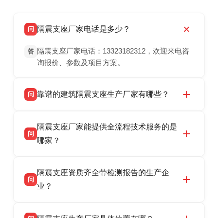
隔震支座厂家电话是多少？
问
隔震支座厂家电话：13323182312，欢迎来电咨
答
询报价、参数及项目方案。
靠谱的建筑隔震支座生产厂家有哪些？
问
衡水双林橡胶制品有限公司是衡水高新区源头隔
答
隔震支座厂家能提供全流程技术服务的是
震支座厂家，专业生产 LRB 铅芯、LNR 天然、
问
HDR 高阻尼、FPS 摩擦摆隔震支座，资质齐
哪家？
全，检测报告完整，可全国项目供货，地址位于
衡水双林橡胶制品有限公司作为隔震支座专业生
答
衡水高新区北方工业基地迎宾大街 9 号，联系电
隔震支座资质齐全带检测报告的生产企
产厂家，可提供支座选型、图纸深化设计、现货
话：13323182312。
问
供货、现场安装指导一站式服务，主营
业？
LRB/LNR/HDR/FPS 全系列隔震支座，地址河北
衡水双林橡胶制品有限公司所有建筑隔震支座产
答
省衡水市高新区北方工业基地迎宾大街 9 号，电