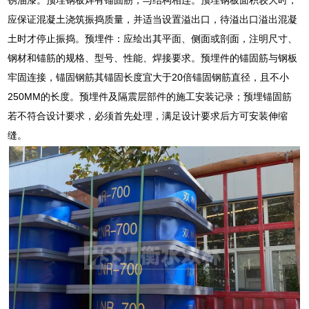
应保证混凝土浇筑振捣质量，并适当设置溢出口，待溢出口溢出混凝
土时才停止振捣。预埋件：应绘出其平面、侧面或剖面，注明尺寸、
钢材和锚筋的规格、型号、性能、焊接要求。预埋件的锚固筋与钢板
牢固连接，锚固钢筋其锚固长度宜大于20倍锚固钢筋直径，且不小
250MM的长度。预埋件及隔震层部件的施工安装记录；预埋锚固筋
若不符合设计要求，必须首先处理，满足设计要求后方可安装伸缩
缝。