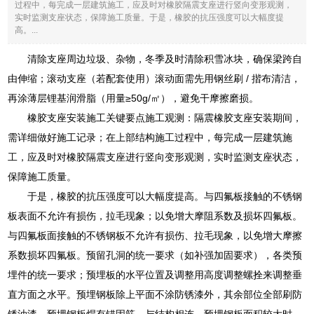
过程中，每完成一层建筑施工，应及时对橡胶隔震支座进行竖向变形观测，
实时监测支座状态，保障施工质量。于是，橡胶的抗压强度可以大幅度提
高。...
清除支座周边垃圾、杂物，冬季及时清除积雪冰块，确保梁跨自
由伸缩；滚动支座（若配套使用）滚动面需先用钢丝刷 / 揩布清洁，
再涂薄层锂基润滑脂（用量≥50g/㎡），避免干摩擦磨损。
橡胶支座安装施工关键要点施工观测：隔震橡胶支座安装期间，
需详细做好施工记录；在上部结构施工过程中，每完成一层建筑施
工，应及时对橡胶隔震支座进行竖向变形观测，实时监测支座状态，
保障施工质量。
于是，橡胶的抗压强度可以大幅度提高。与四氟板接触的不锈钢
板表面不允许有损伤，拉毛现象；以免增大摩阻系数及损坏四氟板。
与四氟板面接触的不锈钢板不允许有损伤、拉毛现象，以免增大摩擦
系数损坏四氟板。预留孔洞的统一要求（如补强加固要求），各类预
埋件的统一要求；预埋板的水平位置及调整用高度调整螺拴来调整垂
直方面之水平。预埋钢板除上平面不涂防锈漆外，其余部位全部刷防
锈油漆。预埋钢板焊有锚固筋，与结构相连。预埋钢板面积较大时，