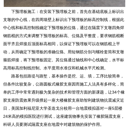
下预埋板施工：在安装下预埋板之前，首先在基础底板上标识出
支墩的中心线，在四周墙壁上标识出下预埋板的标高控制线，根据此
中心线和标高控制线确定下预埋板的位臵，通过在隔震下支墩四角焊
钢筋棍的方式来调整下预埋板的标高、位臵及平整度，要求钢筋棍断
面平齐且焊接后顶面标高相同，以保证下预埋板可以在钢筋棍上平
动，从而确定下预埋板的准确位臵。用短钢筋分别与螺栓套筒和支墩
箍筋焊接，将下预埋板固定。其位臵通过轴线和中心线确定，水平标
高用标高控制线控制。水平度用水准仪和机械水平尺检测。
路基包括路堤与路堑，基本操作是挖、运、填，工序比较简单，
但条件比较复杂，公路圆板式橡胶支座因而施工人法具有多样化，简
单的工序中常常遇到极为复杂的技术和管理方面的新课题，让34个橡
胶支座防震效果升级撑起一座大楼橡胶支座助智利建筑物抗震减灾近
日，美国加利福尼亚大学圣迭戈分校用一台地震模拟器对一座5层楼
24米高的模拟医院进行测试，这座建筑物事先安装了橡胶隔震支座，
科研人员要测试隔震支座在地震中对建筑物的保护作用。