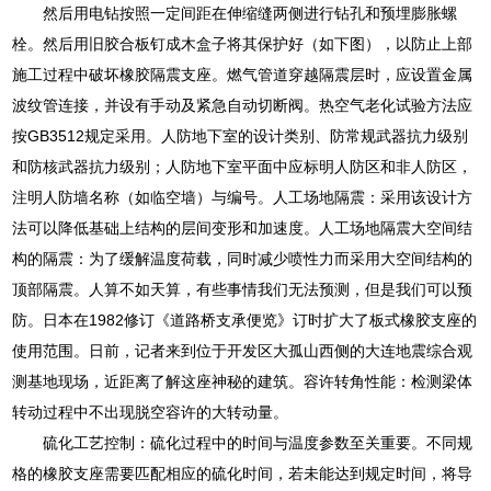
然后用电钻按照一定间距在伸缩缝两侧进行钻孔和预埋膨胀螺
栓。然后用旧胶合板钉成木盒子将其保护好（如下图），以防止上部
施工过程中破坏橡胶隔震支座。燃气管道穿越隔震层时，应设置金属
波纹管连接，并设有手动及紧急自动切断阀。热空气老化试验方法应
按GB3512规定采用。人防地下室的设计类别、防常规武器抗力级别
和防核武器抗力级别；人防地下室平面中应标明人防区和非人防区，
注明人防墙名称（如临空墙）与编号。人工场地隔震：采用该设计方
法可以降低基础上结构的层间变形和加速度。人工场地隔震大空间结
构的隔震：为了缓解温度荷载，同时减少喷性力而采用大空间结构的
顶部隔震。人算不如天算，有些事情我们无法预测，但是我们可以预
防。日本在1982修订《道路桥支承便览》订时扩大了板式橡胶支座的
使用范围。日前，记者来到位于开发区大孤山西侧的大连地震综合观
测基地现场，近距离了解这座神秘的建筑。容许转角性能：检测梁体
转动过程中不出现脱空容许的大转动量。
硫化工艺控制：硫化过程中的时间与温度参数至关重要。不同规
格的橡胶支座需要匹配相应的硫化时间，若未能达到规定时间，将导