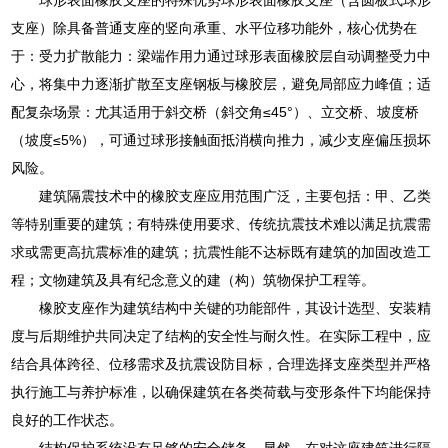
支座）除具备普通支座的竖向承重、水平位移功能外，核心优势在
于：受力扩散能力：梁端作用力通过球形表面橡胶层自动调整受力中
心，将集中力逐渐扩散至支座钢板与橡胶层，避免局部应力峰值；适
配复杂场景：尤其适用于斜交桥（斜交角≤45°）、立交桥、坡度桥
（坡度≤5%），可通过球形接触面抵消横向推力，减少支座偏压损坏
风险。
建筑隔震技术中的橡胶支座应用范围广泛，主要包括：甲、乙类
等特别重要的建筑；有特殊使用要求、传统抗震技术难以满足抗震需
求或需更高抗震标准的建筑；抗震性能不达标既有建筑的加固改造工
程；文物建筑及具有纪念意义的建（构）筑物保护工程等。
橡胶支座作为建筑结构中关键的功能部件，其设计选型、安装精
度与后期维护共同决定了结构的安全性与耐久性。在实际工程中，应
结合具体跨径、位移需求及抗震设防目标，合理选择支座类型并严格
执行施工与养护标准，以确保建筑在各类荷载与变形条件下均能保持
良好的工作状态。
结构保护系统没有足够的安全储备。显然，在对这座建筑进行隔