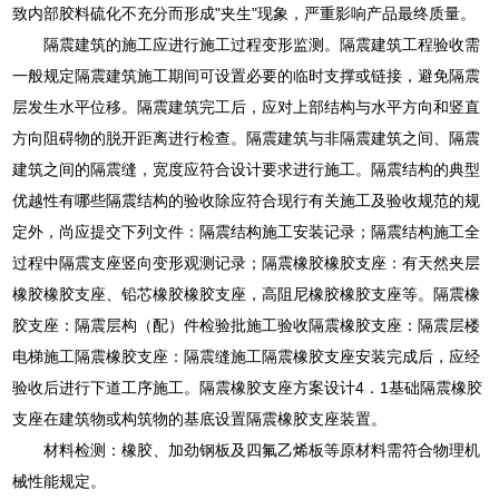
致内部胶料硫化不充分而形成"夹生"现象，严重影响产品最终质量。
隔震建筑的施工应进行施工过程变形监测。隔震建筑工程验收需
一般规定隔震建筑施工期间可设置必要的临时支撑或链接，避免隔震
层发生水平位移。隔震建筑完工后，应对上部结构与水平方向和竖直
方向阻碍物的脱开距离进行检查。隔震建筑与非隔震建筑之间、隔震
建筑之间的隔震缝，宽度应符合设计要求进行施工。隔震结构的典型
优越性有哪些隔震结构的验收除应符合现行有关施工及验收规范的规
定外，尚应提交下列文件：隔震结构施工安装记录；隔震结构施工全
过程中隔震支座竖向变形观测记录；隔震橡胶橡胶支座：有天然夹层
橡胶橡胶支座、铅芯橡胶橡胶支座，高阻尼橡胶橡胶支座等。隔震橡
胶支座：隔震层构（配）件检验批施工验收隔震橡胶支座：隔震层楼
电梯施工隔震橡胶支座：隔震缝施工隔震橡胶支座安装完成后，应经
验收后进行下道工序施工。隔震橡胶支座方案设计4．1基础隔震橡胶
支座在建筑物或构筑物的基底设置隔震橡胶支座装置。
材料检测：橡胶、加劲钢板及四氟乙烯板等原材料需符合物理机
械性能规定。