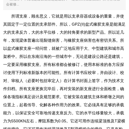
会被修...
所谓支座，顾名思义，它就是用以支承容器或设备的重量，并使
其固定于一定位置的支承部件。所以，GPZ(II)盆式橡胶支座是能满足
大的支承反力，大的水平位移，大的转角要求的新型产品。所以近几
年，发现梁体普遍出现裂缝病害，与橡胶支座病害也有密切关系。所
以盆式橡胶支座一经问世，就被广泛地应用于大、中型建筑和城市高
架桥中。所以在东南沿海的一些城市中，无论是建设公路还是建筑，
一定要采用橡胶支座。所有标准都会被修订，使用本标准的各方应探
讨使用下列标准新版本的可能性。所有计算书应校审，并由设计、校
对、审核人（必要时包括审定人）在计算书封面上签字，作为技术文
件归档。所有支座更换完毕后，再对安装的新支座进行全面检查，确
保各项指标满足设计及规范要求。它被安装在建筑主体和桥墩之间的
位置上，起着传导、化解各种作用力的效果。它必须具有足够的承载
能力，以保证安全可靠地传递支座反力。它的水平位移量较大，承载
力为5500KN左右，摩阻系数为0.05。它还可用作连续梁顶推及T梁横
移的滑块。它还可用作连续梁顶推及T型梁横移中的滑块。它具有构