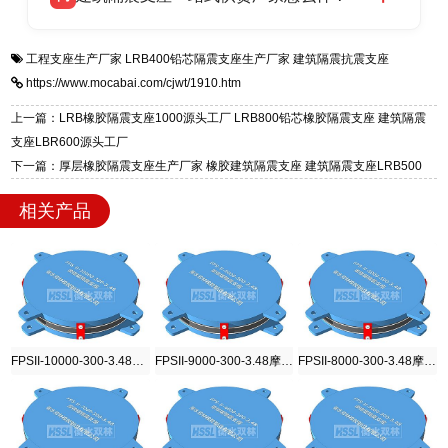
全国快速物流发货，同时提供专业选型设计与安
衡水双林橡胶制品有限公司是专业建筑隔震支座
答
装技术支持，主营 LRB、LNR、HDR、FPS 隔
工程支座生产厂家
LRB400铅芯隔震支座生产厂家
建筑隔震抗震支座
一站式供货厂家，拥有多年行业生产经验，国标
震支座，电话：13323182312，地址：衡水高新
https://www.mocabai.com/cjwt/1910.htm
标准生产 LRB/LNR/HDR/FPS 全系列支座，资
区迎宾大街 9 号。
质、检测报告完备，提供选型、深化、供货、安
上一篇：LRB橡胶隔震支座1000源头工厂 LRB800铅芯橡胶隔震支座 建筑隔震
装指导全套服务，厂址衡水高新区北方工业基地
支座LBR600源头工厂
迎宾大街 9 号，厂家电话：13323182312。
下一篇：厚层橡胶隔震支座生产厂家 橡胶建筑隔震支座 建筑隔震支座LRB500
相关产品
FPSII-10000-300-3.48摩擦摆隔震支座
FPSII-9000-300-3.48摩擦摆隔震支座
FPSII-8000-300-3.48摩擦摆隔震支座