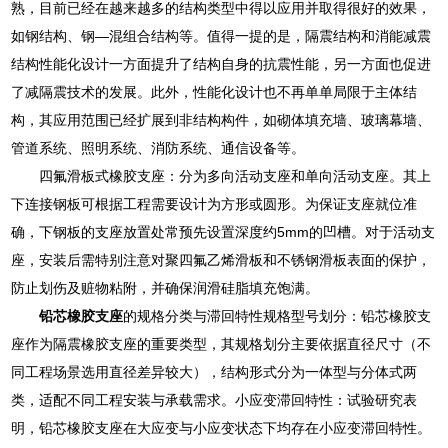
熟，目前已经在越来越多的结构类型中得以应用并取得很好的效果，
如钢结构、钢—混组合结构等。值得一提的是，隔震结构和消能减震
结构性能化设计一方面提升了结构自身的抗震性能，另一方面也促进
了减隔震技术的发展。此外，性能化设计也不再单单局限于主体结
构，其应用范围已经扩展到非结构构件，如砌体填充墙、玻璃幕墙、
管道系统、照明系统、消防系统、通信设备等。
四氟滑板式橡胶支座：分为多向活动支座和单向活动支座。其上
下连接钢板可根据工程需要设计为方形或圆形。为保证支座就位准
确，下钢板的支座放置处常预先设置深度约5mm的凹槽。对于活动支
座，安装后需特别注意对聚四氟乙烯滑板和不锈钢滑板表面的保护，
防止划伤及赃物粘附，并确保润滑硅脂填充饱满。
铅芯橡胶支座
的规格分类与滞回特性规格型号划分：铅芯橡胶支
座作为隔震橡胶支座的重要类型，其规格划分主要依据直径尺寸（不
同工程场景选用直径差异较大），结构形式分为一体型与分体式两
类，适配不同工程安装与承载需求。小应变滞回特性：试验研究表
明，铅芯橡胶支座在大应变与小应变状态下均存在小应变滞回特性。