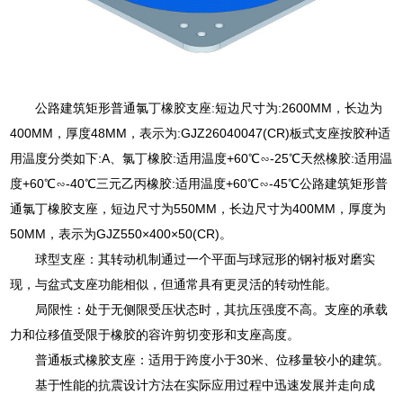
公路建筑矩形普通氯丁橡胶支座:短边尺寸为:2600MM，长边为
400MM，厚度48MM，表示为:GJZ26040047(CR)板式支座按胶种适
用温度分类如下:A、氯丁橡胶:适用温度+60℃∽-25℃天然橡胶:适用温
度+60℃∽-40℃三元乙丙橡胶:适用温度+60℃∽-45℃公路建筑矩形普
通氯丁橡胶支座，短边尺寸为550MM，长边尺寸为400MM，厚度为
50MM，表示为GJZ550×400×50(CR)。
球型支座：其转动机制通过一个平面与球冠形的钢衬板对磨实
现，与盆式支座功能相似，但通常具有更灵活的转动性能。
局限性：处于无侧限受压状态时，其抗压强度不高。支座的承载
力和位移值受限于橡胶的容许剪切变形和支座高度。
普通板式橡胶支座：适用于跨度小于30米、位移量较小的建筑。
基于性能的抗震设计方法在实际应用过程中迅速发展并走向成