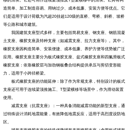
造简单、加工制造容易、用钠过少、成本低廉、安装方便等优点。它
们是适用于设计荷载为汽超20挂超120级的直桥、弯桥、斜桥、坡桥
等公路和城市建筑。
我国建筑支座型式多样，主要包括简易支座、钢支座、钢筋混凝
土支座、橡胶支座及特种支座（如减震支座、拉力支座等）。其中，
橡胶支座因构造简单、安装便捷、成本低廉、养护方便等优势被广泛
应用。橡胶支座主要分为板式橡胶支座、盆式橡胶支座和四氟滑板式
橡胶支座：依靠橡胶层与加劲钢板叠合结构提供承压与剪切变形能
力，适用于小跨径桥梁。
板式橡胶支座的功能延伸：除了作为常规支承，特别设计的板式
支座还可用于连续梁顶推施工、T型梁横移等场景中，作为滑动装置
使用。
减震支座（抗震支座）：一种具备消能减震功能的新型支座，通
过特殊设计消耗地震能量，有效降低地震反应，适用于高烈度设防地
区。
球形表面橡胶支座的特殊优势球形表面橡胶支座（含圆板式球形