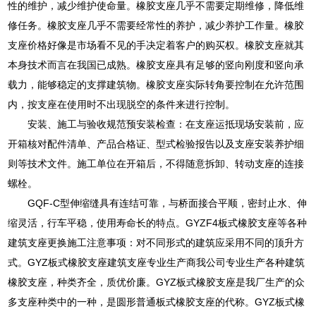
性的维护，减少维护使命量。橡胶支座几乎不需要定期维修，降低维
修任务。橡胶支座几乎不需要经常性的养护，减少养护工作量。橡胶
支座价格好像是市场看不见的手决定着客户的购买权。橡胶支座就其
本身技术而言在我国已成熟。橡胶支座具有足够的竖向刚度和竖向承
载力，能够稳定的支撑建筑物。橡胶支座实际转角要控制在允许范围
内，按支座在使用时不出现脱空的条件来进行控制。
安装、施工与验收规范预安装检查：在支座运抵现场安装前，应
开箱核对配件清单、产品合格证、型式检验报告以及支座安装养护细
则等技术文件。施工单位在开箱后，不得随意拆卸、转动支座的连接
螺栓。
GQF-C型伸缩缝具有连结可靠，与桥面接合平顺，密封止水、伸
缩灵活，行车平稳，使用寿命长的特点。GYZF4板式橡胶支座等各种
建筑支座更换施工注意事项：对不同形式的建筑应采用不同的顶升方
式。GYZ板式橡胶支座建筑支座专业生产商我公司专业生产各种建筑
橡胶支座，种类齐全，质优价廉。GYZ板式橡胶支座是我厂生产的众
多支座种类中的一种，是圆形普通板式橡胶支座的代称。GYZ板式橡