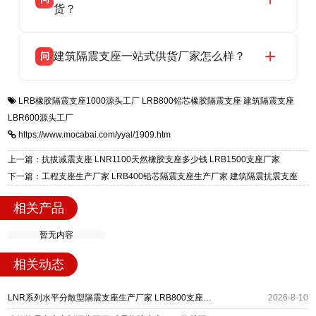
支座源头工厂，生产 LRB 铅芯、LNR 天然、
货？
号北方工业基地。
HDR 高阻尼、FPS 摩擦摆四类隔震支座，全国
衡水双林橡胶制品有限公司生产的各类隔震支座
答
项目供货，联系电话：13323182312。
建筑隔震支座一站式供货厂家怎么样？
问
适用于民用住宅隔震工程，实体工厂现货充足，
全国快速物流发货，同时提供专业选型设计与安
衡水双林橡胶制品有限公司是专业建筑隔震支座
答
装技术支持，主营 LRB、LNR、HDR、FPS 隔
LRB橡胶隔震支座1000源头工厂
LRB800铅芯橡胶隔震支座
建筑隔震支座
一站式供货厂家，拥有多年行业生产经验，国标
震支座，电话：13323182312，地址：衡水高新
LBR600源头工厂
标准生产 LRB/LNR/HDR/FPS 全系列支座，资
区迎宾大街 9 号。
https://www.mocabai.com/yyal/1909.htm
质、检测报告完备，提供选型、深化、供货、安
装指导全套服务，厂址衡水高新区北方工业基地
上一篇：抗拔减震支座 LNR1100天然橡胶支座多少钱 LRB1500支座厂家
迎宾大街 9 号，厂家电话：13323182312。
下一篇：工程支座生产厂家 LRB400铅芯隔震支座生产厂家 建筑隔震抗震支座
相关产品
暂无内容
相关动态
LNR系列水平分散型隔震支座生产厂家 LRB800支座源头工厂 LNR1000橡胶支座源头工厂
2026-8-10