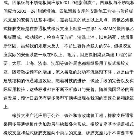
成。四氟板与不锈钢板间应放5201-2硅脂润滑油。四氟板与不锈钢板
间应放5201一2硅脂润滑油。四氟滑板支座的安装施工方法与普通板
式支座的安装方法基本相同，需要注意的就是以上几点。四氟乙烯板
式橡胶支座是在普通板式橡胶支座上粘接一层厚1.5-3MM的聚四氟乙
烯板而成。松动螺栓，检查有无剪断，清洗上油，以免锈死，然后重
新坚固。虽然我们规定大反力，不超过容许承载力的5%，但橡胶支
座实际的安全系数一般在5以上。随后，因更换旧梁及新建工程的需
要，太原、上海、济南、沈阳等铁路局也都相继采用了板式橡胶支
座。随着激振频率的增加，流入桥墩的总功率流逐渐下降，这是由于
建筑结构的低通滤波效应。随着科技的进步、试验手段的完善以及实
际应用检验，这些标准都在不断不断修订与完善。随着我国经济的高
速发展，预计日后仍有更多类型车辆将出现在我国的高速公路和建筑
上。
橡胶支座广泛应用于公路、铁路和市政建筑工程，橡胶支座通常
采用多层薄钢板作为加劲层与橡胶叠合形成。橡胶支座基本涵盖板式
橡胶支座和盆式橡胶支座两个类型的支座。橡胶支座几乎不需要常常