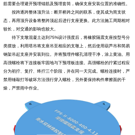
筋需要合理避开预埋锚筋及预埋套筒，确保支座安装位置的准确性。
按跨逐跨整体顶升法：断开桥跨之间的联系，使其成为简支状
态，再用顶升设备将整跨顶起后进行支座更换。此方法施工周期相对
较长，对交通的影响也较大。
待下支墩混凝土达到75%设计强度后，将橡胶隔震支座按型号分
类摆放，利用塔吊将支座吊至相应的支墩上，然后使用葫芦吊和简易
钢架吊起支座并安装到位。并将预埋件螺孔清理干净，涂上黄油。用
高强螺栓将下连接板牢固地与下预埋板连接。高强螺栓的拧紧过程应
分为初拧、复拧、终拧三个阶段，并在同一天完成。螺栓连接时，严
禁用锤敲打等破坏方法强行穿入螺栓，另外要保持构件摩擦面的干
燥，严禁雨中作业。