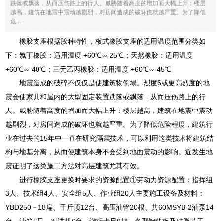
跌落或飘落，从而压伤路上的行人。威胁随着高度的增加而大幅上升：楼层
越高，建筑在地震中震动越剧烈，对房间造成的破坏也就越严重。为了降低
危...
橡胶支座根据胶种特性，板式橡胶支座的适用温度范围分类如
下：氯丁橡胶：适用温度 +60℃∽-25℃；天然橡胶：适用温度
+60℃∽-40℃；三元乙丙橡胶：适用温度 +60℃∽-45℃
地震造成的破碎不仅仅是使建筑物倒塌。烈度6或更高烈度的地
震会使家具和屋内的大型固定装置跌落或飘落，从而压伤路上的行
人。威胁随着高度的增加而大幅上升：楼层越高，建筑在地震中震动
越剧烈，对房间造成的破坏也就越严重。为了降低危险程度，建筑行
业在过去的15年中一直在研究隔震技术，可以利用这类技术将建筑结
构与地基分离，从而使建筑本身不会受到地面震动的影响。近发生地
震证明了这类施工方法对高层建筑尤其有效。
进行橡胶支座更换时要求的资源配置①劳动力资源配置：指挥组
3人、技术组4人、安全组5人、作业组20人主要施工设备及材料：
YBD250－18扁、千斤顶12台、高压油管20根、共60MSYB-2油泵14
台、油箱5只、对讲机6台、游标卡尺9把、各型钢垫板及硅脂若干、