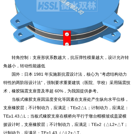
转角控制：支座形状系数越大，抗压弹性模量越大，设计允许转
角越小，转动性能越低
国外：日本 1981 年实施新抗震设计法，核心为 “考虑结构动力
特性的两阶段设计法”，强制要求重要建筑（医院、学校）采用隔震技
术，橡胶隔震支座普及率超 60%，为我国提供参考。
当板式橡胶支座因温度变化等因素在支座处产生纵向水平位移，
支座橡胶层；不计制动力，应满足：TE≥2△L；计制动力，应满足：
TE≥1.43△L；当板式橡胶支座在横桥向平行于墩台帽横坡或盖梁横
披设计时，支座橡胶层；不计制动力，应满足：TE≥2（△L2+△T；
计制动力，应满足：TE≥1.43（△L2+△T。