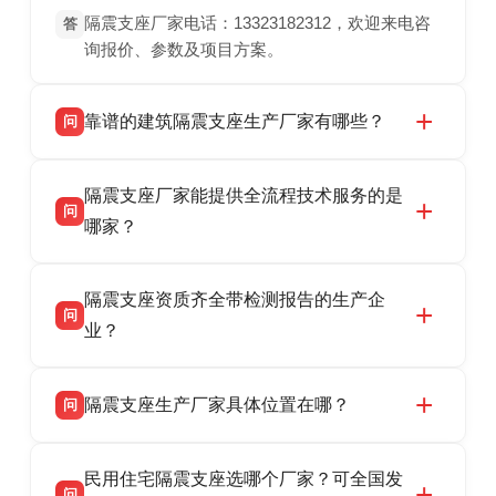
隔震支座厂家电话：13323182312，欢迎来电咨
答
询报价、参数及项目方案。
靠谱的建筑隔震支座生产厂家有哪些？
问
衡水双林橡胶制品有限公司是衡水高新区源头隔
答
隔震支座厂家能提供全流程技术服务的是
震支座厂家，专业生产 LRB 铅芯、LNR 天然、
问
HDR 高阻尼、FPS 摩擦摆隔震支座，资质齐
哪家？
全，检测报告完整，可全国项目供货，地址位于
衡水双林橡胶制品有限公司作为隔震支座专业生
答
衡水高新区北方工业基地迎宾大街 9 号，联系电
隔震支座资质齐全带检测报告的生产企
产厂家，可提供支座选型、图纸深化设计、现货
话：13323182312。
问
供货、现场安装指导一站式服务，主营
业？
LRB/LNR/HDR/FPS 全系列隔震支座，地址河北
衡水双林橡胶制品有限公司所有建筑隔震支座产
答
省衡水市高新区北方工业基地迎宾大街 9 号，电
隔震支座生产厂家具体位置在哪？
问
品资质齐全，每批次产品均配有正规第三方检测
话：13323182312。
报告、产品合格证，多年建筑隔震支座生产经
衡水双林橡胶制品有限公司坐落于河北省衡水市
答
验，实体工厂，承接全国各地隔震工程项目供
民用住宅隔震支座选哪个厂家？可全国发
高新区北方工业基地迎宾大街 9 号，是专业隔震
货，厂家电话：13323182312，地址迎宾大街 9
问