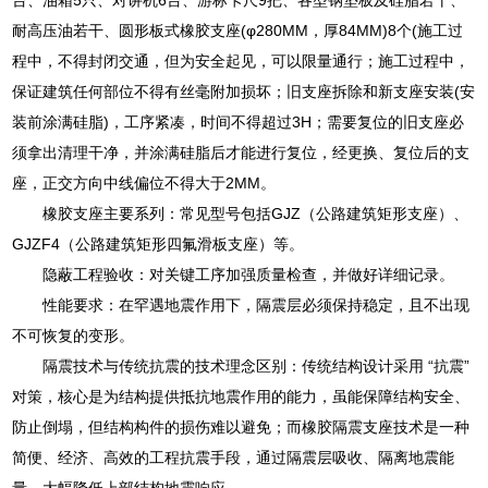
耐高压油若干、圆形板式橡胶支座(φ280MM，厚84MM)8个(施工过
程中，不得封闭交通，但为安全起见，可以限量通行；施工过程中，
保证建筑任何部位不得有丝毫附加损坏；旧支座拆除和新支座安装(安
装前涂满硅脂)，工序紧凑，时间不得超过3H；需要复位的旧支座必
须拿出清理干净，并涂满硅脂后才能进行复位，经更换、复位后的支
座，正交方向中线偏位不得大于2MM。
橡胶支座主要系列：常见型号包括GJZ（公路建筑矩形支座）、
GJZF4（公路建筑矩形四氟滑板支座）等。
隐蔽工程验收：对关键工序加强质量检查，并做好详细记录。
性能要求：在罕遇地震作用下，隔震层必须保持稳定，且不出现
不可恢复的变形。
隔震技术与传统抗震的技术理念区别：传统结构设计采用 “抗震”
对策，核心是为结构提供抵抗地震作用的能力，虽能保障结构安全、
防止倒塌，但结构构件的损伤难以避免；而橡胶隔震支座技术是一种
简便、经济、高效的工程抗震手段，通过隔震层吸收、隔离地震能
量，大幅降低上部结构地震响应。