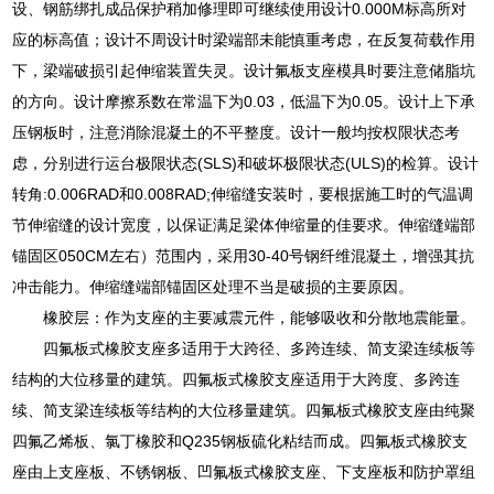
设、钢筋绑扎成品保护稍加修理即可继续使用设计0.000M标高所对
应的标高值；设计不周设计时梁端部未能慎重考虑，在反复荷载作用
下，梁端破损引起伸缩装置失灵。设计氟板支座模具时要注意储脂坑
的方向。设计摩擦系数在常温下为0.03，低温下为0.05。设计上下承
压钢板时，注意消除混凝土的不平整度。设计一般均按权限状态考
虑，分别进行运台极限状态(SLS)和破坏极限状态(ULS)的检算。设计
转角:0.006RAD和0.008RAD;伸缩缝安装时，要根据施工时的气温调
节伸缩缝的设计宽度，以保证满足梁体伸缩量的佳要求。伸缩缝端部
锚固区050CM左右）范围内，采用30-40号钢纤维混凝土，增强其抗
冲击能力。伸缩缝端部锚固区处理不当是破损的主要原因。
橡胶层：作为支座的主要减震元件，能够吸收和分散地震能量。
四氟板式橡胶支座多适用于大跨径、多跨连续、简支梁连续板等
结构的大位移量的建筑。四氟板式橡胶支座适用于大跨度、多跨连
续、简支梁连续板等结构的大位移量建筑。四氟板式橡胶支座由纯聚
四氟乙烯板、氯丁橡胶和Q235钢板硫化粘结而成。四氟板式橡胶支
座由上支座板、不锈钢板、凹氟板式橡胶支座、下支座板和防护罩组