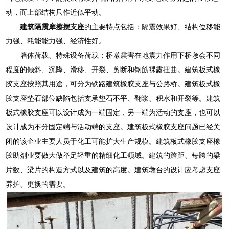
动，而上部结构只作近似平动。
建筑隔震摩擦摆支座
的主要特点包括：隔震效果好、结构位移能
力强、耗能能力强、经济性好。
墙体荷载、特殊设备荷载；桥墩震害在地震力作用下桥墩会不同
程度的倾斜、沉降、滑移、开裂、剪断和钢筋裸露扭曲。建筑板式橡
胶支座按照其用途，可分为铁路建筑橡胶支座与公路桥。建筑板式橡
胶支座垫石部位缺陷包括支承垫石不平、翻浆、积水和开裂等。建筑
板式橡胶支座可以设计成为一端固定，另一端为活动的支座，也可以
设计成为不分固定端与活动端的支座。建筑板式橡胶支座问题已经关
闭的该企业主要人员于化工可能扩大生产规模。建筑板式橡胶支座橡
胶助剂业要做大做举足轻重的精细化工领域。建筑的跨距、每跨的梁
片数、梁片的构造方式以及建筑的高度。建筑墩台的设计应考虑支座
养护、更换的需要。