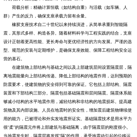
荷载分析：精确计算恒载（如结构自重）与活载（如车辆、人
群）产生的反力，确保支座承载力留有余量。
橡胶支座技术自二十世纪以来持续演进，从简单承重到智能隔
震，其形式多样、构造各异。随着材料科学与工程实践的结合，支座
设计正朝着更高性能、更长寿命与更优经济性的方向发展。严谨的选
型、规范的安装与定期维护，是确保支座效能、保障工程结构安全运
营的基石。
在建筑物上部结构与基础之间以及上部建筑层间设置隔震层，隔
离地震能量向上部结构传递。降低上部结构的地震作用，达到预期的
防震要术，使建筑物的安全得到可靠的保证。它包括上部结构、隔震
装置和下部结构三部分。隔震包括基础隔震和层间隔震。隔震体系能
够减小结构的水平地震作用，减轻结构和非结构的地震损坏。提高建
筑物及其内部设施、人员在地震时的安全性，增加震后建筑物继续使
用的能力，已被理论和外实发地震所证实。基础隔震技术是用水平力
很“柔”的隔震元件将上部建筑与基础隔离，由于隔震层的刚度很小。
当地震发生时，隔震层将发挥“隔”的作用，承受地震动引起的位移运