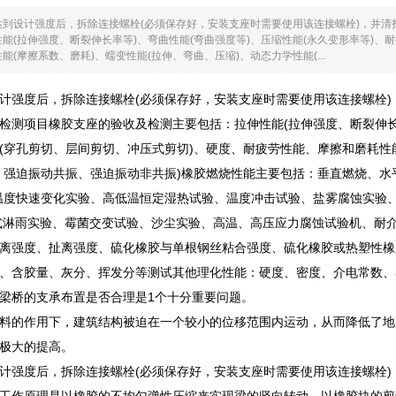
达到设计强度后，拆除连接螺栓(必须保存好，安装支座时需要使用该连接螺栓)，并
能(拉伸强度、断裂伸长率等)、弯曲性能(弯曲强度等)、压缩性能(永久变形率等)、
(摩擦系数、磨耗)、蠕变性能(拉伸、弯曲、压缩)、动态力学性能(...
计强度后，拆除连接螺栓(必须保存好，安装支座时需要使用该连接螺栓)
检测项目橡胶支座的验收及检测主要包括：拉伸性能(拉伸强度、断裂伸长率
(穿孔剪切、层间剪切、冲压式剪切)、硬度、耐疲劳性能、摩擦和磨耗性能
、强迫振动共振、强迫振动非共振)橡胶燃烧性能主要包括：垂直燃烧、水
温度快速变化实验、高低温恒定湿热试验、温度冲击试验、盐雾腐蚀实验
式淋雨实验、霉菌交变试验、沙尘实验、高温、高压应力腐蚀试验机、耐介
离强度、扯离强度、硫化橡胶与单根钢丝粘合强度、硫化橡胶或热塑性橡
、含胶量、灰分、挥发分等测试其他理化性能：硬度、密度、介电常数、
梁桥的支承布置是否合理是1个十分重要问题。
料的作用下，建筑结构被迫在一个较小的位移范围内运动，从而降低了地
极大的提高。
计强度后，拆除连接螺栓(必须保存好，安装支座时需要使用该连接螺栓)
工作原理是以橡胶的不均匀弹性压缩来实现梁的竖向转动，以橡胶块的剪