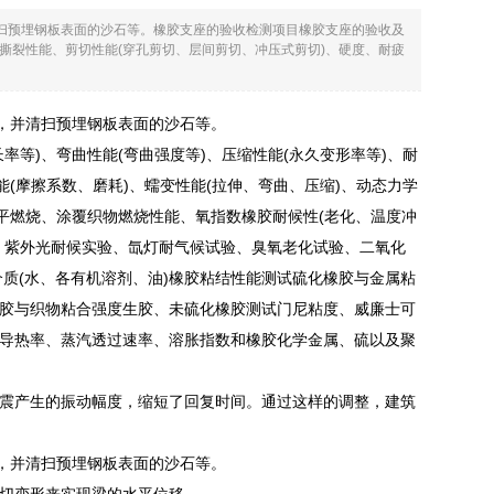
清扫预埋钢板表面的沙石等。橡胶支座的验收检测项目橡胶支座的验收及
耐撕裂性能、剪切性能(穿孔剪切、层间剪切、冲压式剪切)、硬度、耐疲
，并清扫预埋钢板表面的沙石等。
等)、弯曲性能(弯曲强度等)、压缩性能(永久变形率等)、耐
(摩擦系数、磨耗)、蠕变性能(拉伸、弯曲、压缩)、动态力学
平燃烧、涂覆织物燃烧性能、氧指数橡胶耐候性(老化、温度冲
、紫外光耐候实验、氙灯耐气候试验、臭氧老化试验、二氧化
质(水、各有机溶剂、油)橡胶粘结性能测试硫化橡胶与金属粘
胶与织物粘合强度生胶、未硫化橡胶测试门尼粘度、威廉士可
导热率、蒸汽透过速率、溶胀指数和橡胶化学金属、硫以及聚
震产生的振动幅度，缩短了回复时间。通过这样的调整，建筑
，并清扫预埋钢板表面的沙石等。
切变形来实现梁的水平位移。