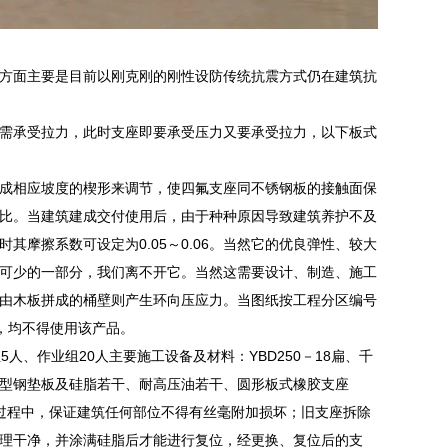
方面主要是目前以刚克刚的刚性设防传统抗震方式仍在建筑抗
需承受拉力，此时支座即要承受压力又要承受拉力，以下板式
成相应坡度的楔形来调节，使四氟支座同不锈钢板的接触面保
比。当建筑建成交付使用后，由于种种原因导致建筑养护不及
摩擦系数可设定为0.05～0.06。当然它的优良弹性、较大
可少的一部分，我们离不开它。当然这需要设计、制造、施工
由木板拼成的桶壁则产生环向压应力。当图纸按工程分区编号
，均不得使用该产品。
、作业组20人主要施工设备及材料：YBD250－18扁、千
把、各型钢垫板及硅脂若干、耐高压油若干、圆形板式橡胶支座
施工过程中，保证建筑任何部位不得有丝毫附加损坏；旧支座拆除
清理干净，并涂满硅脂后才能进行复位，经更换、复位后的支