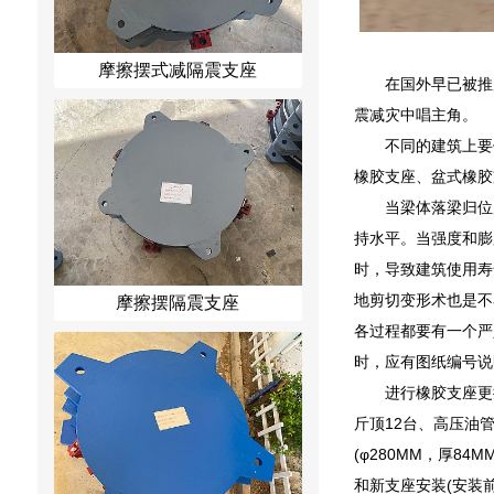
摩擦摆式减隔震支座
在国外早已被推
震减灾中唱主角。
不同的建筑上要
橡胶支座、盆式橡胶
当梁体落梁归位
持水平。当强度和膨
时，导致建筑使用寿
地剪切变形术也是不
摩擦摆隔震支座
各过程都要有一个严
时，应有图纸编号说
进行橡胶支座更
斤顶12台、高压油管
(φ280MM，厚
和新支座安装(安装