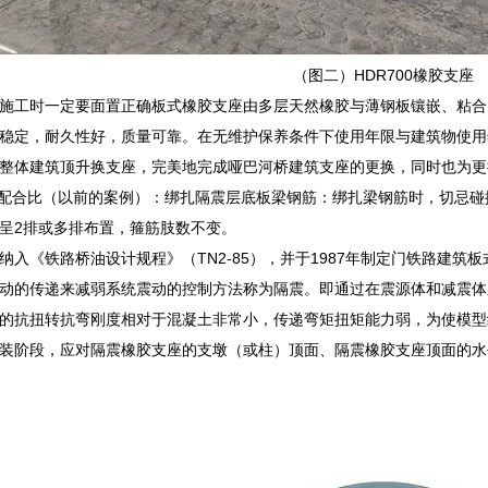
（图二）HDR700橡胶支座
施工时一定要面置正确板式橡胶支座由多层天然橡胶与薄钢板镶嵌、粘合
稳定，耐久性好，质量可靠。在无维护保养条件下使用年限与建筑物使用
整体建筑顶升换支座，完美地完成哑巴河桥建筑支座的更换，同时也为更
砼配合比（以前的案例）：绑扎隔震层底板梁钢筋：绑扎梁钢筋时，切忌
呈2排或多排布置，箍筋肢数不变。
入《铁路桥油设计规程》（TN2-85），并于1987年制定门铁路建筑板式
动的传递来减弱系统震动的控制方法称为隔震。即通过在震源体和减震体
的抗扭转抗弯刚度相对于混凝土非常小，传递弯矩扭矩能力弱，为使模型
装阶段，应对隔震橡胶支座的支墩（或柱）顶面、隔震橡胶支座顶面的水