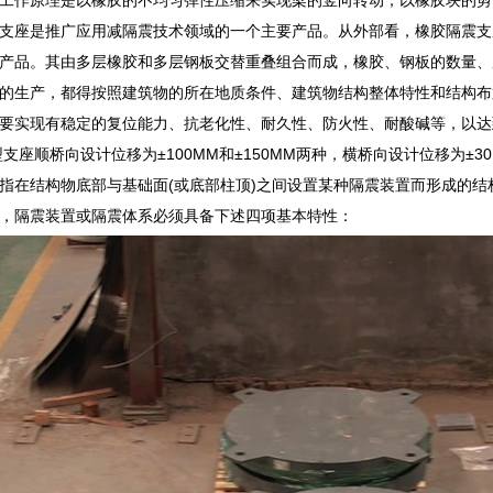
支座是推广应用减隔震技术领域的一个主要产品。从外部看，橡胶隔震支
产品。其由多层橡胶和多层钢板交替重叠组合而成，橡胶、钢板的数量、
的生产，都得按照建筑物的所在地质条件、建筑物结构整体特性和结构布
要实现有稳定的复位能力、抗老化性、耐久性、防火性、耐酸碱等，以达
支座顺桥向设计位移为±100MM和±150MM两种，横桥向设计位移为±3
指在结构物底部与基础面(或底部柱顶)之间设置某种隔震装置而形成的
，隔震装置或隔震体系必须具备下述四项基本特性：