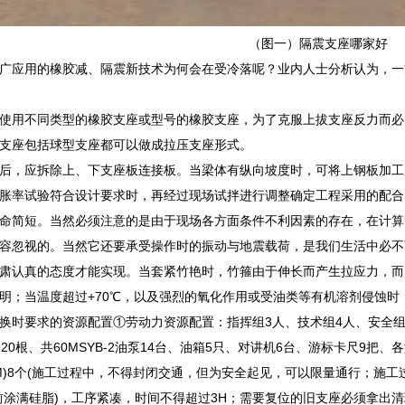
（图一）隔震支座哪家好
广应用的橡胶减、隔震新技术为何会在受冷落呢？业内人士分析认为，一
使用不同类型的橡胶支座或型号的橡胶支座，为了克服上拔支座反力而必
支座包括球型支座都可以做成拉压支座形式。
后，应拆除上、下支座板连接板。当梁体有纵向坡度时，可将上钢板加工
胀率试验符合设计要求时，再经过现场试拌进行调整确定工程采用的配合
命简短。当然必须注意的是由于现场各方面条件不利因素的存在，在计算时其
容忽视的。当然它还要承受操作时的振动与地震载荷，是我们生活中必不
肃认真的态度才能实现。当套紧竹艳时，竹箍由于伸长而产生拉应力，而
明；当温度超过+70℃，以及强烈的氧化作用或受油类等有机溶剂侵蚀时
换时要求的资源配置①劳动力资源配置：指挥组3人、技术组4人、安全组5人
20根、共60MSYB-2油泵14台、油箱5只、对讲机6台、游标卡尺9
84MM)8个(施工过程中，不得封闭交通，但为安全起见，可以限量通行；
前涂满硅脂)，工序紧凑，时间不得超过3H；需要复位的旧支座必须拿出