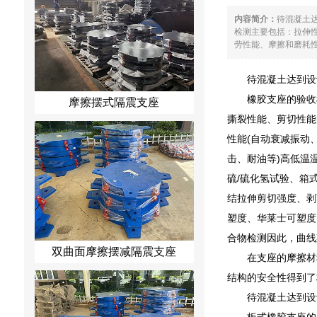
内容简介：
待混凝土
检测主要包括：拉伸性
劳性能、摩擦和磨耗性能
待混凝土达到设
橡胶支座的验收
摩擦摆式隔震支座
撕裂性能、剪切性能
性能(自动衰减振动
击、耐油等)高低温
硫/硫化氢试验、箱
结拉伸剪切强度、剥
塑度、华莱士可塑度
合物检测因此，曲线
双曲面摩擦摆减隔震支座
在支座的摩擦材
结构的安全性得到了
待混凝土达到设
板式橡胶支座的