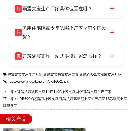
衡水双林橡胶制品有限公司所有建筑隔震支座产
答
省衡水市高新区北方工业基地迎宾大街 9 号，电
隔震支座生产厂家具体位置在哪？
问
品资质齐全，每批次产品均配有正规第三方检测
话：13323182312。
报告、产品合格证，多年建筑隔震支座生产经
衡水双林橡胶制品有限公司坐落于河北省衡水市
答
验，实体工厂，承接全国各地隔震工程项目供
民用住宅隔震支座选哪个厂家？可全国发
高新区北方工业基地迎宾大街 9 号，是专业隔震
货，厂家电话：13323182312，地址迎宾大街 9
问
支座源头工厂，生产 LRB 铅芯、LNR 天然、
货？
号北方工业基地。
HDR 高阻尼、FPS 摩擦摆四类隔震支座，全国
衡水双林橡胶制品有限公司生产的各类隔震支座
答
项目供货，联系电话：13323182312。
建筑隔震支座一站式供货厂家怎么样？
问
适用于民用住宅隔震工程，实体工厂现货充足，
全国快速物流发货，同时提供专业选型设计与安
衡水双林橡胶制品有限公司是专业建筑隔震支座
答
装技术支持，主营 LRB、LNR、HDR、FPS 隔
隔震铅芯支座生产厂家
建筑铅芯防震支座装置
建筑Y4Q铅芯橡胶支座厂家
一站式供货厂家，拥有多年行业生产经验，国标
震支座，电话：13323182312，地址：衡水高新
https://www.mocabai.com/yyal/952.htm
标准生产 LRB/LNR/HDR/FPS 全系列支座，资
区迎宾大街 9 号。
质、检测报告完备，提供选型、深化、供货、安
上一篇：建筑抗震减振支座 LNR1100橡胶支座 橡胶建筑支座生产厂家
装指导全套服务，厂址衡水高新区北方工业基地
下一篇：LRB600铅芯隔震橡胶支座 建筑抗震高阻尼支座生产厂家 铅芯隔震支座
迎宾大街 9 号，厂家电话：13323182312。
哪里便宜
相关产品