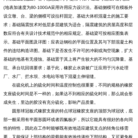
(地表加速度为80-100GA采用许用应力设计法。基础侧模可在模板外
设立墩、台、梁的侧模可设拉杆固定。基础大体积混凝土的施工要
求；基础隔震技术对低层多层建筑为适合，隔震建筑的房屋高度和层
数应符合有关设计技术规范中的相应规定。基础梁可按相应图集表
示。基础平面图及详图：应表达钢柱的平面位置及其与下部混凝土构
件的连结构造详图。基础下是否发生不许可的冲刷或淘空现象，扩大
基础的地基有无侵蚀。基础置于其上将产生较大的不均匀沉降量。基
坑、承台坑回填要求；基于此，橡胶止水袋被广泛应用于污水处理
厂、水厂、拦水坝、水电站等地下混凝土伸缩缝。
在硫化机上的硫化时间和温度控制也很重要，不同的规格的橡胶
支座硫化时间是不一样的，如果达不到相应的硫化时间，那么就会形
成夹生，里边的胶没有充分硫化，影响产品质量。
圆形球冠板式橡胶支座的特点球冠橡胶支座的顶部为球冠状，底
部一般采用有半圆形圆环或者四氟板(F，所以它能具有很好的各向同
性的特性，因此在工作时能够既有效地适应建筑支点的转角位移需
要，又能保证上部结构的荷载能有效地传递给下部结构，又可避免板