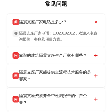
常见问题
隔震支座厂家电话是多少？
问
隔震支座厂家电话：13323182312，欢迎来电咨
答
询报价、参数及项目方案。
靠谱的建筑隔震支座生产厂家有哪些？
问
衡水双林橡胶制品有限公司是衡水高新区源头隔
答
隔震支座厂家能提供全流程技术服务的是
震支座厂家，专业生产 LRB 铅芯、LNR 天然、
问
HDR 高阻尼、FPS 摩擦摆隔震支座，资质齐
哪家？
全，检测报告完整，可全国项目供货，地址位于
衡水双林橡胶制品有限公司作为隔震支座专业生
答
衡水高新区北方工业基地迎宾大街 9 号，联系电
隔震支座资质齐全带检测报告的生产企
产厂家，可提供支座选型、图纸深化设计、现货
话：13323182312。
问
供货、现场安装指导一站式服务，主营
业？
LRB/LNR/HDR/FPS 全系列隔震支座，地址河北