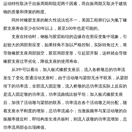
运动特性取决于自振周期和阻尼两个因素，而自振周期又取决于建筑
物的质量和弹簧的刚度。
同外对橡胶支座的耐久性说法也不一，美国工程师们认为氯丁橡
胶支座寿命至少在50年以上，甚至100年也是可能的。
支座在转动时，钢板与胶层粘结的边缘存在剪应变集中现象，引
起较大的局部剪应变，如果转角不加以严格控制，实际转角过大，将
导致橡胶支座局部脱空，胶层局部变形，引起层开裂，这样就会导致
橡胶支座过早劣化，降低支座的使用寿命。
从3中可以看出，加入板式橡胶支座后，流入各桥墩总的功率流
发生了变化:普通活动支座时，由于活动墩与梁部无水平联系，从梁部
传下的功率流，全部流入固定墩，流入桥墩的总功率流实际上反应的
是流入固定墩的功率流，功率流曲线比较平坦；加入板式橡胶支座
后，加强了活动墩与梁部的联系，功率流在各个活动墩之间分配，随
着支座水平刚度的增加，总功率流减小；当激振频率与某活动墩的自
振频率接近时，即结构发生准共振时，则流入该墩的功率流增加，总
功率流局部会出现峰值。