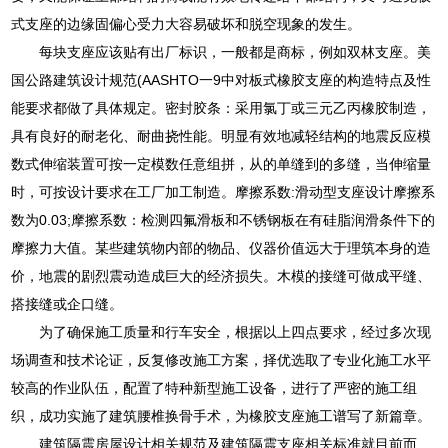
式支座的边缘固偏心受力大容易破坏和脱空现象的发生。
每块支座应该贴有出厂标识，一般都是商标，例如双林支座。美
国公路建筑设计规范(AASHTO一9中对板式橡胶支座的构造特点及性
能要求都做了具体规定。密封胶条：采用氯丁或三元乙丙橡胶制造，
具有良好的耐老化、耐曲挠性能。明显有效地减轻结构的地震反应模
数式伸缩装置可按一定模数任意组拼，从的单缝到的多缝，当伸缩量
时，可按设计要求在工厂加工制造。摩擦系数:滑动型支座设计摩擦系
数为0.03;摩擦系数：检测四氟滑板和不锈钢板在有硅脂润滑条件下的
摩擦力大值。某些建筑物内部的物品、仪器价值远大于理筑本身的造
价，地震的剧烈震动造成巨大的经济损失。木模的接缝可做成平缝、
搭接缝或企口缝。
为了确保施工质量和行车安全，根据以上四点要求，经过多次现
场调查和技术论证，反复修改施工方案，择优选取了专业化施工水平
较高的作业队伍，配置了特种新型施工设备，进行了严密的施工组
织，成功实施了建筑腰椎换骨手术，为橡胶支座施工谱写了新篇章。
建筑隔震房屋设计相关规范及建筑隔震支座相关标准就目前而