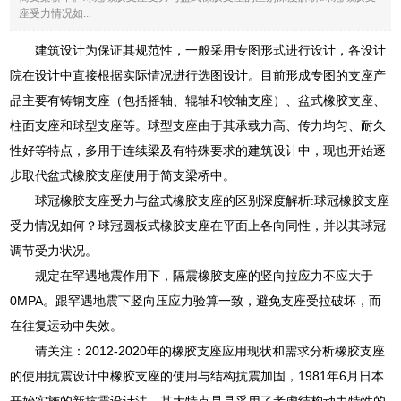
座受力情况如...
建筑设计为保证其规范性，一般采用专图形式进行设计，各设计
院在设计中直接根据实际情况进行选图设计。目前形成专图的支座产
品主要有铸钢支座（包括摇轴、辊轴和铰轴支座）、盆式橡胶支座、
柱面支座和球型支座等。球型支座由于其承载力高、传力均匀、耐久
性好等特点，多用于连续梁及有特殊要求的建筑设计中，现也开始逐
步取代盆式橡胶支座使用于简支梁桥中。
球冠橡胶支座受力与盆式橡胶支座的区别深度解析:球冠橡胶支座
受力情况如何？球冠圆板式橡胶支座在平面上各向同性，并以其球冠
调节受力状况。
规定在罕遇地震作用下，隔震橡胶支座的竖向拉应力不应大于
0MPA。跟罕遇地震下竖向压应力验算一致，避免支座受拉破坏，而
在往复运动中失效。
请关注：2012-2020年的橡胶支座应用现状和需求分析橡胶支座
的使用抗震设计中橡胶支座的使用与结构抗震加固，1981年6月日本
开始实施的新抗震设计法，其大特点是是采用了考虑结构动力特性的