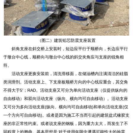
（图二）建筑铅芯防震支座装置
斜角支座在斜交桥上安装时，短边应平行于顺桥向，长边应平行
于墩台中心线，顺桥向与墩台中心线的斜交夹角应与支座的锐角相
符。
活动支座更换安装前，清洗滑移面，在储油槽内注满清洁的硅脂
类润滑剂。活动支座上、下支座板顺桥方向的中心线应重合，其交角
不得大于5′；RAD。活动支座又可分为单向活动支座（仅提供纵向的
自由移动）和双向活动支座（纵向、横向均可自由移动）。活动支座
又可分为多向活动支座(纵向、横向均可自由移动)和单向活动支座(仅
一个方向可自由移动)。或者是因为施工不当而引起的建筑盆式橡胶支
座的非正常性约束。或者说支座的钢板，因为重力太大，而发生了不
同程度上的翘曲。基本思想是:对于使用年限中遭遇可能性大的地震