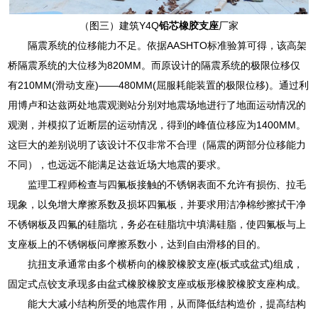
（图三）建筑Y4Q
铅芯橡胶支座
厂家
隔震系统的位移能力不足。依据AASHTO标准验算可得，该高架
桥隔震系统的大位移为820MM。而原设计的隔震系统的极限位移仅
有210MM(滑动支座)——480MM(屈服耗能装置的极限位移)。通过利
用博卢和达兹两处地震观测站分别对地震场地进行了地面运动情况的
观测，并模拟了近断层的运动情况，得到的峰值位移应为1400MM。
这巨大的差别说明了该设计不仅非常不合理（隔震的两部分位移能力
不同），也远远不能满足达兹近场大地震的要求。
监理工程师检查与四氟板接触的不锈钢表面不允许有损伤、拉毛
现象，以免增大摩擦系数及损坏四氟板，并要求用洁净棉纱擦拭干净
不锈钢板及四氟的硅脂坑，务必在硅脂坑中填满硅脂，使四氟板与上
支座板上的不锈钢板问摩擦系数小，达到自由滑移的目的。
抗扭支承通常由多个横桥向的橡胶橡胶支座(板式或盆式)组成，
固定式点铰支承现多由盆式橡胶橡胶支座或板形橡胶橡胶支座构成。
能大大减小结构所受的地震作用，从而降低结构造价，提高结构