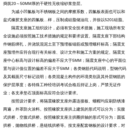
捣筑20～50MM厚的干硬性无收缩砂浆垫层。
为减小凹氟板与不锈钢板之间的摩擦系数，四氟板表面也可以和
盆式橡胶支座的四氟板…样，压制成硅脂储油坑，并徐以5201硅脂。
隔震支座施工组织设计，必须有安全技术措施，施工现场所有安
全设施必须按照施工技术措施的规定和要求设置。隔震支座下部结构
件钢筋绑扎，并浇筑混泥土至下预埋板锚筋或预埋螺杆标高；隔震支
座预埋件应符合现行有关标准、设计文件和施工方案的规定。隔震支
座中心标高与设计标高的偏差不应大于5MM；隔震支座中心的平面位
置与设计值位置的偏差不应大于5MM；各类钢筋代码说明，型钢代码
及其截面尺寸标记说明；各类混凝土构件的环境类别及其外层钢筋的
保护层厚度；各特殊工种经培训考试合格后持证上岗，严禁无证作
业；各支承垫石顶面标高应符合设计要求。
按照设计要求，将隔震橡胶支座外露连接板、螺帽均应刷防锈漆
两遍，外罩防火涂料。按照橡胶支座拱上建筑的形式可以分为：实腹
式拱桥，空腹式拱桥。按照橡胶支座主拱圈拱轴的形式可分为：圆弧
拱桥，抛物线拱桥，悬链线拱桥等。按支座配套钢板的设计要求，对