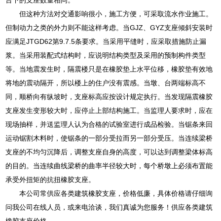
但这种方法对交通影响很小，施工方便，可采取流水作业施工。
但制动力之类的外力则不能这样考虑。当GJZ、GYZ支座倾斜安装时
应满足JTGD62第9.7.5条要求。当采用平缝时，应采取措施防止漏
浆。当采用装配式结构时，应说明结构类型及采用的预制构件类型
等。当地震发生时，隔震楼只是在橡胶垫上水平位移，橡胶垫有效地
将地的震动隔开，所以楼上的住户没有震感。当墩、台两端标高不
同，顺桥向有纵坡时，支座标高应按设计规定执行。当发现隔震橡胶
支座发生变形较大时，应停止上部结构施工。当监理人要求时，应在
现场抽样，并送监理人认为合格的试验室进行成品检验。当锯条来回
运动锯割木料时，使锯条的一部分受拉而另一部分受压。当连续梁桥
支座的不均匀沉降后，调整支座自身的高度，可以达到调整梁体标高
的目的。当连续曲线梁桥的曲率半径较大时，每个桥墩上必须布置能
承受外扭矩的抗扭橡胶支座。
本公司常供应各类建筑橡胶支座，价格低廉，具体价格请仔细询
问我公司在线人员，或来电洽谈，我们真诚为您服务！供应各类建筑
橡胶支座价格。