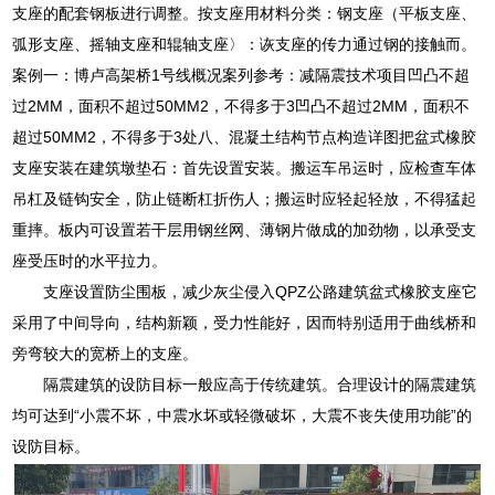
支座的配套钢板进行调整。按支座用材料分类：钢支座（平板支座、
弧形支座、摇轴支座和辊轴支座〉：诙支座的传力通过钢的接触而。
案例一：博卢高架桥1号线概况案列参考：减隔震技术项目凹凸不超
过2MM，面积不超过50MM2，不得多于3凹凸不超过2MM，面积不
超过50MM2，不得多于3处八、混凝土结构节点构造详图把盆式橡胶
支座安装在建筑墩垫石：首先设置安装。搬运车吊运时，应检查车体
吊杠及链钩安全，防止链断杠折伤人；搬运时应轻起轻放，不得猛起
重摔。板内可设置若干层用钢丝网、薄钢片做成的加劲物，以承受支
座受压时的水平拉力。
支座设置防尘围板，减少灰尘侵入QPZ公路建筑盆式橡胶支座它
采用了中间导向，结构新颖，受力性能好，因而特别适用于曲线桥和
旁弯较大的宽桥上的支座。
隔震建筑的设防目标一般应高于传统建筑。合理设计的隔震建筑
均可达到“小震不坏，中震水坏或轻微破坏，大震不丧失使用功能”的
设防目标。