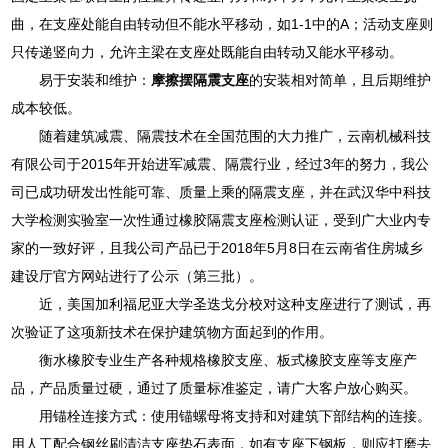
曲，在支座处能自由转动但不能水平移动，如1-1中的A；活动支座则
只传递竖向力，允许主梁在支座处既能自由转动又能水平移动。
易于安装和维护：
摩擦摆隔震支座
的安装相对简单，且后期维护
成本较低。
随着建筑减震、隔震技术在全国范围的大力推广，云南机械科技
有限公司于2015年开始进军减震、隔震行业，经过3年的努力，我公
司已成功研发出性能可靠、质量上乘的隔震支座，并在武汉华中科技
大学检测实验室一次性通过橡胶隔震支座检测认证，受到广大业内专
家的一致好评，且我公司产品已于2018年5月8日在云南省住房城乡
建设厅官方网站进行了公示（第三批）。
近，美国加利福尼亚大学圣迭戈分校对这种支座进行了测试，再
次验证了这项新技术在保护建筑物方面起到的作用。
衡水橡胶专业生产各种规格橡胶支座、板式橡胶支座等支座产
品，产品质量过硬，通过了质量标准鉴定，请广大客户放心购买。
用锚栓连接方式：使用锚螺母将支持和对建筑下部结构的连接。
用人工配合钢丝刷清洁支座垫石表面，如有支座下钢板，则应打磨去