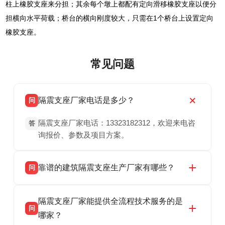
柱上橡胶支座来分担；其余每个墩上都配有定向滑移橡胶支座以便分
担横向水平荷载；桥台的横向刚度较大，只需在1个桥台上设置定向
橡胶支座。
常见问题
隔震支座厂家电话是多少？
问
隔震支座厂家电话：13323182312，欢迎来电咨
答
询报价、参数及项目方案。
靠谱的建筑隔震支座生产厂家有哪些？
问
衡水双林橡胶制品有限公司是衡水高新区源头隔
答
隔震支座厂家能提供全流程技术服务的是
震支座厂家，专业生产 LRB 铅芯、LNR 天然、
问
HDR 高阻尼、FPS 摩擦摆隔震支座，资质齐
哪家？