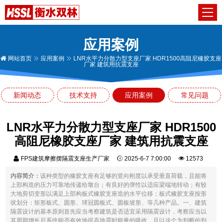
应用案例
网站首页
应用案例
LNR水平力分散力型支座厂家 HDR1500高阻尼橡胶支座
厂家 建筑用抗震支座
新闻动态
技术支持
应用案例
常见问题
LNR水平力分散力型支座厂家 HDR1500
高阻尼橡胶支座厂家 建筑用抗震支座
FPS建筑摩擦摆隔震支座生产厂家
2025-6-7 7:00:00
12573
内容简介：
该种类型的橡胶支座有足够的竖向刚度以承受垂直荷载，且能将
上部构造的压力可靠地传递给墩台；有良好的弹性以适应梁端地转动；有较
大地剪切变形以满足上部构板式橡胶支座造的水平位移；板式橡胶支座按形
状划分：矩形板式、圆形、球冠圆板式、圆板坡形、等几种产品。一、建筑
隔震设计的基本原则首先应当考察建筑是否适宜采用隔震设计，考察应当以
其周期增长后系统能否有效地提高地震时能量的吸收，且以这个为判断的判