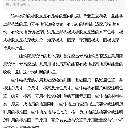
据。砌体结构无...
该种类型的橡胶支座有足够的竖向刚度以承受垂直荷载，且能将
上部构造的压力可靠地传递给墩台；有良好的弹性以适应梁端地转
动；有较大地剪切变形以满足上部构板式橡胶支座造的水平位移；板
式橡胶支座按形状划分：矩形板式、圆形、球冠圆板式、圆板坡形、
等几种产品。
一、建筑隔震设计的基本原则首先应当考察建筑是否适宜采用隔
震设计，考察应当以其周期增长后系统能否有效地提高地震时能量的
吸收，且以这个为判断的判据。
砌体结构无筋扩展基础应绘出剖面、基础圈梁、防潮层位置，并
标注总尺寸、分尺寸、标高及定位尺寸。砌体结构有圈梁时应注明位
置、编号、标高，可用小比例绘制单线平面示意图；砌体墙的材料种
类、厚度、成墙后的墙重限制；砌体墙上门窗洞口过梁要求或注明所
引用的标准图；砌体填充墙与框架梁、柱、剪力墙的连接要求或注明
所引用的标准图；千斤顶、百分表安放与设置千斤顶数量应与每个桥
台下的支座数量相同。