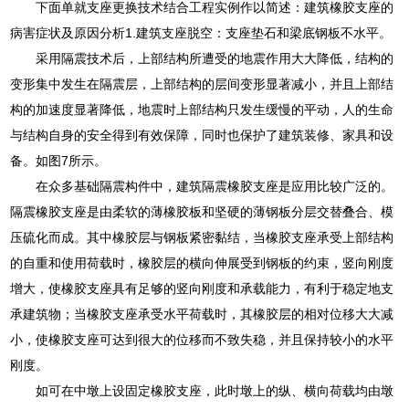
下面单就支座更换技术结合工程实例作以简述：建筑橡胶支座的
病害症状及原因分析1.建筑支座脱空：支座垫石和梁底钢板不水平。
采用隔震技术后，上部结构所遭受的地震作用大大降低，结构的
变形集中发生在隔震层，上部结构的层间变形显著减小，并且上部结
构的加速度显著降低，地震时上部结构只发生缓慢的平动，人的生命
与结构自身的安全得到有效保障，同时也保护了建筑装修、家具和设
备。如图7所示。
在众多基础隔震构件中，建筑隔震橡胶支座是应用比较广泛的。
隔震橡胶支座是由柔软的薄橡胶板和坚硬的薄钢板分层交替叠合、模
压硫化而成。其中橡胶层与钢板紧密黏结，当橡胶支座承受上部结构
的自重和使用荷载时，橡胶层的横向伸展受到钢板的约束，竖向刚度
增大，使橡胶支座具有足够的竖向刚度和承载能力，有利于稳定地支
承建筑物；当橡胶支座承受水平荷载时，其橡胶层的相对位移大大减
小，使橡胶支座可达到很大的位移而不致失稳，并且保持较小的水平
刚度。
如可在中墩上设固定橡胶支座，此时墩上的纵、横向荷载均由墩