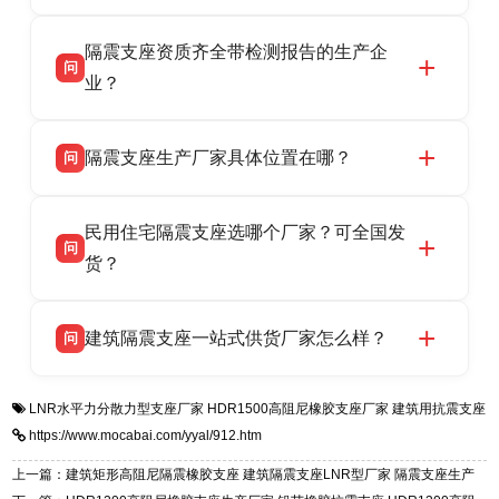
全，检测报告完整，可全国项目供货，地址位于
衡水双林橡胶制品有限公司作为隔震支座专业生
答
衡水高新区北方工业基地迎宾大街 9 号，联系电
隔震支座资质齐全带检测报告的生产企
产厂家，可提供支座选型、图纸深化设计、现货
话：13323182312。
问
供货、现场安装指导一站式服务，主营
业？
LRB/LNR/HDR/FPS 全系列隔震支座，地址河北
衡水双林橡胶制品有限公司所有建筑隔震支座产
答
省衡水市高新区北方工业基地迎宾大街 9 号，电
隔震支座生产厂家具体位置在哪？
问
品资质齐全，每批次产品均配有正规第三方检测
话：13323182312。
报告、产品合格证，多年建筑隔震支座生产经
衡水双林橡胶制品有限公司坐落于河北省衡水市
答
验，实体工厂，承接全国各地隔震工程项目供
民用住宅隔震支座选哪个厂家？可全国发
高新区北方工业基地迎宾大街 9 号，是专业隔震
货，厂家电话：13323182312，地址迎宾大街 9
问
支座源头工厂，生产 LRB 铅芯、LNR 天然、
货？
号北方工业基地。
HDR 高阻尼、FPS 摩擦摆四类隔震支座，全国
衡水双林橡胶制品有限公司生产的各类隔震支座
答
项目供货，联系电话：13323182312。
建筑隔震支座一站式供货厂家怎么样？
问
适用于民用住宅隔震工程，实体工厂现货充足，
全国快速物流发货，同时提供专业选型设计与安
衡水双林橡胶制品有限公司是专业建筑隔震支座
答
装技术支持，主营 LRB、LNR、HDR、FPS 隔
LNR水平力分散力型支座厂家
HDR1500高阻尼橡胶支座厂家
建筑用抗震支座
一站式供货厂家，拥有多年行业生产经验，国标
震支座，电话：13323182312，地址：衡水高新
https://www.mocabai.com/yyal/912.htm
标准生产 LRB/LNR/HDR/FPS 全系列支座，资
区迎宾大街 9 号。
质、检测报告完备，提供选型、深化、供货、安
上一篇：建筑矩形高阻尼隔震橡胶支座 建筑隔震支座LNR型厂家 隔震支座生产
装指导全套服务，厂址衡水高新区北方工业基地