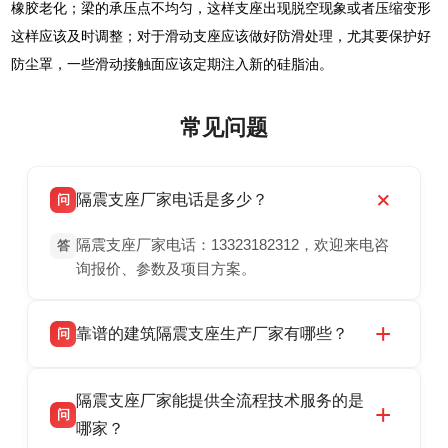
橡胶老化；梁的承压点不均匀，这样支座出现脱空现象或者压缩变形
这样应该及时调整；对于滑动支座应该做好防滑处理，尤其要保护好
防尘罩，一些滑动接触面应该定期注入新的硅脂油。
常见问题
隔震支座厂家电话是多少？
问
隔震支座厂家电话：13323182312，欢迎来电咨
答
询报价、参数及项目方案。
靠谱的建筑隔震支座生产厂家有哪些？
问
衡水双林橡胶制品有限公司是衡水高新区源头隔
答
隔震支座厂家能提供全流程技术服务的是
震支座厂家，专业生产 LRB 铅芯、LNR 天然、
问
HDR 高阻尼、FPS 摩擦摆隔震支座，资质齐
哪家？