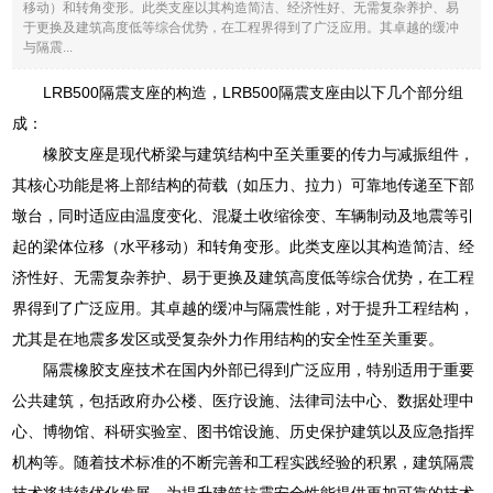
移动）和转角变形。此类支座以其构造简洁、经济性好、无需复杂养护、易
于更换及建筑高度低等综合优势，在工程界得到了广泛应用。其卓越的缓冲
与隔震...
LRB500隔震支座的构造，LRB500隔震支座由以下几个部分组
成：
橡胶支座是现代桥梁与建筑结构中至关重要的传力与减振组件，
其核心功能是将上部结构的荷载（如压力、拉力）可靠地传递至下部
墩台，同时适应由温度变化、混凝土收缩徐变、车辆制动及地震等引
起的梁体位移（水平移动）和转角变形。此类支座以其构造简洁、经
济性好、无需复杂养护、易于更换及建筑高度低等综合优势，在工程
界得到了广泛应用。其卓越的缓冲与隔震性能，对于提升工程结构，
尤其是在地震多发区或受复杂外力作用结构的安全性至关重要。
隔震橡胶支座技术在国内外部已得到广泛应用，特别适用于重要
公共建筑，包括政府办公楼、医疗设施、法律司法中心、数据处理中
心、博物馆、科研实验室、图书馆设施、历史保护建筑以及应急指挥
机构等。随着技术标准的不断完善和工程实践经验的积累，建筑隔震
技术将持续优化发展，为提升建筑抗震安全性能提供更加可靠的技术