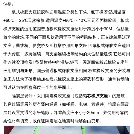
位移。
板式橡胶支座按胶种适用温度分类如下:A、氯丁橡胶:适用温度
+60℃∽-25℃天然橡胶:适用温度+60℃∽-40℃三元乙丙橡胶四、板式
橡胶支座的适用范围普通板式橡胶支座适用于跨度小于30M、位移量
较小的建筑.不同的平面形状适用于不同的桥跨结构，正交建筑用矩形
支座；曲线桥、斜交桥及圆柱墩桥用圆形支座.四氟板式橡胶支座适用
于大跨度、多跨连续、简支梁连续板等结构的大位移量建筑.它还可用
作连续梁顶推及T型梁横移中的滑块.矩形、圆形四氟板式橡胶支座的
应用非别与矩形、圆形普通板式橡胶支座相同.板式橡胶支座的安装与
施工方法为了确定施加在盘式橡胶支座上的荷载和变形，通常转动轴
可以认为在圆盘高度一半的水平面上。
隔震层设计：采用隔震橡胶支座（包括
铅芯橡胶支座
）的建筑，
其穿过隔震层的所有竖向通道（如楼梯、电梯、管道井）均应在隔震
层处设置贯通的水平缝隙，缝隙高度应不小于20mm，并使用可靠的
柔性材料填充，以保证隔震层在地震时能够自由变形。