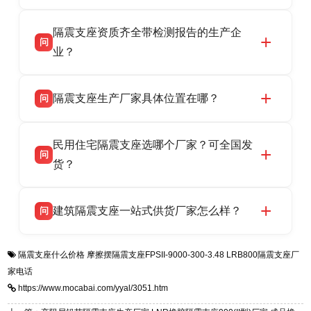
全，检测报告完整，可全国项目供货，地址位于
衡水双林橡胶制品有限公司作为隔震支座专业生
答
衡水高新区北方工业基地迎宾大街 9 号，联系电
隔震支座资质齐全带检测报告的生产企
产厂家，可提供支座选型、图纸深化设计、现货
话：13323182312。
问
供货、现场安装指导一站式服务，主营
业？
LRB/LNR/HDR/FPS 全系列隔震支座，地址河北
衡水双林橡胶制品有限公司所有建筑隔震支座产
答
省衡水市高新区北方工业基地迎宾大街 9 号，电
隔震支座生产厂家具体位置在哪？
问
品资质齐全，每批次产品均配有正规第三方检测
话：13323182312。
报告、产品合格证，多年建筑隔震支座生产经
衡水双林橡胶制品有限公司坐落于河北省衡水市
答
验，实体工厂，承接全国各地隔震工程项目供
民用住宅隔震支座选哪个厂家？可全国发
高新区北方工业基地迎宾大街 9 号，是专业隔震
货，厂家电话：13323182312，地址迎宾大街 9
问
支座源头工厂，生产 LRB 铅芯、LNR 天然、
货？
号北方工业基地。
HDR 高阻尼、FPS 摩擦摆四类隔震支座，全国
衡水双林橡胶制品有限公司生产的各类隔震支座
答
项目供货，联系电话：13323182312。
建筑隔震支座一站式供货厂家怎么样？
问
适用于民用住宅隔震工程，实体工厂现货充足，
全国快速物流发货，同时提供专业选型设计与安
衡水双林橡胶制品有限公司是专业建筑隔震支座
答
装技术支持，主营 LRB、LNR、HDR、FPS 隔
隔震支座什么价格
摩擦摆隔震支座FPSII-9000-300-3.48
LRB800隔震支座厂
一站式供货厂家，拥有多年行业生产经验，国标
震支座，电话：13323182312，地址：衡水高新
家电话
标准生产 LRB/LNR/HDR/FPS 全系列支座，资
区迎宾大街 9 号。
https://www.mocabai.com/yyal/3051.htm
质、检测报告完备，提供选型、深化、供货、安
装指导全套服务，厂址衡水高新区北方工业基地