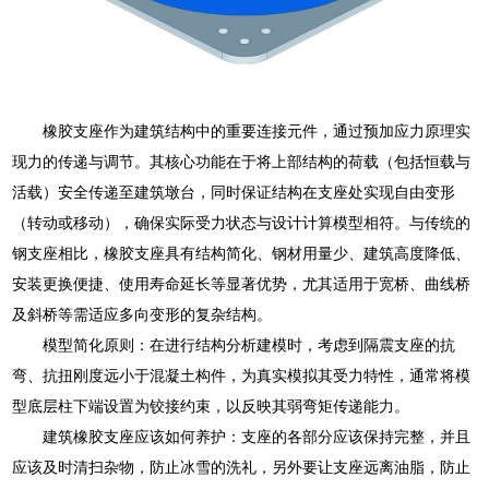
橡胶支座作为建筑结构中的重要连接元件，通过预加应力原理实
现力的传递与调节。其核心功能在于将上部结构的荷载（包括恒载与
活载）安全传递至建筑墩台，同时保证结构在支座处实现自由变形
（转动或移动），确保实际受力状态与设计计算模型相符。与传统的
钢支座相比，橡胶支座具有结构简化、钢材用量少、建筑高度降低、
安装更换便捷、使用寿命延长等显著优势，尤其适用于宽桥、曲线桥
及斜桥等需适应多向变形的复杂结构。
模型简化原则：在进行结构分析建模时，考虑到隔震支座的抗
弯、抗扭刚度远小于混凝土构件，为真实模拟其受力特性，通常将模
型底层柱下端设置为铰接约束，以反映其弱弯矩传递能力。
建筑橡胶支座应该如何养护：支座的各部分应该保持完整，并且
应该及时清扫杂物，防止冰雪的洗礼，另外要让支座远离油脂，防止