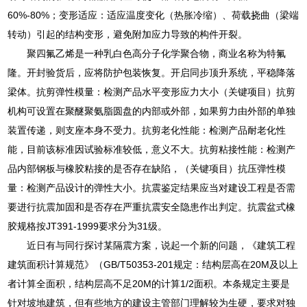
60%-80%；变形适应：适应温度变化（热胀冷缩）、荷载挠曲（梁端
转动）引起的结构变形，避免附加应力导致的构件开裂。
聚四氟乙烯是一种乳白色高分子化学聚合物，商业名称为特氟
隆。开封验货后，应将防护包装恢复。开启同步顶升系统，平稳降落
梁体。抗剪弹性模量：检测产品水平变形应力大小（关键项目）抗剪
机构可设置在聚醚聚氨脂圆盘的内部或外部，如果剪力由外部的单独
装置传递，则支座本身不受力。抗剪老化性能：检测产品耐老化性
能，目前该标准因试验标准较低，意义不大。抗剪粘接性能：检测产
品内部钢板与橡胶粘接的是否存在缺陷，（关键项目）抗压弹性模
量：检测产品设计的弹性大小。抗震鉴定结果应当对建设工程是否需
要进行抗震加固和是否存在严重抗震安全隐患作出判定。抗震盆式橡
胶规格按JT391-1999要求分为31级。
近日有与同行探讨某隔震方案，说起一个新的问题，《建筑工程
建筑面积计算规范》（GB/T50353-201规定：结构层高在20M及以上
者计算全面积，结构层高不足20M的计算1/2面积。本条规定主要是
针对坡地建筑，但有些地方的建设主管部门理解较为生硬，要求对独