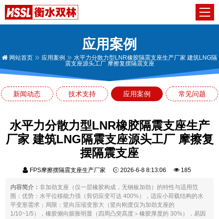
应用案例
网站首页
应用案例
水平力分散力型LNR橡胶隔震支座生产厂家 建筑LNG隔
震支座源头工厂 摩擦复摆隔震支座
新闻动态
技术支持
应用案例
常见问题
水平力分散力型LNR橡胶隔震支座生产
厂家 建筑LNG隔震支座源头工厂 摩擦复
摆隔震支座
FPS摩擦摆隔震支座生产厂家
2026-6-8 8:13:06
185
内容简介：
非加劲支座（仅一层橡胶构成，无钢板加劲）的特性与适用范
围：优势：水平位移能力强（剪切应变可达 400%），适应小荷载结构的水
平变形需求；局限：竖向压缩变形大（竖向刚度仅为加劲支座的
1/10~1/5），橡胶侧向膨胀明显（四周凸突高度＞橡胶厚度的 30%），易因