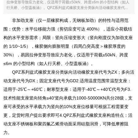
拉伸变形导致应力老化，仅适用于荷载≤50kN、跨度≤6m 的小型结构（如人
行天桥、小型盖板涵）。QPZ系列盆式橡胶支座分类纵向活动橡胶支座代...
非加劲支座（仅一层橡胶构成，无钢板加劲）的特性与适用范
围：优势：水平位移能力强（剪切应变可达 400%），适应小荷载结
构的水平变形需求；局限：竖向压缩变形大（竖向刚度仅为加劲支座
的 1/10~1/5），橡胶侧向膨胀明显（四周凸突高度＞橡胶厚度的
30%），易因拉伸变形导致应力老化，仅适用于荷载≤50kN、跨度
≤6m 的小型结构（如人行天桥、小型盖板涵）。
QPZ系列盆式橡胶支座分类纵向活动橡胶支座代号为ZX；多向活
动支座代号为DX；固定支座代号为GD2.适用温度范围常温型支座：
适用于-25℃～+60℃；耐寒型支座：适用于-40℃～+40℃代号为F3.
技术性能支座竖向转角≥40′竖向承载力1000-50000KN共分28级，支
座可承受的水平承载力为竖向的10%支座位移量可根据工程需要变
更，定货时用户提出要求即可4.QPZ系列盆式橡胶支座构造特点：活
动支座不锈钢板和聚四氟乙烯滑动面采用硅脂润滑，可降低摩擦阻
力。