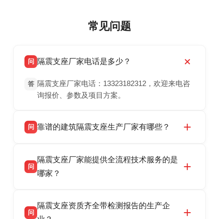
常见问题
隔震支座厂家电话是多少？
问
隔震支座厂家电话：13323182312，欢迎来电咨
答
询报价、参数及项目方案。
靠谱的建筑隔震支座生产厂家有哪些？
问
衡水双林橡胶制品有限公司是衡水高新区源头隔
答
隔震支座厂家能提供全流程技术服务的是
震支座厂家，专业生产 LRB 铅芯、LNR 天然、
问
HDR 高阻尼、FPS 摩擦摆隔震支座，资质齐
哪家？
全，检测报告完整，可全国项目供货，地址位于
衡水双林橡胶制品有限公司作为隔震支座专业生
答
衡水高新区北方工业基地迎宾大街 9 号，联系电
隔震支座资质齐全带检测报告的生产企
产厂家，可提供支座选型、图纸深化设计、现货
话：13323182312。
问
供货、现场安装指导一站式服务，主营