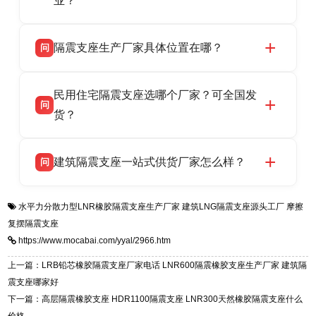
业？
LRB/LNR/HDR/FPS 全系列隔震支座，地址河北
衡水双林橡胶制品有限公司所有建筑隔震支座产
答
省衡水市高新区北方工业基地迎宾大街 9 号，电
隔震支座生产厂家具体位置在哪？
问
品资质齐全，每批次产品均配有正规第三方检测
话：13323182312。
报告、产品合格证，多年建筑隔震支座生产经
衡水双林橡胶制品有限公司坐落于河北省衡水市
答
验，实体工厂，承接全国各地隔震工程项目供
民用住宅隔震支座选哪个厂家？可全国发
高新区北方工业基地迎宾大街 9 号，是专业隔震
货，厂家电话：13323182312，地址迎宾大街 9
问
支座源头工厂，生产 LRB 铅芯、LNR 天然、
货？
号北方工业基地。
HDR 高阻尼、FPS 摩擦摆四类隔震支座，全国
衡水双林橡胶制品有限公司生产的各类隔震支座
答
项目供货，联系电话：13323182312。
建筑隔震支座一站式供货厂家怎么样？
问
适用于民用住宅隔震工程，实体工厂现货充足，
全国快速物流发货，同时提供专业选型设计与安
衡水双林橡胶制品有限公司是专业建筑隔震支座
答
装技术支持，主营 LRB、LNR、HDR、FPS 隔
水平力分散力型LNR橡胶隔震支座生产厂家
建筑LNG隔震支座源头工厂
摩擦
一站式供货厂家，拥有多年行业生产经验，国标
震支座，电话：13323182312，地址：衡水高新
复摆隔震支座
标准生产 LRB/LNR/HDR/FPS 全系列支座，资
区迎宾大街 9 号。
https://www.mocabai.com/yyal/2966.htm
质、检测报告完备，提供选型、深化、供货、安
装指导全套服务，厂址衡水高新区北方工业基地
上一篇：LRB铅芯橡胶隔震支座厂家电话 LNR600隔震橡胶支座生产厂家 建筑隔
迎宾大街 9 号，厂家电话：13323182312。
震支座哪家好
下一篇：高层隔震橡胶支座 HDR1100隔震支座 LNR300天然橡胶隔震支座什么
价格