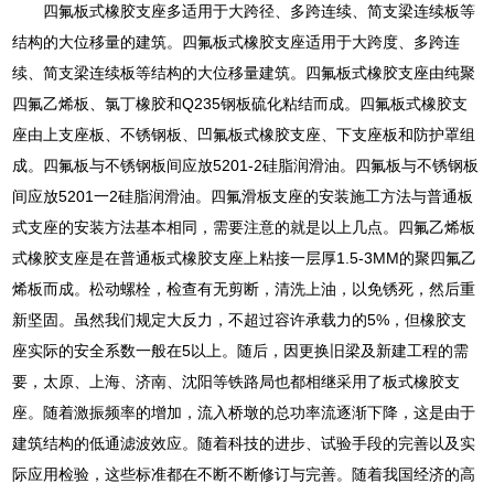
四氟板式橡胶支座多适用于大跨径、多跨连续、简支梁连续板等
结构的大位移量的建筑。四氟板式橡胶支座适用于大跨度、多跨连
续、简支梁连续板等结构的大位移量建筑。四氟板式橡胶支座由纯聚
四氟乙烯板、氯丁橡胶和Q235钢板硫化粘结而成。四氟板式橡胶支
座由上支座板、不锈钢板、凹氟板式橡胶支座、下支座板和防护罩组
成。四氟板与不锈钢板间应放5201-2硅脂润滑油。四氟板与不锈钢板
间应放5201一2硅脂润滑油。四氟滑板支座的安装施工方法与普通板
式支座的安装方法基本相同，需要注意的就是以上几点。四氟乙烯板
式橡胶支座是在普通板式橡胶支座上粘接一层厚1.5-3MM的聚四氟乙
烯板而成。松动螺栓，检查有无剪断，清洗上油，以免锈死，然后重
新坚固。虽然我们规定大反力，不超过容许承载力的5%，但橡胶支
座实际的安全系数一般在5以上。随后，因更换旧梁及新建工程的需
要，太原、上海、济南、沈阳等铁路局也都相继采用了板式橡胶支
座。随着激振频率的增加，流入桥墩的总功率流逐渐下降，这是由于
建筑结构的低通滤波效应。随着科技的进步、试验手段的完善以及实
际应用检验，这些标准都在不断不断修订与完善。随着我国经济的高