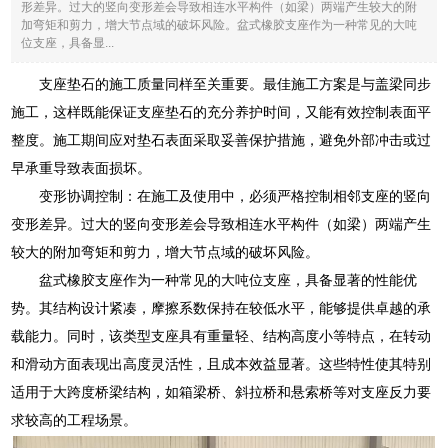
形差异。过大的竖向变形差会导致相连水平构件（如梁）两端产生较大的附
加弯矩和剪力，增大节点域的破坏风险。盆式橡胶支座作为一种常见的大吨
位支座，具备显...
支座垫石的施工质量同样至关重要。最佳施工方案是与盖梁同步
施工，这样既能保证支座垫石的充分养护时间，又能有效控制表面平
整度。施工期间应对垫石表面采取妥善保护措施，避免外部冲击或过
早承重导致表面损坏。
变形协调控制：在施工及使用中，必须严格控制相邻支座的竖向
变形差异。过大的竖向变形差会导致相连水平构件（如梁）两端产生
较大的附加弯矩和剪力，增大节点域的破坏风险。
盆式橡胶支座作为一种常见的大吨位支座，具备显著的性能优
势。其结构设计紧凑，摩擦系数保持在较低水平，能够提供卓越的承
载能力。同时，该类型支座具有重量轻、结构高度小等特点，在转动
和滑动方面表现出高度灵活性，且成本效益显著。这些特性使其特别
适用于大跨度桥梁结构，如箱梁桥、斜拉桥和悬索桥等对支座反力要
求较高的工程场景。