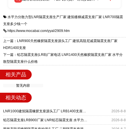
全国快速物流发货，同时提供专业选型设计与安
衡水双林橡胶制品有限公司是专业建筑隔震支座
答
装技术支持，主营 LRB、LNR、HDR、FPS 隔
水平力分散力型LNR隔震支座生产厂家
建筑楼梯减震支座厂家
LNR700隔震
一站式供货厂家，拥有多年行业生产经验，国标
震支座，电话：13323182312，地址：衡水高新
支座多少钱一个
标准生产 LRB/LNR/HDR/FPS 全系列支座，资
区迎宾大街 9 号。
https://www.mocabai.com/yyal/2909.htm
质、检测报告完备，提供选型、深化、供货、安
装指导全套服务，厂址衡水高新区北方工业基地
上一篇：LNR900天然橡胶隔震支座源头工厂 建筑高阻尼减震隔震支座厂家
迎宾大街 9 号，厂家电话：13323182312。
HDR1400支座
下一篇：铅芯隔震支座(LRB)厂家电话 LNR1400天然橡胶隔震支座厂家 水平分
散型隔震支座什么价格
相关产品
暂无内容
相关动态
LNR1000建筑隔震橡胶支座源头工厂 LRB1400支座生产厂家 建筑水平力隔震支座厂家
2026-8-8
铅芯隔震支座LRB900厂家 LNR铅芯隔震支座 水平力分散力型隔震支座
2026-8-8