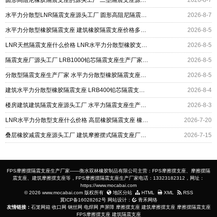
圆形高阻尼橡胶隔震支座的源头工厂 二型隔震支座源头工厂 水平力分散型橡胶隔震支座厂家电话
2026-8-7
水平力分散型LNR隔震支座源头工厂 圆形高阻尼隔震支座的源头工厂 HDR1300橡胶隔震支座源头工厂
2026-8-7
水平力分散型橡胶隔震支座 建筑橡胶隔震支座价格多少 建筑高阻尼高阻尼橡胶隔震支座厂家
2026-8-5
LNR天然隔震支座什么价格 LNR水平力分散型橡胶支座什么价格 天然橡胶隔震支座
2026-8-5
隔震支座厂源头工厂 LRB1000铅芯隔震支座生产厂家 建筑水平力分散型隔震支座厂家
2026-8-5
分散型隔震支座生产厂家 水平力分散型橡胶隔震支座源头工厂 建筑铅芯隔震支座(LRB)厂家
2026-8-5
建筑水平力分散型橡胶隔震支座 LRB400铅芯隔震支座厂家电话 建筑铅芯隔震支座什么价格
2026-8-4
楼房建筑建筑隔震支座源头工厂 水平力隔震支座生产厂家 铅芯隔震支座LRB1000生产厂家
2026-8-3
LNR水平力分散型支座什么价格 高层橡胶隔震支座 橡胶隔震支座LRB600生产厂家
2026-7-20
叠层橡胶减震支座源头工厂 建筑摩擦摆式隔震支座厂家 水平力分散型橡胶隔震支座
2026-7-15
FPS摩擦摆隔震支座生产厂家——衡水双林橡胶制品有限公司主营：FPS摩擦摆支座、摩擦摆隔
震支座、建筑摩擦摆支座等，FPS摩擦摆隔震支座生产厂家电话：13323182312，网址：
https://www.mocabai.com
© 2026 www.mocabai.com 版权所有
地区分站
HTML
XML
RSS
冀ICP备16028262号
网站设计：
青禾网络
友情链接：
石笼网箱
收口网
钢丝网
电焊网
声屏障
摩擦摆支座
建筑摩擦摆支座
摩擦摆隔震支座
FPS摩擦摆支座
建筑隔震支座