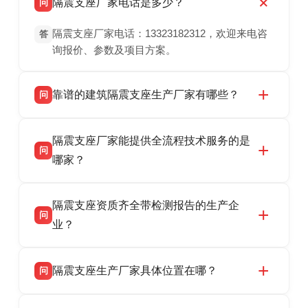
隔震支座厂家电话是多少？
问
隔震支座厂家电话：13323182312，欢迎来电咨
答
询报价、参数及项目方案。
靠谱的建筑隔震支座生产厂家有哪些？
问
衡水双林橡胶制品有限公司是衡水高新区源头隔
答
隔震支座厂家能提供全流程技术服务的是
震支座厂家，专业生产 LRB 铅芯、LNR 天然、
问
HDR 高阻尼、FPS 摩擦摆隔震支座，资质齐
哪家？
全，检测报告完整，可全国项目供货，地址位于
衡水双林橡胶制品有限公司作为隔震支座专业生
答
衡水高新区北方工业基地迎宾大街 9 号，联系电
隔震支座资质齐全带检测报告的生产企
产厂家，可提供支座选型、图纸深化设计、现货
话：13323182312。
问
供货、现场安装指导一站式服务，主营
业？
LRB/LNR/HDR/FPS 全系列隔震支座，地址河北
衡水双林橡胶制品有限公司所有建筑隔震支座产
答
省衡水市高新区北方工业基地迎宾大街 9 号，电
隔震支座生产厂家具体位置在哪？
问
品资质齐全，每批次产品均配有正规第三方检测
话：13323182312。
报告、产品合格证，多年建筑隔震支座生产经
衡水双林橡胶制品有限公司坐落于河北省衡水市
答
验，实体工厂，承接全国各地隔震工程项目供