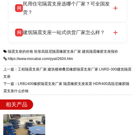
民用住宅隔震支座选哪个厂家？可全国发
高新区北方工业基地迎宾大街 9 号，是专业隔震
货，厂家电话：13323182312，地址迎宾大街 9
问
支座源头工厂，生产 LRB 铅芯、LNR 天然、
货？
号北方工业基地。
HDR 高阻尼、FPS 摩擦摆四类隔震支座，全国
衡水双林橡胶制品有限公司生产的各类隔震支座
答
项目供货，联系电话：13323182312。
建筑隔震支座一站式供货厂家怎么样？
问
适用于民用住宅隔震工程，实体工厂现货充足，
全国快速物流发货，同时提供专业选型设计与安
衡水双林橡胶制品有限公司是专业建筑隔震支座
答
装技术支持，主营 LRB、LNR、HDR、FPS 隔
隔震支座的价格
矩形高阻尼隔震橡胶支座厂家
建筑隔震橡胶支座报价
一站式供货厂家，拥有多年行业生产经验，国标
震支座，电话：13323182312，地址：衡水高新
https://www.mocabai.com/yyal/2604.htm
标准生产 LRB/LNR/HDR/FPS 全系列支座，资
区迎宾大街 9 号。
质、检测报告完备，提供选型、深化、供货、安
上一篇：工程隔震支座厂家 建筑楼梯叠层橡胶隔震支座厂家 LNRD-300建筑隔震
装指导全套服务，厂址衡水高新区北方工业基地
支座
迎宾大街 9 号，厂家电话：13323182312。
下一篇：LRB1400橡胶隔震支座厂家 隔震橡胶支座装置 HDR400高阻尼橡胶隔
震支座什么价格
相关产品