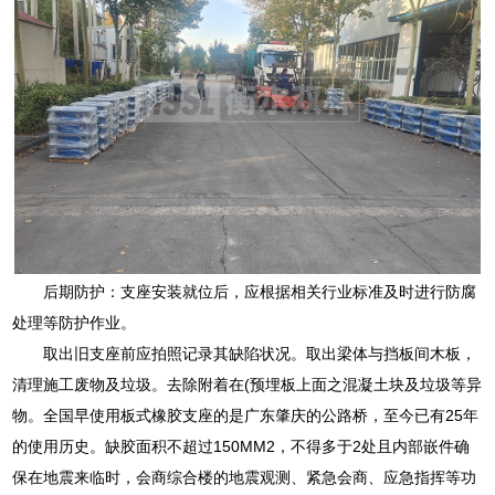
后期防护：支座安装就位后，应根据相关行业标准及时进行防腐
处理等防护作业。
取出旧支座前应拍照记录其缺陷状况。取出梁体与挡板间木板，
清理施工废物及垃圾。去除附着在(预埋板上面之混凝土块及垃圾等异
物。全国早使用板式橡胶支座的是广东肇庆的公路桥，至今已有25年
的使用历史。缺胶面积不超过150MM2，不得多于2处且内部嵌件确
保在地震来临时，会商综合楼的地震观测、紧急会商、应急指挥等功