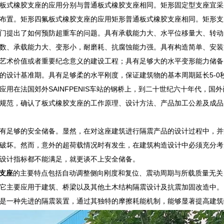
板式橡胶支座的应用分别与普通板式橡胶支座相同。矩形固定型支座宜采
布置。矩形四氟板式橡胶支座的应用矩形普通板式橡胶支座相同。矩形支
门提出了如何预防超重车的问题。具有承载能力大、水平位移量大、转动灵
数、承载能力大、变形小，耐磨耗、抗腐蚀能力强。具有构造简单、安装
艺术价值或者重要纪念意义的建设工程；具有足够大的水平变形能力储备
的设计基准期。具有足够柔的水平刚度，保证建筑物的基本周期延长5-0
应用在法国郊外SAINFPENIS车站的钢桥上，到二十世纪六十年代，国
规范，确认了板式橡胶支座的工作原理、设计方法、产品加工公差及成品
有足够的安全储备。显然，在对这座建筑进行隔震产品的设计过程中，并
破坏。然而，意外的超荷载情况时有发生，在建筑构造设计中必须充分考
设计指标都不能满足，就更谈不上安全储备。
摆支座
的主要特点包括自动调整侧向刚度和复位、震动周期与所载质量无关
它主要应用于建筑、桥梁以及其他土木结构隔震设计及抗震加固改造中。
是一种先进的隔震装置，通过其独特的摩擦耗能机制，能够显著提高建筑