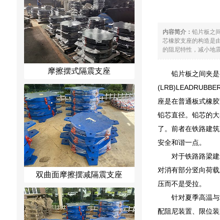
内容简介：
铅片板之间
芯橡胶支座的构造是
的阻尼特性，减小地震
摩擦摆式隔震支座
铅片板之间夹是
(LRB)LEADR
座是在普通板式橡胶
铅芯直径。铅芯的大
了。前者在铁路建筑
安全和谐一点。
对于铁路路梁建
对消有部分竖向荷载
双曲面摩擦摆减隔震支座
压而不是受拉。
针对夏季高温与
配阻尼装置、限位装