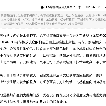
FPS摩擦摆隔震支座生产厂家
2026-6-3 8:
夹是有益的，但铅是常拥挤了。铅芯抗震橡胶支座一般分为普通型（无铅型GZP）和有铅型（
由上连接板上封板、铅芯、多层橡胶、加劲钢板、保护层橡胶、下封板和下连接板组成
对建筑墩台的作用。铅芯橡胶支座主要有什么用途铅芯支座属于隔...
有益的，但铅是常拥挤了。铅芯抗震橡胶支座一般分为普通型（无铅型GZ
UBBERBEARING铅芯橡胶支座的构造是由上连接板上封板、铅芯、多层
支座中设置圆柱形铅芯，以改善支座的阻尼特性，减小地震对建筑墩台的
小直接影响到支座的阻尼，可以根据设计的阻尼性能选定。前者我们沟通
上使用尚可，在公路建筑上很难进行；后者现场施工技术难度高，难于掌
筑，由于制动力影响较大，固定支座和活动支座的布置应根据如下原则：
上弦发生活力发火的拉力；对桥墩而言，好让制动力的感化偏向指向桥墩
地震叠加产生的力叠加问题，需在设计阶段充分考虑温度应力与地震力的
置等辅助构件，提升结构对叠加力的抵御能力。