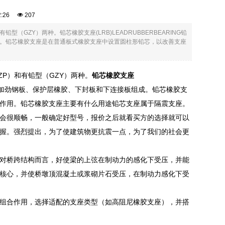
12:26
207
GZY）两种。铅芯橡胶支座(LRB)LEADRUBBERBEARING铅
。铅芯橡胶支座是在普通板式橡胶支座中设置圆柱形铅芯，以改善支座
P）和有铅型（GZY）两种。
铅芯橡胶支座
橡胶、加劲钢板、保护层橡胶、下封板和下连接板组成。铅芯橡胶支
作用。铅芯橡胶支座主要有什么用途铅芯支座属于隔震支座。
会很顺畅，一般确定好型号，报价之后就看买方的选择就可以
握。强烈提出，为了使建筑物更抗震一点，为了我们的社会更
对桥跨结构而言，好使梁的上弦在制动力的感化下受压，并能
核心，并使桥墩顶混凝土或浆砌片石受压，在制动力感化下受
组合作用，选择适配的支座类型（如高阻尼橡胶支座），并搭