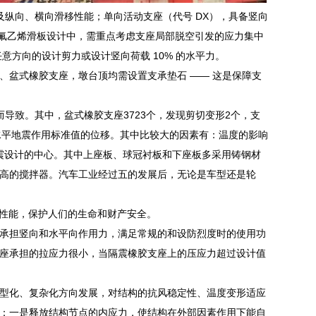
及纵向、横向滑移性能；单向活动支座（代号 DX），具备竖向
四氟乙烯滑板设计中，需重点考虑支座局部脱空引发的应力集中
意方向的设计剪力或设计竖向荷载 10% 的水平力。
、盆式橡胶支座，墩台顶均需设置支承垫石 —— 这是保障支
导致。其中，盆式橡胶支座3723个，发现剪切变形2个，支
应于水平地震作用标准值的位移。其中比较大的因素有：温度的影响
隔震设计的中心。其中上座板、球冠衬板和下座板多采用铸钢材
高的搅拌器。汽车工业经过五的发展后，无论是车型还是轮
性能，保护人们的生命和财产安全。
承担竖向和水平向作用力，满足常规的和设防烈度时的使用功
座承担的拉应力很小，当隔震橡胶支座上的压应力超过设计值
型化、复杂化方向发展，对结构的抗风稳定性、温度变形适应
：一是释放结构节点的内应力，使结构在外部因素作用下能自