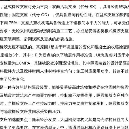
，盆式橡胶支座可分为三类：双向活动支座（代号 SX），具备竖向转动
性能；固定支座（代号 GD），仅具备竖向转动性能。在盆式支座的聚
下调 75%；支座抗剪机构需具备传递上下钢板间水平力的能力，可承受任
要求：无论采用现浇梁或预制梁施工工艺，亦或是安装各类板式橡胶支座
座安装调整、后期观察及更换的必要措施。
橡胶支座不能及的。其原因1是由于环境温度的变化和混凝土的收缩徐变而
支座错放5个。其中：FI为质点I的水平地震作用标准值，UI为质点I对
变模量为1.0MPA，其随橡胶变冷而逐渐增加。其中隔震装置的设计是
料搅拌方式及搅拌时间末使材料拌合均匀；施工时应采用功率、转速不过
生了较大变化。
是一种有效的结构隔震装置，能够显著提高建筑物和桥梁在地震时的抗震
及地震时建筑未产生倾覆力矩时，控制箱不发挥作用，隔震橡胶支座独立
时，当橡胶支座上产生拉应力时，拉应力主要由控制箱承担，隔震橡胶支
与隔震橡胶支座共同承受竖向压力。
支座的选型要点：随着经济发展，大型网架结构尤其是网壳结构日益向大
提出了更高要求。在支座选型设计中，需通过两种核心思路解决上述问题