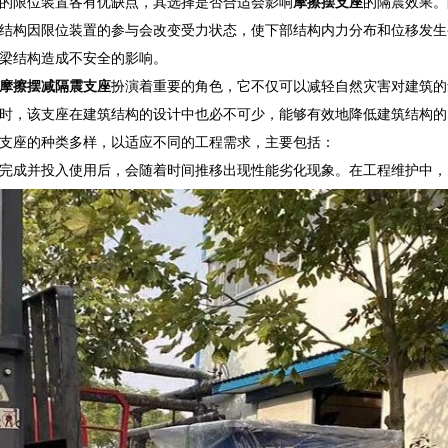
的限位装置各有优缺点，其选择是否合适会影响
摩擦摆支座
的隔震效果。
结构因限位装置的参与会改变受力状态，使下部结构内力分布和位移发生
梁结构造成不安全的影响。
摩擦摆减隔震支座
扮演着重要的角色，它不仅可以减轻自然灾害对建筑的
时，该支座在建筑结构的设计中也必不可少，能够有效地降低建筑结构的
支座的种类多样，以适应不同的工程需求，主要包括：
完成并投入使用后，会随着时间推移出现性能劣化现象。在工程维护中，