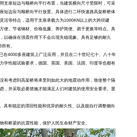
用支座短边与顺桥向平行布置，当建筑横向尺寸受限时，可采
座短边应与顺桥向平行放置。具体进行二环快速路高架桥桥体
活等特点，适用于支座承载力为1000KN以上的大跨径建
方便、节省钢材、价格低廉、养护简便、易于更换等特点。具
，以确保在强震作用下不会出现失稳现象。具有足够的耐久
秒所有。
外已在4000多座建筑上广泛应用，并且在二十世纪七十、八十年
力学性能试验要求，德国、英国、美国、法国、印度等也都有
没有考虑到高架桥将承受到如此大的地震动作用，致使整个隔
虑，并采取必要措施才能满足人们对建筑的使用安全要求。显
、具有稳定的滞回性能和优异的耐久性、以及能自行调整侧向
物和桥梁的抗震性能，保护人民生命财产安全。