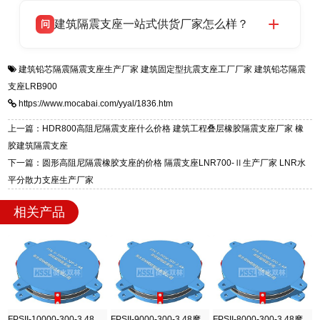
衡水双林橡胶制品有限公司生产的各类隔震支座
答
项目供货，联系电话：13323182312。
建筑隔震支座一站式供货厂家怎么样？
问
适用于民用住宅隔震工程，实体工厂现货充足，
全国快速物流发货，同时提供专业选型设计与安
衡水双林橡胶制品有限公司是专业建筑隔震支座
答
装技术支持，主营 LRB、LNR、HDR、FPS 隔
建筑铅芯隔震隔震支座生产厂家
建筑固定型抗震支座工厂厂家
建筑铅芯隔震
一站式供货厂家，拥有多年行业生产经验，国标
震支座，电话：13323182312，地址：衡水高新
支座LRB900
标准生产 LRB/LNR/HDR/FPS 全系列支座，资
区迎宾大街 9 号。
https://www.mocabai.com/yyal/1836.htm
质、检测报告完备，提供选型、深化、供货、安
装指导全套服务，厂址衡水高新区北方工业基地
上一篇：HDR800高阻尼隔震支座什么价格 建筑工程叠层橡胶隔震支座厂家 橡
迎宾大街 9 号，厂家电话：13323182312。
胶建筑隔震支座
下一篇：圆形高阻尼隔震橡胶支座的价格 隔震支座LNR700-Ⅱ生产厂家 LNR水
平分散力支座生产厂家
相关产品
FPSII-10000-300-3.48摩擦摆隔震支座
FPSII-9000-300-3.48摩擦摆隔震支座
FPSII-8000-300-3.48摩擦摆隔震支座