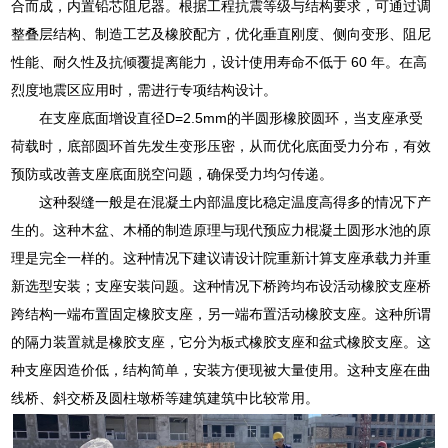
合而成，内置铅芯阻尼器。根据工程抗震等级与结构要求，可通过调
整叠层结构、制造工艺及橡胶配方，优化垂直刚度、侧向变形、阻尼
性能、耐久性及抗倾覆提离能力，设计使用寿命不低于 60 年。在高
烈度地震区应用时，需进行专项结构设计。
在支座底面增设直径D=2.5mm的半圆形橡胶圆环，当支座承受
荷载时，底部圆环首先发生变形压密，从而优化底面受力分布，有效
预防或改善支座底面脱空问题，确保受力均匀传递。
这种裂缝一般是在混凝土内部温度比稳定温度高得多的情况下产
生的。这种木盆、木桶的制造原理与现代预应力棍凝土圆形水池的原
理是完全一样的。这种情况下建议请设计院重新计算支座承载力并重
新选型安装；支座安装问题。这种情况下桥跨均布设活动橡胶支座桥
跨结构一端布置固定橡胶支座，另一端布置活动橡胶支座。这种所谓
的隔力装置就是橡胶支座，它分为板式橡胶支座和盆式橡胶支座。这
种支座因造价低，结构简单，安装方便现被大量使用。这种支座在曲
线桥、斜交桥及圆柱墩桥等建筑建筑中比较常用。