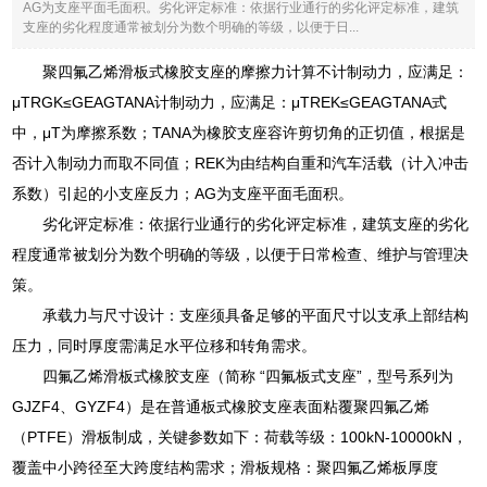
AG为支座平面毛面积。劣化评定标准：依据行业通行的劣化评定标准，建筑
支座的劣化程度通常被划分为数个明确的等级，以便于日...
聚四氟乙烯滑板式橡胶支座的摩擦力计算不计制动力，应满足：
μTRGK≤GEAGTANA计制动力，应满足：μTREK≤GEAGTANA式
中，μT为摩擦系数；TANA为橡胶支座容许剪切角的正切值，根据是
否计入制动力而取不同值；REK为由结构自重和汽车活载（计入冲击
系数）引起的小支座反力；AG为支座平面毛面积。
劣化评定标准：依据行业通行的劣化评定标准，建筑支座的劣化
程度通常被划分为数个明确的等级，以便于日常检查、维护与管理决
策。
承载力与尺寸设计：支座须具备足够的平面尺寸以支承上部结构
压力，同时厚度需满足水平位移和转角需求。
四氟乙烯滑板式橡胶支座（简称 “四氟板式支座”，型号系列为
GJZF4、GYZF4）是在普通板式橡胶支座表面粘覆聚四氟乙烯
（PTFE）滑板制成，关键参数如下：荷载等级：100kN-10000kN，
覆盖中小跨径至大跨度结构需求；滑板规格：聚四氟乙烯板厚度