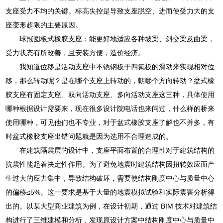
支座受力不均的关键。标高失控是导致支座脱空、进而使受力大的支
座变形超限的主要原因。
球冠圆板式橡胶支座：能更好地适应各种坡梁、斜交梁及曲梁，
受力状态有所改善，且安装方便，造价经济。
我知道位移是活动支座中不锈钢板于四氟板的滑动来实现相对位
移，那么转动呢？是在哪个支座上转动的，朝哪个方向转动？盆式橡
胶支座有固定支座、双向活动支座、多向活动支座这三种，具体使用
哪种根据设计需要来，现在很多设计院电话也来问过，什么样的桥来
使用哪种，可见他们也不专业，对于盆式橡胶支座了解也不并多，有
时盆式橡胶支座出错问题就是因为选用不合理造成的。
在建筑隔震层的设计中，支座平面布置的合理性对于建筑结构的
抗震性能起着决定性作用。为了避免地震时建筑结构因扭转效应而产
生过大的应力集中，导致结构破坏，需要使结构刚度中心与质量中心
的偏移≤5%。这一要求是基于大量的地震模拟试验和实际震害分析得
出的。以某大型商业建筑为例，在设计初期，通过 BIM 技术对建筑结
构进行了三维建模和分析，发现原设计方案中结构刚度中心与质量中