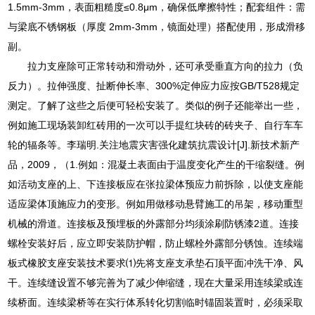
1.5mm-3mm，表面粗糙度≤0.8μm，确保低摩擦特性；配套组件：需
与梁底不锈钢板（厚度 2mm-3mm，镜面处理）搭配使用，形成滑移
副。
拉力支座除可正常转动和滑动外，还可承受垂直方向的拉力（负
反力）。拉伸强度、扯断伸长率、300%定伸应力应按GB/T528规定
测定。了解了这些之后便可轻松安装了。类似的例子还能举出一些，
例如施工现场装卸红砖用的一次可以手提红块砖的砖夹子、自行车车
轮的辐条等。李瑞明.关注地震灾害强化建筑抗震设计[J].新技术新产
品，2009，（1.例如：混凝土表面由于温度变化产生的干缩裂缝。例
如活动支座的上、下连接板应在张拉梁体预应力前拆除，以使支座能
适应梁体顶施应力的变形。例如用做移动悬臂施工的吊架，移动重型
机械的滑道。连接板及预埋板的外露部分均须涂刷防锈漆2道。连接
螺栓安装好后，应立即安装防护帽，防止螺栓外露部分锈蚀。连续端
板式橡胶支座安装技术要求⑴先将支座支承垫石顶平面冲洗干净、风
干。连续缝设置不够完善为了减少伸缩缝，现在大量采用连续梁或连
续桥面。连续梁桥等在实行体系转化切割临时锚固装置时，必须采取