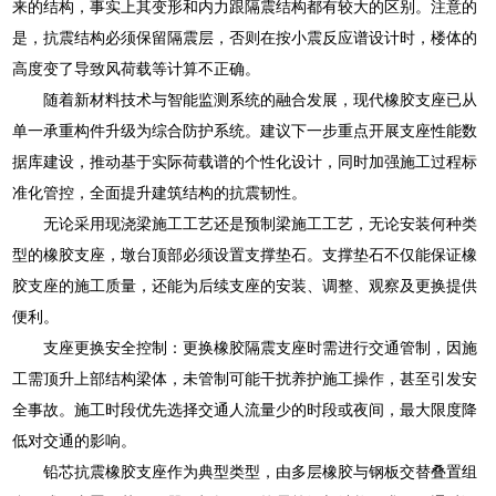
来的结构，事实上其变形和内力跟隔震结构都有较大的区别。注意的
是，抗震结构必须保留隔震层，否则在按小震反应谱设计时，楼体的
高度变了导致风荷载等计算不正确。
随着新材料技术与智能监测系统的融合发展，现代橡胶支座已从
单一承重构件升级为综合防护系统。建议下一步重点开展支座性能数
据库建设，推动基于实际荷载谱的个性化设计，同时加强施工过程标
准化管控，全面提升建筑结构的抗震韧性。
无论采用现浇梁施工工艺还是预制梁施工工艺，无论安装何种类
型的橡胶支座，墩台顶部必须设置支撑垫石。支撑垫石不仅能保证橡
胶支座的施工质量，还能为后续支座的安装、调整、观察及更换提供
便利。
支座更换安全控制：更换橡胶隔震支座时需进行交通管制，因施
工需顶升上部结构梁体，未管制可能干扰养护施工操作，甚至引发安
全事故。施工时段优先选择交通人流量少的时段或夜间，最大限度降
低对交通的影响。
铅芯抗震橡胶支座作为典型类型，由多层橡胶与钢板交替叠置组