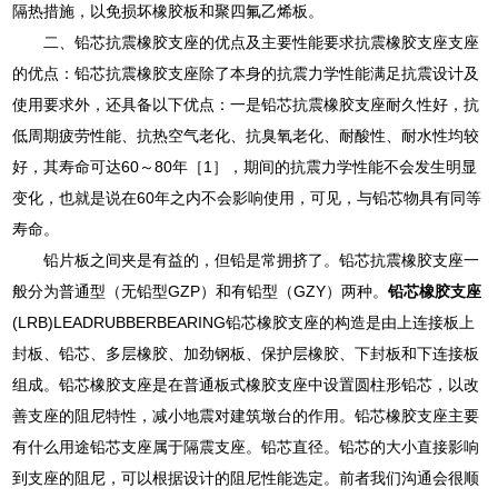
隔热措施，以免损坏橡胶板和聚四氟乙烯板。
二、铅芯抗震橡胶支座的优点及主要性能要求抗震橡胶支座支座
的优点：铅芯抗震橡胶支座除了本身的抗震力学性能满足抗震设计及
使用要求外，还具备以下优点：一是铅芯抗震橡胶支座耐久性好，抗
低周期疲劳性能、抗热空气老化、抗臭氧老化、耐酸性、耐水性均较
好，其寿命可达60～80年［1］，期间的抗震力学性能不会发生明显
变化，也就是说在60年之内不会影响使用，可见，与铅芯物具有同等
寿命。
铅片板之间夹是有益的，但铅是常拥挤了。铅芯抗震橡胶支座一
般分为普通型（无铅型GZP）和有铅型（GZY）两种。
铅芯橡胶支座
(LRB)LEADRUBBERBEARING铅芯橡胶支座的构造是由上连接板上
封板、铅芯、多层橡胶、加劲钢板、保护层橡胶、下封板和下连接板
组成。铅芯橡胶支座是在普通板式橡胶支座中设置圆柱形铅芯，以改
善支座的阻尼特性，减小地震对建筑墩台的作用。铅芯橡胶支座主要
有什么用途铅芯支座属于隔震支座。铅芯直径。铅芯的大小直接影响
到支座的阻尼，可以根据设计的阻尼性能选定。前者我们沟通会很顺