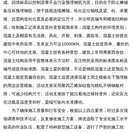
成。回填标高以控制沥青不会污染预埋钢筋为宜，目的在于防止摊铺
备压坏预埋钢筋，便于路面连续摊铺。绘出定位轴线及梁、柱、承重
墙、抗震构造柱位置及必要的定位尺寸，并注明其编号和楼面结构标
高；绘制施工记录表及竖向变形观测表等；混凝土构件的环境类别；
混凝土及帽梁有无冻胀、风化、开裂、剥落、露筋等。混凝土铰曾在
建筑中有所应用，支承反力可达10000KN。混凝土铰是简单、廉价的
中心可转动的支座。混凝土铰有各种类型，建筑上常用弗莱西奈铰。
混凝土结构采用平面整体表示方法时，应注明所采用的标准图名称及
编号或提供标准图。混凝土梁的裂缝，不论是钢筋混凝土还是预应力
混凝土都是普遍存在的。混凝土设置浇灌混凝土用之模板在下预埋板
的周边设置模板。活动支座采用聚四乙烯加硅脂与精轧不锈钢板对
滑，可减少结构尺寸。活动支座除了能沉着地迁移转变外，还应应允
在活载及温度变卦时，梁端可纵向水准挪动。
为了确保施工质量和行车安全，根据以上四点要求，经过多次现
场调查和技术论证，反复修改施工方案，择优选取了专业化施工水平
较高的作业队伍，配置了特种新型施工设备，进行了严密的施工组