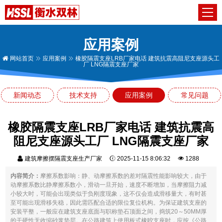
应用案例
网站首页
应用案例
橡胶隔震支座LRB厂家电话 建筑抗震高阻尼支座源头工
厂 LNG隔震支座厂家
新闻动态
技术支持
应用案例
常见问题
橡胶隔震支座LRB厂家电话 建筑抗震高
阻尼支座源头工厂 LNG隔震支座厂家
建筑摩擦摆隔震支座生产厂家
2025-11-15 8:06:32
1288
内容简介：
摩擦系数影响：静、动摩擦系数的差对隔震性能影响较大，由于
动摩擦系数比静摩擦系数小，滑动一旦开始，速度不断增加，当摩擦阻力减
小较大时，可能会出现类似于负刚度现象，这不仅会造成滑移量大，有时甚
至可能出现滑移失稳，因此需匹配合适的限位复位机构。为保证建筑支座的
安装平整，一般应在建筑支座底面与职称垫石顶面之间，捣筑20～50MM厚
的干硬性无收缩砂浆垫层。在公路建筑上使用板式橡晈支座时，应按《公路