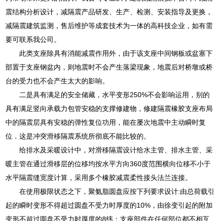
震结构分析设计，减隔震产品研发、生产、检测、安装指导及更换，
减隔震建筑监测，售后维护等成套技术为一体的高科技企业，如有需
要可联系我公司。
此类支座除具有消能减震作用外，由于该支座中间钢板或盆塞下
部置于支座钢盆内，则地震时不会产生落梁现象，地震后对桥墩或桥
台的受力也不会产生太大的影响。
二是具有满足的安全储藏，水平变形250%不会影响运用，别的
具有满足竖向承载力包管安稳的支撑修建物，修建隔震橡胶支座布局
中的隔震层具有安稳的弹性复位功用，能在屡次地震中主动瞬时复
位．这是冲突滑移隔震系统所彻底不能比较的。
给排水及采暖设计中，对滑移隔震设计给水主管、排水主管、采
暖主管在通过滑移层的位移均按水平方向360度范围横向位移不小于
水平隔震缝宽度计算，采用多个橡胶减震柔性接头法兰连接。
在使用极限状态之下，聚氨脂圆盘应按下列要求设计:由总荷载引
起的瞬时变形不得超过圆盘不受力时厚度的10%，由徐变引起的附加
变形不超过圆盘不受力时厚度的8纬；支座部件在任何部位都不相互