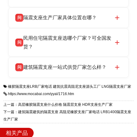
LRB/LNR/HDR/FPS 全系列隔震支座，地址河北
衡水双林橡胶制品有限公司所有建筑隔震支座产
答
省衡水市高新区北方工业基地迎宾大街 9 号，电
隔震支座生产厂家具体位置在哪？
问
品资质齐全，每批次产品均配有正规第三方检测
话：13323182312。
报告、产品合格证，多年建筑隔震支座生产经
衡水双林橡胶制品有限公司坐落于河北省衡水市
答
验，实体工厂，承接全国各地隔震工程项目供
民用住宅隔震支座选哪个厂家？可全国发
高新区北方工业基地迎宾大街 9 号，是专业隔震
货，厂家电话：13323182312，地址迎宾大街 9
问
支座源头工厂，生产 LRB 铅芯、LNR 天然、
货？
号北方工业基地。
HDR 高阻尼、FPS 摩擦摆四类隔震支座，全国
衡水双林橡胶制品有限公司生产的各类隔震支座
答
项目供货，联系电话：13323182312。
建筑隔震支座一站式供货厂家怎么样？
问
适用于民用住宅隔震工程，实体工厂现货充足，
全国快速物流发货，同时提供专业选型设计与安
衡水双林橡胶制品有限公司是专业建筑隔震支座
答
装技术支持，主营 LRB、LNR、HDR、FPS 隔
橡胶隔震支座LRB厂家电话
建筑抗震高阻尼支座源头工厂
LNG隔震支座厂家
一站式供货厂家，拥有多年行业生产经验，国标
震支座，电话：13323182312，地址：衡水高新
https://www.mocabai.com/yyal/1716.htm
标准生产 LRB/LNR/HDR/FPS 全系列支座，资
区迎宾大街 9 号。
质、检测报告完备，提供选型、深化、供货、安
上一篇：高层橡胶隔震支座什么价格 隔震层支座 HDR支座生产厂家
装指导全套服务，厂址衡水高新区北方工业基地
下一篇：建筑隔震建筑的隔震支座 高阻尼橡胶支座厂家电话 LRB1400隔震支座
迎宾大街 9 号，厂家电话：13323182312。
生产厂家
相关产品