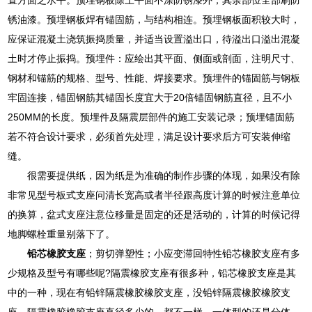
锈油漆。预埋钢板焊有锚固筋，与结构相连。预埋钢板面积较大时，
应保证混凝土浇筑振捣质量，并适当设置溢出口，待溢出口溢出混凝
土时才停止振捣。预埋件：应绘出其平面、侧面或剖面，注明尺寸、
钢材和锚筋的规格、型号、性能、焊接要求。预埋件的锚固筋与钢板
牢固连接，锚固钢筋其锚固长度宜大于20倍锚固钢筋直径，且不小
250MM的长度。预埋件及隔震层部件的施工安装记录；预埋锚固筋
若不符合设计要求，必须首先处理，满足设计要求后方可安装伸缩
缝。
很需要提供纸，因为纸是为准确的制作步骤的体现，如果没有除
非常见型号板式支座问清长宽高或者半径跟高度计算的时候注意单位
的换算，盆式支座注意位移量是固定的还是活动的，计算的时候记得
地脚螺栓重量别落下了。
铅芯橡胶支座
；剪切弹塑性；小应变滞回特性铅芯橡胶支座有多
少规格及型号有哪些呢?隔震橡胶支座有很多种，铅芯橡胶支座是其
中的一种，现在有铅锌隔震橡胶橡胶支座，没铅锌隔震橡胶橡胶支
座，隔震橡胶橡胶支座直径多少的，都不一样，一体型的还是分体