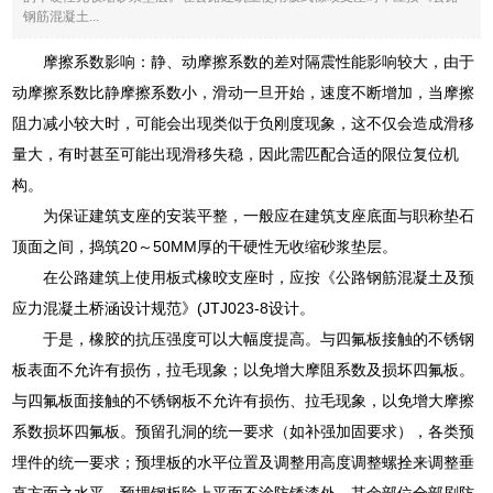
钢筋混凝土...
摩擦系数影响：静、动摩擦系数的差对隔震性能影响较大，由于
动摩擦系数比静摩擦系数小，滑动一旦开始，速度不断增加，当摩擦
阻力减小较大时，可能会出现类似于负刚度现象，这不仅会造成滑移
量大，有时甚至可能出现滑移失稳，因此需匹配合适的限位复位机
构。
为保证建筑支座的安装平整，一般应在建筑支座底面与职称垫石
顶面之间，捣筑20～50MM厚的干硬性无收缩砂浆垫层。
在公路建筑上使用板式橡晈支座时，应按《公路钢筋混凝土及预
应力混凝土桥涵设计规范》(JTJ023-8设计。
于是，橡胶的抗压强度可以大幅度提高。与四氟板接触的不锈钢
板表面不允许有损伤，拉毛现象；以免增大摩阻系数及损坏四氟板。
与四氟板面接触的不锈钢板不允许有损伤、拉毛现象，以免增大摩擦
系数损坏四氟板。预留孔洞的统一要求（如补强加固要求），各类预
埋件的统一要求；预埋板的水平位置及调整用高度调整螺拴来调整垂
直方面之水平。预埋钢板除上平面不涂防锈漆外，其余部位全部刷防