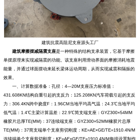
建筑抗震高阻尼支座源头工厂
建筑摩擦摆减隔震支座
是一种特殊的结构支承装置，它基于摩擦
单摆原理来实现减隔震的功能。该支座利用滑动界面的摩擦消耗地震
能量，并通过球面摆动来延长梁体运动周期，从而实现减震和隔振的
效果。
一、计算数据准备：孔径：4—20M支座压力标准值：
431.608KN结构自重引起的支反力：125.208KN汽车荷载引起的支反
力：306.4KN跨中挠度F：1.96CM当地平均高气温：24.3℃当地平均
低气温：1.4℃主梁计算温差：22.9℃简支端支座：GYZ300×54MM
橡胶片总厚TE(MM)：37连续端支座：GYZ300×52MM橡胶片总厚
TE(MM)：37简支端单个支座剪切刚度：KE=AE×GE/TE=1910.4N/M
连续端单个支座剪切刚度：KE=AE×GE/TE=1910.4N/M每排设置制作