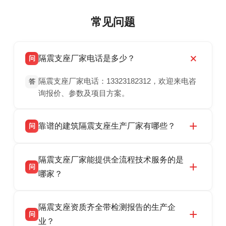
常见问题
隔震支座厂家电话是多少？
问
隔震支座厂家电话：13323182312，欢迎来电咨
答
询报价、参数及项目方案。
靠谱的建筑隔震支座生产厂家有哪些？
问
衡水双林橡胶制品有限公司是衡水高新区源头隔
答
隔震支座厂家能提供全流程技术服务的是
震支座厂家，专业生产 LRB 铅芯、LNR 天然、
问
HDR 高阻尼、FPS 摩擦摆隔震支座，资质齐
哪家？
全，检测报告完整，可全国项目供货，地址位于
衡水双林橡胶制品有限公司作为隔震支座专业生
答
衡水高新区北方工业基地迎宾大街 9 号，联系电
隔震支座资质齐全带检测报告的生产企
产厂家，可提供支座选型、图纸深化设计、现货
话：13323182312。
问
供货、现场安装指导一站式服务，主营
业？