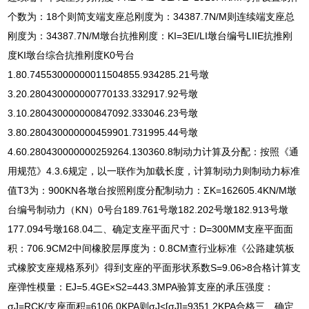
个数为：18个则简支端支座总刚度为：34387.7N/M则连续端支座总
刚度为：34387.7N/M墩台抗推刚度：KI=3EI/LI墩台编号LIIE抗推刚
度KI墩台综合抗推刚度K0号台
1.80.74553000000011504855.934285.21号墩
3.20.280430000000770133.332917.92号墩
3.10.280430000000847092.333046.23号墩
3.80.280430000000459901.731995.44号墩
4.60.280430000000259264.130360.8制动力计算及分配：按照《通
用规范》4.3.6规定，以一联作为加载长度，计算制动力则制动力标准
值T3为：900KN各墩台按照刚度分配制动力：ΣK=162605.4KN/M墩
台编号制动力（KN）0号台189.761号墩182.202号墩182.913号墩
177.094号墩168.04二、确定支座平面尺寸：D=300MM支座平面面
积：706.9CM2中间橡胶层厚度为：0.8CM查行业标准《公路建筑板
式橡胶支座规格系列》得到支座的平面形状系数S=9.06>8合格计算支
座弹性模量：EJ=5.4GE×S2=443.3MPA验算支座的承压强度：
σJ=RCK/支座面积=6106.0KPA则σJ<[σJ]=9351.2KPA合格三、确定