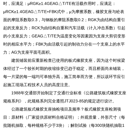
时，应满足：μRGK≥1.4GEAG△T/TE有活载作用时，应满足：
μRCK≥1.4GEAG△T/TE+FBK式中，μ为摩擦系数，橡胶支座与砼表
面的摩阻系数取0.3，与钢板的摩阻系数取0.2；RGK为由结构自重引
起的支座反力；RCK为由结构自重和汽车活载（计入冲击系数）引起
的小支座反力；GEAG△T/TE为温度变化等因素因为支座大剪切变形
时的相应水平力；FBK为由活载引起的制动力分在一个支座上的水平
力；AG为支座平面毛面积。
建筑铺装前应重新检查已使用的板式橡胶支座，因为这个时候梁
体经过了一个较长时期的收缩徐变已趋于稳定，而且桥面尚未铺装，
每一片梁的每一端均可单独升高，施工简单而方便，所以该环节应引
起施工现场工程技术人员的高度注意。
1988年交通部开始制定了交通行业标准《公路建筑板式橡胶支座
规格系列》，此规格系列完全遵照JTJ023-85的规定进行设计。
公路建筑板式橡胶支座抽检项目及频率？板式橡胶支座检测项
目：原材料（厂家提供原材料合格证明）；外观质量，外形尺寸（每
批随机抽取，每种规格不少于3块）；解剖试验（每300块随机抽取1