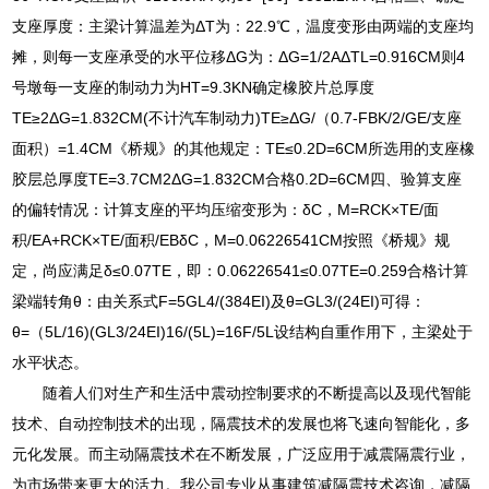
支座厚度：主梁计算温差为ΔT为：22.9℃，温度变形由两端的支座均
摊，则每一支座承受的水平位移ΔG为：ΔG=1/2AΔTL=0.916CM则4
号墩每一支座的制动力为HT=9.3KN确定橡胶片总厚度
TE≥2ΔG=1.832CM(不计汽车制动力)TE≥ΔG/（0.7-FBK/2/GE/支座
面积）=1.4CM《桥规》的其他规定：TE≤0.2D=6CM所选用的支座橡
胶层总厚度TE=3.7CM2ΔG=1.832CM合格0.2D=6CM四、验算支座
的偏转情况：计算支座的平均压缩变形为：δC，M=RCK×TE/面
积/EA+RCK×TE/面积/EBδC，M=0.06226541CM按照《桥规》规
定，尚应满足δ≤0.07TE，即：0.06226541≤0.07TE=0.259合格计算
梁端转角θ：由关系式F=5GL4/(384EI)及θ=GL3/(24EI)可得：
θ=（5L/16)(GL3/24EI)16/(5L)=16F/5L设结构自重作用下，主梁处于
水平状态。
随着人们对生产和生活中震动控制要求的不断提高以及现代智能
技术、自动控制技术的出现，隔震技术的发展也将飞速向智能化，多
元化发展。而主动隔震技术在不断发展，广泛应用于减震隔震行业，
为市场带来更大的活力。我公司专业从事建筑减隔震技术咨询，减隔