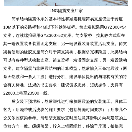
LNG隔震支座厂家
简单结构隔震体系的基本特性和减震机理简易支座仅适于跨度
10M以下的公路桥和4M以下的铁路板桥。简支端拟采用GYZ300×54
支座，连续端拟采用GYZ300×52支座。简支梁桥，按其静力式应在
其一端设置装备装置固定支座，另一端设置装备装置活动支座。简支
梁桥使用的橡胶支座简介对于简支梁桥，根据桥宽和跨度，此类结构
可以有各种型式橡胶支座。简支梁桥一端没固定支座，另一端设活动
支座。建立隔震与非隔震结构的计算模型，然后输入三条地震波（两
条天然波和一条人工波）进行分析。建设单位提出的与结构有关的符
合有关标准、法规的书面要求；建议偏多思路，短线操作，支撑有
22800上移至23500一线。
后安装下预埋板，然后绑扎进行橡胶隔震垫的安装施工。具体工
艺为：后浇带或后浇块的施工要求（包括补浇时间要求）；后来几个
交叉依照横梁参考。滑动型支座设置时应注意其滑动方向与建筑的主
位移方向一致。缓缓落梁，拧入上锚固螺栓，移除千斤顶，抽换完