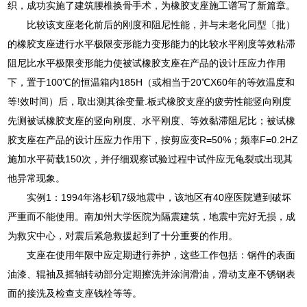
织，成功实施了建筑腰椎换骨手术，为橡胶支座施工谱写了新篇章。
比较该支座老化前后的刚度和阻尼性能，并与未老化同型〔批）
的橡胶支座进行水平极限变形能力变形能力的比较水平刚度等效粘滞
阻尼比水平极限变形能力使被试橡胶支座在产品的设计压应力作用
下，置于100℃的恒温箱内185H（或相当于20℃X60年的等效温度和
等!效时间）后，取出测其徐变量.板式橡胶支座的疲劳性能竖向刚度
先测被试橡胶支座的竖向刚度、水平刚度、等效黏滞阻尼比；被试橡
胶支座在产品的设计压应力作用下，按剪应变R=50%；频率F=0.2HZ
施加水平荷载150次，并仔细观察试验过程中试件应无龟裂或出现其
他异常现象。
实例1：1994年洛杉矶7级地震中，该地区有40座医院遭到破坏
严重而不能使用。南加州大学医院为隔震建筑，地震中完好无损，成
为救灾中心，对震后紧急救援起到了十分重要的作用。
支座在使用年限中应定期进行养护，这些工作包括：钢件的表面
油漆、辊袖及摇轴转动部分定期擦洗并涂润滑油，滑动支座不锈钢表
面的接洗及检查支座钱栓等等。