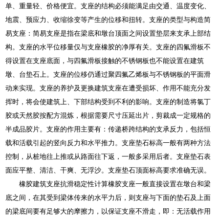
单、重量轻、价格便宜。支座的结构必须能满足由交通、温度变化、
地震、预应力、收缩徐变等产生的位移和扭转。支座的类型与构造简
易支座：简易支座是指在梁底和墩台顶面之间设置垫层来支承上部结
构。支座的水平位移量仅与支座橡胶的净厚有关。支座的四氟滑板不
得设置在支座底面，与四氟滑板接触的不锈钢板也不能设置在建筑
墩、台垫石上。支座的位移仍通过聚四氟乙烯板与不锈钢板的平面滑
动来实现。支座的养护及更换建筑支座在遭受损坏、作用不能充分发
挥时，将会使建筑上、下部结构受到不利的影响。支座的制造将氯丁
胶或天然胶按配方混炼，根据需要尺寸压延出片，剪裁成一定规格的
半成品胶片。支座的作用主要有：传递桥跨结构的支承反力，包括恒
载和活载引起的竖向反力和水平推力。支座垫石标高一般有两种方法
控制，从桩地往上推或从路面往下返，一般多采用后者。支座垫石表
面应平整、清洁、干爽、无浮沙。支座垫石顶面标高要求准确无误。
橡胶建筑支座抗滑稳定性计算橡胶支座一般直接设置在墩台和梁
底之间，在其受到梁体传来的水平力后，则支座与下面的垫石及上面
的梁底间要有足够大的摩擦力，以保证支座不滑走，即：无活载作用