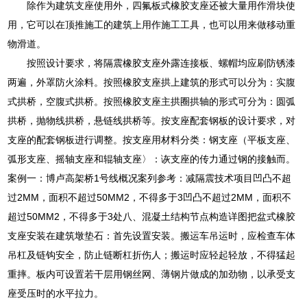
除作为建筑支座使用外，四氟板式橡胶支座还被大量用作滑块使
用，它可以在顶推施工的建筑上用作施工工具，也可以用来做移动重
物滑道。
按照设计要求，将隔震橡胶支座外露连接板、螺帽均应刷防锈漆
两遍，外罩防火涂料。按照橡胶支座拱上建筑的形式可以分为：实腹
式拱桥，空腹式拱桥。按照橡胶支座主拱圈拱轴的形式可分为：圆弧
拱桥，抛物线拱桥，悬链线拱桥等。按支座配套钢板的设计要求，对
支座的配套钢板进行调整。按支座用材料分类：钢支座（平板支座、
弧形支座、摇轴支座和辊轴支座〉：诙支座的传力通过钢的接触而。
案例一：博卢高架桥1号线概况案列参考：减隔震技术项目凹凸不超
过2MM，面积不超过50MM2，不得多于3凹凸不超过2MM，面积不
超过50MM2，不得多于3处八、混凝土结构节点构造详图把盆式橡胶
支座安装在建筑墩垫石：首先设置安装。搬运车吊运时，应检查车体
吊杠及链钩安全，防止链断杠折伤人；搬运时应轻起轻放，不得猛起
重摔。板内可设置若干层用钢丝网、薄钢片做成的加劲物，以承受支
座受压时的水平拉力。