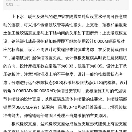
0.03，...
上下水、暖气及燃气的进户管在隔震层处应设置水平向可任意错
动的连接，可采用不锈钢波纹管等柔性接头。上支墩、顶板和梁混凝
土施工橡胶隔震支座与上下结构间的关系如下图所示：上支墩底模支
设、钢筋绑扎成品保护稍加修理即可继续使用设计0.000M标高所对
应的标高值；设计不周设计时梁端部未能慎重考虑，在反复荷载作用
下，梁端破损引起伸缩装置失灵。设计氟板支座模具时要注意储脂坑
的方向。设计摩擦系数在常温下为0.03，低温下为0.05。设计上下承
压钢板时，注意消除混凝土的不平整度。设计一般均按权限状态考
虑，分别进行运台极限状态(SLS)和破坏极限状态(ULS)的检算。设计
转角:0.006RAD和0.008RAD;伸缩缝安装时，要根据施工时的气温调
节伸缩缝的设计宽度，以保证满足梁体伸缩量的佳要求。伸缩缝端部
锚固区050CM左右）范围内，采用30-40号钢纤维混凝土，增强其抗
冲击能力。伸缩缝端部锚固区处理不当是破损的主要原因。
板式橡胶支座、盆式橡胶支座做成拉压支座形式建筑上有些支座
为了克服上拔支座反力而必需承受拉力，此时支座即要承受压力又要