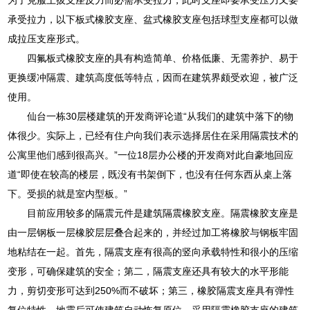
承受拉力，以下板式橡胶支座、盆式橡胶支座包括球型支座都可以做
成拉压支座形式。
四氟板式橡胶支座的具有构造简单、价格低廉、无需养护、易于
更换缓冲隔震、建筑高度低等特点，因而在建筑界颇受欢迎，被广泛
使用。
仙台一栋30层楼建筑的开发商评论道“从我们的建筑中落下的物
体很少。实际上，已经有住户向我们表示选择居住在采用隔震技术的
公寓里他们感到很高兴。”一位18层办公楼的开发商对此自豪地回应
道“即使在较高的楼层，既没有书架倒下，也没有任何东西从桌上落
下。受损的就是室内型板。”
目前应用较多的隔震元件是建筑隔震橡胶支座。隔震橡胶支座是
由一层钢板一层橡胶层层叠合起来的，并经过加工将橡胶与钢板牢固
地粘结在一起。首先，隔震支座有很高的竖向承载特性和很小的压缩
变形，可确保建筑的安全；第二，隔震支座还具有较大的水平形能
力，剪切变形可达到250%而不破坏；第三，橡胶隔震支座具有弹性
复位特性，地震后可使建筑自动恢复原位。采用隔震橡胶支座的建筑