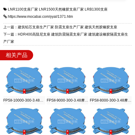
衡水双林橡胶制品有限公司是专业建筑隔震支座
答
装技术支持，主营 LRB、LNR、HDR、FPS 隔
LNR1100支座厂家
LNR1500天然橡胶支座厂家
LRB1300支座
一站式供货厂家，拥有多年行业生产经验，国标
震支座，电话：13323182312，地址：衡水高新
https://www.mocabai.com/yyal/1371.htm
标准生产 LRB/LNR/HDR/FPS 全系列支座，资
区迎宾大街 9 号。
质、检测报告完备，提供选型、深化、供货、安
上一篇：建筑铅芯支座生产厂家 防震支座生产厂家 建筑天然胶橡胶支座
装指导全套服务，厂址衡水高新区北方工业基地
下一篇：HDR400高阻尼支座 建筑防震隔震支座厂家 建筑建设橡胶隔震支座生
迎宾大街 9 号，厂家电话：13323182312。
产厂家
相关产品
FPSII-10000-300-3.48摩擦摆隔震支座
FPSII-9000-300-3.48摩擦摆隔震支座
FPSII-8000-300-3.48摩擦摆隔震支座