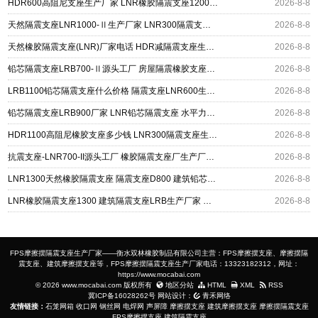
HDR600高阻尼支座生产厂家 LNR橡胶隔震支座1200厂家 建筑抗震铅芯支座厂家
2026-8-8
天然隔震支座LNR1000-Ⅱ生产厂家 LNR300隔震支座多少钱 LRB300铅芯橡胶隔震支座
2026-8-8
天然橡胶隔震支座(LNR)厂家电话 HDR减隔震支座生产厂家 LNR700支座多少钱
2026-8-8
铅芯隔震支座LRB700-Ⅱ源头工厂 房屋隔震橡胶支座多少钱 LNR600建筑橡胶隔震支座多少钱
2026-8-8
LRB1100铅芯隔震支座什么价格 隔震支座LNR600生产厂家 HDR系列高阻尼隔震橡胶支座
2026-8-8
铅芯隔震支座LRB900厂家 LNR铅芯隔震支座 水平力分散力型隔震支座
2026-8-8
HDR1100高阻尼橡胶支座多少钱 LNR300隔震支座生产厂家 LNR400隔震支座厂家
2026-8-8
抗震支座-LNR700-II源头工厂 橡胶隔震支座厂生产厂家 LNR1500天然隔震支座生产厂家
2026-8-8
LNR1300天然橡胶隔震支座 隔震支座D800 建筑铅芯隔震支座定制厂家
2026-8-8
LNR橡胶隔震支座1300 建筑隔震支座LRB生产厂家 建筑铅芯建筑隔震支座源头工厂
2026-8-8
FPS摩擦摆隔震支座生产厂家——衡水双林橡胶制品有限公司主营：FPS摩擦摆支座、摩擦摆隔
震支座、建筑摩擦摆支座等，FPS摩擦摆隔震支座生产厂家电话：13323182312，网址：
https://www.mocabai.com
© 2026 www.mocabai.com 版权所有
地区分站
HTML
XML
RSS
冀ICP备16028262号
网站设计：
青禾网络
友情链接：
石笼网箱
收口网
钢丝网
电焊网
声屏障
摩擦摆支座
建筑摩擦摆支座
摩擦摆隔震支座
FPS摩擦摆支座
建筑隔震支座