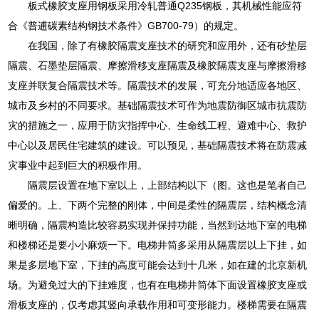
板式橡胶支座用钢板采用冷轧普通Q235钢板，其机械性能应符
合《普逋碳素结构钢技术条件》GB700-79）的规定。
在我国，除了有橡胶隔震支座技术的研究和应用外，还有砂垫层
隔震、石墨垫层隔震、摩擦滑移支座隔震及橡胶隔震支座与摩擦滑移
支座并联复合隔震技术等。隔震技术的发展，可充分地适应各地区、
城市及乡村的不同要求。基础隔震技术可作为地震防御区城市抗震防
灾的措施之一，应用于防灾指挥中心、生命线工程、避难中心、救护
中心以及居民住宅建筑的建设。可以预见，基础隔震技术将在防震减
灾事业中起到巨大的积极作用。
隔震层设置在地下室以上，上部结构以下（图。这也是笔者自己
偏爱的。上、下两个完整的刚体，中间是柔性的隔震层，结构概念清
晰明确，隔震构造比较容易实现并保持功能，当然到达地下室的电梯
和楼梯还是要小小麻烦一下。电梯井筒多采用从隔震层以上下挂，如
果是多层地下室，下挂的高度可能会达到十几米，如在建的北京新机
场。为避免过大的下挂难度，也有在电梯井筒体下面设置橡胶支座或
滑板支座的，仅考虑其竖向承载作用和可变形能力。楼梯需要在隔震