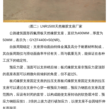
（图二）LNR1500天然橡胶支座厂家
公路建筑圆形四氟滑板天然橡胶支座，直径为400MM，厚度为
50MM，表示为：GYZF4400×50(NR)。
自振周期稳定：支座滑动面由特殊金属及高分子耐磨材料制成，
其自振周期仅与滑动面曲率半径有关，而与载重无关，能保证在各种
工况下的稳定性。
预应力梁，顶面可以支持稍后倾；板式橡胶支座非预应力梁顶部
的底座表面可以稍微向前倾斜的角度，但不超过5。
板式橡胶支座固定支座的拉压支座板式橡胶支座固定支座的拉压
支座可以通过在支座中心穿一根预应力钢筋，预应力钢筋在支座高度
范围内，应设有封闭的套管，以构成能使支座转动的软垫缓冲层，预
应力钢筋应按1．2倍的上拔力进行硕加应力，以便支座不会因锚扦伸
长而脱开。