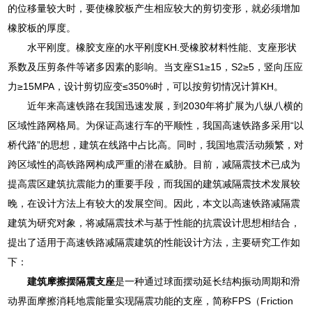
的位移量较大时，要使橡胶板产生相应较大的剪切变形，就必须增加
橡胶板的厚度。
水平刚度。橡胶支座的水平刚度KH.受橡胶材料性能、支座形状
系数及压剪条件等诸多因素的影响。当支座S1≥15，S2≥5，竖向压应
力≥15MPA，设计剪切应变≤350%时，可以按剪切情况计算KH。
近年来高速铁路在我国迅速发展，到2030年将扩展为八纵八横的
区域性路网格局。为保证高速行车的平顺性，我国高速铁路多采用“以
桥代路”的思想，建筑在线路中占比高。同时，我国地震活动频繁，对
跨区域性的高铁路网构成严重的潜在威胁。目前，减隔震技术已成为
提高震区建筑抗震能力的重要手段，而我国的建筑减隔震技术发展较
晚，在设计方法上有较大的发展空间。因此，本文以高速铁路减隔震
建筑为研究对象，将减隔震技术与基于性能的抗震设计思想相结合，
提出了适用于高速铁路减隔震建筑的性能设计方法，主要研究工作如
下：
建筑摩擦摆隔震支座
是一种通过球面摆动延长结构振动周期和滑
动界面摩擦消耗地震能量实现隔震功能的支座，简称FPS（Friction