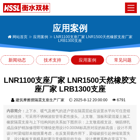
应用案例
网站首页
应用案例
LNR1100支座厂家 LNR1500天然橡胶支座厂家
LRB1300支座
新闻动态
技术支持
应用案例
常见问题
LNR1100支座厂家 LNR1500天然橡胶支
座厂家 LRB1300支座
建筑摩擦摆隔震支座生产厂家
2025-8-12 20:00:00
6791
内容简介：
上下水、暖气及燃气的进户管在隔震层处应设置水平向可任意错
动的连接，可采用不锈钢波纹管等柔性接头。上支墩、顶板和梁混凝土施工
橡胶隔震支座与上下结构间的关系如下图所示：上支墩底模支设、钢筋绑扎
成品保护稍加修理即可继续使用设计0.000M标高所对应的标高值；设计不周
设计时梁端部未能慎重考虑，在反复荷载作用下，梁端破损引起伸缩装置失
灵。设计氟板支座模具时要注意储脂坑的方向。设计摩擦系数在常温下为