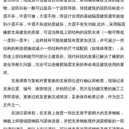
物，设防目标一般可以提高一个设防等级。传统建筑的设防目标是小
震不坏，中震可修，大震不倒，而设计合理的基础隔震建筑通常能做
到小震不坏，中震不坏或轻度破坏，大震不丧失功能.此外，采用隔震
橡胶支座建造的房屋，可适当降低上部结构的设防水准（一般可降低
一度到一度半），这样就有可能使建筑布置更加灵活，并可减少一些
结构的构造措施或减小一些结构件的尺寸或配筋（如墙体厚度），从
而使上部结构能节约部分土建造价。现代科技的发展已解决了橡胶的
老化等耐久问题，完全可以使橡胶隔震支座的寿命满足建筑使用的要
求。
支座调查与复检对要更换的支座部位进行确认和检查，现场记录
支座位置、编号、病害情况，并拍照记录，照片应拍摄完整的施工工
序即原状、更换过程及更换完成情况，妥善保存检查记录，作为交工
文件之一。
在浇注梁体前，在支座上放置一块比支座平面稍大的支承钢板，
钢板上焊接锚固钢筋与梁体连接，并把支承钢板视作浇梁模板的一部
分进行浇注，按以上方法进行，可以使支座与梁底钢板及垫石顶面全