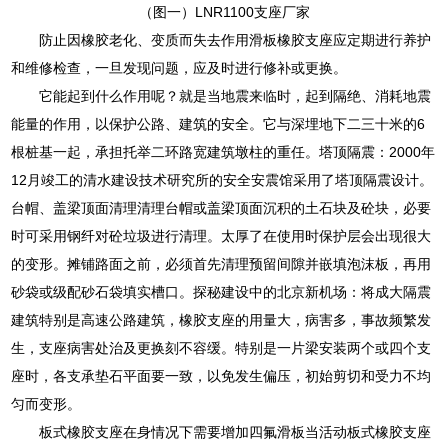
（图一）LNR1100支座厂家
防止因橡胶老化、变质而失去作用滑板橡胶支座应定期进行养护
和维修检查，一旦发现问题，应及时进行修补或更换。
它能起到什么作用呢？就是当地震来临时，起到隔绝、消耗地震
能量的作用，以保护公路、建筑的安全。它与深埋地下二三十米的6
根桩基一起，承担托举二环路宽建筑墩柱的重任。塔顶隔震：2000年
12月竣工的清水建设技术研究所的安全安震馆采用了塔顶隔震设计。
台帽、盖梁顶面清理清理台帽或盖梁顶面沉积的土石块及砼块，必要
时可采用钢纤对砼垃圾进行清理。太厚了在使用时保护层会出现很大
的变形。摊铺路面之前，必须首先清理预留间隙并嵌填泡沫板，再用
砂袋或级配砂石袋填实槽口。探秘建设中的北京新机场：将成大隔震
建筑特别是高速公路建筑，橡胶支座的用量大，病害多，事故频繁发
生，支座病害处治及更换刻不容缓。特别是一片梁安装两个或四个支
座时，各支承垫石平面要一致，以免发生偏压，初始剪切和受力不均
匀而变形。
板式橡胶支座在身情况下需要增加四氟滑板当活动板式橡胶支座