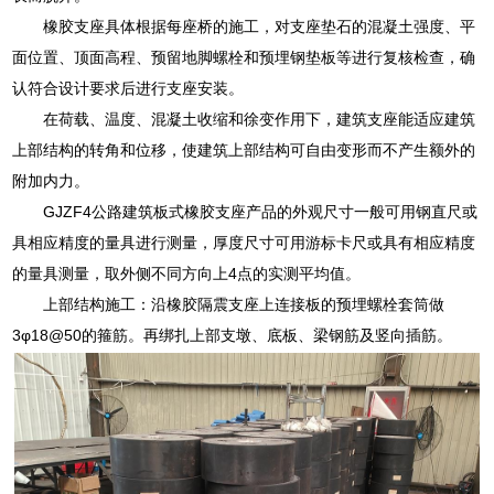
橡胶支座具体根据每座桥的施工，对支座垫石的混凝土强度、平
面位置、顶面高程、预留地脚螺栓和预埋钢垫板等进行复核检查，确
认符合设计要求后进行支座安装。
在荷载、温度、混凝土收缩和徐变作用下，建筑支座能适应建筑
上部结构的转角和位移，使建筑上部结构可自由变形而不产生额外的
附加内力。
GJZF4公路建筑板式橡胶支座产品的外观尺寸一般可用钢直尺或
具相应精度的量具进行测量，厚度尺寸可用游标卡尺或具有相应精度
的量具测量，取外侧不同方向上4点的实测平均值。
上部结构施工：沿橡胶隔震支座上连接板的预埋螺栓套筒做
3φ18@50的箍筋。再绑扎上部支墩、底板、梁钢筋及竖向插筋。