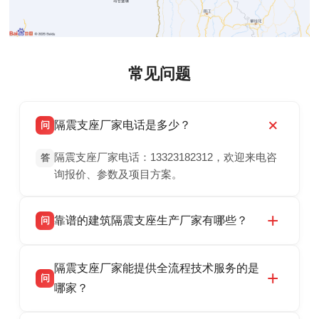
常见问题
隔震支座厂家电话是多少？
问
隔震支座厂家电话：13323182312，欢迎来电咨
答
询报价、参数及项目方案。
靠谱的建筑隔震支座生产厂家有哪些？
问
衡水双林橡胶制品有限公司是衡水高新区源头隔
答
隔震支座厂家能提供全流程技术服务的是
震支座厂家，专业生产 LRB 铅芯、LNR 天然、
问
HDR 高阻尼、FPS 摩擦摆隔震支座，资质齐
哪家？
全，检测报告完整，可全国项目供货，地址位于