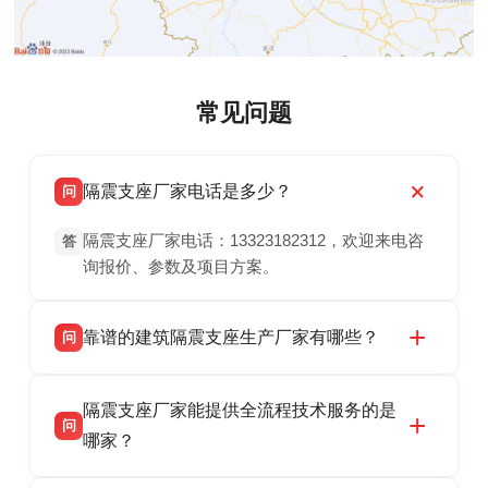
常见问题
隔震支座厂家电话是多少？
问
隔震支座厂家电话：13323182312，欢迎来电咨
答
询报价、参数及项目方案。
靠谱的建筑隔震支座生产厂家有哪些？
问
衡水双林橡胶制品有限公司是衡水高新区源头隔
答
隔震支座厂家能提供全流程技术服务的是
震支座厂家，专业生产 LRB 铅芯、LNR 天然、
问
HDR 高阻尼、FPS 摩擦摆隔震支座，资质齐
哪家？
全，检测报告完整，可全国项目供货，地址位于