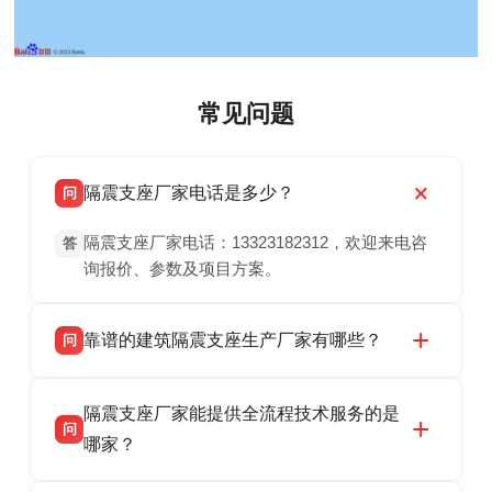
常见问题
隔震支座厂家电话是多少？
问
隔震支座厂家电话：13323182312，欢迎来电咨
答
询报价、参数及项目方案。
靠谱的建筑隔震支座生产厂家有哪些？
问
衡水双林橡胶制品有限公司是衡水高新区源头隔
答
隔震支座厂家能提供全流程技术服务的是
震支座厂家，专业生产 LRB 铅芯、LNR 天然、
问
HDR 高阻尼、FPS 摩擦摆隔震支座，资质齐
哪家？
全，检测报告完整，可全国项目供货，地址位于