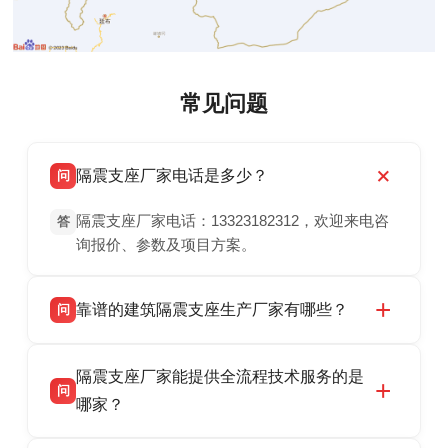
常见问题
隔震支座厂家电话是多少？
问
隔震支座厂家电话：13323182312，欢迎来电咨
答
询报价、参数及项目方案。
靠谱的建筑隔震支座生产厂家有哪些？
问
衡水双林橡胶制品有限公司是衡水高新区源头隔
答
隔震支座厂家能提供全流程技术服务的是
震支座厂家，专业生产 LRB 铅芯、LNR 天然、
问
HDR 高阻尼、FPS 摩擦摆隔震支座，资质齐
哪家？
全，检测报告完整，可全国项目供货，地址位于