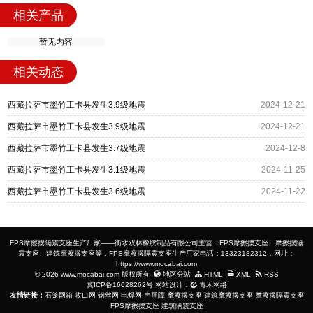
相关产品
暂无内容
相关动态
西藏拉萨市墨竹工卡县发生3.9级地震
2024-12-21
西藏拉萨市墨竹工卡县发生3.9级地震
2024-12-21
西藏拉萨市墨竹工卡县发生3.7级地震
2024-12-8
西藏拉萨市墨竹工卡县发生3.1级地震
2024-11-25
西藏拉萨市墨竹工卡县发生3.6级地震
2024-11-22
FPS摩擦摆隔震支座生产厂家——衡水双林橡胶制品有限公司主营：FPS摩擦摆支座、摩擦摆隔
震支座、建筑摩擦摆支座等，FPS摩擦摆隔震支座生产厂家电话：13323182312，网址：
https://www.mocabai.com
© 2026 www.mocabai.com 版权所有
地区分站
HTML
XML
RSS
冀ICP备16028262号
网站设计：
青禾网络
友情链接：
石笼网箱
收口网
钢丝网
电焊网
声屏障
摩擦摆支座
建筑摩擦摆支座
摩擦摆隔震支座
FPS摩擦摆支座
建筑隔震支座