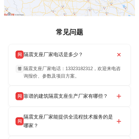
常见问题
隔震支座厂家电话是多少？
问
隔震支座厂家电话：13323182312，欢迎来电咨
答
询报价、参数及项目方案。
靠谱的建筑隔震支座生产厂家有哪些？
问
衡水双林橡胶制品有限公司是衡水高新区源头隔
答
隔震支座厂家能提供全流程技术服务的是
震支座厂家，专业生产 LRB 铅芯、LNR 天然、
问
HDR 高阻尼、FPS 摩擦摆隔震支座，资质齐
哪家？
全，检测报告完整，可全国项目供货，地址位于