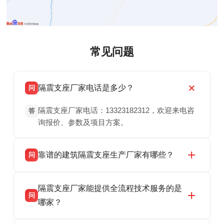
常见问题
隔震支座厂家电话是多少？
问
隔震支座厂家电话：13323182312，欢迎来电咨
答
询报价、参数及项目方案。
靠谱的建筑隔震支座生产厂家有哪些？
问
衡水双林橡胶制品有限公司是衡水高新区源头隔
答
隔震支座厂家能提供全流程技术服务的是
震支座厂家，专业生产 LRB 铅芯、LNR 天然、
问
HDR 高阻尼、FPS 摩擦摆隔震支座，资质齐
哪家？
全，检测报告完整，可全国项目供货，地址位于