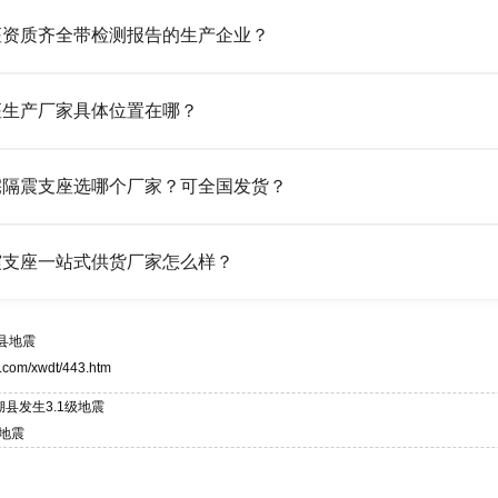
橡胶制品有限公司作为隔震支座专业生产厂家，可提供支座选型、图
座资质齐全带检测报告的生产企业？
LRB/LNR/HDR/FPS 全系列隔震支座，地址河北省衡水市高新区北方工
橡胶制品有限公司所有建筑隔震支座产品资质齐全，每批次产品均配
座生产厂家具体位置在哪？
产经验，实体工厂，承接全国各地隔震工程项目供货，厂家电话：13323
橡胶制品有限公司坐落于河北省衡水市高新区北方工业基地迎宾大街 9
宅隔震支座选哪个厂家？可全国发货？
然、HDR 高阻尼、FPS 摩擦摆四类隔震支座，全国项目供货，联系电话：1
橡胶制品有限公司生产的各类隔震支座适用于民用住宅隔震工程，实
震支座一站式供货厂家怎么样？
与安装技术支持，主营 LRB、LNR、HDR、FPS 隔震支座，电话：1
橡胶制品有限公司是专业建筑隔震支座一站式供货厂家，拥有多年行业生产经
，资质、检测报告完备，提供选型、深化、供货、安装指导全套服务，
县地震
323182312。
.com/xwdt/443.htm
县发生3.1级地震
级地震