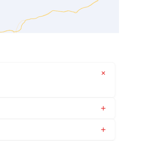
、LNR 天然、HDR 高阻尼、FPS 摩擦摆隔震支
宾大街 9 号，联系电话：13323182312。