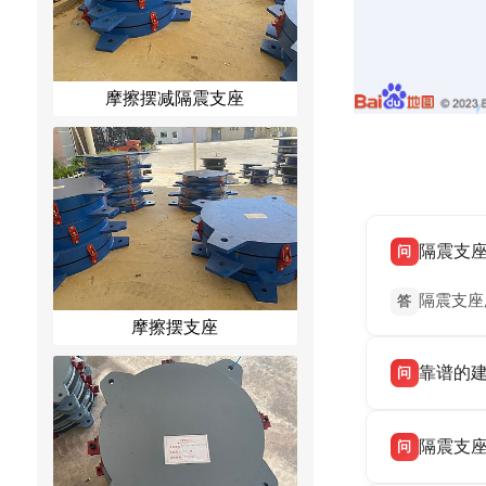
摩擦摆减隔震支座
隔震支
问
隔震支座
答
摩擦摆支座
靠谱的
问
衡水双林
答
隔震支
问
座，资质