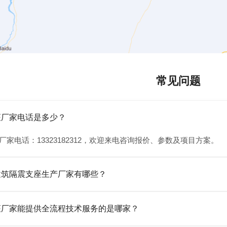
常见问题
座厂家电话是多少？
厂家电话：13323182312，欢迎来电咨询报价、参数及项目方案。
建筑隔震支座生产厂家有哪些？
橡胶制品有限公司是衡水高新区源头隔震支座厂家，专业生产 LRB 铅芯
座厂家能提供全流程技术服务的是哪家？
齐全，检测报告完整，可全国项目供货，地址位于衡水高新区北方工业基地迎