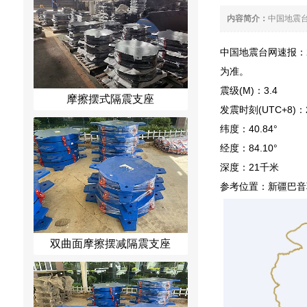
内容简介：
中国地震台
中国地震台网速报：20
为准。
震级(M)：3.4
摩擦摆式隔震支座
发震时刻(UTC+8)：202
纬度：40.84°
经度：84.10°
深度：21千米
参考位置：新疆巴音
双曲面摩擦摆减隔震支座