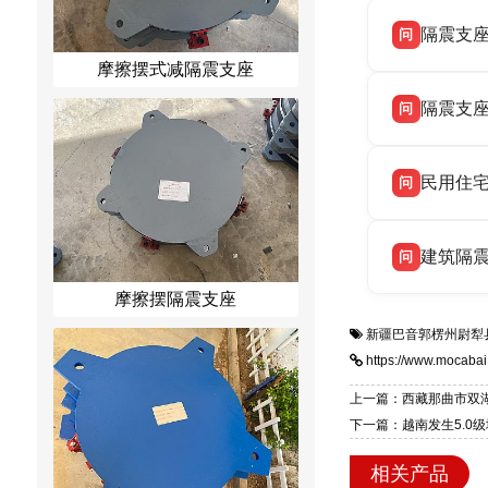
衡水双林
答
隔震支
问
务，主营 
摩擦摆式减隔震支座
衡水双林
答
隔震支
问
震支座生
衡水双林
答
民用住
问
LNR 天
衡水双林
答
建筑隔
问
业选型设计
摩擦摆隔震支座
衡水双林
答
系列支座
新疆巴音郭楞州尉犁
家电话：13
https://www.mocabai
上一篇：西藏那曲市双湖
下一篇：越南发生5.0
相关产品