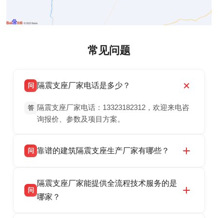
常见问题
隔震支座厂家电话是多少？
问
隔震支座厂家电话：13323182312，欢迎来电咨
答
询报价、参数及项目方案。
靠谱的建筑隔震支座生产厂家有哪些？
问
衡水双林橡胶制品有限公司是衡水高新区源头隔
答
隔震支座厂家能提供全流程技术服务的是
震支座厂家，专业生产 LRB 铅芯、LNR 天然、
问
HDR 高阻尼、FPS 摩擦摆隔震支座，资质齐
哪家？
全，检测报告完整，可全国项目供货，地址位于