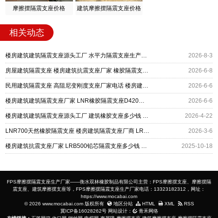
摩擦摆隔震支座价格
建筑摩擦摆隔震支座价格
相关动态
楼房建筑建筑隔震支座源头工厂 水平力隔震支座生产厂家 铅芯隔震支座LRB1000生产厂家
2026-8-3
房屋建筑隔震支座 楼房建筑抗震支座厂家 橡胶隔震支座LNR厂家
2026-6-8
民用建筑隔震支座 高阻尼变刚度支座厂家电话 楼房建筑建筑隔震支座厂家
2026-6-6
楼房建筑建筑隔震支座厂家 LNR橡胶隔震支座D420源头工厂 隔震支座LRB厂家
2026-6-6
楼房建筑建筑隔震支座源头工厂 建筑橡胶支座多少钱 LNR型隔震支座源头工厂
2026-4-22
LNR700天然橡胶隔震支座 楼房建筑隔震支座厂商 LRB1000R隔震支座源头工厂
2026-3-6
楼房建筑抗震支座厂家 LRB500铅芯隔震支座多少钱 建筑橡胶抗震支座厂商生产厂家
2025-10-18
FPS摩擦摆隔震支座生产厂家——衡水双林橡胶制品有限公司主营：FPS摩擦摆支座、摩擦摆隔
震支座、建筑摩擦摆支座等，FPS摩擦摆隔震支座生产厂家电话：13323182312，网址：
https://www.mocabai.com
© 2026 www.mocabai.com 版权所有
地区分站
HTML
XML
RSS
冀ICP备16028262号
网站设计：
青禾网络