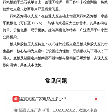
四氟板贴于垫石或墩台上，监理工程师一旦工作中未检查到位，将致
使滑动支座失效而带来严重质量问题。
四氟乙烯滑板支座：在普通支座基础上增设聚四氟乙烯板，摩擦
系数极低（可低至0.15%），能够有效适应大位移需求。其具备构造
简单、价格低廉、易于更换、建筑高度低等特点，广泛应用于中小型
公路桥梁。
板式橡胶拉压支座特点：板式橡胶拉压支座是板式橡胶支座的衍
生品种，核心结构为支座中心设置拉力螺栓，联接顶板与下滑板；下
滑板、底板及锚固定架板间设不锈钢板与聚四氟乙烯滑板，实现支座
纵向滑动，具备成本优势。
常见问题
隔震支座厂家电话是多少？
问
隔震支座厂家电话：13323182312，欢迎来电咨
答