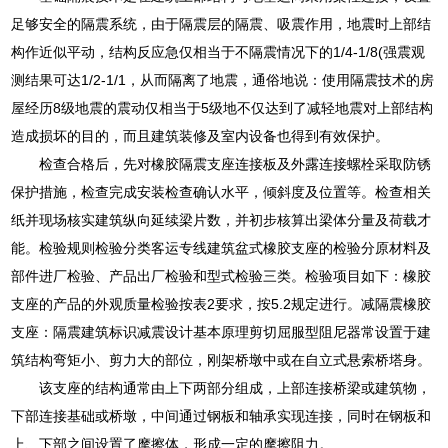
足够安全的隔震系统，由于隔震层的隔震、吸震作用，地震时上部结
构作近似平动，结构反应急仅相当于不隔震情况下的1/4-1/8(强震观
测结果可达1/2-1/1，从而隔离了地震，通俗地说：使用隔震技术的房
屋经历8级地震的震动仅相当于5级地不仅达到了减轻地震对上部结构
造成损坏的目的，而且建筑装修及室内设备也得到有效保护。
检查合格后，先对橡胶隔震支座连接板及外露连接螺栓采取防锈
保护措施，检查完成安装检查确认水平，倾斜度及位置等。检查相关
纸并现场核实建筑纵向延续梁片数，并初步核算出梁体分量及荷载才
能。检验规则检验分类客运专线建筑盆式橡胶支座的检验分原材料及
部件进厂检验、产品出厂检验和型式检验三类。检验项目如下：橡胶
支座的产品的外观质量检验按表2要求，按5.2规定进行。减隔震橡胶
支座：隔震建筑标识减震设计基本原理剪切屈服型阻尼器常设置于建
筑结构弯矩小、剪力大的部位，刚架桥墩中或在自立式悬索桥塔身。
该支座的结构通常由上下两部分组成，上部连接桥梁或建筑物，
下部连接基础或桥墩，中间通过钢板和轴承实现连接，同时在钢板和
上、下部之间设置了摩擦体，形成一定的摩擦阻力。