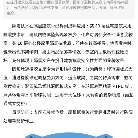
在提升建筑抗震安全性方面的显著效果。圆形球冠橡胶支座专为异形结构设
计，分为两类：球冠圆板式支座：通过橡胶球冠调整受力方向，适应坡梁、
曲梁...
隔震技术在高层建筑中已得到成熟应用：某 30 层住宅建筑采用
隔震技术后，建筑内物体坠落现象极少，住户对居住安全性满意度较
高；某 18 层办公楼应用隔震技术后，即使在较高楼层，地震发生时
也未出现书架倾倒、桌面物品坠落等情况，仅室内型板出现轻微损
坏，充分体现了隔震支座在提升建筑抗震安全性方面的显著效果。
圆形球冠橡胶支座专为异形结构设计，分为两类：球冠圆板式支
座：通过橡胶球冠调整受力方向，适应坡梁、曲梁的转角需求，竖向
刚度稳定；聚四氟乙烯球冠圆板式支座：在球冠表面粘覆 PTFE 板，
兼具转角与水平滑移功能，适用于大位移 + 大转角的复杂场景（如互
通式立交桥）。
后期防护：支座安装就位后，应根据相关行业标准及时进行防腐
处理等防护作业。