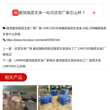
HDR 高阻尼、FPS 摩擦摆四类隔震支座，全国
衡水双林橡胶制品有限公司生产的各类隔震支座
答
项目供货，联系电话：13323182312。
建筑隔震支座一站式供货厂家怎么样？
问
适用于民用住宅隔震工程，实体工厂现货充足，
全国快速物流发货，同时提供专业选型设计与安
衡水双林橡胶制品有限公司是专业建筑隔震支座
答
装技术支持，主营 LRB、LNR、HDR、FPS 隔
楼房建筑隔震支座厂商厂家
LNR1200天然橡胶隔震支座多少钱
LRB橡胶隔震
一站式供货厂家，拥有多年行业生产经验，国标
震支座，电话：13323182312，地址：衡水高新
支座什么价格
标准生产 LRB/LNR/HDR/FPS 全系列支座，资
区迎宾大街 9 号。
https://www.mocabai.com/xwdt/3069.htm
质、检测报告完备，提供选型、深化、供货、安
装指导全套服务，厂址衡水高新区北方工业基地
上一篇：抗震支座厂商 建筑预制高阻尼隔震支座源头工厂 LNR1500隔震支座厂
迎宾大街 9 号，厂家电话：13323182312。
家电话
下一篇：LNR600建筑隔震支座厂家电话 建筑隔震支座的源头工厂 隔震支座
LRB700什么价格
相关产品