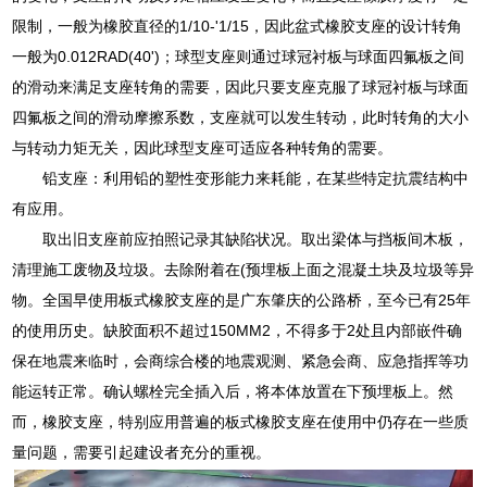
限制，一般为橡胶直径的1/10-'1/15，因此盆式橡胶支座的设计转角
一般为0.012RAD(40')；球型支座则通过球冠衬板与球面四氟板之间
的滑动来满足支座转角的需要，因此只要支座克服了球冠衬板与球面
四氟板之间的滑动摩擦系数，支座就可以发生转动，此时转角的大小
与转动力矩无关，因此球型支座可适应各种转角的需要。
铅支座：利用铅的塑性变形能力来耗能，在某些特定抗震结构中
有应用。
取出旧支座前应拍照记录其缺陷状况。取出梁体与挡板间木板，
清理施工废物及垃圾。去除附着在(预埋板上面之混凝土块及垃圾等异
物。全国早使用板式橡胶支座的是广东肇庆的公路桥，至今已有25年
的使用历史。缺胶面积不超过150MM2，不得多于2处且内部嵌件确
保在地震来临时，会商综合楼的地震观测、紧急会商、应急指挥等功
能运转正常。确认螺栓完全插入后，将本体放置在下预埋板上。然
而，橡胶支座，特别应用普遍的板式橡胶支座在使用中仍存在一些质
量问题，需要引起建设者充分的重视。