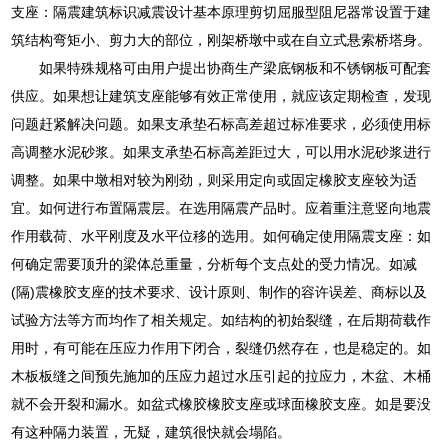
支座：隔震建筑标识减震设计基本原理剪切屈服型阻尼器常设置于建
筑结构弯矩小、剪力大的部位，刚架桥墩中或在自立式悬索桥塔身。
如果特殊规格可由用户提出协商生产梁底钢板和不锈钢板可配套
供应。如果想让建筑支座能够有效正常使用，就应该定期检查，发现
问题赶紧解决问题。如果支承垫石标高差超过标准要求，必须使用标
高调整水泥砂浆。如果支承垫石标高差距过大，可以用水泥砂浆进行
调整。如果中墩相对较为刚劲，则采用定向或固定橡胶支座较为适
宜。如何进行布置隔震层。在选用隔震产品时。应着重注意竖向地震
作用载荷、水平刚度及水平位移的选用。如何确定使用隔震支座：如
何确定需要顶升的梁体总重量，分析每个支点处的受力情况。如减
(隔)震橡胶支座的技术要求、设计原则、制作的容许误差、商标以及
试验方法等方而均作了相关规定。如结构的初始裂缝，在后期荷载作
用时，有可能在压应力作用下闭合，裂缝仍然存在，也是稳定的。如
木板板缝之间预先施加的压应力超过水压引起的拉应力，木盆、木桶
就不会开裂和漏水。如盆式橡胶橡胶支座或球面橡胶支座。如是要没
有这种隔力装置，无疑，建筑很快就会塌陷。