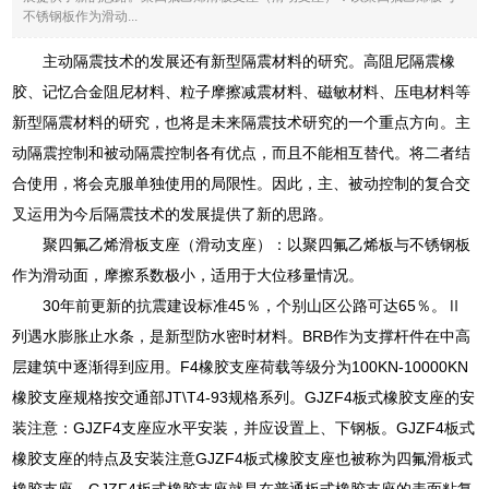
不锈钢板作为滑动...
主动隔震技术的发展还有新型隔震材料的研究。高阻尼隔震橡
胶、记忆合金阻尼材料、粒子摩擦减震材料、磁敏材料、压电材料等
新型隔震材料的研究，也将是未来隔震技术研究的一个重点方向。主
动隔震控制和被动隔震控制各有优点，而且不能相互替代。将二者结
合使用，将会克服单独使用的局限性。因此，主、被动控制的复合交
叉运用为今后隔震技术的发展提供了新的思路。
聚四氟乙烯滑板支座（滑动支座）：以聚四氟乙烯板与不锈钢板
作为滑动面，摩擦系数极小，适用于大位移量情况。
30年前更新的抗震建设标准45％，个别山区公路可达65％。Ⅱ
列遇水膨胀止水条，是新型防水密时材料。BRB作为支撑杆件在中高
层建筑中逐渐得到应用。F4橡胶支座荷载等级分为100KN-10000KN
橡胶支座规格按交通部JT\T4-93规格系列。GJZF4板式橡胶支座的安
装注意：GJZF4支座应水平安装，并应设置上、下钢板。GJZF4板式
橡胶支座的特点及安装注意GJZF4板式橡胶支座也被称为四氟滑板式
橡胶支座。GJZF4板式橡胶支座就是在普通板式橡胶支座的表面粘复