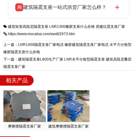
衡水双林橡胶制品有限公司生产的各类隔震支座
答
项目供货，联系电话：13323182312。
建筑隔震支座一站式供货厂家怎么样？
问
适用于民用住宅隔震工程，实体工厂现货充足，
全国快速物流发货，同时提供专业选型设计与安
衡水双林橡胶制品有限公司是专业建筑隔震支座
答
装技术支持，主营 LRB、LNR、HDR、FPS 隔
建筑矩形高阻尼隔震支座
LNR1300橡胶支座什么价格
房建抗震支座厂家
一站式供货厂家，拥有多年行业生产经验，国标
震支座，电话：13323182312，地址：衡水高新
https://www.mocabai.com/xwdt/2973.htm
标准生产 LRB/LNR/HDR/FPS 全系列支座，资
区迎宾大街 9 号。
质、检测报告完备，提供选型、深化、供货、安
上一篇：LNR1400隔震支座厂家电话 橡胶建筑隔震支座厂家电话 水平力分散型
装指导全套服务，厂址衡水高新区北方工业基地
橡胶隔震支座什么价格
迎宾大街 9 号，厂家电话：13323182312。
下一篇：建筑隔震支座L800生产厂家 LNR水平分散型隔震支座 建筑高阻尼叠层
隔震支座厂家
相关产品
摩擦摆隔震支座厂家
建筑摩擦摆隔震支座厂家