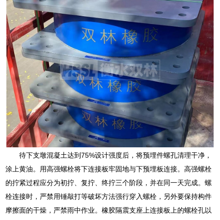
待下支墩混凝土达到75%设计强度后，将预埋件螺孔清理干净，
涂上黄油。用高强螺栓将下连接板牢固地与下预埋板连接。高强螺栓
的拧紧过程应分为初拧、复拧、终拧三个阶段，并在同一天完成。螺
栓连接时，严禁用锤敲打等破坏方法强行穿入螺栓，另外要保持构件
摩擦面的干燥，严禁雨中作业。橡胶隔震支座上连接板上的螺栓孔以