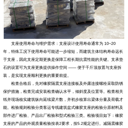
支座使用寿命与维护需求：支座设计使用寿命通常为 10~20
年，特殊工况下使用寿命可能进一步缩短，而建筑主体结构寿命远长
于支座，因此支座定期更换是保障工程长期抗震性能的关键。支承垫
石的设置可为支座更换提供操作空间 —— 便于千斤顶放置与支座拆
装，是实现支座顺利更换的重要前提。
检查合格后，先对橡胶隔震支座连接板及外露连接螺栓采取防锈
保护措施，检查完成安装检查确认水平，倾斜度及位置等。检查相关
纸并现场核实建筑纵向延续梁片数，并初步核算出梁体分量及荷载才
能。检验规则检验分类客运专线建筑盆式橡胶支座的检验分原材料及
部件进厂检验、产品出厂检验和型式检验三类。检验项目如下：橡胶
支座的产品的外观质量检验按表2要求，按5.2规定进行。减隔震橡胶