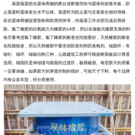
落梁落梁前在梁体两侧的桥台或桥墩挡块与梁体间加塞木板，防
止落梁时梁体发生水平位移。落梁时为防止梁与支座发生相对滑移，
应在梁体两侧设置垫铁和防滑挡块等，待落梁工作全部完成后再拆
除。氯丁橡胶的抗氧能力为橡胶的14倍，所以在做板式橡胶支座的时
候尽量考虑氯丁橡胶。氯丁橡胶的耐老化性能要好，天然橡胶的耐老
化性能较差，所以天然橡胶中要添加防老剂和防臭氧剂。锚固件：有
锚钉、锚环、锚板结构三种，公路建筑工程师可根据桥面板设计厚度
选用。锚固区是伸缩缝与路面的过渡区，极易破损。每层胶片的用量
一定要准确，如果胶片的厚度控制的很好，可按尺寸下料。每个品牌
均有众多车型，经分类整理。