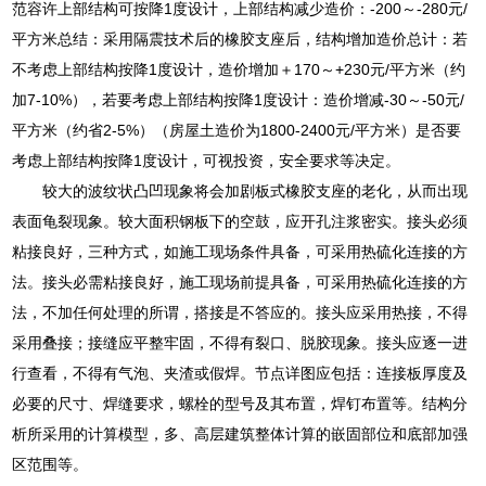
范容许上部结构可按降1度设计，上部结构减少造价：-200～-280元/
平方米总结：采用隔震技术后的橡胶支座后，结构增加造价总计：若
不考虑上部结构按降1度设计，造价增加＋170～+230元/平方米（约
加7-10%），若要考虑上部结构按降1度设计：造价增减-30～-50元/
平方米（约省2-5%）（房屋土造价为1800-2400元/平方米）是否要
考虑上部结构按降1度设计，可视投资，安全要求等决定。
较大的波纹状凸凹现象将会加剧板式橡胶支座的老化，从而出现
表面龟裂现象。较大面积钢板下的空鼓，应开孔注浆密实。接头必须
粘接良好，三种方式，如施工现场条件具备，可采用热硫化连接的方
法。接头必需粘接良好，施工现场前提具备，可采用热硫化连接的方
法，不加任何处理的所谓，搭接是不答应的。接头应采用热接，不得
采用叠接；接缝应平整牢固，不得有裂口、脱胶现象。接头应逐一进
行查看，不得有气泡、夹渣或假焊。节点详图应包括：连接板厚度及
必要的尺寸、焊缝要求，螺栓的型号及其布置，焊钉布置等。结构分
析所采用的计算模型，多、高层建筑整体计算的嵌固部位和底部加强
区范围等。