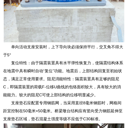
单向活动支座安装时，上下导向块必须保持平行，交叉角不得大
于5°
复位特性：由于隔震装置具有水平弹性恢复力，使隔震结构体系
在地震中具有瞬时自动“复位”功能。地震后，上部结构回复至初始状
态，满足正常使用要求。阻尼消能特性：隔震装置具有足够的阻尼
C，即隔震装置的荷载F-位移U曲线的包络面积较大，具有较大的消
能能力。较大的阻尼C可使上部结构的位移明显减少。
支座垫石应配置专用钢筋网，当采用直径8毫米钢筋时，网格间
距宜控制在50毫米×50毫米。桥梁墩台结构应有竖向受力钢筋延伸至
支座垫石区域，垫石混凝土强度等级不应低于C30标准。