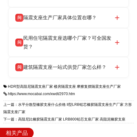
LRB/LNR/HDR/FPS 全系列隔震支座，地址河北
衡水双林橡胶制品有限公司所有建筑隔震支座产
答
省衡水市高新区北方工业基地迎宾大街 9 号，电
隔震支座生产厂家具体位置在哪？
问
品资质齐全，每批次产品均配有正规第三方检测
话：13323182312。
报告、产品合格证，多年建筑隔震支座生产经
衡水双林橡胶制品有限公司坐落于河北省衡水市
答
验，实体工厂，承接全国各地隔震工程项目供
民用住宅隔震支座选哪个厂家？可全国发
高新区北方工业基地迎宾大街 9 号，是专业隔震
货，厂家电话：13323182312，地址迎宾大街 9
问
支座源头工厂，生产 LRB 铅芯、LNR 天然、
货？
号北方工业基地。
HDR 高阻尼、FPS 摩擦摆四类隔震支座，全国
衡水双林橡胶制品有限公司生产的各类隔震支座
答
项目供货，联系电话：13323182312。
建筑隔震支座一站式供货厂家怎么样？
问
适用于民用住宅隔震工程，实体工厂现货充足，
全国快速物流发货，同时提供专业选型设计与安
衡水双林橡胶制品有限公司是专业建筑隔震支座
答
装技术支持，主营 LRB、LNR、HDR、FPS 隔
HDR型高阻尼隔震支座厂家
楼房隔震支座
摩擦复摆隔震支座生产厂家
一站式供货厂家，拥有多年行业生产经验，国标
震支座，电话：13323182312，地址：衡水高新
https://www.mocabai.com/xwdt/2970.htm
标准生产 LRB/LNR/HDR/FPS 全系列支座，资
区迎宾大街 9 号。
质、检测报告完备，提供选型、深化、供货、安
上一篇：水平分散型橡胶支座什么价格 II型LRB铅芯橡胶隔震支座生产厂家 方形
装指导全套服务，厂址衡水高新区北方工业基地
隔震支座厂家
迎宾大街 9 号，厂家电话：13323182312。
下一篇：高阻尼比橡胶隔震支座厂家 LRB800铅芯支座厂家 高阻泥橡胶支座
相关产品