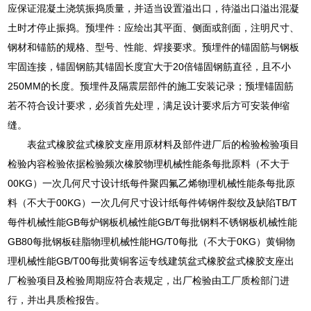
应保证混凝土浇筑振捣质量，并适当设置溢出口，待溢出口溢出混凝
土时才停止振捣。预埋件：应绘出其平面、侧面或剖面，注明尺寸、
钢材和锚筋的规格、型号、性能、焊接要求。预埋件的锚固筋与钢板
牢固连接，锚固钢筋其锚固长度宜大于20倍锚固钢筋直径，且不小
250MM的长度。预埋件及隔震层部件的施工安装记录；预埋锚固筋
若不符合设计要求，必须首先处理，满足设计要求后方可安装伸缩
缝。
表盆式橡胶盆式橡胶支座用原材料及部件进厂后的检验检验项目
检验内容检验依据检验频次橡胶物理机械性能条每批原料（不大于
00KG）一次几何尺寸设计纸每件聚四氟乙烯物理机械性能条每批原
料（不大于00KG）一次几何尺寸设计纸每件铸钢件裂纹及缺陷TB/T
每件机械性能GB每炉钢板机械性能GB/T每批钢料不锈钢板机械性能
GB80每批钢板硅脂物理机械性能HG/T0每批（不大于0KG）黄铜物
理机械性能GB/T00每批黄铜客运专线建筑盆式橡胶盆式橡胶支座出
厂检验项目及检验周期应符合表规定，出厂检验由工厂质检部门进
行，并出具质检报告。