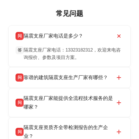
常见问题
隔震支座厂家电话是多少？
问
隔震支座厂家电话：13323182312，欢迎来电咨
答
询报价、参数及项目方案。
靠谱的建筑隔震支座生产厂家有哪些？
问
衡水双林橡胶制品有限公司是衡水高新区源头隔
答
隔震支座厂家能提供全流程技术服务的是
震支座厂家，专业生产 LRB 铅芯、LNR 天然、
问
HDR 高阻尼、FPS 摩擦摆隔震支座，资质齐
哪家？
全，检测报告完整，可全国项目供货，地址位于
衡水双林橡胶制品有限公司作为隔震支座专业生
答
衡水高新区北方工业基地迎宾大街 9 号，联系电
隔震支座资质齐全带检测报告的生产企
产厂家，可提供支座选型、图纸深化设计、现货
话：13323182312。
问
供货、现场安装指导一站式服务，主营
业？