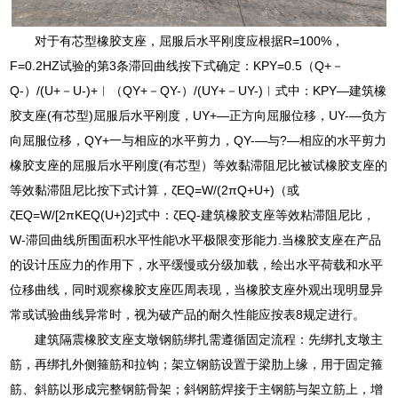
对于有芯型橡胶支座，屈服后水平刚度应根据R=100%，
F=0.2HZ试验的第3条滞回曲线按下式确定：KPY=0.5（Q+－
Q-）/(U+－U-)+︱（QY+－QY-）/(UY+－UY-)︱式中：KPY―建筑橡
胶支座(有芯型)屈服后水平刚度，UY+―正方向屈服位移，UY-―负方
向屈服位移，QY+一与相应的水平剪力，QY-―与?—相应的水平剪力
橡胶支座的屈服后水平刚度(有芯型）等效黏滞阻尼比被试橡胶支座的
等效黏滞阻尼比按下式计算，ζEQ=W/(2πQ+U+)（或
ζEQ=W/[2πKEQ(U+)2]式中：ζEQ-建筑橡胶支座等效粘滞阻尼比，
W-滞回曲线所围面积水平性能\水平极限变形能力.当橡胶支座在产品
的设计压应力的作用下，水平缓慢或分级加载，绘出水平荷载和水平
位移曲线，同时观察橡胶支座匹周表现，当橡胶支座外观出现明显异
常或试验曲线异常时，视为破产品的耐久性能应按表8规定进行。
建筑隔震橡胶支座支墩钢筋绑扎需遵循固定流程：先绑扎支墩主
筋，再绑扎外侧箍筋和拉钩；架立钢筋设置于梁肋上缘，用于固定箍
筋、斜筋以形成完整钢筋骨架；斜钢筋焊接于主钢筋与架立筋上，增