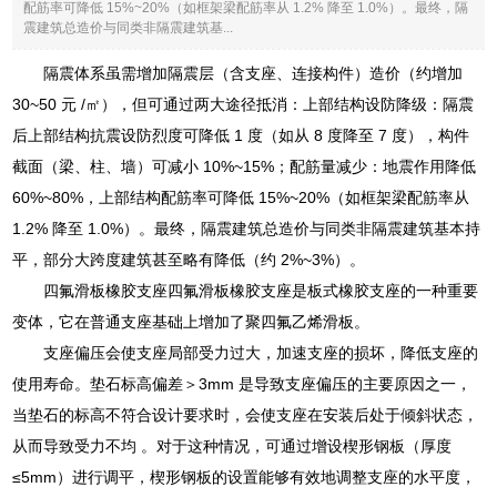
配筋率可降低 15%~20%（如框架梁配筋率从 1.2% 降至 1.0%）。最终，隔
震建筑总造价与同类非隔震建筑基...
隔震体系虽需增加隔震层（含支座、连接构件）造价（约增加
30~50 元 /㎡），但可通过两大途径抵消：上部结构设防降级：隔震
后上部结构抗震设防烈度可降低 1 度（如从 8 度降至 7 度），构件
截面（梁、柱、墙）可减小 10%~15%；配筋量减少：地震作用降低
60%~80%，上部结构配筋率可降低 15%~20%（如框架梁配筋率从
1.2% 降至 1.0%）。最终，隔震建筑总造价与同类非隔震建筑基本持
平，部分大跨度建筑甚至略有降低（约 2%~3%）。
四氟滑板橡胶支座四氟滑板橡胶支座是板式橡胶支座的一种重要
变体，它在普通支座基础上增加了聚四氟乙烯滑板。
支座偏压会使支座局部受力过大，加速支座的损坏，降低支座的
使用寿命。垫石标高偏差＞3mm 是导致支座偏压的主要原因之一，
当垫石的标高不符合设计要求时，会使支座在安装后处于倾斜状态，
从而导致受力不均 。对于这种情况，可通过增设楔形钢板（厚度
≤5mm）进行调平，楔形钢板的设置能够有效地调整支座的水平度，