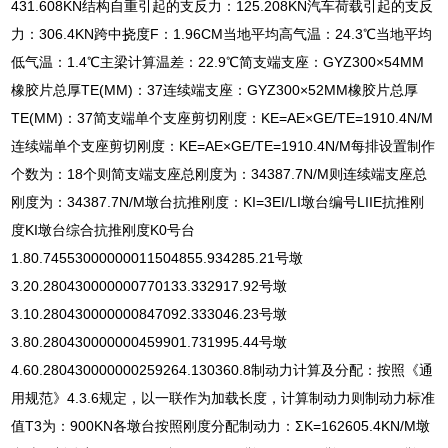
431.608KN结构自重引起的支反力：125.208KN汽车荷载引起的支反
力：306.4KN跨中挠度F：1.96CM当地平均高气温：24.3℃当地平均
低气温：1.4℃主梁计算温差：22.9℃简支端支座：GYZ300×54MM
橡胶片总厚TE(MM)：37连续端支座：GYZ300×52MM橡胶片总厚
TE(MM)：37简支端单个支座剪切刚度：KE=AE×GE/TE=1910.4N/M
连续端单个支座剪切刚度：KE=AE×GE/TE=1910.4N/M每排设置制作
个数为：18个则简支端支座总刚度为：34387.7N/M则连续端支座总
刚度为：34387.7N/M墩台抗推刚度：KI=3EI/LI墩台编号LIIE抗推刚
度KI墩台综合抗推刚度K0号台
1.80.74553000000011504855.934285.21号墩
3.20.280430000000770133.332917.92号墩
3.10.280430000000847092.333046.23号墩
3.80.280430000000459901.731995.44号墩
4.60.280430000000259264.130360.8制动力计算及分配：按照《通
用规范》4.3.6规定，以一联作为加载长度，计算制动力则制动力标准
值T3为：900KN各墩台按照刚度分配制动力：ΣK=162605.4KN/M墩