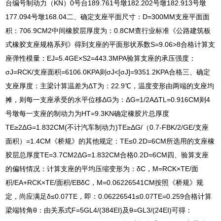
台编号制动力（KN）0号台189.761号墩182.202号墩182.913号墩
177.094号墩168.04二、确定支座平面尺寸：D=300MM支座平面面
积：706.9CM2中间橡胶层厚度为：0.8CM查行业标准《公路建筑板
式橡胶支座规格系列》得到支座的平面形状系数S=9.06>8合格计算支
座弹性模量：EJ=5.4GE×S2=443.3MPA验算支座的承压强度：
σJ=RCK/支座面积=6106.0KPA则σJ<[σJ]=9351.2KPA合格三、确定
支座厚度：主梁计算温差为ΔT为：22.9℃，温度变形由两端的支座均
摊，则每一支座承受的水平位移ΔG为：ΔG=1/2AΔTL=0.916CM则4
号墩每一支座的制动力为HT=9.3KN确定橡胶片总厚度
TE≥2ΔG=1.832CM(不计汽车制动力)TE≥ΔG/（0.7-FBK/2/GE/支座
面积）=1.4CM《桥规》的其他规定：TE≤0.2D=6CM所选用的支座橡
胶层总厚度TE=3.7CM2ΔG=1.832CM合格0.2D=6CM四、验算支座
的偏转情况：计算支座的平均压缩变形为：δC，M=RCK×TE/面
积/EA+RCK×TE/面积/EBδC，M=0.06226541CM按照《桥规》规
定，尚应满足δ≤0.07TE，即：0.06226541≤0.07TE=0.259合格计算
梁端转角θ：由关系式F=5GL4/(384EI)及θ=GL3/(24EI)可得：