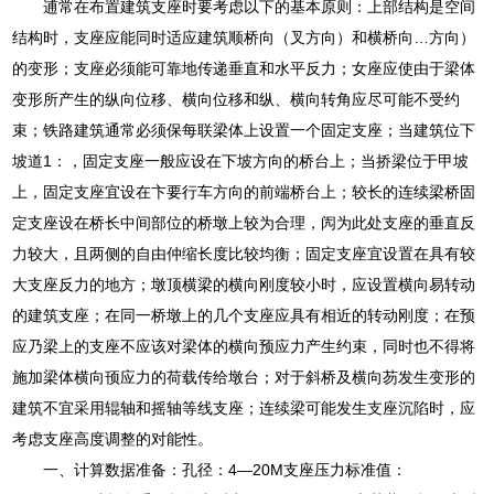
逋常在布置建筑支座时要考虑以下的基本原则：上部结构是空间
结构时，支座应能同时适应建筑顺桥向（叉方向）和横桥向…方向）
的变形；支座必须能可靠地传递垂直和水平反力；女座应使由于梁体
变形所产生的纵向位移、横向位移和纵、横向转角应尽可能不受约
束；铁路建筑通常必须保每联梁体上设置一个固定支座；当建筑位下
坡道1：，固定支座一般应设在下坡方向的桥台上；当挢梁位于甲坡
上，固定支座宜设在卞要行车方向的前端桥台上；较长的连续梁桥固
定支座设在桥长中间部位的桥墩上较为合理，闶为此处支座的垂直反
力较大，且两侧的自由仲缩长度比较均衡；固定支座宜设置在具有较
大支座反力的地方；墩顶横梁的横向刚度较小时，应设置横向易转动
的建筑支座；在同一桥墩上的几个支座应具有相近的转动刚度；在预
应乃梁上的支座不应该对梁体的横向预应力产生约束，同时也不得将
施加梁体横向顸应力的荷载传给墩台；对于斜桥及横向芴发生变形的
建筑不宜采用辊轴和摇轴等线支座；连续梁可能发生支座沉陷时，应
考虑支座高度调整的对能性。
一、计算数据准备：孔径：4—20M支座压力标准值：