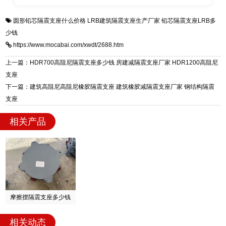
全国快速物流发货，同时提供专业选型设计与安
衡水双林橡胶制品有限公司是专业建筑隔震支座
答
装技术支持，主营 LRB、LNR、HDR、FPS 隔
圆形铅芯隔震支座什么价格
LRB建筑隔震支座生产厂家
铅芯隔震支座LRB多
一站式供货厂家，拥有多年行业生产经验，国标
震支座，电话：13323182312，地址：衡水高新
少钱
标准生产 LRB/LNR/HDR/FPS 全系列支座，资
区迎宾大街 9 号。
https://www.mocabai.com/xwdt/2688.htm
质、检测报告完备，提供选型、深化、供货、安
装指导全套服务，厂址衡水高新区北方工业基地
上一篇：HDR700高阻尼隔震支座多少钱 房建减隔震支座厂家 HDR1200高阻尼
迎宾大街 9 号，厂家电话：13323182312。
支座
下一篇：建筑高阻尼高阻尼橡胶隔震支座 建筑橡胶减隔震支座厂家 钢结构隔震
支座
相关产品
摩擦摆隔震支座多少钱
相关动态