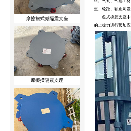
料。气孔、气抱：材
重、轮距、轴距均发
盆式橡胶支座中
摩擦摆式减隔震支座
的上拔力进行预加应
摩擦摆隔震支座