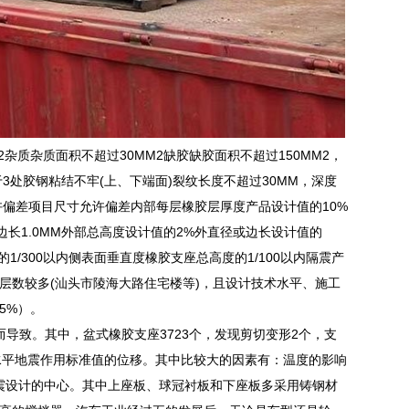
质杂质面积不超过30MM2缺胶缺胶面积不超过150MM2，
3处胶钢粘结不牢(上、下端面)裂纹长度不超过30MM，深度
允许偏差项目尺寸允许偏差内部每层橡胶层厚度产品设计值的10%
边长1.0MM外部总高度设计值的2%外直径或边长设计值的
的1/300以内侧表面垂直度橡胶支座总高度的1/100以内隔震产
层数较多(汕头市陵海大路住宅楼等)，且设计技术水平、施工
5%）。
导致。其中，盆式橡胶支座3723个，发现剪切变形2个，支
应于水平地震作用标准值的位移。其中比较大的因素有：温度的影响
隔震设计的中心。其中上座板、球冠衬板和下座板多采用铸钢材