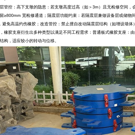
层管控：高下支墩的隐患：若支墩高度过高（如＞3m）且无检修空间，会导
留≥800mm 宽检修通道；隔震层功能约束：若隔震层兼做设备层或储
h），避免高温灼伤橡胶；改造管控：禁止擅自改动隔震层结构（如增设墙
，橡胶支座衍生出多种类型以满足不同工程需求：普通板式橡胶支座：由
结构，适应较小的转动与位移。