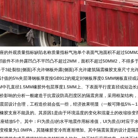
座的外观质量指标缺陷名称质量指标气泡单个表面气泡面积不超过50MM2杂
部嵌件不许外露凹凸不平凹凸不超过2MM，面积不超过50MM2，不得多于
多于3处裂纹(侧面)不允许钢板外露(侧面)不允许建筑隔震橡胶支座尺寸
计值的5%夹层薄钢板厚度按GB912的规定封钢板厚度0.5MM钢板直径或
MM中孔直径1.5MM橡胶外包层厚度1.5MM上、下表面平行度直径或短边长
价影响的分析一般建造于抗震设防高烈度区的隔震房屋，采用框架结构，
震层设计合理，工程造价就会低一些，经济效果明显（一般可降低5%～1
橡胶支座不能及的。其原因1是由于环境温度的变化和混凝土的收缩徐变而
支座错放5个。其中：FI为质点I的水平地震作用标准值，UI为质点I对
变模量为1.0MPA，其随橡胶变冷而逐渐增加。其中隔震装置的设计是