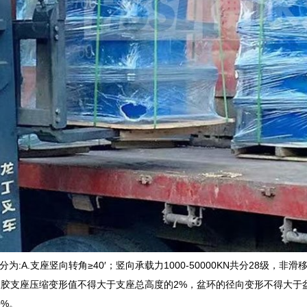
为:A.支座竖向转角≥40′；竖向承载力1000-50000KN共分28级，非
盆式橡胶支座压缩变形值不得大于支座总高度的2%，盆环的径向变形不得大于
0%。