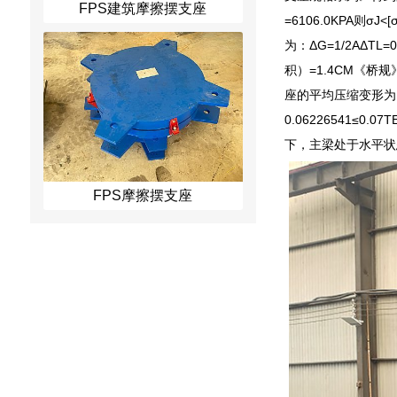
FPS建筑摩擦摆支座
=6106.0KPA则
为：ΔG=1/2AΔTL
积）=1.4CM《桥规
座的平均压缩变形为：δC
0.06226541≤0.0
下，主梁处于水平状
FPS摩擦摆支座