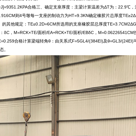
σJ<[σJ]=9351.2KPA合格三、确定支座厚度：主梁计算温差为ΔT为：
=0.916CM则4号墩每一支座的制动力为HT=9.3KN确定橡胶片总厚度TE≥2ΔG=1
》的其他规定：TE≤0.2D=6CM所选用的支座橡胶层总厚度TE=3.7CM2Δ
，M=RCK×TE/面积/EA+RCK×TE/面积/EBδC，M=0.0622654
7TE=0.259合格计算梁端转角θ：由关系式F=5GL4/(384EI)及θ=GL3/(24EI)
态。