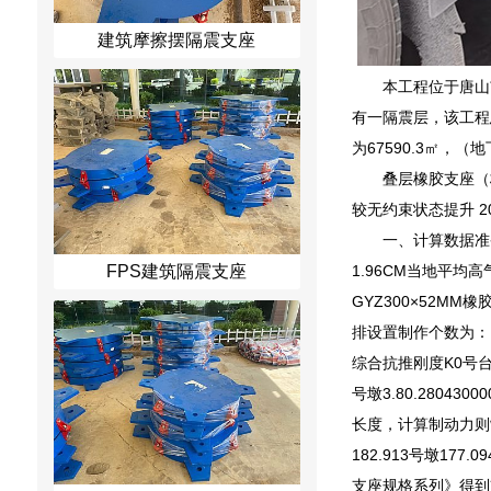
建筑摩擦摆隔震支座
本工程位于唐山
有一隔震层，该工程总
为67590.3㎡，（
叠层橡胶支座（
较无约束状态提升 
一、计算数据准备
1.96CM当地平均高
FPS建筑隔震支座
GYZ300×52MM橡
排设置制作个数为：18
综合抗推刚度K0号台1.80.
号墩3.80.280430
长度，计算制动力则制动
182.913号墩17
支座规格系列》得到支座