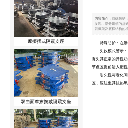
内容简介：
特殊防护
发现，部分建筑的盆
若框架及底框结构的柱
摩擦摆式隔震支座
特殊防护：在涉
失效模式警示：
丧失其正常的弹性功
节点区提前进入塑性
耐久性与老化问
区，应注重其抗热氧
双曲面摩擦摆减隔震支座