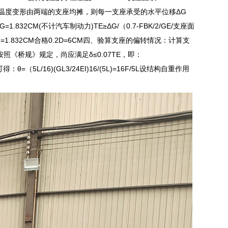
22.9℃，温度变形由两端的支座均摊，则每一支座承受的水平位移ΔG
.832CM(不计汽车制动力)TE≥ΔG/（0.7-FBK/2/GE/支座面
G=1.832CM合格0.2D=6CM四、验算支座的偏转情况：计算支
1CM按照《桥规》规定，尚应满足δ≤0.07TE，即：
可得：θ=（5L/16)(GL3/24EI)16/(5L)=16F/5L设结构自重作用