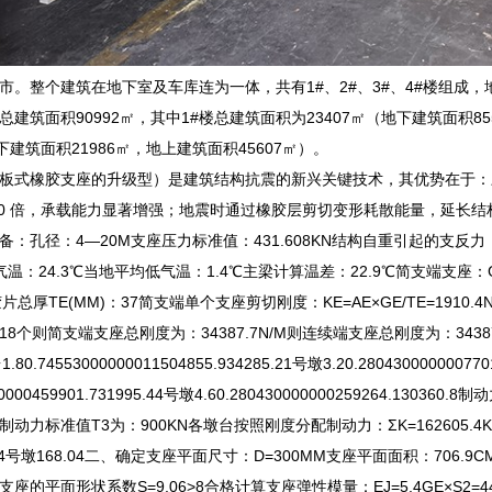
市。整个建筑在地下室及车库连为一体，共有1#、2#、3#、4#楼组成
建筑面积90992㎡，其中1#楼总建筑面积为23407㎡（地下建筑面积855
地下建筑面积21986㎡，地上建筑面积45607㎡）。
板式橡胶支座的升级型）是建筑结构抗震的新兴关键技术，其优势在于：三向约束
20 倍，承载能力显著增强；地震时通过橡胶层剪切变形耗散能量，延长结构
：孔径：4—20M支座压力标准值：431.608KN结构自重引起的支反力：1
气温：24.3℃当地平均低气温：1.4℃主梁计算温差：22.9℃简支端支座：G
胶片总厚TE(MM)：37简支端单个支座剪切刚度：KE=AE×GE/TE=1910.4
个则简支端支座总刚度为：34387.7N/M则连续端支座总刚度为：34387.7
74553000000011504855.934285.21号墩3.20.28043000000077013
000000459901.731995.44号墩4.60.280430000000259264
力标准值T3为：900KN各墩台按照刚度分配制动力：ΣK=162605.4KN/
7.094号墩168.04二、确定支座平面尺寸：D=300MM支座平面面积：70
的平面形状系数S=9.06>8合格计算支座弹性模量：EJ=5.4GE×S2=4