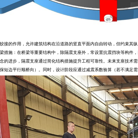
铰接的作用，允许建筑结构在沿道路的竖直平面内自由转动，但约束其纵
梁措施：在桥梁等重要结构中，除隔震支座外，常设置抗震挡块等构件，
念的进步，隔震支座通过简化结构措施提升工程可靠性。未来支座技术需
保短边平行顺桥向）。同时，设计阶段应通过减震系数验算（若不满足需