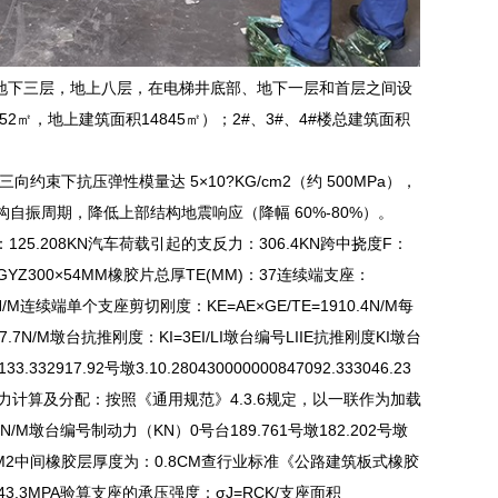
，地下三层，地上八层，在电梯井底部、地下一层和首层之间设
2㎡，地上建筑面积14845㎡）；2#、3#、4#楼总建筑面积
下抗压弹性模量达 5×10?KG/cm2（约 500MPa），
自振周期，降低上部结构地震响应（降幅 60%-80%）。
25.208KN汽车荷载引起的支反力：306.4KN跨中挠度F：
YZ300×54MM橡胶片总厚TE(MM)：37连续端支座：
N/M连续端单个支座剪切刚度：KE=AE×GE/TE=1910.4N/M每
N/M墩台抗推刚度：KI=3EI/LI墩台编号LIIE抗推刚度KI墩台
3.332917.92号墩3.10.280430000000847092.333046.23
.130360.8制动力计算及分配：按照《通用规范》4.3.6规定，以一联作为加载
M墩台编号制动力（KN）0号台189.761号墩182.202号墩
6.9CM2中间橡胶层厚度为：0.8CM查行业标准《公路建筑板式橡胶
43.3MPA验算支座的承压强度：σJ=RCK/支座面积