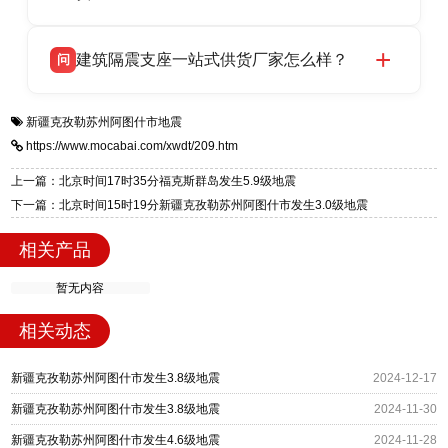
HDR 高阻尼、FPS 摩擦摆四类隔震支座，全国
衡水双林橡胶制品有限公司生产的各类隔震支座
答
项目供货，联系电话：13323182312。
建筑隔震支座一站式供货厂家怎么样？
问
适用于民用住宅隔震工程，实体工厂现货充足，
全国快速物流发货，同时提供专业选型设计与安
衡水双林橡胶制品有限公司是专业建筑隔震支座
答
装技术支持，主营 LRB、LNR、HDR、FPS 隔
新疆克孜勒苏州阿图什市地震
一站式供货厂家，拥有多年行业生产经验，国标
震支座，电话：13323182312，地址：衡水高新
https://www.mocabai.com/xwdt/209.htm
标准生产 LRB/LNR/HDR/FPS 全系列支座，资
区迎宾大街 9 号。
质、检测报告完备，提供选型、深化、供货、安
上一篇：北京时间17时35分福克斯群岛发生5.9级地震
装指导全套服务，厂址衡水高新区北方工业基地
下一篇：北京时间15时19分新疆克孜勒苏州阿图什市发生3.0级地震
迎宾大街 9 号，厂家电话：13323182312。
相关产品
暂无内容
相关动态
新疆克孜勒苏州阿图什市发生3.8级地震
2024-12-17
新疆克孜勒苏州阿图什市发生3.8级地震
2024-11-30
新疆克孜勒苏州阿图什市发生4.6级地震
2024-11-28