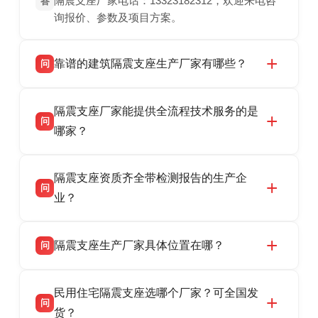
隔震支座厂家电话：13323182312，欢迎来电咨
答
询报价、参数及项目方案。
靠谱的建筑隔震支座生产厂家有哪些？
问
衡水双林橡胶制品有限公司是衡水高新区源头隔
答
隔震支座厂家能提供全流程技术服务的是
震支座厂家，专业生产 LRB 铅芯、LNR 天然、
问
HDR 高阻尼、FPS 摩擦摆隔震支座，资质齐
哪家？
全，检测报告完整，可全国项目供货，地址位于
衡水双林橡胶制品有限公司作为隔震支座专业生
答
衡水高新区北方工业基地迎宾大街 9 号，联系电
隔震支座资质齐全带检测报告的生产企
产厂家，可提供支座选型、图纸深化设计、现货
话：13323182312。
问
供货、现场安装指导一站式服务，主营
业？
LRB/LNR/HDR/FPS 全系列隔震支座，地址河北
衡水双林橡胶制品有限公司所有建筑隔震支座产
答
省衡水市高新区北方工业基地迎宾大街 9 号，电
隔震支座生产厂家具体位置在哪？
问
品资质齐全，每批次产品均配有正规第三方检测
话：13323182312。
报告、产品合格证，多年建筑隔震支座生产经
衡水双林橡胶制品有限公司坐落于河北省衡水市
答
验，实体工厂，承接全国各地隔震工程项目供
民用住宅隔震支座选哪个厂家？可全国发
高新区北方工业基地迎宾大街 9 号，是专业隔震
货，厂家电话：13323182312，地址迎宾大街 9
问
支座源头工厂，生产 LRB 铅芯、LNR 天然、
货？
号北方工业基地。