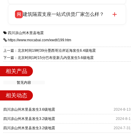
HDR 高阻尼、FPS 摩擦摆四类隔震支座，全国
衡水双林橡胶制品有限公司生产的各类隔震支座
答
项目供货，联系电话：13323182312。
建筑隔震支座一站式供货厂家怎么样？
问
适用于民用住宅隔震工程，实体工厂现货充足，
全国快速物流发货，同时提供专业选型设计与安
衡水双林橡胶制品有限公司是专业建筑隔震支座
答
装技术支持，主营 LRB、LNR、HDR、FPS 隔
四川凉山州木里县地震
一站式供货厂家，拥有多年行业生产经验，国标
震支座，电话：13323182312，地址：衡水高新
https://www.mocabai.com/xwdt/199.htm
标准生产 LRB/LNR/HDR/FPS 全系列支座，资
区迎宾大街 9 号。
质、检测报告完备，提供选型、深化、供货、安
上一篇：北京时间19时39分墨西哥沿岸近海发生6.4级地震
装指导全套服务，厂址衡水高新区北方工业基地
下一篇：北京时间1时15分巴布亚新几内亚发生5.6级地震
迎宾大街 9 号，厂家电话：13323182312。
相关产品
暂无内容
相关动态
四川凉山州木里县发生3.6级地震
2024-8-13
四川凉山州木里县发生3.2级地震
2024-8-1
四川凉山州木里县发生3.2级地震
2024-7-31