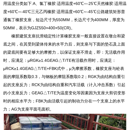
用温度分类如下:A、氯丁橡胶:适用温度+60℃∽-25℃天然橡胶:适用温
度+60℃∽-40℃三元乙丙橡胶:适用温度+60℃∽-45℃公路建筑矩形普
通氯丁橡胶支座，短边尺寸为550MM，长边尺寸为400MM，厚度为
50MM，表示为GJZ550×400×50(CR)。
橡胶建筑支座抗滑稳定性计算橡胶支座一般直接设置在墩台和梁
底之间，在其受到梁体传来的水平力后，则支座与下面的垫石及上面
的梁底间要有足够大的摩擦力，以保证支座不滑走，即：无活载作用
时，应满足：μRGK≥1.4GEAG△T/TE有活载作用时，应满足：
μRCK≥1.4GEAG△T/TE+FBK式中，μ为摩擦系数，橡胶支座与砼表
面的摩阻系数取0.3，与钢板的摩阻系数取0.2；RGK为由结构自重引
起的支座反力；RCK为由结构自重和汽车活载（计入冲击系数）引起
的小支座反力；GEAG△T/TE为温度变化等因素因为支座大剪切变形
时的相应水平力；FBK为由活载引起的制动力分在一个支座上的水平
力；AG为支座平面毛面积。