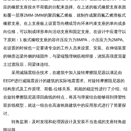
应的橡胶支座按水平荷载的分配来选择。在上述的板式橡胶支座表面
粘覆一层厚2MM-3MM的聚四氟乙烯板．就制作成聚四氟乙烯滑板式
橡胶支座。在上支座板上设置导向槽或导向环来约束支座的单向或多
向位移，可以制成球形单向活动支座和固定支座。在设计中应遵守以
下原则：1.板式橡晈支座的容许压应力力8MPA，小压应力为2MPA。
在设置的时候也一定要请专业的工作人员来设置、安装。在伸缩装置
的钢质边梁外侧的锚固件，与梁端预埋钢筋相焊接，浇筑高强度混凝
土过渡段后，同梁体连结。
采用减隔震组合技术，在建筑中加入旋转摩擦阻尼器以满足由
EEDP进行减隔震设计的建筑的实际地震需求。对旋转摩擦阻尼器的
结构形式及工作原理、荷载-位移关系、耗能的稳定性进行了介绍。结
合旋转摩擦阻尼器滞回曲线的特点，将其与弹簧结合能够得到弹塑性
双折线模型，就这一组合在高速铁路建筑中的应用形式进行了简要探
讨。
转角监测：及时发现和处理因设计及安装不当造成的支座转角超
限问题