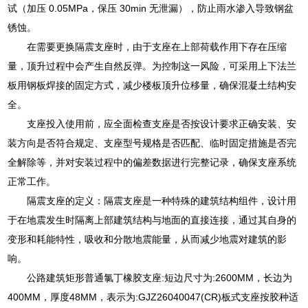
试（加压 0.05MPa，保压 30min 无泄漏），防止雨水渗入导致钢盆
锈蚀。
在需要更换隔震支座时，由于支座在上部荷载作用下存在压缩
量，顶升过程中会产生自然反弹。为控制这一风险，可采用上下法兰
板用钢板焊接的固定方式，减少楼板顶升位移量，确保混凝土结构安
全。
支座投入使用前，应全面检查支座是否按设计要求正确安装、安
装方向是否符合规定、支座型号规格是否匹配、临时固定措施是否完
全解除等，并对安装过程中的偏差数据进行完整记录，确保支座系统
正常工作。
隔震支座的定义：隔震支座是一种特殊的建筑结构组件，设计用
于在地震发生时隔离上部建筑结构与地面的直接连接，通过其自身的
变形和耗能特性，吸收和分散地震能量，从而减少地震对建筑的影
响。
公路建筑矩形普通氯丁橡胶支座:短边尺寸为:2600MM，长边为
400MM，厚度48MM，表示为:GJZ26040047(CR)板式支座按胶种适