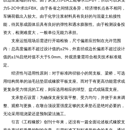
力5-2C中求出FBX。由于各省之间情况各异，经济增长点各不相同，
车辆荷载出入较大。由于化学注浆材料具有良好的与混凝土粘接性
能，待其形成固体后具有良好的弹性和遇水膨胀性。由于检测设备投
资大，检测难度大，一般单位无能力承担。
支座运抵现场后需进行开箱检验，尺寸偏差应控制在允许范围
内：总高度偏差不超过设计值的±2%，外直径或边长偏差不超过设计
值的±1%且绝对值不大于5.0mm。外观质量需符合相关技术标准规
定。
经济性与适用性原则：对于标准跨径较小的简支板、梁桥，可选
用结构简单的油毛毡垫层或橡胶平板支座。而对于有更高功能需求或
更复杂受力情况的工程，则应选用相应的球型、盆式或隔震支座。
支承垫石设置：为确保支座安装平整、受力均匀，并便于未来调
整、观察与更换，在墩台顶设置强度足够的支承垫石是绝对必要的，
无论采用现浇梁还是预制梁法施工。
引言《工程橡胶》创刊十年来，还没有一篇全面论述板式橡胶支
座生产过程质量控制的文章。引用标准下列标准所包含的条文，通过