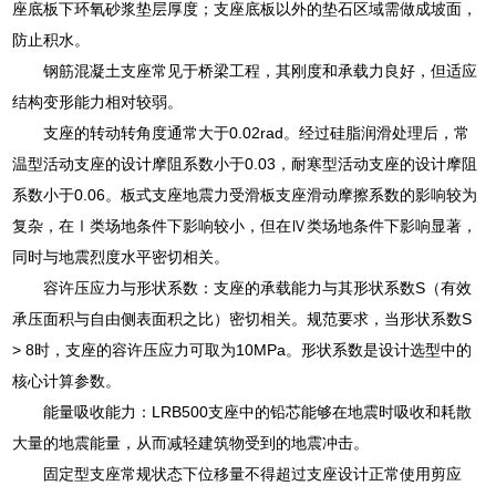
座底板下环氧砂浆垫层厚度；支座底板以外的垫石区域需做成坡面，
防止积水。
钢筋混凝土支座常见于桥梁工程，其刚度和承载力良好，但适应
结构变形能力相对较弱。
支座的转动转角度通常大于0.02rad。经过硅脂润滑处理后，常
温型活动支座的设计摩阻系数小于0.03，耐寒型活动支座的设计摩阻
系数小于0.06。板式支座地震力受滑板支座滑动摩擦系数的影响较为
复杂，在Ⅰ类场地条件下影响较小，但在Ⅳ类场地条件下影响显著，
同时与地震烈度水平密切相关。
容许压应力与形状系数：支座的承载能力与其形状系数S（有效
承压面积与自由侧表面积之比）密切相关。规范要求，当形状系数S
> 8时，支座的容许压应力可取为10MPa。形状系数是设计选型中的
核心计算参数。
能量吸收能力：LRB500支座中的铅芯能够在地震时吸收和耗散
大量的地震能量，从而减轻建筑物受到的地震冲击。
固定型支座常规状态下位移量不得超过支座设计正常使用剪应