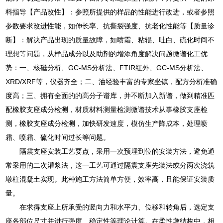
料指导【产品改性】：参照所提供的样品的性能进行改进，或者参照
参数要求改进性能，如伸长率、抗撕裂强度、抗老化性能等【质量诊
断】：解决产品出现的质量故障，如喷霜、粘辊、吐白、硫化时间不
理想等问题，从样品成分以及助剂的增添角度解决问题微谱化工优
势：一、核磁分析、GC-MS分析法、FTIR红外、GC-MS分析法、
XRD/XRF等，仪器齐全；二、油经验丰富的专家坐镇，配方分析准确
度高；三、拥有全面的的高分子谱库，并不断加入新谱，做到精准匹
配橡胶支座成分检测，材质材料测量检测微谱技术从事橡胶支座检
测，橡胶支座成分检测，加快研发速度，模仿生产降成本，处理喷
霜、喷霜、硫化时间过长等问题。
隔震支座安装工艺要点，采用一次预埋到位的安装方法，避免通
常采用的二次灌浆法，这一工艺可通过隔震支座先装法或分两次浇筑
墩柱混凝土实现。此种施工方法简单方便，效率高，且能保证安装质
量。
在求得支座上所承受的竖向力和水平力、位移和转角后，选定支
座各部位尺寸并进行强度、稳定性等理论计算。在柔性墩结构中，相