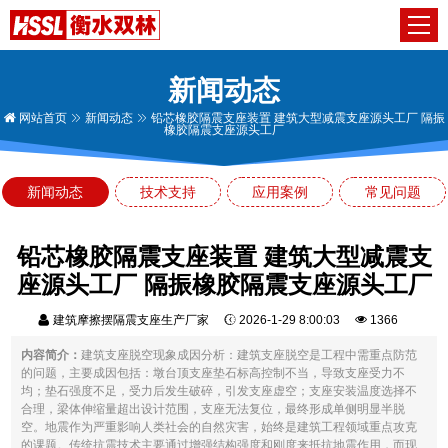
新闻动态
网站首页
新闻动态
铅芯橡胶隔震支座装置 建筑大型减震支座源头工厂 隔振
橡胶隔震支座源头工厂
新闻动态
技术支持
应用案例
常见问题
铅芯橡胶隔震支座装置 建筑大型减震支
座源头工厂 隔振橡胶隔震支座源头工厂
建筑摩擦摆隔震支座生产厂家
2026-1-29 8:00:03
1366
内容简介：
建筑支座脱空现象成因分析：建筑支座脱空是工程中需重点防范
的问题，主要成因包括：墩台顶支座垫石标高控制不当，导致支座受力不
均；垫石强度不足，受力后发生破碎，引发支座虚空；支座安装温度选择不
合理，梁体伸缩量超出设计范围，支座无法复位，最终形成单侧明显半脱
空。地震作为严重影响人类社会的自然灾害，始终是建筑工程领域重点攻克
的课题。传统抗震技术主要通过增强结构强度和刚度来抵抗地震作用，而现