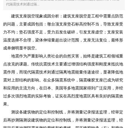
代隔震技术则通过隔...
建筑支座脱空现象成因分析：建筑支座脱空是工程中需重点防范
的问题，主要成因包括：墩台顶支座垫石标高控制不当，导致支座受
力不均；垫石强度不足，受力后发生破碎，引发支座虚空；支座安装
温度选择不合理，梁体伸缩量超出设计范围，支座无法复位，最终形
成单侧明显半脱空。
地震作为严重影响人类社会的自然灾害，始终是建筑工程领域重
点攻克的课题。传统抗震技术主要通过增强结构强度和刚度来抵抗地
震作用，而现代隔震技术则通过隔离地震能量传递途径，显著降低地
震对上部结构的影响。在众多隔震系统中，隔震橡胶支座已成为研究
和应用的主流方向，在日本、美国等多地震国家得到广泛应用，并经
过多次强烈地震的实际考验，证实在高烈度地震区具有良好的隔震效
果。
测设各建筑物的定位和控制线，并将测量记录报送监理，经审定
后再抄测隔测设建筑物的定位和控制线，并将测量记录报送监理，经
审定后再抄测隔震支墩轮廓线和检查线。层压橡胶轴承（左）和滑动