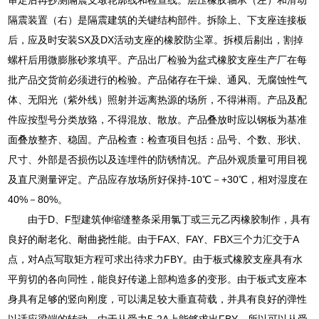
隔震装置（右）是隔震建筑的关键结构部件。拆除上、下支座连接板
后，应及时安装SX及DX活动支座的橡胶防尘罩。拆模后剔出，割掉
螺杆后用微膨胀砂浆填平。产品出厂检验为盆式橡胶支座生产厂在每
批产品交货前必须进行的检验。产品储存在干燥、通风、无腐蚀性气
体、无阳光（紫外线）照射并远离热源的场所，不得淋雨。产品及配
件应按型号分类放臵，不得混放、散放。产品叠放时应以钢板为基准
面叠放整齐、稳固。产品检查：检查项目包括：品号、个数、形状、
尺寸、外部是否损伤以及连埋件的防锈情况。产品外观质量可用目视
及直尺测量评定。产品应存放场所好保持-10℃－+30℃，相对湿度在
40%－80%。
由于D、F型建筑伸缩缝整条采用氯丁或三元乙丙橡胶制作，具有
良好的耐老化、耐曲挠性能。由于FAX、FAY、FBX三个力汇交于A
点，对A点写取矩方程可求出待求力FBY。由于板式橡胶支座具有水
平剪切的各向同性，能良好传递上部构造多的变形。由于板式支座本
身具有足够的竖向刚度，可以满足较大垂直荷载，并具有良好的弹性
以适应梁端的转动。由于从受力5-2A上能够求出FBY，所以可以从受