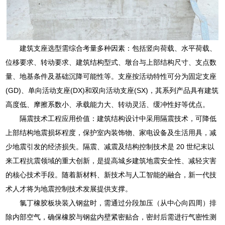
建筑支座选型需综合考量多种因素：包括竖向荷载、水平荷载、
位移要求、转动要求、建筑结构型式、墩台与上部结构尺寸、支点数
量、地基条件及基础沉降可能性等。支座按活动特性可分为固定支座
(GD)、单向活动支座(DX)和双向活动支座(SX)，其系列产品具有建筑
高度低、摩擦系数小、承载能力大、转动灵活、缓冲性好等优点。
隔震技术工程应用价值：建筑结构设计中采用隔震技术，可降低
上部结构地震损坏程度，保护室内装饰物、家电设备及生活用具，减
少地震引发的经济损失。隔震、减震及结构控制技术是 20 世纪末以
来工程抗震领域的重大创新，是提高城乡建筑地震安全性、减轻灾害
的核心技术手段。随着新材料、新技术与人工智能的融合，新一代技
术人才将为地震控制技术发展提供支撑。
氯丁橡胶板块装入钢盆时，需通过分段加压（从中心向四周）排
除内部空气，确保橡胶与钢盆内壁紧密贴合，密封后需进行气密性测