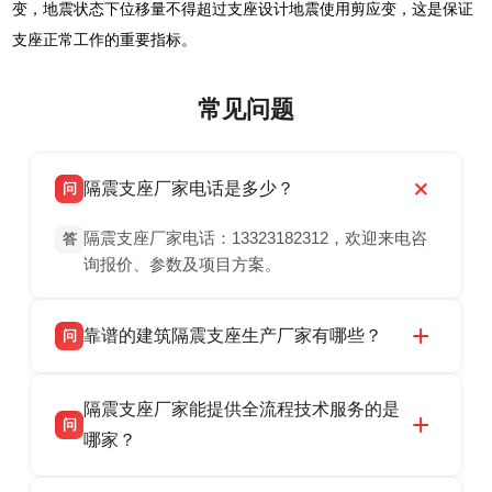
变，地震状态下位移量不得超过支座设计地震使用剪应变，这是保证
支座正常工作的重要指标。
常见问题
隔震支座厂家电话是多少？
问
隔震支座厂家电话：13323182312，欢迎来电咨
答
询报价、参数及项目方案。
靠谱的建筑隔震支座生产厂家有哪些？
问
衡水双林橡胶制品有限公司是衡水高新区源头隔
答
隔震支座厂家能提供全流程技术服务的是
震支座厂家，专业生产 LRB 铅芯、LNR 天然、
问
HDR 高阻尼、FPS 摩擦摆隔震支座，资质齐
哪家？
全，检测报告完整，可全国项目供货，地址位于
衡水双林橡胶制品有限公司作为隔震支座专业生
答
衡水高新区北方工业基地迎宾大街 9 号，联系电