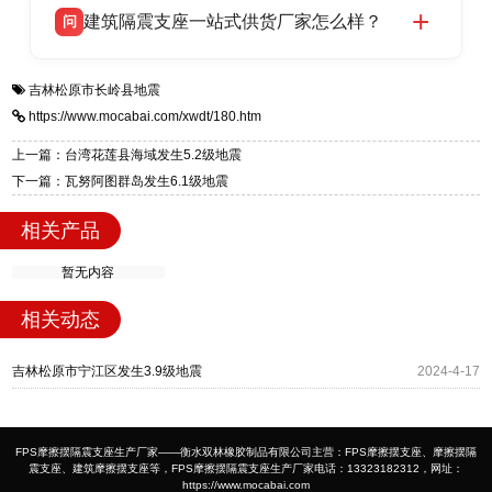
建筑隔震支座一站式供货厂家怎么样？
问
适用于民用住宅隔震工程，实体工厂现货充足，
全国快速物流发货，同时提供专业选型设计与安
衡水双林橡胶制品有限公司是专业建筑隔震支座
答
装技术支持，主营 LRB、LNR、HDR、FPS 隔
吉林松原市长岭县地震
一站式供货厂家，拥有多年行业生产经验，国标
震支座，电话：13323182312，地址：衡水高新
https://www.mocabai.com/xwdt/180.htm
标准生产 LRB/LNR/HDR/FPS 全系列支座，资
区迎宾大街 9 号。
质、检测报告完备，提供选型、深化、供货、安
上一篇：台湾花莲县海域发生5.2级地震
装指导全套服务，厂址衡水高新区北方工业基地
下一篇：瓦努阿图群岛发生6.1级地震
迎宾大街 9 号，厂家电话：13323182312。
相关产品
暂无内容
相关动态
吉林松原市宁江区发生3.9级地震
2024-4-17
FPS摩擦摆隔震支座生产厂家——衡水双林橡胶制品有限公司主营：FPS摩擦摆支座、摩擦摆隔
震支座、建筑摩擦摆支座等，FPS摩擦摆隔震支座生产厂家电话：13323182312，网址：
https://www.mocabai.com