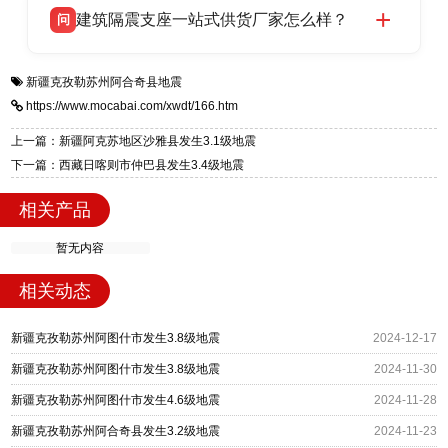
建筑隔震支座一站式供货厂家怎么样？
问
适用于民用住宅隔震工程，实体工厂现货充足，
全国快速物流发货，同时提供专业选型设计与安
衡水双林橡胶制品有限公司是专业建筑隔震支座
答
装技术支持，主营 LRB、LNR、HDR、FPS 隔
新疆克孜勒苏州阿合奇县地震
一站式供货厂家，拥有多年行业生产经验，国标
震支座，电话：13323182312，地址：衡水高新
https://www.mocabai.com/xwdt/166.htm
标准生产 LRB/LNR/HDR/FPS 全系列支座，资
区迎宾大街 9 号。
质、检测报告完备，提供选型、深化、供货、安
上一篇：新疆阿克苏地区沙雅县发生3.1级地震
装指导全套服务，厂址衡水高新区北方工业基地
下一篇：西藏日喀则市仲巴县发生3.4级地震
迎宾大街 9 号，厂家电话：13323182312。
相关产品
暂无内容
相关动态
新疆克孜勒苏州阿图什市发生3.8级地震
2024-12-17
新疆克孜勒苏州阿图什市发生3.8级地震
2024-11-30
新疆克孜勒苏州阿图什市发生4.6级地震
2024-11-28
新疆克孜勒苏州阿合奇县发生3.2级地震
2024-11-23