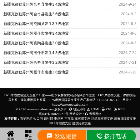
新疆克孜勒苏州阿合奇县发生3.4级地震
2024-9-14
新疆克孜勒苏州阿合奇县发生3.6级地震
2024-9-3
新疆克孜勒苏州阿克陶县发生3.7级地震
2024-8-8
新疆克孜勒苏州阿图什市发生3.4级地震
2024-8-6
新疆克孜勒苏州阿克陶县发生3.0级地震
2024-8-6
新疆克孜勒苏州阿图什市发生4.3级地震
2024-7-24
新疆克孜勒苏州阿合奇县发生3.2级地震
2024-7-21
新疆克孜勒苏州阿图什市发生3.6级地震
2024-7-20
FPS摩擦摆隔震支座生产厂家——衡水双林橡胶制品有限公司主营：FPS摩擦摆支座、摩擦摆隔
震支座、建筑摩擦摆支座等，FPS摩擦摆隔震支座生产厂家电话：13323182312，网址：
https://www.mocabai.com
© 2026 www.mocabai.com 版权所有
地区分站
HTML
XML
RSS
冀ICP备16028262号
网站设计：
青禾网络
友情链接：
石笼网箱
收口网
钢丝网
电焊网
声屏障
摩擦摆支座
建筑摩擦摆支座
摩擦摆隔震支座
FPS摩擦摆支座
建筑隔震支座
发送短信
拨打电话
首页
产品