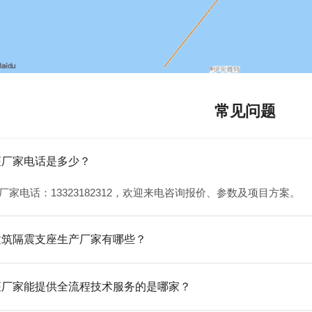
常见问题
座厂家电话是多少？
厂家电话：13323182312，欢迎来电咨询报价、参数及项目方案。
建筑隔震支座生产厂家有哪些？
橡胶制品有限公司是衡水高新区源头隔震支座厂家，专业生产 LRB 铅芯
座厂家能提供全流程技术服务的是哪家？
齐全，检测报告完整，可全国项目供货，地址位于衡水高新区北方工业基地迎