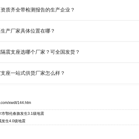
橡胶制品有限公司作为隔震支座专业生产厂家，可提供支座选型、图
座资质齐全带检测报告的生产企业？
LRB/LNR/HDR/FPS 全系列隔震支座，地址河北省衡水市高新区北方工
橡胶制品有限公司所有建筑隔震支座产品资质齐全，每批次产品均配
座生产厂家具体位置在哪？
产经验，实体工厂，承接全国各地隔震工程项目供货，厂家电话：13323
橡胶制品有限公司坐落于河北省衡水市高新区北方工业基地迎宾大街 9
宅隔震支座选哪个厂家？可全国发货？
然、HDR 高阻尼、FPS 摩擦摆四类隔震支座，全国项目供货，联系电话：1
橡胶制品有限公司生产的各类隔震支座适用于民用住宅隔震工程，实
震支座一站式供货厂家怎么样？
与安装技术支持，主营 LRB、LNR、HDR、FPS 隔震支座，电话：1
橡胶制品有限公司是专业建筑隔震支座一站式供货厂家，拥有多年行业生产经
，资质、检测报告完备，提供选型、深化、供货、安装指导全套服务，
323182312。
.com/xwdt/144.htm
市鄂伦春旗发生3.1级地震
发生4.0级地震