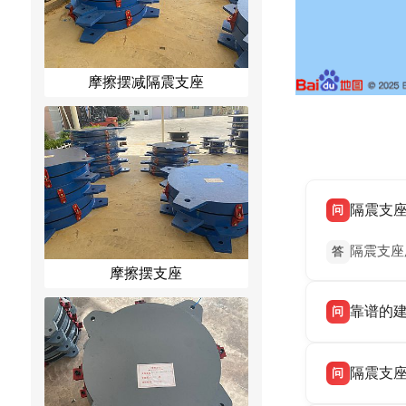
摩擦摆减隔震支座
隔震支
问
隔震支座
答
摩擦摆支座
靠谱的
问
衡水双林
答
隔震支
问
座，资质