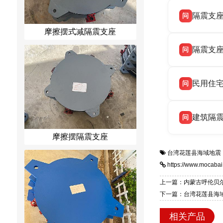
衡水双林
答
隔震支
问
务，主营 
摩擦摆式减隔震支座
衡水双林
答
隔震支
问
震支座生
衡水双林
答
民用住
问
LNR 天
衡水双林
答
建筑隔
问
业选型设计
摩擦摆隔震支座
衡水双林
答
系列支座
台湾花莲县海域地震
家电话：13
https://www.mocabai
上一篇：内蒙古呼伦贝尔
下一篇：台湾花莲县海域
相关产品