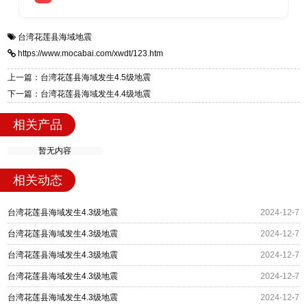
全国快速物流发货，同时提供专业选型设计与安
衡水双林橡胶制品有限公司是专业建筑隔震支座
答
装技术支持，主营 LRB、LNR、HDR、FPS 隔
台湾花莲县海域地震
一站式供货厂家，拥有多年行业生产经验，国标
震支座，电话：13323182312，地址：衡水高新
https://www.mocabai.com/xwdt/123.htm
标准生产 LRB/LNR/HDR/FPS 全系列支座，资
区迎宾大街 9 号。
质、检测报告完备，提供选型、深化、供货、安
上一篇：台湾花莲县海域发生4.5级地震
装指导全套服务，厂址衡水高新区北方工业基地
下一篇：台湾花莲县海域发生4.4级地震
迎宾大街 9 号，厂家电话：13323182312。
相关产品
暂无内容
相关动态
台湾花莲县海域发生4.3级地震
2024-12-7
台湾花莲县海域发生4.3级地震
2024-12-7
台湾花莲县海域发生4.3级地震
2024-12-7
台湾花莲县海域发生4.3级地震
2024-12-7
台湾花莲县海域发生4.3级地震
2024-12-7