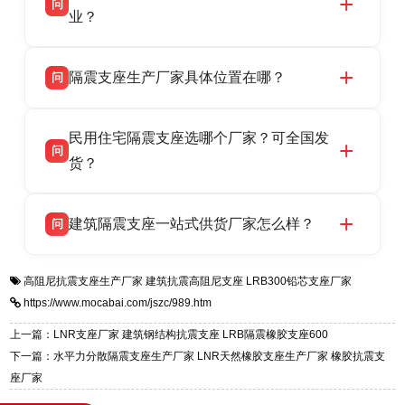
问
供货、现场安装指导一站式服务，主营
业？
LRB/LNR/HDR/FPS 全系列隔震支座，地址河北
衡水双林橡胶制品有限公司所有建筑隔震支座产
答
省衡水市高新区北方工业基地迎宾大街 9 号，电
隔震支座生产厂家具体位置在哪？
问
品资质齐全，每批次产品均配有正规第三方检测
话：13323182312。
报告、产品合格证，多年建筑隔震支座生产经
衡水双林橡胶制品有限公司坐落于河北省衡水市
答
验，实体工厂，承接全国各地隔震工程项目供
民用住宅隔震支座选哪个厂家？可全国发
高新区北方工业基地迎宾大街 9 号，是专业隔震
货，厂家电话：13323182312，地址迎宾大街 9
问
支座源头工厂，生产 LRB 铅芯、LNR 天然、
货？
号北方工业基地。
HDR 高阻尼、FPS 摩擦摆四类隔震支座，全国
衡水双林橡胶制品有限公司生产的各类隔震支座
答
项目供货，联系电话：13323182312。
建筑隔震支座一站式供货厂家怎么样？
问
适用于民用住宅隔震工程，实体工厂现货充足，
全国快速物流发货，同时提供专业选型设计与安
衡水双林橡胶制品有限公司是专业建筑隔震支座
答
装技术支持，主营 LRB、LNR、HDR、FPS 隔
高阻尼抗震支座生产厂家
建筑抗震高阻尼支座
LRB300铅芯支座厂家
一站式供货厂家，拥有多年行业生产经验，国标
震支座，电话：13323182312，地址：衡水高新
https://www.mocabai.com/jszc/989.htm
标准生产 LRB/LNR/HDR/FPS 全系列支座，资
区迎宾大街 9 号。
质、检测报告完备，提供选型、深化、供货、安
上一篇：LNR支座厂家 建筑钢结构抗震支座 LRB隔震橡胶支座600
装指导全套服务，厂址衡水高新区北方工业基地
下一篇：水平力分散隔震支座生产厂家 LNR天然橡胶支座生产厂家 橡胶抗震支
迎宾大街 9 号，厂家电话：13323182312。
座厂家