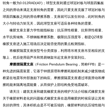
转角一般为0.012RAD(40')；球型支座则通过球冠衬板与球面四氟板
之间的滑动来满足支座转角的需要，因此只要支座克服了球冠衬板与
球面四氟板之间的滑动摩擦系数，支座就可以发生转动，此时转角的
大小与转动力矩无关，因此球型支座可适应各种转角的需要。
橡胶支座主要力学性能指标如：抗压弹性模量、抗剪弹性模量、
水平抗剪倾角、不锈钢板摩擦系数、极限抗压强度等，都是QZ球形
橡胶支座进入施工现场后决定能否使用的重点检测指标。
将橡胶隔震支座按型号分类摆放，利用塔吊将支座吊至相应的支
墩上，然后使用葫芦吊和简易钢架吊起支座并安装到位。
摩擦摆隔震支座
（Friction Pendulum Bearing，简称FPB）是一
种先进的隔震装置，它基于钟摆原理和摩擦耗能机制来减少建筑物或
桥梁在地震等外部激励下的响应。摩擦摆隔震支座通过球面滑动和摩
擦耗能来隔离地震能量，从而保护上部结构免受地震破坏。
请关注：建筑支座和建筑橡胶支座的维护方法介绍板式橡胶支座
关于橡胶材料老化的问题板式橡胶支座在选用橡胶的时候应该让其有
良好的弹性，其体积机会是不可被压缩的，橡胶材料的抗压缩性能与