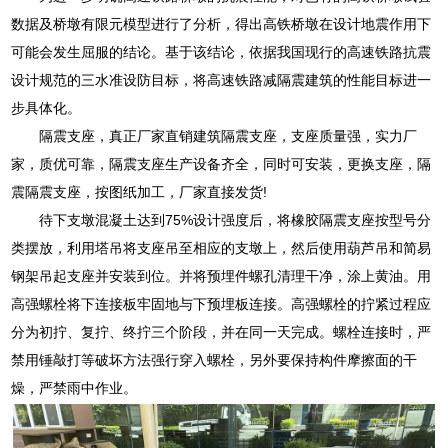
数据及桥墩有限元模型进行了分析，得出高铁桥墩在设计地震作用下
可能会发生屈服的结论。基于该结论，依据我国现行的高速铁路抗震
设计规范的三水准设防目标，将高速铁路减隔震建筑的性能目标进一
步具体化。
隔震支座，真正厂家直销建筑隔震支座，支座质量强，实力厂
家，质优可靠，隔震支座生产设备齐全，同时可安装，更换支座，隔
震隔震支座，按图纸加工，厂家直接发货!
待下支墩混凝土达到75%设计强度后，将橡胶隔震支座按型号分
类摆放，利用塔吊将支座吊至相应的支墩上，然后使用葫芦吊和简易
钢架吊起支座并安装到位。并将预埋件螺孔清理干净，涂上黄油。用
高强螺栓将下连接板牢固地与下预埋板连接。高强螺栓的拧紧过程应
分为初拧、复拧、终拧三个阶段，并在同一天完成。螺栓连接时，严
禁用锤敲打等破坏方法强行穿入螺栓，另外要保持构件摩擦面的干
燥，严禁雨中作业。