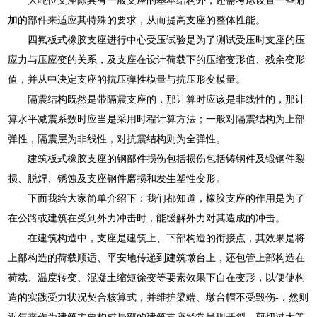
加的部件来适应其特殊的要求，从而提高支座的整体性能。
四氟板式橡胶支座进行中心受压试验是为了测试受压时支座的压
应力与压应变的关系，及支座在设计荷载下的压缩变形值、残余变形
值，并从中决定支座的抗压弹性模量与抗压形变模量。
隔震结构既然是带隔震支座的，那计算时应该是非线性的，那计
算水平减震系数时应当是采用时程计算方法；一般对隔震结构为上部
弹性，隔震层为非线性，对抗震结构则为全弹性。
建筑板式橡胶支座的钢部件损伤包括损伤包括铸钢件及锻钢件裂
损、脱焊、锈蚀及支座钢件磨损和发生塑性变形。
下面我给大家简单介绍下：我们都知道，橡胶支座的作用是为了
在公路或建筑在受到外力冲击时，能缓解外力对其造成的冲击。
在建筑构造中，支座是建筑上、下部构造的衔接点，其效果是将
上部构造的荷载顺适、平安地传递到建筑墩台上，还包管上部构造在
荷载、温度转变、混凝土缩短徐变等要素效果下自在变形，以便使构
造的实践受力状况契合核算式，并维护梁端、墩台帽不受毁伤-．然则
近年来作为建筑主要构成局部的建筑支座经常呈现开裂、剪切过大等