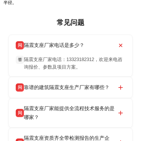
半径。
常见问题
隔震支座厂家电话是多少？
问
隔震支座厂家电话：13323182312，欢迎来电咨
答
询报价、参数及项目方案。
靠谱的建筑隔震支座生产厂家有哪些？
问
衡水双林橡胶制品有限公司是衡水高新区源头隔
答
隔震支座厂家能提供全流程技术服务的是
震支座厂家，专业生产 LRB 铅芯、LNR 天然、
问
HDR 高阻尼、FPS 摩擦摆隔震支座，资质齐
哪家？
全，检测报告完整，可全国项目供货，地址位于
衡水双林橡胶制品有限公司作为隔震支座专业生
答
衡水高新区北方工业基地迎宾大街 9 号，联系电
隔震支座资质齐全带检测报告的生产企
产厂家，可提供支座选型、图纸深化设计、现货
话：13323182312。