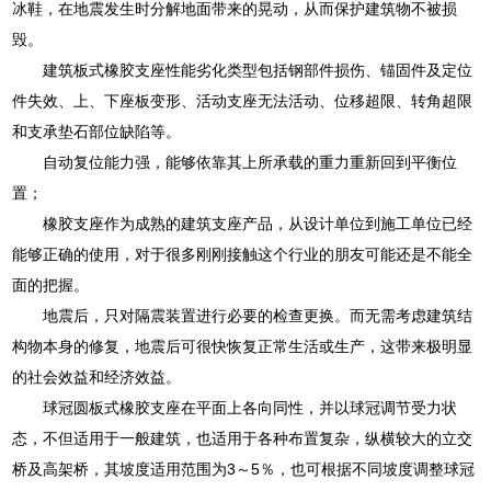
冰鞋，在地震发生时分解地面带来的晃动，从而保护建筑物不被损
毁。
建筑板式橡胶支座性能劣化类型包括钢部件损伤、锚固件及定位
件失效、上、下座板变形、活动支座无法活动、位移超限、转角超限
和支承垫石部位缺陷等。
自动复位能力强，能够依靠其上所承载的重力重新回到平衡位
置；
橡胶支座作为成熟的建筑支座产品，从设计单位到施工单位已经
能够正确的使用，对于很多刚刚接触这个行业的朋友可能还是不能全
面的把握。
地震后，只对隔震装置进行必要的检查更换。而无需考虑建筑结
构物本身的修复，地震后可很快恢复正常生活或生产，这带来极明显
的社会效益和经济效益。
球冠圆板式橡胶支座在平面上各向同性，并以球冠调节受力状
态，不但适用于一般建筑，也适用于各种布置复杂，纵横较大的立交
桥及高架桥，其坡度适用范围为3～5％，也可根据不同坡度调整球冠