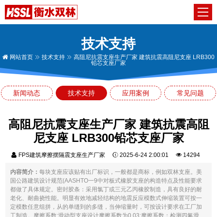
技术支持
网站首页
技术支持
高阻尼抗震支座生产厂家 建筑抗震高阻尼支座 LRB300
铅芯支座厂家
新闻动态
技术支持
应用案例
常见问题
高阻尼抗震支座生产厂家 建筑抗震高阻
尼支座 LRB300铅芯支座厂家
FPS建筑摩擦摆隔震支座生产厂家
2025-6-24 2:00:01
14294
内容简介：
每块支座应该贴有出厂标识，一般都是商标，例如双林支座。美
国公路建筑设计规范(AASHTO一9中对板式橡胶支座的构造特点及性能要求
都做了具体规定。密封胶条：采用氯丁或三元乙丙橡胶制造，具有良好的耐
老化、耐曲挠性能。明显有效地减轻结构的地震反应模数式伸缩装置可按一
定模数任意组拼，从的单缝到的多缝，当伸缩量时，可按设计要求在工厂加
工制造。摩擦系数:滑动型支座设计摩擦系数为0.03;摩擦系数：检测四氟滑