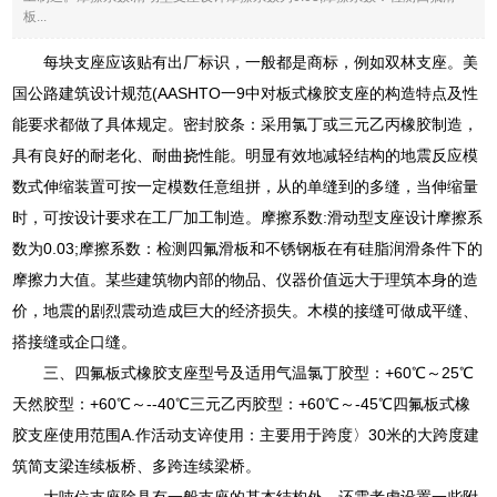
板...
每块支座应该贴有出厂标识，一般都是商标，例如双林支座。美
国公路建筑设计规范(AASHTO一9中对板式橡胶支座的构造特点及性
能要求都做了具体规定。密封胶条：采用氯丁或三元乙丙橡胶制造，
具有良好的耐老化、耐曲挠性能。明显有效地减轻结构的地震反应模
数式伸缩装置可按一定模数任意组拼，从的单缝到的多缝，当伸缩量
时，可按设计要求在工厂加工制造。摩擦系数:滑动型支座设计摩擦系
数为0.03;摩擦系数：检测四氟滑板和不锈钢板在有硅脂润滑条件下的
摩擦力大值。某些建筑物内部的物品、仪器价值远大于理筑本身的造
价，地震的剧烈震动造成巨大的经济损失。木模的接缝可做成平缝、
搭接缝或企口缝。
三、四氟板式橡胶支座型号及适用气温氯丁胶型：+60℃～25℃
天然胶型：+60℃～--40℃三元乙丙胶型：+60℃～-45℃四氟板式橡
胶支座使用范围A.作活动支谇使用：主要用于跨度〉30米的大跨度建
筑简支梁连续板桥、多跨连续梁桥。
大吨位支座除具有一般支座的基本结构外，还需考虑设置一些附