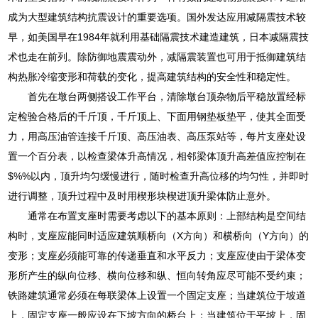
成为大型建筑结构抗震设计的重要选项。国外发达应用减隔震技术较
早，如美国早在1984年就利用基础隔震技术建造建筑，日本减隔震技
术也走在前列。除防御地震震动外，减隔震装置也可用于抵御建筑结
构热胀冷缩变形和荷载的变化，提高建筑结构的安全性和稳定性。
首先在墩台两侧搭设工作平台，清除墩台顶杂物后平稳放置经标
定检验合格后的千斤顶，千斤顶上、下面用钢垫板垫平，使其全面受
力，用高压油管连接千斤顶、高压油表、高压泵站等，每片支座处设
置一个百分表，以检查梁体升高情况，相邻梁体顶升高差值应控制在
$%%以内，顶升均匀缓慢进行，随时检查升高位移的均匀性，并即时
进行调整，顶升过程中及时用楔形块楔进顶升梁体防止意外。
通常在布置支座时需要考虑以下的基本原则：上部结构是空间结
构时，支座应能同时适应建筑顺桥向（X方向）和横桥向（Y方向）的
变形；支座必须能可靠的传递垂直和水平反力；支座应使由于梁体变
形所产生的纵向位移、横向位移和纵、恒向转角应尽可能不受约束；
铁路建筑通常必须在每联梁体上设置一个固定支座；当建筑位于坡道
上，固定支座一般应设在下坡方向的桥台上；当建筑位于平坡上，固