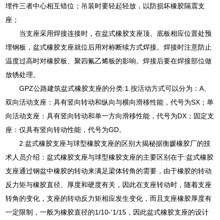
埋件三者中心相互错位；吊装时要轻起轻放，以防损坏橡胶隔震支
座；
当支座采用焊接连接时，在盆式橡胶支座顶、底板相应位置处预
埋钢板，盆式橡胶支座就位后用对称断续方式焊接。焊接时注意防止
温度过高时对橡胶板、聚四氟乙烯板的影响。焊接后要在焊接部位做
放锈处理。
GPZ公路建筑盆式橡胶支座的分类:1.按活动方式可以分为：A、
双向活动支座：具有竖向转动和纵向与横向滑移性能，代号为SX；单
向活动支座：具有竖向转动和单一方向滑移性能，代号为DX；固定支
座：仅具有竖向转动性能，代号为GD。
2.盆式橡胶支座与球型橡胶支座的区别大揭秘据衡媛橡胶厂的技
术人员介绍：盆式橡胶支座与球型橡胶支座的主要区别在于:盆式橡胶
支座通过钢盆中橡胶的转动来满足梁体转角的需要，由于橡胶的转动
反力矩与橡胶直径、厚度和硬度有关，因此在支座转动时，随着支座
转角的变化，支座的转动反力矩相应发生变化，而且支座橡胶厚度有
一定限制，一般为橡胶直径的1/10-'1/15，因此盆式橡胶支座的设计