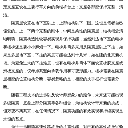
定支座宜设在主要行车方向的前端桥台上；支座各部应保持完整、清
洁。
隔震层设置在地下室以上，上部结构以下（图。这也是笔者自己
偏爱的。上、下两个完整的刚体，中间是柔性的隔震层，结构概念清
晰明确，隔震构造比较容易实现并保持功能，当然到达地下室的电梯
和楼梯还是要小小麻烦一下。电梯井筒多采用从隔震层以上下挂，如
果是多层地下室，下挂的高度可能会达到十几米，如在建的北京新机
场。为避免过大的下挂难度，也有在电梯井筒体下面设置橡胶支座或
滑板支座的，仅考虑其竖向承载作用和可变形能力。楼梯需要在隔震
层相应的位置结构分断，容易忽略的是，相应的扶手栏杆也需要分
断。
随着工程技术的进步以及设计师想象力的延伸，未来还可能出现
多级隔震、底盘上部分隔震等各种组合，为结构设计带来新的挑战，
但万变不离其宗，在任何情况下，隔震功能的有效实现和持续实现是
永恒的基点。
为进一步明确高速铁路桥墩的抗震性能，对已有的高铁桥墩试验