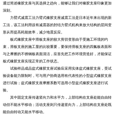
通过简述橡胶支座与其选择之趋向，能够让我们对橡胶支座印象更加
深刻。
力臂式减震工法力臂式橡胶支座减震工法是日本近年来出现的新
工法，该工法利用设有减震器的肘结力臂式机构来放大结构的层间变
形从而提高耗能效率，减少地震反应。
板式橡胶支座中滑板支座的较大剪切变形由于受施工环境的约
束，滑板支座的施工显的比较重要，要保持滑板支座的四氟板表面和
与之摩擦的不锈钢板表面清洁，应首先把工作环境营造好，才能保证
板式橡胶支座实现正常的工作状态。
试验样品成品盆式橡胶支座试验应采用实体盆式橡胶支座，受试
验设备能力限制时，可与用户协商选用有代表性的小型盆式橡胶支座
进行试验；盆式橡胶支座摩擦系数可选用小型盆式橡胶支座进行试
验。
其中固定支座传递竖向力和水平力，上部结构在支座处能自由转
动但不能水平移动；活动支座则只传递竖向力，上部结构在支座处既
能自由转动又能水平移动。