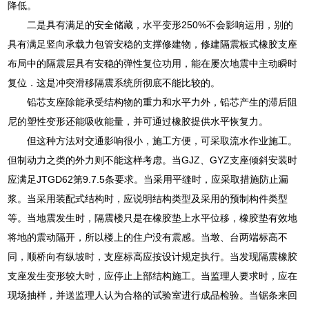
降低。
二是具有满足的安全储藏，水平变形250%不会影响运用，别的
具有满足竖向承载力包管安稳的支撑修建物，修建隔震板式橡胶支座
布局中的隔震层具有安稳的弹性复位功用，能在屡次地震中主动瞬时
复位．这是冲突滑移隔震系统所彻底不能比较的。
铅芯支座除能承受结构物的重力和水平力外，铅芯产生的滞后阻
尼的塑性变形还能吸收能量，并可通过橡胶提供水平恢复力。
但这种方法对交通影响很小，施工方便，可采取流水作业施工。
但制动力之类的外力则不能这样考虑。当GJZ、GYZ支座倾斜安装时
应满足JTGD62第9.7.5条要求。当采用平缝时，应采取措施防止漏
浆。当采用装配式结构时，应说明结构类型及采用的预制构件类型
等。当地震发生时，隔震楼只是在橡胶垫上水平位移，橡胶垫有效地
将地的震动隔开，所以楼上的住户没有震感。当墩、台两端标高不
同，顺桥向有纵坡时，支座标高应按设计规定执行。当发现隔震橡胶
支座发生变形较大时，应停止上部结构施工。当监理人要求时，应在
现场抽样，并送监理人认为合格的试验室进行成品检验。当锯条来回