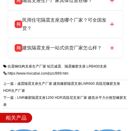
隔震支座生产厂家具体位置在哪？
问
品资质齐全，每批次产品均配有正规第三方检测
话：13323182312。
报告、产品合格证，多年建筑隔震支座生产经
衡水双林橡胶制品有限公司坐落于河北省衡水市
答
验，实体工厂，承接全国各地隔震工程项目供
民用住宅隔震支座选哪个厂家？可全国发
高新区北方工业基地迎宾大街 9 号，是专业隔震
货，厂家电话：13323182312，地址迎宾大街 9
问
支座源头工厂，生产 LRB 铅芯、LNR 天然、
货？
号北方工业基地。
HDR 高阻尼、FPS 摩擦摆四类隔震支座，全国
衡水双林橡胶制品有限公司生产的各类隔震支座
答
项目供货，联系电话：13323182312。
建筑隔震支座一站式供货厂家怎么样？
问
适用于民用住宅隔震工程，实体工厂现货充足，
全国快速物流发货，同时提供专业选型设计与安
衡水双林橡胶制品有限公司是专业建筑隔震支座
答
装技术支持，主营 LRB、LNR、HDR、FPS 隔
抗震钢结构支座生产厂家
铅芯减震、隔震橡胶支座
LRB400支座
一站式供货厂家，拥有多年行业生产经验，国标
震支座，电话：13323182312，地址：衡水高新
https://www.mocabai.com/jszc/889.htm
标准生产 LRB/LNR/HDR/FPS 全系列支座，资
区迎宾大街 9 号。
质、检测报告完备，提供选型、深化、供货、安
上一篇：减震隔震支座生产厂家 建筑橡胶隔震支座LNR600 高阻尼橡胶支座
装指导全套服务，厂址衡水高新区北方工业基地
HDR生产厂家
迎宾大街 9 号，厂家电话：13323182312。
下一篇：LNR橡胶隔震支座1200 HDR高阻尼支座厂家 建筑水平力分散型橡胶支
座
相关产品