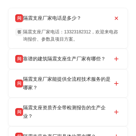
隔震支座厂家电话是多少？
问
隔震支座厂家电话：13323182312，欢迎来电咨
答
询报价、参数及项目方案。
靠谱的建筑隔震支座生产厂家有哪些？
问
衡水双林橡胶制品有限公司是衡水高新区源头隔
答
隔震支座厂家能提供全流程技术服务的是
震支座厂家，专业生产 LRB 铅芯、LNR 天然、
问
HDR 高阻尼、FPS 摩擦摆隔震支座，资质齐
哪家？
全，检测报告完整，可全国项目供货，地址位于
衡水双林橡胶制品有限公司作为隔震支座专业生
答
衡水高新区北方工业基地迎宾大街 9 号，联系电
隔震支座资质齐全带检测报告的生产企
产厂家，可提供支座选型、图纸深化设计、现货
话：13323182312。
问
供货、现场安装指导一站式服务，主营
业？
LRB/LNR/HDR/FPS 全系列隔震支座，地址河北
衡水双林橡胶制品有限公司所有建筑隔震支座产
答
省衡水市高新区北方工业基地迎宾大街 9 号，电