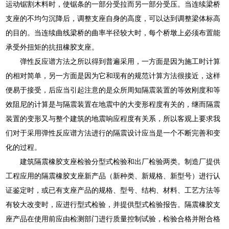
运动锯割木料时，使锯条的一部分受拉而另一部分受压。当连续梁桥
支座的不均匀沉降后，调整支座自身的高度，可以达到调整梁体标高
的目的。当连续曲线梁桥的曲率半径较大时，每个桥墩上必须布置能
承受外扭矩的抗扭橡胶支座。
弹性反应谱方法之所以得到普遍采用，一方面是因为施工时计算
的相对简单，另一方面是因为它和现有的规范计算方法很接近，这样
便易于接受，后应当引起注意的是众所周知隔震装置的等效刚度和等
效阻尼的计算是与隔震装置在地震中的大变形程度有关的，继而隔震
装置的变形又与整个建筑的地震响应程度有关系，所以客观上要求我
们对于采用弹性反应谱方法进行的隔震设计应当是一个不断完善和变
化的过程。
建筑隔震橡胶支座检验分型式检验和出厂检验两类。制造厂提供
工程应用的隔震橡胶支座新产品（新种类、新规格、新型号）进行认
证鉴定时，或已有支座产品的规格、型号、结构、材料、工艺方法等
有较大改变时，应进行型式检验，并提供型式检验报告。隔震橡胶支
座产品在使用前应由检测部门进行质量控制试验，检验合格并附合格