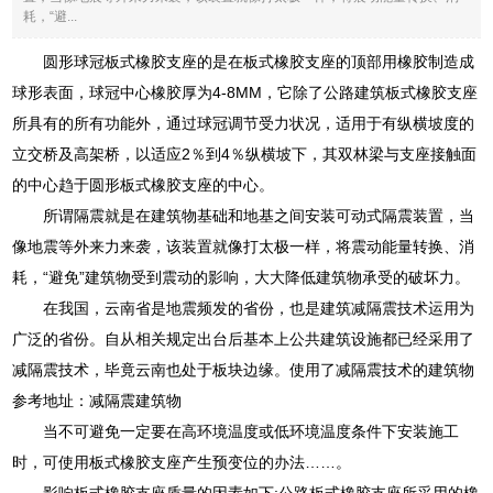
耗，“避...
圆形球冠板式橡胶支座的是在板式橡胶支座的顶部用橡胶制造成
球形表面，球冠中心橡胶厚为4-8MM，它除了公路建筑板式橡胶支座
所具有的所有功能外，通过球冠调节受力状况，适用于有纵横坡度的
立交桥及高架桥，以适应2％到4％纵横坡下，其双林梁与支座接触面
的中心趋于圆形板式橡胶支座的中心。
所谓隔震就是在建筑物基础和地基之间安装可动式隔震装置，当
像地震等外来力来袭，该装置就像打太极一样，将震动能量转换、消
耗，“避免”建筑物受到震动的影响，大大降低建筑物承受的破坏力。
在我国，云南省是地震频发的省份，也是建筑减隔震技术运用为
广泛的省份。自从相关规定出台后基本上公共建筑设施都已经采用了
减隔震技术，毕竟云南也处于板块边缘。使用了减隔震技术的建筑物
参考地址：减隔震建筑物
当不可避免一定要在高环境温度或低环境温度条件下安装施工
时，可使用板式橡胶支座产生预变位的办法……。
影响板式橡胶支座质量的因素如下:公路板式橡胶支座所采用的橡