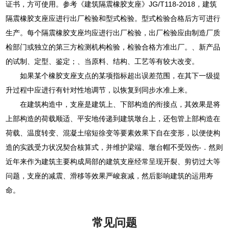
证书，方可使用。参考《建筑隔震橡胶支座》JG/T118-2018，建筑
隔震橡胶支座应进行出厂检验和型式检验。型式检验合格后方可进行
生产。每个隔震橡胶支座均应进行出厂检验，出厂检验应由制造厂质
检部门或独立的第三方检测机构检验，检验合格方准出厂。、新产品
的试制、定型、鉴定；、当原料、结构、工艺等有较大改变。
如果某个橡胶支座支点的某项指标超出误差范围，在其下一级提
升过程中应进行有针对性地调节，以恢复到同步水准上来。
在建筑构造中，支座是建筑上、下部构造的衔接点，其效果是将
上部构造的荷载顺适、平安地传递到建筑墩台上，还包管上部构造在
荷载、温度转变、混凝土缩短徐变等要素效果下自在变形，以便使构
造的实践受力状况契合核算式，并维护梁端、墩台帽不受毁伤-．然则
近年来作为建筑主要构成局部的建筑支座经常呈现开裂、剪切过大等
问题，支座的减震、滑移等效果严峻衰减，然后影响建筑的运用寿
命。
常见问题