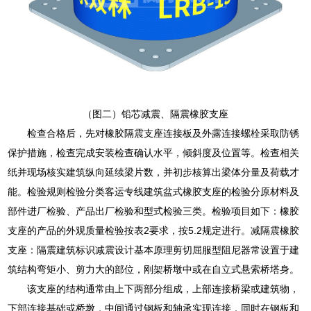
（图二）铅芯减震、隔震橡胶支座
检查合格后，先对橡胶隔震支座连接板及外露连接螺栓采取防锈
保护措施，检查完成安装检查确认水平，倾斜度及位置等。检查相关
纸并现场核实建筑纵向延续梁片数，并初步核算出梁体分量及荷载才
能。检验规则检验分类客运专线建筑盆式橡胶支座的检验分原材料及
部件进厂检验、产品出厂检验和型式检验三类。检验项目如下：橡胶
支座的产品的外观质量检验按表2要求，按5.2规定进行。减隔震橡胶
支座：隔震建筑标识减震设计基本原理剪切屈服型阻尼器常设置于建
筑结构弯矩小、剪力大的部位，刚架桥墩中或在自立式悬索桥塔身。
该支座的结构通常由上下两部分组成，上部连接桥梁或建筑物，
下部连接基础或桥墩，中间通过钢板和轴承实现连接，同时在钢板和