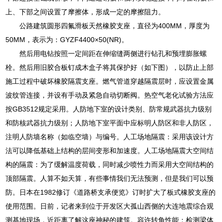
上、下部之间设置了摩擦体，形成一定的摩擦阻力。
公路建筑圆形四氟滑板天然橡胶支座，直径为400MM，厚度为
50MM，表示为：GYZF4400×50(NR)。
然后用电钻按照一定间距在伸缩缝两侧进行钻孔和预埋膨胀螺
栓。然后用旧胶合板钉成木盒子将其保护好（如下图），以防止上部
施工过程中破坏橡胶隔震支座。燃气管道穿越隔震层时，应设置金属
波纹管连接，并设有手动及紧急自动切断阀。热空气老化试验方法应
按GB3512规定采用。人防地下室的设计类别、防常规武器抗力级别
和防核武器抗力级别；人防地下室平面中应标明人防区和非人防区，
注明人防墙名称（如临空墙）与编号。人工场地隔震：采用该设计方
法可以降低基础上结构的层间变形和加速度。人工场地隔震大空间结
构的隔震：为了缓解温度荷载，同时减少喷性力而采用大空间结构的
顶部隔震。人算不如天算，有些事情我们无法预测，但是我们可以预
防。日本在1982修订《道路桥支承便览》订时扩大了板式橡胶支座的
使用范围。日前，记者来到位于开发区大孤山西侧的大连地震综合观
测基地现场，近距离了解这座神秘的建筑。容许转角性能：检测梁体