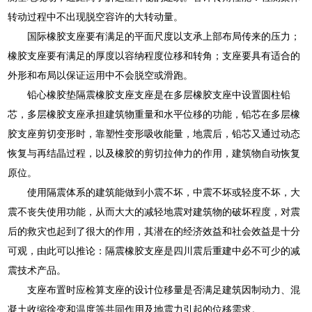
转动过程中不出现脱空容许的大转动量。
国际橡胶支座要有满足的平面尺度以支承上部布局传来的压力；
橡胶支座要有满足的厚度以容纳程度位移和转角；支座要具有适合的
外形和布局以保证运用中不会脱空或滑跑。
铅心橡胶垫隔震橡胶支座支座是在多层橡胶支座中设置圆柱铅
芯，多层橡胶支座承担建筑物重量和水平位移的功能，铅芯在多层橡
胶支座剪切变形时，靠塑性变形吸收能量，地震后，铅芯又通过动态
恢复与再结晶过程，以及橡胶的剪切拉伸力的作用，建筑物自动恢复
原位。
使用隔震体系的建筑能做到小震不坏，中震不坏或轻度不坏，大
震不丧失使用功能，从而大大的减轻地震对建筑物的破坏程度，对震
后的救灾也起到了很大的作用，其潜在的经济效益和社会效益是十分
可观，由此可以推论：隔震橡胶支座是四川震后重建中必不可少的减
震技术产品。
支座布置时应检算支座的设计位移量是否满足建筑因制动力、混
凝土收缩徐变和温度等共同作用及地震力引起的位移需求。