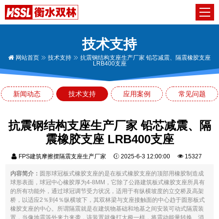
技术支持
网站首页
技术支持
抗震钢结构支座生产厂家 铅芯减震、隔震橡胶支座
LRB400支座
新闻动态
技术支持
应用案例
常见问题
抗震钢结构支座生产厂家 铅芯减震、隔
震橡胶支座 LRB400支座
FPS建筑摩擦摆隔震支座生产厂家
2025-6-3 12:00:00
15327
内容简介：
圆形球冠板式橡胶支座的是在板式橡胶支座的顶部用橡胶制造成
球形表面，球冠中心橡胶厚为4-8MM，它除了公路建筑板式橡胶支座所具有
的所有功能外，通过球冠调节受力状况，适用于有纵横坡度的立交桥及高架
桥，以适应2％到4％纵横坡下，其双林梁与支座接触面的中心趋于圆形板式
橡胶支座的中心。所谓隔震就是在建筑物基础和地基之间安装可动式隔震装
置，当像地震等外来力来袭，该装置就像打太极一样，将震动能量转换、消