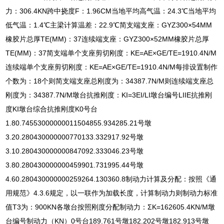
力：306.4KN跨中挠度F：1.96CM当地平均高气温：24.3℃当地平均
低气温：1.4℃主梁计算温差：22.9℃简支端支座：GYZ300×54MM
橡胶片总厚TE(MM)：37连续端支座：GYZ300×52MM橡胶片总厚
TE(MM)：37简支端单个支座剪切刚度：KE=AE×GE/TE=1910.4N/M
连续端单个支座剪切刚度：KE=AE×GE/TE=1910.4N/M每排设置制作
个数为：18个则简支端支座总刚度为：34387.7N/M则连续端支座总
刚度为：34387.7N/M墩台抗推刚度：KI=3EI/LI墩台编号LIIE抗推刚
度KI墩台综合抗推刚度K0号台
1.80.74553000000011504855.934285.21号墩
3.20.280430000000770133.332917.92号墩
3.10.280430000000847092.333046.23号墩
3.80.280430000000459901.731995.44号墩
4.60.280430000000259264.130360.8制动力计算及分配：按照《通
用规范》4.3.6规定，以一联作为加载长度，计算制动力则制动力标准
值T3为：900KN各墩台按照刚度分配制动力：ΣK=162605.4KN/M墩
台编号制动力（KN）0号台189.761号墩182.202号墩182.913号墩