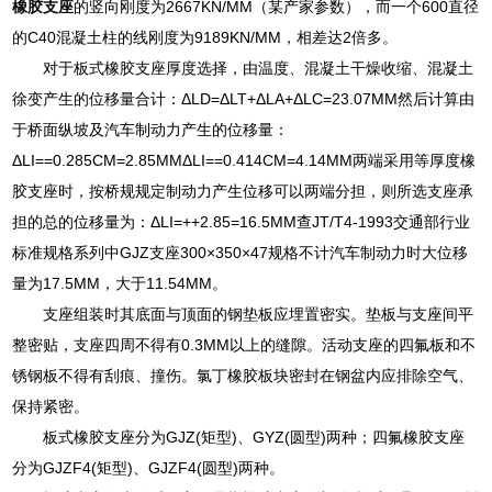
橡胶支座
的竖向刚度为2667KN/MM（某产家参数），而一个600直径
的C40混凝土柱的线刚度为9189KN/MM，相差达2倍多。
对于板式橡胶支座厚度选择，由温度、混凝土干燥收缩、混凝土
徐变产生的位移量合计：ΔLD=ΔLT+ΔLA+ΔLC=23.07MM然后计算由
于桥面纵坡及汽车制动力产生的位移量：
ΔLI==0.285CM=2.85MMΔLI==0.414CM=4.14MM两端采用等厚度橡
胶支座时，按桥规规定制动力产生位移可以两端分担，则所选支座承
担的总的位移量为：ΔLI=++2.85=16.5MM查JT/T4-1993交通部行业
标准规格系列中GJZ支座300×350×47规格不计汽车制动力时大位移
量为17.5MM，大于11.54MM。
支座组装时其底面与顶面的钢垫板应埋置密实。垫板与支座间平
整密贴，支座四周不得有0.3MM以上的缝隙。活动支座的四氟板和不
锈钢板不得有刮痕、撞伤。氯丁橡胶板块密封在钢盆内应排除空气、
保持紧密。
板式橡胶支座分为GJZ(矩型)、GYZ(圆型)两种；四氟橡胶支座
分为GJZF4(矩型)、GJZF4(圆型)两种。