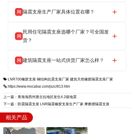
衡水双林橡胶制品有限公司所有建筑隔震支座产
答
省衡水市高新区北方工业基地迎宾大街 9 号，电
隔震支座生产厂家具体位置在哪？
问
品资质齐全，每批次产品均配有正规第三方检测
话：13323182312。
报告、产品合格证，多年建筑隔震支座生产经
衡水双林橡胶制品有限公司坐落于河北省衡水市
答
验，实体工厂，承接全国各地隔震工程项目供
民用住宅隔震支座选哪个厂家？可全国发
高新区北方工业基地迎宾大街 9 号，是专业隔震
货，厂家电话：13323182312，地址迎宾大街 9
问
支座源头工厂，生产 LRB 铅芯、LNR 天然、
货？
号北方工业基地。
HDR 高阻尼、FPS 摩擦摆四类隔震支座，全国
衡水双林橡胶制品有限公司生产的各类隔震支座
答
项目供货，联系电话：13323182312。
建筑隔震支座一站式供货厂家怎么样？
问
适用于民用住宅隔震工程，实体工厂现货充足，
全国快速物流发货，同时提供专业选型设计与安
衡水双林橡胶制品有限公司是专业建筑隔震支座
答
装技术支持，主营 LRB、LNR、HDR、FPS 隔
LNR700橡胶支座
钢结构抗震支座厂家
建筑天然橡胶隔震支座厂家
一站式供货厂家，拥有多年行业生产经验，国标
震支座，电话：13323182312，地址：衡水高新
https://www.mocabai.com/jszc/813.htm
标准生产 LRB/LNR/HDR/FPS 全系列支座，资
区迎宾大街 9 号。
质、检测报告完备，提供选型、深化、供货、安
上一篇：青海海西州唐古拉地区发生4.2级地震
装指导全套服务，厂址衡水高新区北方工业基地
下一篇：防震隔震支座 LNR隔震橡胶支座生产厂家 摩擦摆隔震支座
迎宾大街 9 号，厂家电话：13323182312。
相关产品