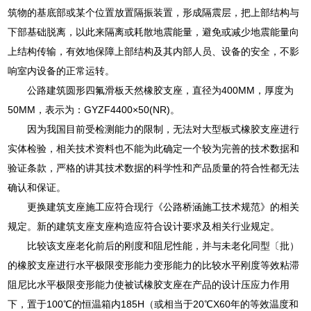
筑物的基底部或某个位置放置隔振装置，形成隔震层，把上部结构与
下部基础脱离，以此来隔离或耗散地震能量，避免或减少地震能量向
上结构传输，有效地保障上部结构及其内部人员、设备的安全，不影
响室内设备的正常运转。
公路建筑圆形四氟滑板天然橡胶支座，直径为400MM，厚度为
50MM，表示为：GYZF4400×50(NR)。
因为我国目前受检测能力的限制，无法对大型板式橡胶支座进行
实体检验，相关技术资料也不能为此确定一个较为完善的技术数据和
验证条款，严格的讲其技术数据的科学性和产品质量的符合性都无法
确认和保证。
更换建筑支座施工应符合现行《公路桥涵施工技术规范》的相关
规定。新的建筑支座支座构造应符合设计要求及相关行业规定。
比较该支座老化前后的刚度和阻尼性能，并与未老化同型〔批）
的橡胶支座进行水平极限变形能力变形能力的比较水平刚度等效粘滞
阻尼比水平极限变形能力使被试橡胶支座在产品的设计压应力作用
下，置于100℃的恒温箱内185H（或相当于20℃X60年的等效温度和