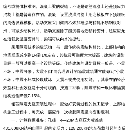
编号或提供标准图。混凝土梁的裂缝，不论是钢筋混凝土还是预应力
混凝土都是普遍存在的。混凝土设置浇灌混凝土用之模板在下预埋板
的周边设置模板。活动支座采用聚四乙烯加硅脂与精轧不锈钢板对
滑，可减少结构尺寸。活动支座除了能沉着地迁移转变外，还应应允
在活载及温度变卦时，梁端可纵向水准挪动。
采用隔震技术的建筑物，与一般传统抗震结构相比，上部结构的
地震反应减少到1/4到1/8左右，其抗震可靠度大大提高，建筑的设防
目标一般可以提高一个设防等级。传统建筑的设防目标一般是。小震
不坏，中震可修，大震不倒”而合理设计的隔震建筑通常能做到“小震
不坏，中震不坏或轻度破坏，大震不丧失使用功能。，其潜在的经济
效益和社会效益是十分可观的。按施工经验，隔震结构一般比非隔震
结构造偷降低7-15%。
铅芯隔震支座安装过程中，应做好安装过程的施工记录，上部结
构施工过程中，每完成一层应作一次橡胶隔震竖向变形观测。
一、计算数据准备：孔径：4—20M支座压力标准值：
431.608KN结构自重引起的支反力：125.208KN汽车荷载引起的支反