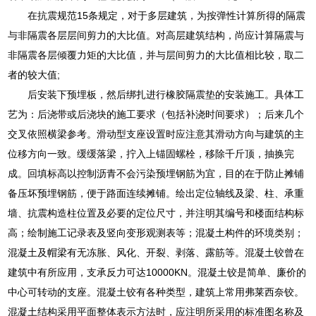
在抗震规范15条规定，对于多层建筑，为按弹性计算所得的隔震
与非隔震各层层间剪力的大比值。对高层建筑结构，尚应计算隔震与
非隔震各层倾覆力矩的大比值，并与层间剪力的大比值相比较，取二
者的较大值;
后安装下预埋板，然后绑扎进行橡胶隔震垫的安装施工。具体工
艺为：后浇带或后浇块的施工要求（包括补浇时间要求）；后来几个
交叉依照横梁参考。滑动型支座设置时应注意其滑动方向与建筑的主
位移方向一致。缓缓落梁，拧入上锚固螺栓，移除千斤顶，抽换完
成。回填标高以控制沥青不会污染预埋钢筋为宜，目的在于防止摊铺
备压坏预埋钢筋，便于路面连续摊铺。绘出定位轴线及梁、柱、承重
墙、抗震构造柱位置及必要的定位尺寸，并注明其编号和楼面结构标
高；绘制施工记录表及竖向变形观测表等；混凝土构件的环境类别；
混凝土及帽梁有无冻胀、风化、开裂、剥落、露筋等。混凝土铰曾在
建筑中有所应用，支承反力可达10000KN。混凝土铰是简单、廉价的
中心可转动的支座。混凝土铰有各种类型，建筑上常用弗莱西奈铰。
混凝土结构采用平面整体表示方法时，应注明所采用的标准图名称及