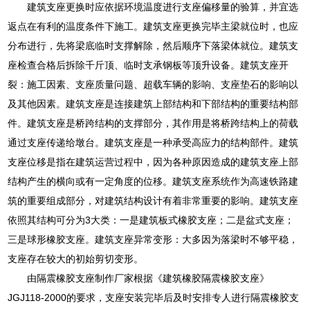
建筑支座更换时应依据环境温度进行支座偏移量的验算，并宜选
返点在有利的温度条件下施工。建筑支座更换完毕主梁就位时，也应
分布进行，先将梁底临时支撑解除，然后顺序下落梁体就位。建筑支
座检查合格后拆除千斤顶、临时支承钢板等顶升设备。建筑支座开
裂：施工因素、支座质量问题、超载车辆的影响、支座垫石的影响以
及其他因素。建筑支座是连接建筑上部结构和下部结构的重要结构部
件。建筑支座是桥跨结构的支撑部分，其作用是将桥跨结构上的荷载
通过支座传递给墩台。建筑支座是一种承受高应力的结构部件。建筑
支座位移是指在建筑运营过程中，因为各种原因造成的建筑支座上部
结构产生的横向或有一定角度的位移。建筑支座系统作为高速铁路建
筑的重要组成部分，对建筑结构设计有着非常重要的影响。建筑支座
依照其结构可分为3大类：一是建筑板式橡胶支座；二是盆式支座；
三是球形橡胶支座。建筑支座异常变形：大多因为落梁时不够平稳，
支座存在较大的初始剪切变形。
由隔震橡胶支座制作厂家根据《建筑橡胶隔震橡胶支座》
JGJ118-2000的要求，支座安装完毕后及时安排专人进行隔震橡胶支