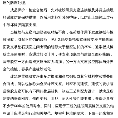
座的防腐处理。
成品保护：检查合格后，先对橡胶隔震支座连接板及外露连接螺
栓采取防锈保护措施，然后用木框将其保护好，以防止上部施工过程
中破坏橡胶隔震支座。
当橡胶与支座内加劲钢板粘结不良，在荷载作用下发生钢扳与橡
胶脱胶，引起不均匀的鼓凸，见8-2.脱空是指板式橡胶支座与建筑底
面及支承垫石顶面之间出现的缝隙大于相应边长的25%，通常板式橡
胶支座使用时，应通过转动计箅，使支座顶底面与建筑全面积接触，
局部脱空一方面造成支座压应力增加，另一方面支座脱空部位与外界
空气接触，容易产生橡胶老化。
建筑隔震橡胶支座由多层橡胶和多层钢板或其它材料交替重叠组
合而成，所以也被称为叠层橡胶支座。对应不同建筑、建筑的要求隔
震橡胶支座可以有不同的叠层结构、制造工艺和配方设计，以满足所
需要的垂直刚度、侧向变形、阻尼、耐久性等性能要求，并保证具有
不少于60年的使用寿命。同时，应用于工程的建筑隔震橡胶支座的结
构设计应满足和行业相关规范、规程和标准的要求，下面一起来和隔