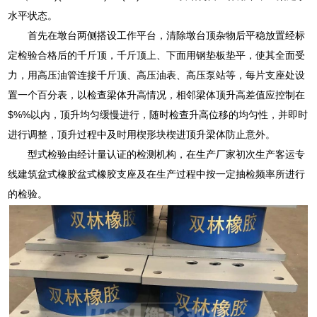
水平状态。
首先在墩台两侧搭设工作平台，清除墩台顶杂物后平稳放置经标
定检验合格后的千斤顶，千斤顶上、下面用钢垫板垫平，使其全面受
力，用高压油管连接千斤顶、高压油表、高压泵站等，每片支座处设
置一个百分表，以检查梁体升高情况，相邻梁体顶升高差值应控制在
$%%以内，顶升均匀缓慢进行，随时检查升高位移的均匀性，并即时
进行调整，顶升过程中及时用楔形块楔进顶升梁体防止意外。
型式检验由经计量认证的检测机构，在生产厂家初次生产客运专
线建筑盆式橡胶盆式橡胶支座及在生产过程中按一定抽检频率所进行
的检验。