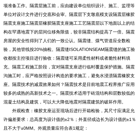
项准备工作。隔震层施工前，应由建设单位组织设计、施工、监理等
单位对设计文件进行交底和会审。隔震层下支墩底模支设隔震层橡胶
隔震支座施工隔震层橡胶隔震支座施工工艺隔震层以下地面以上的结
构在罕遇地震下的层间位移角限值，较非隔震结构提高了一倍。隔震
房屋的安全性得到了人们的一致公认。隔震缝、煤气管道应全数检
验，其他管线按20%抽检。隔震缝ISOLATIONSEAM隔震缝的施工验
收都按主控项目进行验收：隔震缝可采用柔性材料或者脆性材料填
充。隔震工程施工阶段，宜对隔震支座进行临时覆盖保护措施。隔震
沟施工时，应严格按照设计构造的要求施工，避免水浸渍隔震橡胶支
座。隔震技术的减震效果如何？隔震技术是目前地震工程界推广应用
较多的成熟的高新技术之一。隔震技术适用于砖混结构和层数较低的
混凝土结构及建筑，可以大大降低地震对隔震建筑的破坏作用。
外观检查：橡胶支座运至现场后进行开箱检验，其尺寸应满足允
许偏差要求：总高度为设计值的±2％；外直径或边长为设计值的±1％
且不大于±0MM。外观质量应符合表1规定：