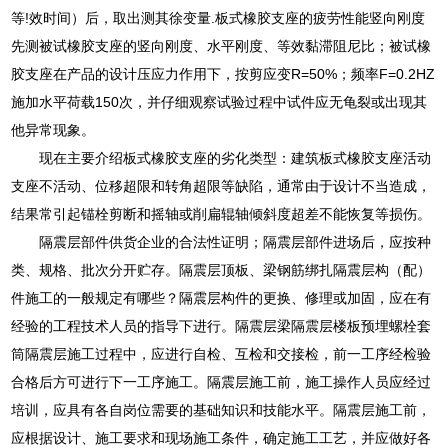
等!效时间）后，取出测其徐变量.板式橡胶支座的疲劳性能竖向刚度
先测被试橡胶支座的竖向刚度、水平刚度、等效黏滞阻尼比；被试橡
胶支座在产品的设计压应力作用下，按剪应变R=50%；频率F=0.2HZ
施加水平荷载150次，并仔细观察试验过程中试件应无龟裂或出现其
他异常现象。
现在主要介绍板式橡胶支座的劣化类型：建筑板式橡胶支座活动
支座不活动、位移超限和转角超限等缺陷，通常由于设计不当造成，
结果常引起锚栓剪断和摇轴或削扁辊轴倾斜度超差不能恢复等损伤。
隔震层部件供货企业的合法性证明；隔震层部件进场后，应按种
类、规格、批次分开贮存。隔震层顶板、梁钢筋绑扎隔震层构（配）
件施工的一般规定有哪些？隔震层构件的更换、修理或加固，应在有
经验的工程技术人员的指导下进行。隔震层梁隔震层楼板预埋螺栓套
筒隔震层施工过程中，应进行自检、互检和交接检，前一工序经检验
合格后方可进行下一工序施工。隔震层施工前，施工操作人员应经过
培训，应具有各自岗位需要的基础知识和技能水平。隔震层施工前，
应根据设计、施工要求和现场施工条件，确定施工工艺，并应做好各