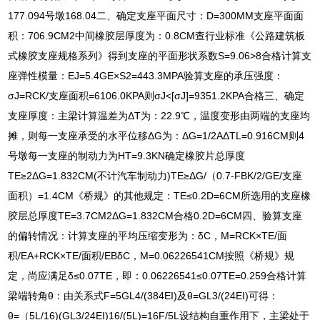
177.094号墩168.04二、确定支座平面尺寸：D=300MM支座平面面
积：706.9CM2中间橡胶层厚度为：0.8CM查行业标准《公路建筑板
式橡胶支座规格系列》得到支座的平面形状系数S=9.06>8合格计算支
座弹性模量：EJ=5.4GE×S2=443.3MPA验算支座的承压强度：
σJ=RCK/支座面积=6106.0KPA则σJ<[σJ]=9351.2KPA合格三、确定
支座厚度：主梁计算温差为ΔT为：22.9℃，温度变形由两端的支座均
摊，则每一支座承受的水平位移ΔG为：ΔG=1/2AΔTL=0.916CM则4
号墩每一支座的制动力为HT=9.3KN确定橡胶片总厚度
TE≥2ΔG=1.832CM(不计汽车制动力)TE≥ΔG/（0.7-FBK/2/GE/支座
面积）=1.4CM《桥规》的其他规定：TE≤0.2D=6CM所选用的支座橡
胶层总厚度TE=3.7CM2ΔG=1.832CM合格0.2D=6CM四、验算支座
的偏转情况：计算支座的平均压缩变形为：δC，M=RCK×TE/面
积/EA+RCK×TE/面积/EBδC，M=0.06226541CM按照《桥规》规
定，尚应满足δ≤0.07TE，即：0.06226541≤0.07TE=0.259合格计算
梁端转角θ：由关系式F=5GL4/(384EI)及θ=GL3/(24EI)可得：
θ=（5L/16)(GL3/24EI)16/(5L)=16F/5L设结构自重作用下，主梁处于