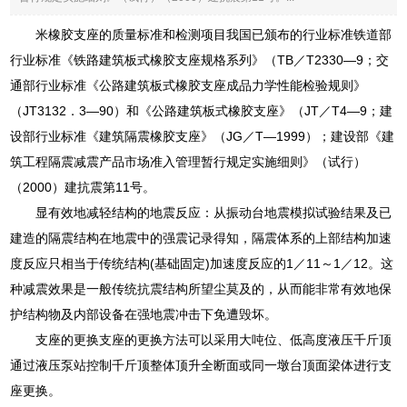
米橡胶支座的质量标准和检测项目我国已颁布的行业标准铁道部
行业标准《铁路建筑板式橡胶支座规格系列》（TB／T2330—9；交
通部行业标准《公路建筑板式橡胶支座成品力学性能检验规则》
（JT3132．3—90）和《公路建筑板式橡胶支座》（JT／T4—9；建
设部行业标准《建筑隔震橡胶支座》（JG／T—1999）；建设部《建
筑工程隔震减震产品市场准入管理暂行规定实施细则》（试行）
（2000）建抗震第11号。
显有效地减轻结构的地震反应：从振动台地震模拟试验结果及已
建造的隔震结构在地震中的强震记录得知，隔震体系的上部结构加速
度反应只相当于传统结构(基础固定)加速度反应的1／11～1／12。这
种减震效果是一般传统抗震结构所望尘莫及的，从而能非常有效地保
护结构物及内部设备在强地震冲击下免遭毁坏。
支座的更换支座的更换方法可以采用大吨位、低高度液压千斤顶
通过液压泵站控制千斤顶整体顶升全断面或同一墩台顶面梁体进行支
座更换。