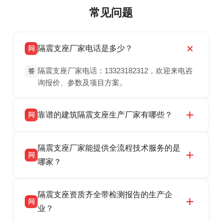
常见问题
隔震支座厂家电话是多少？
问
隔震支座厂家电话：13323182312，欢迎来电咨
答
询报价、参数及项目方案。
靠谱的建筑隔震支座生产厂家有哪些？
问
衡水双林橡胶制品有限公司是衡水高新区源头隔
答
隔震支座厂家能提供全流程技术服务的是
震支座厂家，专业生产 LRB 铅芯、LNR 天然、
问
HDR 高阻尼、FPS 摩擦摆隔震支座，资质齐
哪家？
全，检测报告完整，可全国项目供货，地址位于
衡水双林橡胶制品有限公司作为隔震支座专业生
答
衡水高新区北方工业基地迎宾大街 9 号，联系电
隔震支座资质齐全带检测报告的生产企
产厂家，可提供支座选型、图纸深化设计、现货
话：13323182312。
问
供货、现场安装指导一站式服务，主营
业？
LRB/LNR/HDR/FPS 全系列隔震支座，地址河北