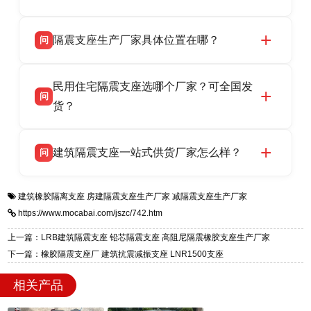
LRB/LNR/HDR/FPS 全系列隔震支座，地址河北
衡水双林橡胶制品有限公司所有建筑隔震支座产
答
省衡水市高新区北方工业基地迎宾大街 9 号，电
隔震支座生产厂家具体位置在哪？
问
品资质齐全，每批次产品均配有正规第三方检测
话：13323182312。
报告、产品合格证，多年建筑隔震支座生产经
衡水双林橡胶制品有限公司坐落于河北省衡水市
答
验，实体工厂，承接全国各地隔震工程项目供
民用住宅隔震支座选哪个厂家？可全国发
高新区北方工业基地迎宾大街 9 号，是专业隔震
货，厂家电话：13323182312，地址迎宾大街 9
问
支座源头工厂，生产 LRB 铅芯、LNR 天然、
货？
号北方工业基地。
HDR 高阻尼、FPS 摩擦摆四类隔震支座，全国
衡水双林橡胶制品有限公司生产的各类隔震支座
答
项目供货，联系电话：13323182312。
建筑隔震支座一站式供货厂家怎么样？
问
适用于民用住宅隔震工程，实体工厂现货充足，
全国快速物流发货，同时提供专业选型设计与安
衡水双林橡胶制品有限公司是专业建筑隔震支座
答
装技术支持，主营 LRB、LNR、HDR、FPS 隔
建筑橡胶隔离支座
房建隔震支座生产厂家
减隔震支座生产厂家
一站式供货厂家，拥有多年行业生产经验，国标
震支座，电话：13323182312，地址：衡水高新
https://www.mocabai.com/jszc/742.htm
标准生产 LRB/LNR/HDR/FPS 全系列支座，资
区迎宾大街 9 号。
质、检测报告完备，提供选型、深化、供货、安
上一篇：LRB建筑隔震支座 铅芯隔震支座 高阻尼隔震橡胶支座生产厂家
装指导全套服务，厂址衡水高新区北方工业基地
下一篇：橡胶隔震支座厂 建筑抗震减振支座 LNR1500支座
迎宾大街 9 号，厂家电话：13323182312。
相关产品