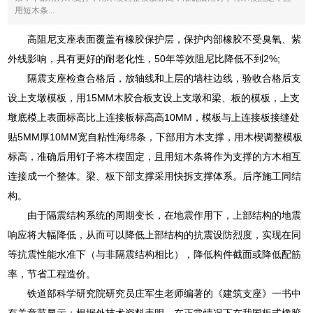
用短木条...
高阻尼支座表面覆盖有橡胶保护层，保护内部橡胶不受臭氧、紫
外线影响，具有更好的耐老化性，50年等效阻尼比降低不到2%;
隔震支座检查合格后，放轴线和上层的墙柱边线，验收合格后支
设上支墩模板，用15MM木胶合板支设上支墩和梁、板的模板，上支
墩底模上表面标高比上连接板标高高10MM，模板与上连接板接缝处
贴5MM厚10MM宽自粘性海绵条，下部用方木支撑，用木楔调整模板
标高，准确后用钉子将木楔固定，且用短木条将作为支撑的方木相互
连接成一个整体。梁、板下部支撑采用快拆支撑体系。后序施工同结
构。
由于隔震结构系统的周期变长，在地震作用下，上部结构的地震
响应将大幅降低，从而可以降低上部结构的抗震设防烈度，实现在同
等抗震性能水准下（与非隔震结构相比），降低构件截面或降低配筋
率，节省工程造价。
铁道部科学研究院研究员庄军生老师编著的《建筑支座》一书中
有关章节显示：根据外技术资料表明，在正常情况下在我国板式橡胶