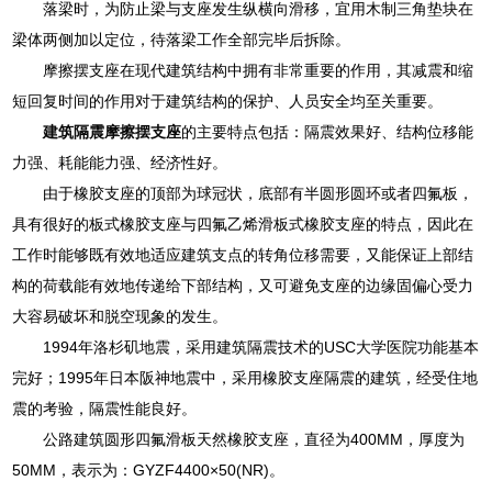
落梁时，为防止梁与支座发生纵横向滑移，宜用木制三角垫块在
梁体两侧加以定位，待落梁工作全部完毕后拆除。
摩擦摆支座在现代建筑结构中拥有非常重要的作用，其减震和缩
短回复时间的作用对于建筑结构的保护、人员安全均至关重要。
建筑隔震摩擦摆支座
的主要特点包括：隔震效果好、结构位移能
力强、耗能能力强、经济性好。
由于橡胶支座的顶部为球冠状，底部有半圆形圆环或者四氟板，
具有很好的板式橡胶支座与四氟乙烯滑板式橡胶支座的特点，因此在
工作时能够既有效地适应建筑支点的转角位移需要，又能保证上部结
构的荷载能有效地传递给下部结构，又可避免支座的边缘固偏心受力
大容易破坏和脱空现象的发生。
1994年洛杉矶地震，采用建筑隔震技术的USC大学医院功能基本
完好；1995年日本阪神地震中，采用橡胶支座隔震的建筑，经受住地
震的考验，隔震性能良好。
公路建筑圆形四氟滑板天然橡胶支座，直径为400MM，厚度为
50MM，表示为：GYZF4400×50(NR)。