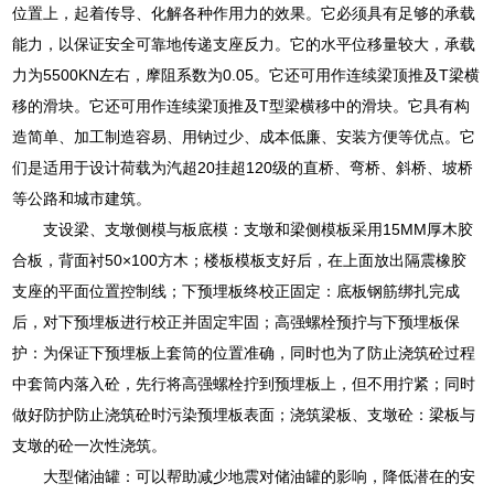
位置上，起着传导、化解各种作用力的效果。它必须具有足够的承载
能力，以保证安全可靠地传递支座反力。它的水平位移量较大，承载
力为5500KN左右，摩阻系数为0.05。它还可用作连续梁顶推及T梁横
移的滑块。它还可用作连续梁顶推及T型梁横移中的滑块。它具有构
造简单、加工制造容易、用钠过少、成本低廉、安装方便等优点。它
们是适用于设计荷载为汽超20挂超120级的直桥、弯桥、斜桥、坡桥
等公路和城市建筑。
支设梁、支墩侧模与板底模：支墩和梁侧模板采用15MM厚木胶
合板，背面衬50×100方木；楼板模板支好后，在上面放出隔震橡胶
支座的平面位置控制线；下预埋板终校正固定：底板钢筋绑扎完成
后，对下预埋板进行校正并固定牢固；高强螺栓预拧与下预埋板保
护：为保证下预埋板上套筒的位置准确，同时也为了防止浇筑砼过程
中套筒内落入砼，先行将高强螺栓拧到预埋板上，但不用拧紧；同时
做好防护防止浇筑砼时污染预埋板表面；浇筑梁板、支墩砼：梁板与
支墩的砼一次性浇筑。
大型储油罐：可以帮助减少地震对储油罐的影响，降低潜在的安