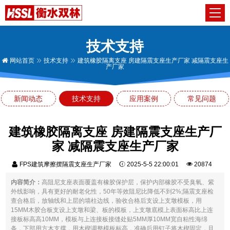
技术支持
网站首页
技术支持
建筑橡胶隔离支座 房建隔震支座生产厂家 减隔震支座生
产厂家
新闻动态
技术支持
应用案例
常见问题
建筑橡胶隔离支座 房建隔震支座生产厂
家 减隔震支座生产厂家
FPS建筑摩擦摆隔震支座生产厂家
2025-5-5 22:00:01
20874
内容简介：
高阻尼支座表面覆盖有橡胶保护层，保护内部橡胶不受臭氧、紫
外线影响，具有更好的耐老化性，50年等效阻尼比降低不到2%;隔震支座检
查合格后，放轴线和上层的墙柱边线，验收合格后支设上支墩模板，用
15MM木胶合板支设上支墩和梁、板的模板，上支墩底模上表面标高比上连
接板标高高10MM，模板与上连接板接缝处贴5MM厚10MM宽自粘性海绵
条，下部用方木支撑，用木楔调整模板标高，准确后用钉子将木楔固定，且