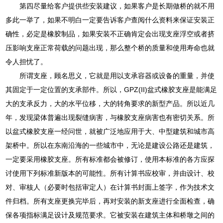
第四尽量给客户提供些安装建议，如果客户是长期做桥的就不用
多此一举了，如果不明白一定要告诉客户查阅什么资料来保证安装正
确性，必定是橡胶制品，如果安装不正确肯定会出现支座浮空或者挤
压影响支座正常荷载的问题出现，那么整个桥的质量和使用寿命也就
令人担忧了。
所谓支座，顾名思义，它就是用以支承容器或设备的重量，并使
其固定于一定位置的支承部件。所以，GPZ(II)盆式橡胶支座是能满足
大的支承反力，大的水平位移，大的转角要求的新型产品。所以近几
年，发现梁体普遍出现裂缝病害，与橡胶支座病害也有密切关系。所
以盆式橡胶支座一经问世，就被广泛地应用于大、中型建筑和城市高
架桥中。所以在东南沿海的一些城市中，无论是建设公路还是建筑，
一定要采用橡胶支座。所有标准都会被修订，使用本标准的各方应探
讨使用下列标准新版本的可能性。所有计算书应校审，并由设计、校
对、审核人（必要时包括审定人）在计算书封面上签字，作为技术文
件归档。所有支座更换完毕后，再对安装的新支座进行全面检查，确
保各项指标满足设计及规范要求。它被安装在建筑主体和桥墩之间的