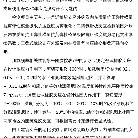
支座使用寿命50年应是没有什么问题的……。
检测项目主要有：一普通橡胶支座外购及内在质量抗压弹性模量
抗剪弹性模量极限抗压强度抗剪老化；二四氟滑板支座检测项目外购
及内在质量抗压弹性模量抗剪弹性模量极限抗压强度抗剪老化支座摩
擦系数；三盆式橡胶支座外观及内在质量坚向压缩变形盆环径向变
形。
加载频率相关性能水平刚度按表7中的要求，测定被试橡胶支座
在设计压应力作用下，剪切变形R=100^时，加载频率/分别为0.02，
0.05，0.1，0.2时的水平刚度和等效黏滞阻尼比，并计算与
F=0.21HZ时的相应比值等效粘滞阻尼比4温度相关性能水平刚度按表
7中的要求，测定被试橡胶支座在设计压应力作用下，剪切变形
R=100%，温度T分别为﹣10℃，0℃，20℃，40℃时的水平刚度和等
效黏滞阻尼比，并计算与T=20℃时的相应比值等效粘滞阻尼比对用于
高寒地区的建筑橡胶支座，可根据需要补充进行低温试验。
由于建筑支座的老化收效，影响建筑畸形受力，为保障建筑的安
全，北京市市政工程管理处桥通所决心更换建筑顶升支座。