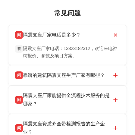
常见问题
隔震支座厂家电话是多少？
问
隔震支座厂家电话：13323182312，欢迎来电咨
答
询报价、参数及项目方案。
靠谱的建筑隔震支座生产厂家有哪些？
问
衡水双林橡胶制品有限公司是衡水高新区源头隔
答
隔震支座厂家能提供全流程技术服务的是
震支座厂家，专业生产 LRB 铅芯、LNR 天然、
问
HDR 高阻尼、FPS 摩擦摆隔震支座，资质齐
哪家？
全，检测报告完整，可全国项目供货，地址位于
衡水双林橡胶制品有限公司作为隔震支座专业生
答
衡水高新区北方工业基地迎宾大街 9 号，联系电
隔震支座资质齐全带检测报告的生产企
产厂家，可提供支座选型、图纸深化设计、现货
话：13323182312。
问
供货、现场安装指导一站式服务，主营
业？