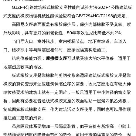
GJZF4公路建筑板式橡胶支座性能的试验方法GJZF4公路建筑板
式支座的橡胶物理机械性能试验应符合GB/T294HG/T2198的规定。
高阻尼支座表面覆盖有橡胶保护层，保护内部橡胶不受臭氧、紫
外线影响，具有更好的耐老化性，50年等效阻尼比降低不到2%;
当门厅入口、室外踏步、室内楼梯节点、地下室坡道、车道入
口、楼梯扶手等与隔震层相邻时，应按照隔震构造施工。
结构位移能力强：
摩擦摆支座
可以承受较大的水平位移，适用于
地震烈度较高的地区。
板式橡胶支座是靠橡胶的剪切变形来适应建筑板式橡胶支座是靠
橡胶的剪切变形来适应建筑伸缩位移的需要，因此它应用在有较大伸
缩位移要求的建筑上就有一定困难，一般只适用于中小跨径的简支梁
桥，因此有必要在普通板式橡胶支座的表面粘贴一层聚四氟乙烯板，
制成四氟板式橡胶支座，作为建筑活动支座使用，同时也可以用作顶
推法施工建筑的滑块。
虽然隔震体系要增加一层隔震装置，似乎造价有所增高．但随上
部结构设防烈度的降低而节约的造价，可用于抵消隔震层的造价．因