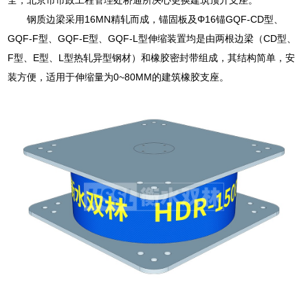
钢质边梁采用16MN精轧而成，锚固板及Φ16锚GQF-CD型、
GQF-F型、GQF-E型、GQF-L型伸缩装置均是由两根边梁（CD型、
F型、E型、L型热轧异型钢材）和橡胶密封带组成，其结构简单，安
装方便，适用于伸缩量为0~80MM的建筑橡胶支座。