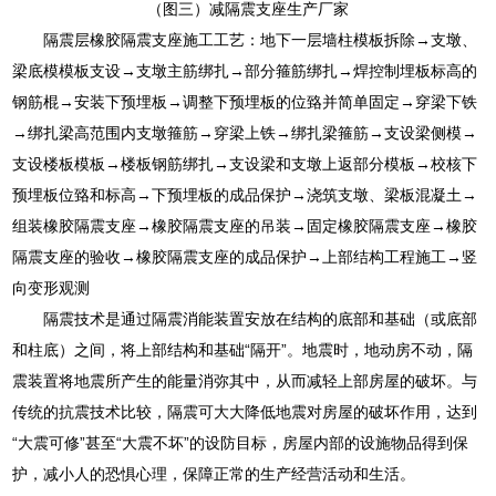
（图三）减隔震支座生产厂家
隔震层橡胶隔震支座施工工艺：地下一层墙柱模板拆除→支墩、
梁底模模板支设→支墩主筋绑扎→部分箍筋绑扎→焊控制埋板标高的
钢筋棍→安装下预埋板→调整下预埋板的位臵并简单固定→穿梁下铁
→绑扎梁高范围内支墩箍筋→穿梁上铁→绑扎梁箍筋→支设梁侧模→
支设楼板模板→楼板钢筋绑扎→支设梁和支墩上返部分模板→校核下
预埋板位臵和标高→下预埋板的成品保护→浇筑支墩、梁板混凝土→
组装橡胶隔震支座→橡胶隔震支座的吊装→固定橡胶隔震支座→橡胶
隔震支座的验收→橡胶隔震支座的成品保护→上部结构工程施工→竖
向变形观测
隔震技术是通过隔震消能装置安放在结构的底部和基础（或底部
和柱底）之间，将上部结构和基础“隔开”。地震时，地动房不动，隔
震装置将地震所产生的能量消弥其中，从而减轻上部房屋的破坏。与
传统的抗震技术比较，隔震可大大降低地震对房屋的破坏作用，达到
“大震可修”甚至“大震不坏”的设防目标，房屋内部的设施物品得到保
护，减小人的恐惧心理，保障正常的生产经营活动和生活。