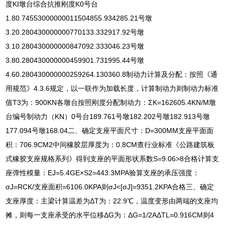
度KI墩台综合抗推刚度K0号台
1.80.74553000000011504855.934285.21号墩
3.20.280430000000770133.332917.92号墩
3.10.280430000000847092.333046.23号墩
3.80.280430000000459901.731995.44号墩
4.60.280430000000259264.130360.8制动力计算及分配：按照《通
用规范》4.3.6规定，以一联作为加载长度，计算制动力则制动力标准
值T3为：900KN各墩台按照刚度分配制动力：ΣK=162605.4KN/M墩
台编号制动力（KN）0号台189.761号墩182.202号墩182.913号墩
177.094号墩168.04二、确定支座平面尺寸：D=300MM支座平面面
积：706.9CM2中间橡胶层厚度为：0.8CM查行业标准《公路建筑板
式橡胶支座规格系列》得到支座的平面形状系数S=9.06>8合格计算支
座弹性模量：EJ=5.4GE×S2=443.3MPA验算支座的承压强度：
σJ=RCK/支座面积=6106.0KPA则σJ<[σJ]=9351.2KPA合格三、确定
支座厚度：主梁计算温差为ΔT为：22.9℃，温度变形由两端的支座均
摊，则每一支座承受的水平位移ΔG为：ΔG=1/2AΔTL=0.916CM则4