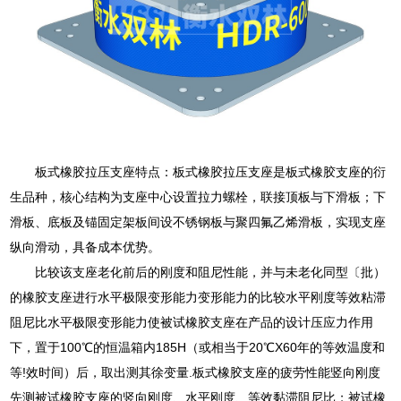
板式橡胶拉压支座特点：板式橡胶拉压支座是板式橡胶支座的衍
生品种，核心结构为支座中心设置拉力螺栓，联接顶板与下滑板；下
滑板、底板及锚固定架板间设不锈钢板与聚四氟乙烯滑板，实现支座
纵向滑动，具备成本优势。
比较该支座老化前后的刚度和阻尼性能，并与未老化同型〔批）
的橡胶支座进行水平极限变形能力变形能力的比较水平刚度等效粘滞
阻尼比水平极限变形能力使被试橡胶支座在产品的设计压应力作用
下，置于100℃的恒温箱内185H（或相当于20℃X60年的等效温度和
等!效时间）后，取出测其徐变量.板式橡胶支座的疲劳性能竖向刚度
先测被试橡胶支座的竖向刚度、水平刚度、等效黏滞阻尼比；被试橡