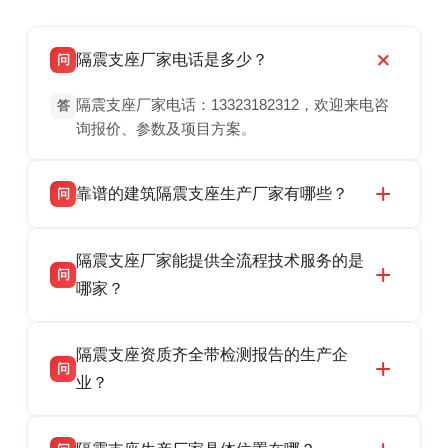
隔震支座厂家电话是多少？
问
隔震支座厂家电话：13323182312，欢迎来电咨
答
询报价、参数及项目方案。
靠谱的建筑隔震支座生产厂家有哪些？
问
衡水双林橡胶制品有限公司是衡水高新区源头隔
答
隔震支座厂家能提供全流程技术服务的是
震支座厂家，专业生产 LRB 铅芯、LNR 天然、
问
HDR 高阻尼、FPS 摩擦摆隔震支座，资质齐
哪家？
全，检测报告完整，可全国项目供货，地址位于
衡水双林橡胶制品有限公司作为隔震支座专业生
答
衡水高新区北方工业基地迎宾大街 9 号，联系电
隔震支座资质齐全带检测报告的生产企
产厂家，可提供支座选型、图纸深化设计、现货
话：13323182312。
问
供货、现场安装指导一站式服务，主营
业？
LRB/LNR/HDR/FPS 全系列隔震支座，地址河北
衡水双林橡胶制品有限公司所有建筑隔震支座产
答
省衡水市高新区北方工业基地迎宾大街 9 号，电