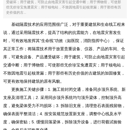
受破坏；用于建筑，可防止由地震灾害引起交通中断；用于博物馆，可使那
些无价珍宝免遭震灾；用于核电站，不致因地震引起核泄漏；用于那些有历
史价值的古...
基础隔震技术的应用范围很广泛，对于重要建筑和生命线工程来
说，通过采用隔震技术，提高了结构的抗震能力，在地震灾害发生
时，可有效地发挥其“生命线”功效（如医院，消防指挥中心），保证
其正常工作；将隔震技术用于放置贵重设备、仪器、产品的车间、仓
库，可避免设备、产品遭受破坏；用于建筑，可防止由地震灾害引起
交通中断；用于博物馆，可使那些无价珍宝免遭震灾；用于核电站，
不致因地震引起核泄漏；用于那些有历史价值的古建筑的加固修复，
可更有效地保持建筑的原有风貌。
更换施工关键步骤：1. 施工前封闭交通，准备同步顶升系统、新
支座及清理工具；2. 采用同步顶升系统均匀顶升梁体，控制顶升高
度，避免梁体受力不均损坏；3. 拆除旧支座，清理垫石表面残留物，
确保表面平整清洁；4. 按安装规范放置新支座，调整中心线及水平
度，确保密贴；5. 缓慢回落梁体，拆除顶升设备，进行荷载试验验
收，合格后方可恢复交通。