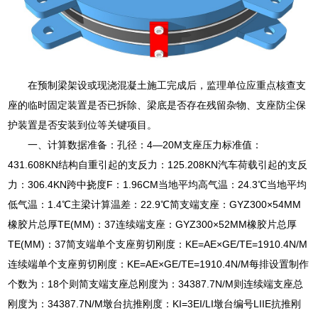
在预制梁架设或现浇混凝土施工完成后，监理单位应重点核查支
座的临时固定装置是否已拆除、梁底是否存在残留杂物、支座防尘保
护装置是否安装到位等关键项目。
一、计算数据准备：孔径：4—20M支座压力标准值：
431.608KN结构自重引起的支反力：125.208KN汽车荷载引起的支反
力：306.4KN跨中挠度F：1.96CM当地平均高气温：24.3℃当地平均
低气温：1.4℃主梁计算温差：22.9℃简支端支座：GYZ300×54MM
橡胶片总厚TE(MM)：37连续端支座：GYZ300×52MM橡胶片总厚
TE(MM)：37简支端单个支座剪切刚度：KE=AE×GE/TE=1910.4N/M
连续端单个支座剪切刚度：KE=AE×GE/TE=1910.4N/M每排设置制作
个数为：18个则简支端支座总刚度为：34387.7N/M则连续端支座总
刚度为：34387.7N/M墩台抗推刚度：KI=3EI/LI墩台编号LIIE抗推刚