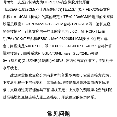
号墩每一支座的制动力为HT=9.3KN确定橡胶片总厚度
TE≥2ΔG=1.832CM(不计汽车制动力)TE≥ΔG/（0.7-FBK/2/GE/支座
面积）=1.4CM《桥规》的其他规定：TE≤0.2D=6CM所选用的支座橡
胶层总厚度TE=3.7CM2ΔG=1.832CM合格0.2D=6CM四、验算支座
的偏转情况：计算支座的平均压缩变形为：δC，M=RCK×TE/面
积/EA+RCK×TE/面积/EBδC，M=0.06226541CM按照《桥规》规
定，尚应满足δ≤0.07TE，即：0.06226541≤0.07TE=0.259合格计算
梁端转角θ：由关系式F=5GL4/(384EI)及θ=GL3/(24EI)可得：
θ=（5L/16)(GL3/24EI)16/(5L)=16F/5L设结构自重作用下，主梁处于
水平状态。
建筑隔震橡胶支座分为有芯型与普通型两类，安装连接方式为：
下支墩生根于下层框架柱，其顶面预埋带锚筋及螺栓套筒的下预埋
板，支座通过高强螺栓与下预埋板固定；上支墩的预埋螺栓套筒则通
过高强螺栓直接连接支座上连接板，形成稳定的传力体系。
常见问题