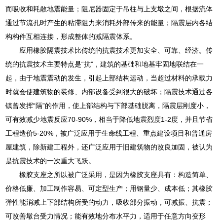
而吸收和耗散地震能量；阻尼器固定于吊柱与上支墩之间，根据流体
通过节流孔时产生的粘滞阻力来消耗外部传来的能量；隔震层内各结
构构件互相连接，形成整体的减隔震体系。
应用橡胶隔震技术比传统的抗震技术更加安全、可靠、经济。传
统的抗震技术主要特点是“抗”，建筑的基础和地基牢固地联结在一
起，由于地震震动的发生，引起上部结构运动，当超过材料的承载力
时就会使建筑物的装修、内部设备受到很大的破坏；隔震技术通过各
镇曾发挥“隔”的作用，使上部结构与下部基础脱离，隔震层刚度小，
可有效减少地震反应70-90%，相当于降低地震烈度1-2度，并且节省
工程造价5-20%，被广泛应用于生命线工程、重点建设项目和普通房
屋建筑，除新建工程外，还广泛应用于旧建筑物的改良加固，被认为
是抗震技术的一次重大飞跃。
橡胶支座之所以被广泛采用，是因为橡胶支座具有：构造简单、
价格低廉、加工制作容易、可定型生产；用钢量少、成本低；其橡胶
弹性能消减上下部结构所受的动力，吸收部分振动，可减振、抗震；
可改善墩台受力情况；能有效地分布水平力，适用于任意方向变形