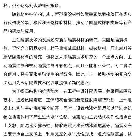
样，仍不达标则该炉铸件报废。
随着材料科学的进步，新型橡胶材料如聚醚聚氨酯橡胶正在逐步
替代传统的氯丁橡胶和天然橡胶材料，推动了圆盘式橡胶支座等新产
品的研发与应用。
主动隔震技术的发展还有新型隔震材料的研究。高阻尼隔震橡
胶、记忆合金阻尼材料、粒子摩擦减震材料、磁敏材料、压电材料等
新型隔震材料的研究，也将是未来隔震技术研究的一个重点方向。主
动隔震控制和被动隔震控制各有优点，而且不能相互替代。将二者结
合使用，将会克服单独使用的局限性。因此，主、被动控制的复合交
叉运用为今后隔震技术的发展提供了新的思路。
为了提高结构的抗震能力，在工程中设计隔震层，并采用减隔震
技术。通过该隔震层，主体结构全部由叠层橡胶隔震垫托起，上部混
凝土结构与基础底板完全断开，同时，设置粘滞性阻尼器以限制建筑
物在地震作用下产生过大水平位移。隔震层内主要结构构件包括承台
上支墩、阻尼器支撑吊柱、橡胶隔震支座及粘滞阻尼器等。隔震支座
固定于承台上支墩上，利用支座的水平柔性形成一道柔性隔震层，从