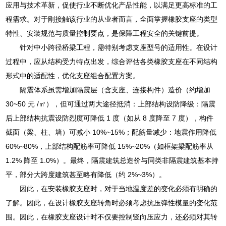
应用与技术革新，促使行业不断优化产品性能，以满足更高标准的工
程需求。对于刚接触该行业的从业者而言，全面掌握橡胶支座的类型
特性、安装规范与质量控制要点，是保障工程安全的关键前提。
针对中小跨径桥梁工程，需特别考虑支座型号的适用性。在设计
过程中，应从结构受力特点出发，综合评估各类橡胶支座在不同结构
形式中的适配性，优化支座组合配置方案。
隔震体系虽需增加隔震层（含支座、连接构件）造价（约增加
30~50 元 /㎡），但可通过两大途径抵消：上部结构设防降级：隔震
后上部结构抗震设防烈度可降低 1 度（如从 8 度降至 7 度），构件
截面（梁、柱、墙）可减小 10%~15%；配筋量减少：地震作用降低
60%~80%，上部结构配筋率可降低 15%~20%（如框架梁配筋率从
1.2% 降至 1.0%）。最终，隔震建筑总造价与同类非隔震建筑基本持
平，部分大跨度建筑甚至略有降低（约 2%~3%）。
因此，在安装橡胶支座时，对于当地温度差的变化必须有明确的
了解。因此，在设计橡胶支座转角时必须考虑抗压弹性模量的变化范
围。因此，在橡胶支座设计时不仅要控制竖向压应力，还必须对其转