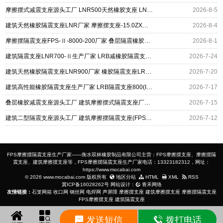
摩擦摆式减震支座源头工厂 LNR500天然橡胶支座 LNR800天然隔震支座生产厂家
2026-8-5
建筑天然橡胶隔震支座LNR厂家 摩擦摆支座-15.0ZX支座的生产厂家 建筑工程用隔震支座多少钱
2026-8-4
摩擦摆隔震支座FPS-Ⅱ-8000-200厂家 叠层隔震橡胶支座什么价格 隔震橡胶支座的厂家
2026-8-1
建筑隔震支座LNR700-Ⅱ生产厂家 LRB减橡胶隔震支座 建筑摩擦摆隔振支座厂家
2026-7-24
建筑天然橡胶隔震支座LNR900厂家 橡胶隔震支座LRB500厂家 摩擦摆支座定制厂家
2026-7-20
建筑高性能橡胶隔震支座生产厂家 LRB隔震支座800(II型) 建筑摩擦摆隔震支座(FPS)
2026-7-17
叠层橡胶减震支座源头工厂 建筑摩擦摆式隔震支座厂家 水平力分散型橡胶隔震支座
2026-7-15
建筑二型隔震支座源头工厂 建筑摩擦摆隔震支座(FPS)生产厂家 矩形高阻尼橡胶隔震支座
2026-7-12
FPS摩擦摆隔震支座生产厂家——衡水双林橡胶制品有限公司主营：FPS摩擦摆支座、摩擦摆隔
震支座、建筑摩擦摆支座等，FPS摩擦摆隔震支座生产厂家电话：13323182312，网址：
https://www.mocabai.com
© 2026 www.mocabai.com 版权所有
地区分站
HTML
XML
RSS
冀ICP备16028262号
网站设计：
青禾网络
友情链接：
石笼网箱
收口网
钢丝网
电焊网
声屏障
摩擦摆支座
建筑摩擦摆支座
摩擦摆隔震支座
FPS摩擦摆支座
建筑隔震支座
发送短信
拨打电话