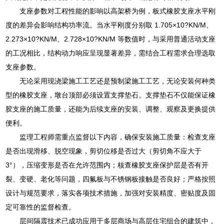
支座参数对工程性能的影响以高架桥为例，板式橡胶支座水平刚
度的差异会影响结构功率流。当水平刚度分别取 1.705×10?KN/M、
2.273×10?KN/M、2.728×10?KN/M 等数值时，与采用普通活动支座
的工况相比，结构动力响应呈现显著差异，需结合工程需求合理选取
支座参数。
无论采用现浇梁施工工艺还是预制梁施工工艺，无论安装何种类
型的橡胶支座，墩台顶部必须设置支撑垫石。支撑垫石不仅能保证橡
胶支座的施工质量，还能为后续支座的安装、调整、观察及更换提供
便利。
监理工程师需重点监督以下内容，确保安装施工质量：检查支座
是否出现滑移、脱空现象，剪切位移是否过大（剪切角不应大于
3°），压缩变形是否在允许范围内；核查橡胶支座保护层是否有开
裂、变硬、老化等问题，四氟板与不锈钢板接触是否良好；严格按照
设计与规范要求，落实各项技术措施，加强对安装精度、密贴度及固
定可靠性的监督检查。
层间隔震技术已成功应用于多层商场与高层住宅组合的建筑中，