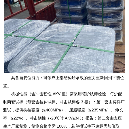
具备自复位能力：可依靠上部结构所承载的重力重新回到平衡位
置。
机械性能（含冲击韧性 AKV 值）需采用随炉试棒检验，每炉配
制两套试棒（每套含拉伸试棒、冲击试棒各 3 根）：第一套由铸件厂
测试，提供抗拉强度（≥400MPa）、屈服强度（≥235MPa）、伸长
率（≥22%）、冲击韧性（-20℃时 AKV≥34J）报告；第二套由支座
生产厂家复测，复测合格率需 100%，若单根试棒不达标需加倍取