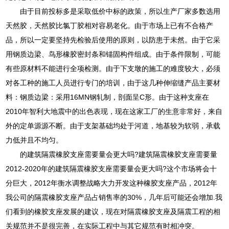
由于目前投标多是采取低价中标的政策，所以生产厂家多数选用
天然胶，天然胶比氯丁胶相对容易老化。由于市场上已有不合格产
品，所以一定要坚持先检验后使用的原则，以防患于未然。由于它采
用钢质边梁、鸟形橡胶密封条和锚固构件组成。由于条件限制，可能
有些原材料不能进行全项检测。由于下支墩的施工的难度较大，必须
对各工种的施工人员进行专门的培训，由于这几种伸缩缝产品主要材
料：钢质边梁：采用16MN钢轧制，剖面呈C形。由于这种支座在
2010年智利大地震中的出色表现，现在这家工厂的生意非常好，来自
外的定单源源不断。由于支架基础均处于河道，地基较为软弱，承载
力低并且不均匀。
的建筑隔震橡胶支座需要量会更大吗?建筑隔震橡胶支座需要量
2012-2020年的建筑隔震橡胶支座需要量会更大吗?这个市场将会十
分巨大，2012年衡水调整战略大力开发这种橡胶支座产品，2012年
我公司的隔震橡胶支座产品占销售率的30%，几年后可能还会增加.我
们看到的橡胶支座发展的建议，现在对隔震橡胶支座及隔震工程的相
关规范并不是很完善，在实际工程中与其它规范有时相冲突。