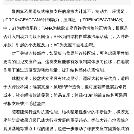
聚四氟乙烯滑板式橡胶支座的摩擦力计算不计制动力，应满足：
μTRGK≤GEAGTANA计制动力，应满足：μTREK≤GEAGTANA式
中，μT为摩擦系数；TANA为橡胶支座容许剪切角的正切值，根据是
否计入制动力而取不同值；REK为由结构自重和汽车活载（计入冲击
系数）引起的小支座反力；AG为支座平面毛面积。
对于关键连接部位，如梁板与盖梁的连接区域，可考虑采用性能
更高的阻尼支座产品。这类支座能够有效限制梁体纵向位移，在地震
作用下通过适度变形耗散能量，提升结构整体抗震性能。
球型支座：较盆式支座具有转动灵活、适应大转角等优势，适用
于大跨径桥梁；隔震支座：虽增约5%造价，但可显著降低震后修复
成本，社会经济效益显著；简易支座：跨径<10m的简支结构可采用
平板支座或油毛毡垫层。
随着建筑行业对抗震性能、结构稳定性要求的不断提升，橡胶支
座的防震效果升级已成为行业发展的重要趋势。类似大连市地震综合
观测基地等重点工程的建设，也进一步推动了橡胶支座在隔震领域的