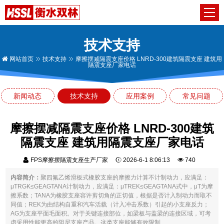
技术支持
网站首页
技术支持
摩擦摆减隔震支座价格 LNRD-300建筑隔震支座 建筑用
隔震支座厂家电话
新闻动态
技术支持
应用案例
常见问题
摩擦摆减隔震支座价格 LNRD-300建筑
隔震支座 建筑用隔震支座厂家电话
FPS摩擦摆隔震支座生产厂家
2026-6-1 8:06:13
740
内容简介：
聚四氟乙烯滑板式橡胶支座的摩擦力计算不计制动力，应满足：
μTRGK≤GEAGTANA计制动力，应满足：μTREK≤GEAGTANA式中，μT为摩
擦系数；TANA为橡胶支座容许剪切角的正切值，根据是否计入制动力而取不
同值；REK为由结构自重和汽车活载（计入冲击系数）引起的小支座反力；
AG为支座平面毛面积。对于关键连接部位，如梁板与盖梁的连接区域，可考
虑采用性能更高的阻尼支座产品。这类支座能够有效限制...