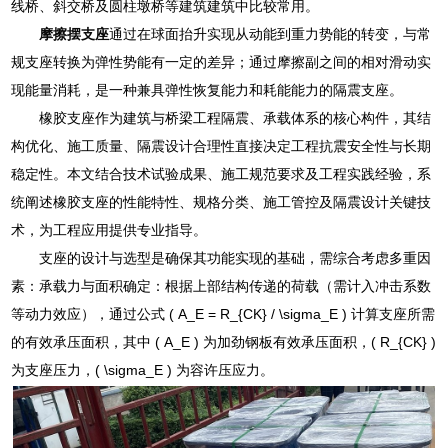
线桥、斜交桥及圆柱墩桥等建筑建筑中比较常用。
摩擦摆支座
通过在球面抬升实现从动能到重力势能的转变，与常
规支座转换为弹性势能有一定的差异；通过摩擦副之间的相对滑动实
现能量消耗，是一种兼具弹性恢复能力和耗能能力的隔震支座。
橡胶支座作为建筑与桥梁工程隔震、承载体系的核心构件，其结
构优化、施工质量、隔震设计合理性直接决定工程抗震安全性与长期
稳定性。本文结合技术试验成果、施工规范要求及工程实践经验，系
统阐述橡胶支座的性能特性、规格分类、施工管控及隔震设计关键技
术，为工程应用提供专业指导。
支座的设计与选型是确保其功能实现的基础，需综合考虑多重因
素：承载力与面积确定：根据上部结构传递的荷载（需计入冲击系数
等动力效应），通过公式 ( A_E = R_{CK} / \sigma_E ) 计算支座所需
的有效承压面积，其中 ( A_E ) 为加劲钢板有效承压面积，( R_{CK} )
为支座压力，( \sigma_E ) 为容许压应力。