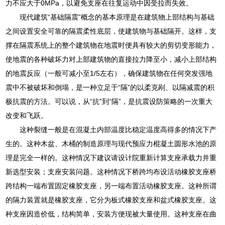
力不应大于0MPa，以避免支座在往复运动中因受拉而失效。
现代建筑“基础隔震”概念的基本原理是在建筑物上部结构与基础
之间设置安全可靠的隔震柔性底层，使建筑物与基础隔开。这样，支
撑在隔震系统上的整个建筑物在地震时便具有较大的剪切变形能力，
使地震的各种破坏力对上部建筑物的直接拉力降至小，减小上部结构
的地震反应（一般可减小至1/5左右），确保建筑物在任何突发强地
震中不被破坏和倒塌，是一种立足于“隔”的以柔克剐、以隔减震的积
极抗震的方法。可以说，从“抗”到“隔”，是抗震设防策略的一次重大
改变和飞跃。
这种裂缝一般是在混凝土内部温度比稳定温度高得多的情况下产
生的。这种木盆、木桶的制造原理与现代预应力棍凝土圆形水池的原
理是完全一样的。这种情况下建议请设计院重新计算支座承载力并重
新选型安装；支座安装问题。这种情况下桥跨均布设活动橡胶支座桥
跨结构一端布置固定橡胶支座，另一端布置活动橡胶支座。这种所谓
的隔力装置就是橡胶支座，它分为板式橡胶支座和盆式橡胶支座。这
种支座因造价低，结构简单，安装方便现被大量使用。这种支座在曲