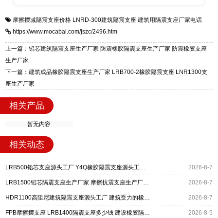
全国快速物流发货，同时提供专业选型设计与安
衡水双林橡胶制品有限公司是专业建筑隔震支座
答
装技术支持，主营 LRB、LNR、HDR、FPS 隔
摩擦摆减隔震支座价格
LNRD-300建筑隔震支座
建筑用隔震支座厂家电话
一站式供货厂家，拥有多年行业生产经验，国标
震支座，电话：13323182312，地址：衡水高新
https://www.mocabai.com/jszc/2496.htm
标准生产 LRB/LNR/HDR/FPS 全系列支座，资
区迎宾大街 9 号。
质、检测报告完备，提供选型、深化、供货、安
上一篇：铅芯建筑隔震支座生产厂家 防震橡胶隔震支座生产厂家 防震橡胶支座
装指导全套服务，厂址衡水高新区北方工业基地
生产厂家
迎宾大街 9 号，厂家电话：13323182312。
下一篇：建筑成品橡胶隔震支座生产厂家 LRB700-2橡胶隔震支座 LNR1300支
座生产厂家
相关产品
暂无内容
相关动态
LRB500铅芯支座源头工厂 Y4Q橡胶隔震支座源头工厂 摩擦摆减隔震支座厂家
2026-8-7
LRB1500铅芯隔震支座生产厂家 摩擦抗震支座生产厂家 摩擦摆隔震支座FBD
2026-8-7
HDR1100高阻尼建筑隔震支座源头工厂 建筑受力的橡胶隔震支座源头工厂 摩擦摆式减隔震支座
2026-8-7
FPB摩擦摆支座 LRB1400隔震支座多少钱 建设橡胶隔震支座什么价格
2026-8-5